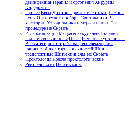
дезинфекция
Терапия и ортопедия
Хирургия
Эндодонтия
Прочее
Весы
Дозаторы для антисептиков
Лампы-
лупы
Оптические приборы
Светильники
Все
категории
Холодильники и морозильники
Часы
процедурные
Скрыть
Иммобилизация
Матрасы вакуумные
Носилки
Повязки косыночные
Пояса
Ременные устройства
Все категории
Устройства для перемещения
пациента
Фиксаторы конечностей
Шины
транспортные
Щиты спинальные
Скрыть
Проктология
Кресла проктологические
Рентгенология
Негатоскопы