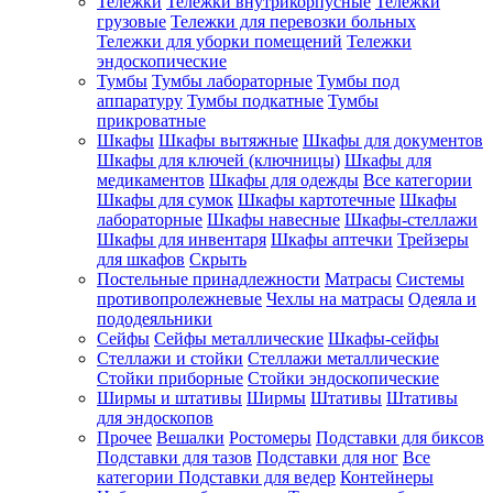
Тележки
Тележки внутрикорпусные
Тележки
грузовые
Тележки для перевозки больных
Тележки для уборки помещений
Тележки
эндоскопические
Тумбы
Тумбы лабораторные
Тумбы под
аппаратуру
Тумбы подкатные
Тумбы
прикроватные
Шкафы
Шкафы вытяжные
Шкафы для документов
Шкафы для ключей (ключницы)
Шкафы для
медикаментов
Шкафы для одежды
Все категории
Шкафы для сумок
Шкафы картотечные
Шкафы
лабораторные
Шкафы навесные
Шкафы-стеллажи
Шкафы для инвентаря
Шкафы аптечки
Трейзеры
для шкафов
Скрыть
Постельные принадлежности
Матрасы
Системы
противопролежневые
Чехлы на матрасы
Одеяла и
пододеяльники
Сейфы
Сейфы металлические
Шкафы-сейфы
Стеллажи и стойки
Стеллажи металлические
Стойки приборные
Стойки эндоскопические
Ширмы и штативы
Ширмы
Штативы
Штативы
для эндоскопов
Прочее
Вешалки
Ростомеры
Подставки для биксов
Подставки для тазов
Подставки для ног
Все
категории
Подставки для ведер
Контейнеры