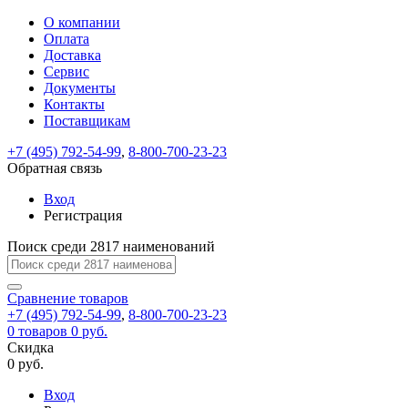
О компании
Восстановление
Обратная
Вход
Регистрация
Оплата
пароля
связь
На
Доставка
вашу
Сервис
почту
Только
Только
Документы
test@example.com
для
для
Ваше
Введите
Заполните
отправлена
ИП
ИП
Контакты
новый
Пароль
На
сообщение
форму.
ссылка.
и
и
пароль
Поставщикам
успешно
вашу
успешно
юр.
юр.
Перейдите
отправлено.
лиц
лиц
восстановлен
почту
Мы
+7 (495) 792-54-99
,
8-800-700-23-23
по
test@test.ru
ней
отправим
Обратная связь
для
отправлена
вам
завершения
ссылка.
Вход
регистрации.
ссылку
Регистрация
Войти
на
указанный
Перейдите
Сообщение
Поиск среди 2817 наименований
Ок
электронный
по
адрес,
ней
перейдя
Сравнение
для
товаров
по
+7 (495) 792-54-99
,
8-800-700-23-23
смены
Запомнить
Забыли
0
товаров
которой
0 руб.
пароля.
меня
пароль?
Сменить
Скидка
вы
0 руб.
сможете
пароль
Я принимаю условия
Войти
задать
пользовательского
Вход
новый
соглашения
и