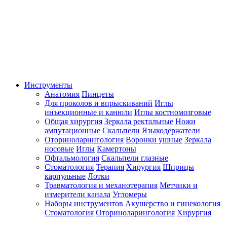
Инструменты
Анатомия
Пинцеты
Для проколов и впрыскиваний
Иглы
инъекционные и канюли
Иглы костномозговые
Общая хирургия
Зеркала ректальные
Ножи
ампутационные
Скальпели
Языкодержатели
Оториноларингология
Воронки ушные
Зеркала
носовые
Иглы
Камертоны
Офтальмология
Скальпели глазные
Стоматология
Терапия
Хирургия
Шприцы
карпульные
Лотки
Травматология и механотерапия
Метчики и
измерители канала
Угломеры
Наборы инструментов
Акушерство и гинекология
Стоматология
Оториноларингология
Хирургия