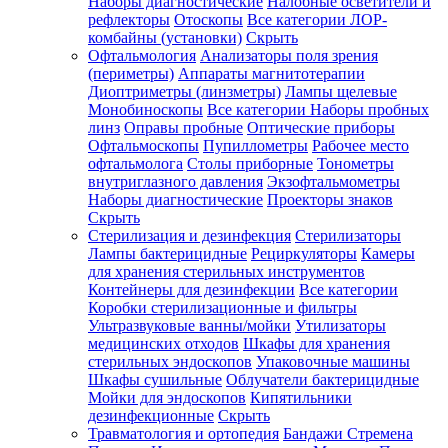
Наборы диагностические
Налобные осветители и
рефлекторы
Отоскопы
Все категории
ЛОР-
комбайны (установки)
Скрыть
Офтальмология
Анализаторы поля зрения
(периметры)
Аппараты магнитотерапии
Диоптриметры (линзметры)
Лампы щелевые
Монобиноскопы
Все категории
Наборы пробных
линз
Оправы пробные
Оптические приборы
Офтальмоскопы
Пупиллометры
Рабочее место
офтальмолога
Столы приборные
Тонометры
внутриглазного давления
Экзофтальмометры
Наборы диагностические
Проекторы знаков
Скрыть
Стерилизация и дезинфекция
Стерилизаторы
Лампы бактерицидные
Рециркуляторы
Камеры
для хранения стерильных инструментов
Контейнеры для дезинфекции
Все категории
Коробки стерилизационные и фильтры
Ультразвуковые ванны/мойки
Утилизаторы
медицинских отходов
Шкафы для хранения
стерильных эндоскопов
Упаковочные машины
Шкафы сушильные
Облучатели бактерицидные
Мойки для эндоскопов
Кипятильники
дезинфекционные
Скрыть
Травматология и ортопедия
Бандажи Стремена