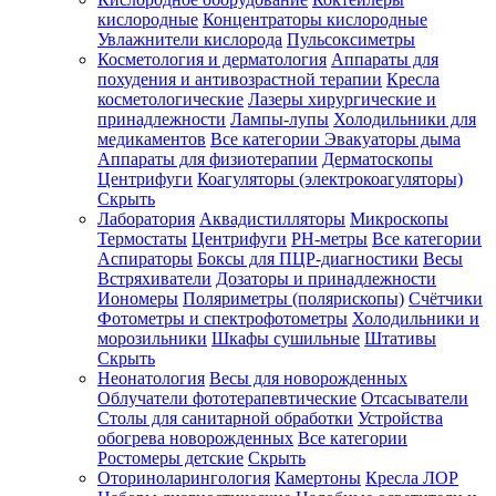
кислородные
Концентраторы кислородные
Увлажнители кислорода
Пульсоксиметры
Косметология и дерматология
Аппараты для
Зарегистрироваться
похудения и антивозрастной терапии
Кресла
косметологические
Лазеры хирургические и
принадлежности
Лампы-лупы
Холодильники для
медикаментов
Все категории
Эвакуаторы дыма
Аппараты для физиотерапии
Дерматоскопы
Зачем
Центрифуги
Коагуляторы (электрокоагуляторы)
регистрироваться?
Скрыть
Лаборатория
Аквадистилляторы
Микроскопы
Все
Термостаты
Центрифуги
PH-метры
Все категории
покупки
в
Аспираторы
Боксы для ПЦР-диагностики
Весы
одном
Встряхиватели
Дозаторы и принадлежности
месте
Иономеры
Поляриметры (полярископы)
Счётчики
Личный
Фотометры и спектрофотометры
Холодильники и
менеджер
морозильники
Шкафы сушильные
Штативы
Отслеживание
Скрыть
статуса
Неонатология
Весы для новорожденных
заказа
Облучатели фототерапевтические
Отсасыватели
Столы для санитарной обработки
Устройства
обогрева новорожденных
Все категории
Ростомеры детские
Скрыть
Оториноларингология
Камертоны
Кресла ЛОР