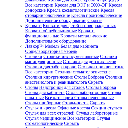
Все категории
Кресла для ЭЭГ и ЭХО-ЭГ
Кресла
донорские
Кресла косметологические
Кресла
отоларингологические
Кресла проктологические
Дополнительное оборудование
Скрыть
Кровати
Кровати для детей и новорожденных
Кровати общебольничные
Кровати
функциональные
Кровати металлические
Дополнительное оборудование
Лавкор™
Мебель Белая для кабинета
Общелабораторная мебель
Столики
Столики инструментальные
Столики
манипуляционные
Столики для детских весов
Столики для забора крови
Столики прикроватные
Все категории
Столики стоматологические
Столики хирургические
Столы Боброва
Столики
анестезиолога и реаниматолога
Скрыть
Столы
Надстройки для столов
Столы Боброва
Столы для кабинета
Столы лабораторные
Столы
палатные
Все категории
Столы пеленальные
Столы приборные
Столы-посты
Скрыть
Стулья и кресла
Офисные кресла
Секции стульев
Стулья для всех отраслей
Стулья лабораторные
Стулья медицинские
Все категории
Стулья
стоматологические
Скрыть