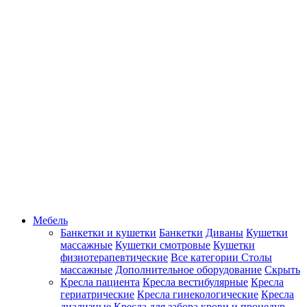
Мебель
Банкетки и кушетки
Банкетки
Диваны
Кушетки
массажные
Кушетки смотровые
Кушетки
физиотерапевтические
Все категории
Столы
массажные
Дополнительное оборудование
Скрыть
Кресла пациента
Кресла вестибулярные
Кресла
гериатрические
Кресла гинекологические
Кресла
диализные
Кресла для забора крови и процедур