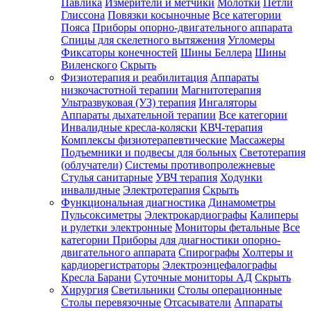
Павлика
Измерители и метчики
Молотки
Петли
Глиссона
Повязки косыночные
Все категории
Пояса
Приборы опорно-двигательного аппарата
Спицы для скелетного вытяжения
Угломеры
Фиксаторы конечностей
Шины Беллера
Шины
Виленского
Скрыть
Физиотерапия и реабилитация
Аппараты
низкочастотной терапии
Магнитотерапия
Ультразвуковая (УЗ) терапия
Ингаляторы
Аппараты дыхательной терапии
Все категории
Инвалидные кресла-коляски
КВЧ-терапия
Комплексы физиотерапевтические
Массажеры
Подъемники и подвесы для больных
Светотерапия
(облучатели)
Системы противопролежневые
Стулья санитарные
УВЧ терапия
Ходунки
инвалидные
Электротерапия
Скрыть
Функциональная диагностика
Динамометры
Пульсоксиметры
Электрокардиографы
Калиперы
и рулетки электронные
Мониторы фетальные
Все
категории
Приборы для диагностики опорно-
двигательного аппарата
Спирографы
Холтеры и
кардиорегистраторы
Электроэнцефалографы
Кресла Барани
Суточные мониторы АД
Скрыть
Хирургия
Светильники
Столы операционные
Столы перевязочные
Отсасыватели
Аппараты