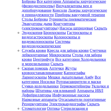
Боброва
Все категории
Аппараты хирургические
(физиодиспенсеры)
Визуализаторы вен и
допоборудование
Консоли
Лазеры хирургические
и принадлежности
Приборы вакуумной терапии
Столы Боброва
Турникеты пневматические
Эвакуаторы дыма
Коагуляторы
(электрокоагуляторы)
Насосы шприцевые
Скрыть
Эндоскопия
Бронхоскопы
Гастроскопы и
видеогастроскопы
Колоноскопы и
видеоколоноскопы
Системы
видеоэндоскопические
Служба крови
Кресла для забора крови
Счетчики
лейкоцитарные
Микроскопы
Столы для забора
крови
Центрифуги
Все категории
Холодильники
и морозильники
Скрыть
Скорая помощь
Аптечки
Жгуты
кровоостанавливающие
Капнографы
Ларингоскопы
Мешки дыхательные Амбу
Все
категории
Носилки
Роторасширители и маски
Сумки-холодильники
Термоконтейнеры
Укладки и
наборы
Штативы для вливаний
Аппараты ИВЛ
Дефибрилляторы
Инфузионные насосы
Наркозные аппараты
Отсасыватели портативные
Рециркуляторы
Электрокардиографы
Скрыть
Стоматология
Оптика
Стерилизация и