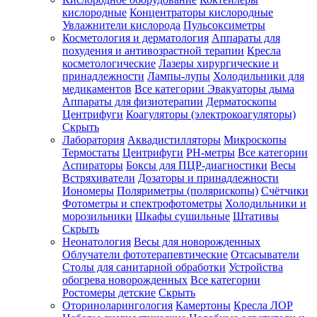
кислородные
Концентраторы кислородные
Увлажнители кислорода
Пульсоксиметры
Косметология и дерматология
Аппараты для
Зарегистрироваться
похудения и антивозрастной терапии
Кресла
косметологические
Лазеры хирургические и
принадлежности
Лампы-лупы
Холодильники для
медикаментов
Все категории
Эвакуаторы дыма
Аппараты для физиотерапии
Дерматоскопы
Зачем
Центрифуги
Коагуляторы (электрокоагуляторы)
регистрироваться?
Скрыть
Лаборатория
Аквадистилляторы
Микроскопы
Все
Термостаты
Центрифуги
PH-метры
Все категории
покупки
в
Аспираторы
Боксы для ПЦР-диагностики
Весы
одном
Встряхиватели
Дозаторы и принадлежности
месте
Иономеры
Поляриметры (полярископы)
Счётчики
Личный
Фотометры и спектрофотометры
Холодильники и
менеджер
морозильники
Шкафы сушильные
Штативы
Отслеживание
Скрыть
статуса
Неонатология
Весы для новорожденных
заказа
Облучатели фототерапевтические
Отсасыватели
Столы для санитарной обработки
Устройства
обогрева новорожденных
Все категории
Ростомеры детские
Скрыть
Оториноларингология
Камертоны
Кресла ЛОР