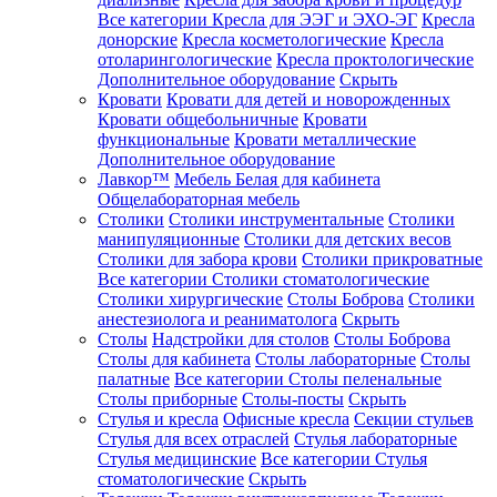
Все категории
Кресла для ЭЭГ и ЭХО-ЭГ
Кресла
донорские
Кресла косметологические
Кресла
отоларингологические
Кресла проктологические
Дополнительное оборудование
Скрыть
Кровати
Кровати для детей и новорожденных
Кровати общебольничные
Кровати
функциональные
Кровати металлические
Дополнительное оборудование
Лавкор™
Мебель Белая для кабинета
Общелабораторная мебель
Столики
Столики инструментальные
Столики
манипуляционные
Столики для детских весов
Столики для забора крови
Столики прикроватные
Все категории
Столики стоматологические
Столики хирургические
Столы Боброва
Столики
анестезиолога и реаниматолога
Скрыть
Столы
Надстройки для столов
Столы Боброва
Столы для кабинета
Столы лабораторные
Столы
палатные
Все категории
Столы пеленальные
Столы приборные
Столы-посты
Скрыть
Стулья и кресла
Офисные кресла
Секции стульев
Стулья для всех отраслей
Стулья лабораторные
Стулья медицинские
Все категории
Стулья
стоматологические
Скрыть