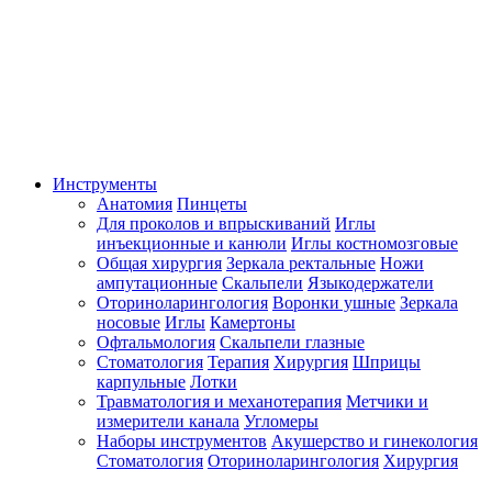
Инструменты
Анатомия
Пинцеты
Для проколов и впрыскиваний
Иглы
инъекционные и канюли
Иглы костномозговые
Общая хирургия
Зеркала ректальные
Ножи
ампутационные
Скальпели
Языкодержатели
Оториноларингология
Воронки ушные
Зеркала
носовые
Иглы
Камертоны
Офтальмология
Скальпели глазные
Стоматология
Терапия
Хирургия
Шприцы
карпульные
Лотки
Травматология и механотерапия
Метчики и
измерители канала
Угломеры
Наборы инструментов
Акушерство и гинекология
Стоматология
Оториноларингология
Хирургия