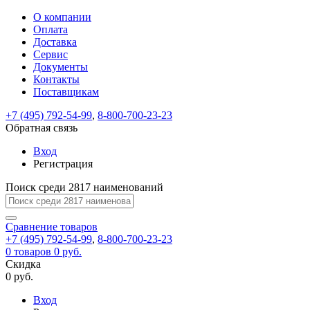
О компании
Восстановление
Обратная
Вход
Регистрация
Оплата
пароля
связь
На
Доставка
вашу
Сервис
почту
Только
Только
Документы
test@example.com
для
для
Ваше
Введите
Заполните
отправлена
ИП
ИП
Контакты
новый
Пароль
На
сообщение
форму.
ссылка.
и
и
пароль
Поставщикам
успешно
вашу
успешно
юр.
юр.
Перейдите
отправлено.
лиц
лиц
восстановлен
почту
Мы
+7 (495) 792-54-99
,
8-800-700-23-23
по
test@test.ru
ней
отправим
Обратная связь
для
отправлена
вам
завершения
ссылка.
Вход
регистрации.
ссылку
Регистрация
Войти
на
указанный
Перейдите
Сообщение
Поиск среди 2817 наименований
Ок
электронный
по
адрес,
ней
перейдя
Сравнение
для
товаров
по
+7 (495) 792-54-99
,
8-800-700-23-23
смены
Запомнить
Забыли
0
товаров
которой
0 руб.
пароля.
меня
пароль?
Сменить
Скидка
вы
0 руб.
сможете
пароль
Я принимаю условия
Войти
задать
пользовательского
Вход
новый
соглашения
и