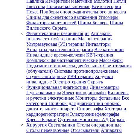
Павлика
Измерители и метчики
Молотки
Петли
Глиссона
Повязки косыночные
Все категории
Пояса
Приборы опорно-двигательного аппарата
Спицы для скелетного вытяжения
Угломеры
Фиксаторы конечностей
Шины Беллера
Шины
Виленского
Скрыть
Физиотерапия и реабилитация
Аппараты
низкочастотной терапии
Магнитотерапия
Ультразвуковая (УЗ) терапия
Ингаляторы
Аппараты дыхательной терапии
Все категории
Инвалидные кресла-коляски
КВЧ-терапия
Комплексы физиотерапевтические
Массажеры
Подъемники и подвесы для больных
Светотерапия
(облучатели)
Системы противопролежневые
Стулья санитарные
УВЧ терапия
Ходунки
инвалидные
Электротерапия
Скрыть
Функциональная диагностика
Динамометры
Пульсоксиметры
Электрокардиографы
Калиперы
и рулетки электронные
Мониторы фетальные
Все
категории
Приборы для диагностики опорно-
двигательного аппарата
Спирографы
Холтеры и
кардиорегистраторы
Электроэнцефалографы
Кресла Барани
Суточные мониторы АД
Скрыть
Хирургия
Светильники
Столы операционные
Столы перевязочные
Отсасыватели
Аппараты