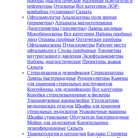
Наборы диагностические
Налобные осветители и
рефлекторы
Отоскопы
Все категории
ЛОР-
комбайны (установки)
Скрыть
Офтальмология
Анализаторы поля зрения
(периметры)
Аппараты магнитотерапии
Диоптриметры (линзметры)
Лампы щелевые
Монобиноскопы
Все категории
Наборы пробных
линз
Оправы пробные
Оптические приборы
Офтальмоскопы
Пупиллометры
Рабочее место
офтальмолога
Столы приборные
Тонометры
внутриглазного давления
Экзофтальмометры
Наборы диагностические
Проекторы знаков
Скрыть
Стерилизация и дезинфекция
Стерилизаторы
Лампы бактерицидные
Рециркуляторы
Камеры
для хранения стерильных инструментов
Контейнеры для дезинфекции
Все категории
Коробки стерилизационные и фильтры
Ультразвуковые ванны/мойки
Утилизаторы
медицинских отходов
Шкафы для хранения
стерильных эндоскопов
Упаковочные машины
Шкафы сушильные
Облучатели бактерицидные
Мойки для эндоскопов
Кипятильники
дезинфекционные
Скрыть
Травматология и ортопедия
Бандажи Стремена