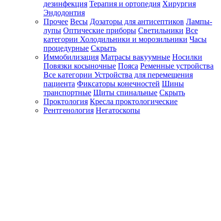
дезинфекция
Терапия и ортопедия
Хирургия
Эндодонтия
Прочее
Весы
Дозаторы для антисептиков
Лампы-
лупы
Оптические приборы
Светильники
Все
категории
Холодильники и морозильники
Часы
процедурные
Скрыть
Иммобилизация
Матрасы вакуумные
Носилки
Повязки косыночные
Пояса
Ременные устройства
Все категории
Устройства для перемещения
пациента
Фиксаторы конечностей
Шины
транспортные
Щиты спинальные
Скрыть
Проктология
Кресла проктологические
Рентгенология
Негатоскопы