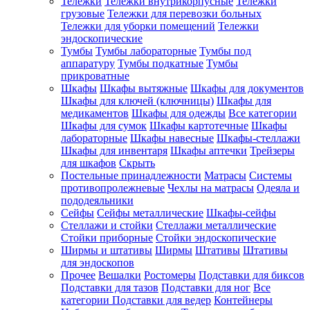
Тележки
Тележки внутрикорпусные
Тележки
грузовые
Тележки для перевозки больных
Тележки для уборки помещений
Тележки
эндоскопические
Тумбы
Тумбы лабораторные
Тумбы под
аппаратуру
Тумбы подкатные
Тумбы
прикроватные
Шкафы
Шкафы вытяжные
Шкафы для документов
Шкафы для ключей (ключницы)
Шкафы для
медикаментов
Шкафы для одежды
Все категории
Шкафы для сумок
Шкафы картотечные
Шкафы
лабораторные
Шкафы навесные
Шкафы-стеллажи
Шкафы для инвентаря
Шкафы аптечки
Трейзеры
для шкафов
Скрыть
Постельные принадлежности
Матрасы
Системы
противопролежневые
Чехлы на матрасы
Одеяла и
пододеяльники
Сейфы
Сейфы металлические
Шкафы-сейфы
Стеллажи и стойки
Стеллажи металлические
Стойки приборные
Стойки эндоскопические
Ширмы и штативы
Ширмы
Штативы
Штативы
для эндоскопов
Прочее
Вешалки
Ростомеры
Подставки для биксов
Подставки для тазов
Подставки для ног
Все
категории
Подставки для ведер
Контейнеры