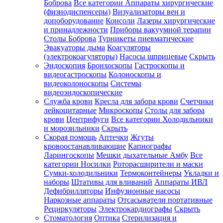
Боброва
Все категории
Аппараты хирургические
(физиодиспенсеры)
Визуализаторы вен и
допоборудование
Консоли
Лазеры хирургические
и принадлежности
Приборы вакуумной терапии
Столы Боброва
Турникеты пневматические
Эвакуаторы дыма
Коагуляторы
(электрокоагуляторы)
Насосы шприцевые
Скрыть
Эндоскопия
Бронхоскопы
Гастроскопы и
видеогастроскопы
Колоноскопы и
видеоколоноскопы
Системы
видеоэндоскопические
Служба крови
Кресла для забора крови
Счетчики
лейкоцитарные
Микроскопы
Столы для забора
крови
Центрифуги
Все категории
Холодильники
и морозильники
Скрыть
Скорая помощь
Аптечки
Жгуты
кровоостанавливающие
Капнографы
Ларингоскопы
Мешки дыхательные Амбу
Все
категории
Носилки
Роторасширители и маски
Сумки-холодильники
Термоконтейнеры
Укладки и
наборы
Штативы для вливаний
Аппараты ИВЛ
Дефибрилляторы
Инфузионные насосы
Наркозные аппараты
Отсасыватели портативные
Рециркуляторы
Электрокардиографы
Скрыть
Стоматология
Оптика
Стерилизация и