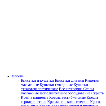
Мебель
Банкетки и кушетки
Банкетки
Диваны
Кушетки
массажные
Кушетки смотровые
Кушетки
физиотерапевтические
Все категории
Столы
массажные
Дополнительное оборудование
Скрыть
Кресла пациента
Кресла вестибулярные
Кресла
гериатрические
Кресла гинекологические
Кресла
диализные
Кресла для забора крови и процедур