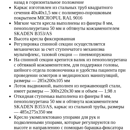
назад в горизонтальное положение
Каркас изготовлен из стальных труб квадратного
сечения 40x40x1,5 мм с полимерно-порошковым
покрытием MICROPUL RAL 9016
Мягкие части кресла выполнены из фанеры 8 мм,
пенополиуретана 50 мм и обтянуты кожзаменителем
SKADEN B353/AS
Высота кресла фиксированная
Регулировка спинной секции осуществляется
механически за счет ступенчатого механизма
мультифлекс, тазовой секции — пневмопружина
На спинной секции крепится валик из пенополиуретана
с обтяжкой кожзаменителем, для поддержки головы,
шейного отдела позвоночника и удобства пациента при
проведении осмотров и медицинских манипуляций,
размеры — 285x200x105 мм
Лоток выдвижной, выполнен из нержавеющей стали,
имеет размеры — 300x220x30 мм и объем — 1,98 л
Откидная ступенька выполнена из фанеры 8 мм,
пенополиуретана 50 мм и обтянута кожзаменителем
SKADEN B353/AS, каркас из стальной трубы, размеры
— 485x275x350 мм
Кресло укомплектовано упорами для рук и
подколенными упорами, которые регулируются по
высоте и направлению с помощью барашка-фиксатора