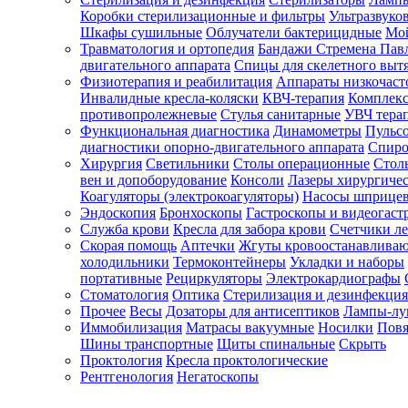
Коробки стерилизационные и фильтры
Ультразвуко
Шкафы сушильные
Облучатели бактерицидные
Мой
Травматология и ортопедия
Бандажи Стремена Пав
Зарегистрироваться
двигательного аппарата
Спицы для скелетного выт
Физиотерапия и реабилитация
Аппараты низкочаст
Инвалидные кресла-коляски
КВЧ-терапия
Комплекс
противопролежневые
Стулья санитарные
УВЧ тера
Функциональная диагностика
Динамометры
Пульс
Зачем
диагностики опорно-двигательного аппарата
Спиро
регистрироваться?
Хирургия
Светильники
Столы операционные
Стол
вен и допоборудование
Консоли
Лазеры хирургиче
Все
Коагуляторы (электрокоагуляторы)
Насосы шприце
покупки
Эндоскопия
Бронхоскопы
Гастроскопы и видеогаст
в
одном
Служба крови
Кресла для забора крови
Счетчики л
месте
Скорая помощь
Аптечки
Жгуты кровоостанавлива
Личный
холодильники
Термоконтейнеры
Укладки и наборы
менеджер
портативные
Рециркуляторы
Электрокардиографы
Стоматология
Оптика
Стерилизация и дезинфекция
Отслеживание
статуса
Прочее
Весы
Дозаторы для антисептиков
Лампы-л
заказа
Иммобилизация
Матрасы вакуумные
Носилки
Повя
Шины транспортные
Щиты спинальные
Скрыть
Проктология
Кресла проктологические
Рентгенология
Негатоскопы