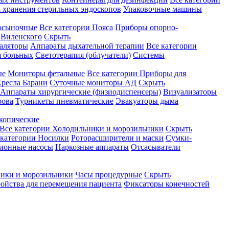
 хранения стерильных эндоскопов
Упаковочные машины
осыночные
Все категории
Пояса
Приборы опорно-
Виленского
Скрыть
аляторы
Аппараты дыхательной терапии
Все категории
я больных
Светотерапия (облучатели)
Системы
ые
Мониторы фетальные
Все категории
Приборы для
ресла Барани
Суточные мониторы АД
Скрыть
Аппараты хирургические (физиодиспенсеры)
Визуализаторы
рова
Турникеты пневматические
Эвакуаторы дыма
копические
Все категории
Холодильники и морозильники
Скрыть
 категории
Носилки
Роторасширители и маски
Сумки-
ионные насосы
Наркозные аппараты
Отсасыватели
ики и морозильники
Часы процедурные
Скрыть
ройства для перемещения пациента
Фиксаторы конечностей