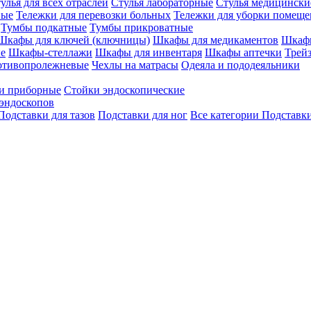
улья для всех отраслей
Стулья лабораторные
Стулья медицински
вые
Тележки для перевозки больных
Тележки для уборки помещ
Тумбы подкатные
Тумбы прикроватные
Шкафы для ключей (ключницы)
Шкафы для медикаментов
Шкафы
е
Шкафы-стеллажи
Шкафы для инвентаря
Шкафы аптечки
Трей
отивопролежневые
Чехлы на матрасы
Одеяла и пододеяльники
и приборные
Стойки эндоскопические
эндоскопов
Подставки для тазов
Подставки для ног
Все категории
Подставки