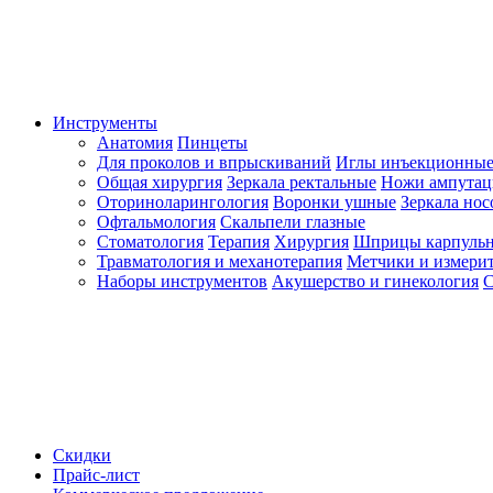
Инструменты
Анатомия
Пинцеты
Для проколов и впрыскиваний
Иглы инъекционные
Общая хирургия
Зеркала ректальные
Ножи ампута
Оториноларингология
Воронки ушные
Зеркала но
Офтальмология
Скальпели глазные
Стоматология
Терапия
Хирургия
Шприцы карпуль
Травматология и механотерапия
Метчики и измерит
Наборы инструментов
Акушерство и гинекология
С
Скидки
Прайс-лист