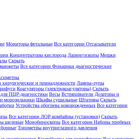
ие
Мониторы фетальные
Все категории
Отсасыватели
ории
Концентраторы кислорода
Ларингоскопы
Мешки
алы
Скрыть
 манжеты
Все категории
Фонарики диагностические
ксиметры
ы хирургические и принадлежности
Лампы-лупы
рифуги
Коагуляторы (электрокоагуляторы)
Скрыть
 для ПЦР-диагностики
Весы
Встряхиватели
Дозаторы и
и морозильники
Шкафы сушильные
Штативы
Скрыть
аботки
Устройства обогрева новорожденных
Все категории
опы
Все категории
ЛОР-комбайны (установки)
Скрыть
ы щелевые
Монобиноскопы
Все категории
Наборы пробных
иборные
Тонометры внутриглазного давления
ных инструментов
Контейнеры для дезинфекции
Все категории