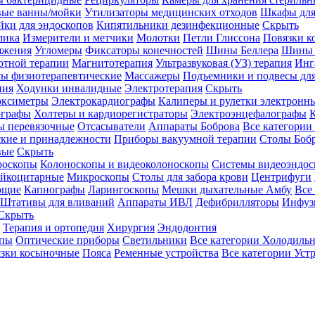
вые ванны/мойки
Утилизаторы медицинских отходов
Шкафы для
ки для эндоскопов
Кипятильники дезинфекционные
Скрыть
лика
Измерители и метчики
Молотки
Петли Глиссона
Повязки к
яжения
Угломеры
Фиксаторы конечностей
Шины Беллера
Шины 
отной терапии
Магнитотерапия
Ультразвуковая (УЗ) терапия
Инг
ы физиотерапевтические
Массажеры
Подъемники и подвесы дл
пия
Ходунки инвалидные
Электротерапия
Скрыть
оксиметры
Электрокардиографы
Калиперы и рулетки электронн
графы
Холтеры и кардиорегистраторы
Электроэнцефалографы
К
ы перевязочные
Отсасыватели
Аппараты Боброва
Все категории
ские и принадлежности
Приборы вакуумной терапии
Столы Боб
вые
Скрыть
роскопы
Колоноскопы и видеоколоноскопы
Системы видеоэндос
ейкоцитарные
Микроскопы
Столы для забора крови
Центрифуги
ющие
Капнографы
Ларингоскопы
Мешки дыхательные Амбу
Все
Штативы для вливаний
Аппараты ИВЛ
Дефибрилляторы
Инфуз
Скрыть
Терапия и ортопедия
Хирургия
Эндодонтия
упы
Оптические приборы
Светильники
Все категории
Холодильн
зки косыночные
Пояса
Ременные устройства
Все категории
Уст