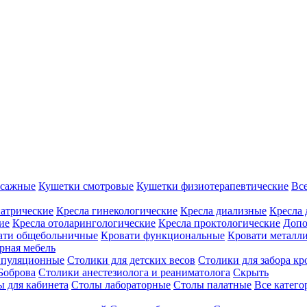
ссажные
Кушетки смотровые
Кушетки физиотерапевтические
Вс
иатрические
Кресла гинекологические
Кресла диализные
Кресла 
ие
Кресла отоларингологические
Кресла проктологические
Допо
ати общебольничные
Кровати функциональные
Кровати металл
рная мебель
ипуляционные
Столики для детских весов
Столики для забора кр
Боброва
Столики анестезиолога и реаниматолога
Скрыть
ы для кабинета
Столы лабораторные
Столы палатные
Все катег