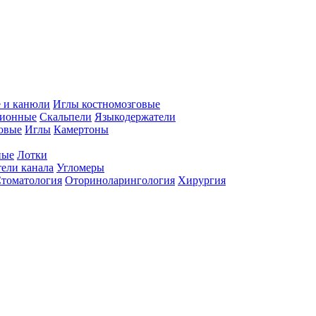
 и канюли
Иглы костномозговые
ционные
Скальпели
Языкодержатели
совые
Иглы
Камертоны
ные
Лотки
ели канала
Угломеры
томатология
Оториноларингология
Хирургия