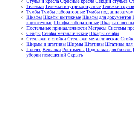
Стулья и кресла
Офисные кресла
Секции стульев
Ст
Тележки
Тележки внутрикорпусные
Тележки грузо
Тумбы
Тумбы лабораторные
Тумбы под аппаратуру
Шкафы
Шкафы вытяжные
Шкафы для документов
картотечные
Шкафы лабораторные
Шкафы навесны
Постельные принадлежности
Матрасы
Системы пр
Сейфы
Сейфы металлические
Шкафы-сейфы
Стеллажи и стойки
Стеллажи металлические
Стойк
Ширмы и штативы
Ширмы
Штативы
Штативы для 
Прочее
Вешалки
Ростомеры
Подставки для биксов
уборки помещений
Скрыть