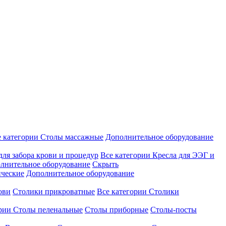
е категории
Столы массажные
Дополнительное оборудование
для забора крови и процедур
Все категории
Кресла для ЭЭГ и
лнительное оборудование
Скрыть
ические
Дополнительное оборудование
ови
Столики прикроватные
Все категории
Столики
ории
Столы пеленальные
Столы приборные
Столы-посты