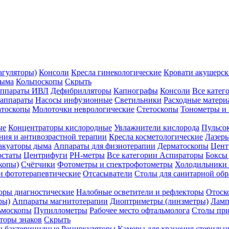
агуляторы)
Консоли
Кресла гинекологические
Кровати акушерск
дыма
Кольпоскопы
Скрыть
ппараты ИВЛ
Дефибрилляторы
Капнографы
Консоли
Все катег
 аппараты
Насосы инфузионные
Светильники
Расходные матери
атоскопы
Молоточки неврологические
Стетоскопы
Тонометры и
ые
Концентраторы кислородные
Увлажнители кислорода
Пульсо
ния и антивозрастной терапии
Кресла косметологические
Лазер
акуаторы дыма
Аппараты для физиотерапии
Дерматоскопы
Цент
остаты
Центрифуги
PH-метры
Все категории
Аспираторы
Боксы
копы)
Счётчики
Фотометры и спектрофотометры
Холодильники 
и фототерапевтические
Отсасыватели
Столы для санитарной обр
оры диагностические
Налобные осветители и рефлекторы
Отоск
ры)
Аппараты магнитотерапии
Диоптриметры (линзметры)
Ламп
ьмоскопы
Пупиллометры
Рабочее место офтальмолога
Столы пр
торы знаков
Скрыть
 бактерицидные
Рециркуляторы
Камеры для хранения стериль