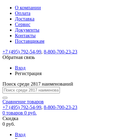
О компании
Восстановление
Обратная
Вход
Регистрация
Оплата
пароля
связь
На
Доставка
вашу
Сервис
почту
Только
Только
Документы
test@example.com
для
для
Ваше
Введите
Заполните
отправлена
Контакты
ИП
ИП
новый
Пароль
На
сообщение
ссылка.
форму.
и
и
Поставщикам
пароль
успешно
вашу
успешно
юр.
юр.
Перейдите
лиц
лиц
отправлено.
восстановлен
почту
+7 (495) 792-54-99
,
8-800-700-23-23
Мы
по
test@test.ru
ней
Обратная связь
отправим
для
отправлена
вам
завершения
Вход
ссылка.
регистрации.
ссылку
Регистрация
Войти
на
указанный
Поиск среди 2817 наименований
Перейдите
Сообщение
Ок
электронный
по
адрес,
ней
Сравнение
товаров
перейдя
для
+7 (495) 792-54-99
,
8-800-700-23-23
по
смены
Запомнить
Забыли
0
товаров
0 руб.
которой
пароля.
меня
пароль?
Скидка
Сменить
вы
0 руб.
сможете
пароль
Войти
Я принимаю условия
задать
Вход
пользовательского