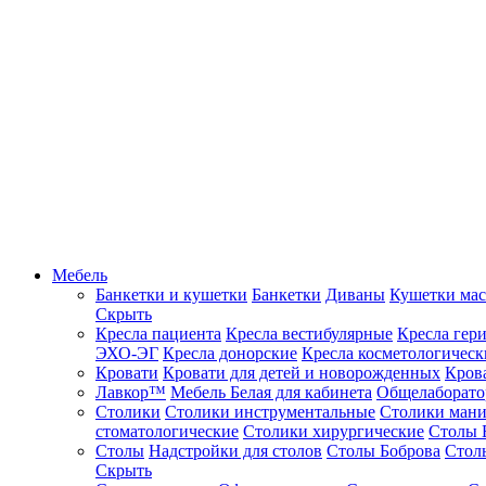
Мебель
Банкетки и кушетки
Банкетки
Диваны
Кушетки ма
Скрыть
Кресла пациента
Кресла вестибулярные
Кресла гер
ЭХО-ЭГ
Кресла донорские
Кресла косметологическ
Кровати
Кровати для детей и новорожденных
Кров
Лавкор™
Мебель Белая для кабинета
Общелаборато
Столики
Столики инструментальные
Столики ман
стоматологические
Столики хирургические
Столы 
Столы
Надстройки для столов
Столы Боброва
Стол
Скрыть