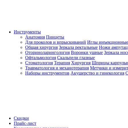
Инструменты
Анатомия
Пинцеты
Для проколов и впрыскиваний
Иглы инъекционные
Общая хирургия
Зеркала ректальные
Ножи ампута
Оториноларингология
Воронки ушные
Зеркала но
Офтальмология
Скальпели глазные
Стоматология
Терапия
Хирургия
Шприцы карпуль
Травматология и механотерапия
Метчики и измерит
Наборы инструментов
Акушерство и гинекология
С
Скидки
Прайс-лист