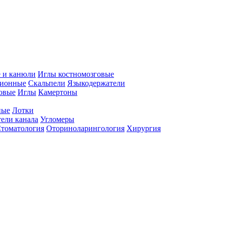
 и канюли
Иглы костномозговые
ционные
Скальпели
Языкодержатели
совые
Иглы
Камертоны
ные
Лотки
ели канала
Угломеры
томатология
Оториноларингология
Хирургия