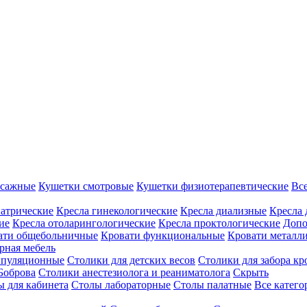
ссажные
Кушетки смотровые
Кушетки физиотерапевтические
Вс
иатрические
Кресла гинекологические
Кресла диализные
Кресла 
ие
Кресла отоларингологические
Кресла проктологические
Допо
ати общебольничные
Кровати функциональные
Кровати металл
рная мебель
ипуляционные
Столики для детских весов
Столики для забора кр
Боброва
Столики анестезиолога и реаниматолога
Скрыть
ы для кабинета
Столы лабораторные
Столы палатные
Все катег