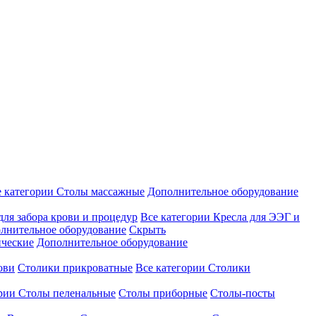
е категории
Столы массажные
Дополнительное оборудование
для забора крови и процедур
Все категории
Кресла для ЭЭГ и
лнительное оборудование
Скрыть
ические
Дополнительное оборудование
ови
Столики прикроватные
Все категории
Столики
ории
Столы пеленальные
Столы приборные
Столы-посты