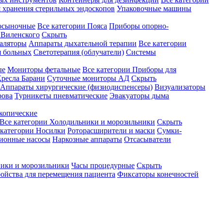
 хранения стерильных эндоскопов
Упаковочные машины
осыночные
Все категории
Пояса
Приборы опорно-
Виленского
Скрыть
аляторы
Аппараты дыхательной терапии
Все категории
я больных
Светотерапия (облучатели)
Системы
ые
Мониторы фетальные
Все категории
Приборы для
ресла Барани
Суточные мониторы АД
Скрыть
Аппараты хирургические (физиодиспенсеры)
Визуализаторы
рова
Турникеты пневматические
Эвакуаторы дыма
копические
Все категории
Холодильники и морозильники
Скрыть
 категории
Носилки
Роторасширители и маски
Сумки-
ионные насосы
Наркозные аппараты
Отсасыватели
ики и морозильники
Часы процедурные
Скрыть
ройства для перемещения пациента
Фиксаторы конечностей