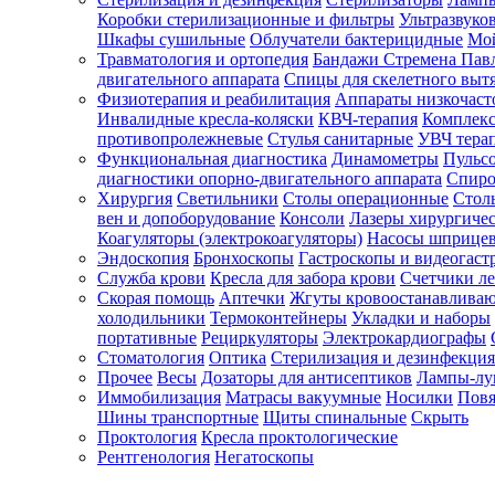
Коробки стерилизационные и фильтры
Ультразвуко
Шкафы сушильные
Облучатели бактерицидные
Мой
Травматология и ортопедия
Бандажи Стремена Пав
Зарегистрироваться
двигательного аппарата
Спицы для скелетного выт
Физиотерапия и реабилитация
Аппараты низкочаст
Инвалидные кресла-коляски
КВЧ-терапия
Комплекс
противопролежневые
Стулья санитарные
УВЧ тера
Функциональная диагностика
Динамометры
Пульс
Зачем
диагностики опорно-двигательного аппарата
Спиро
регистрироваться?
Хирургия
Светильники
Столы операционные
Стол
вен и допоборудование
Консоли
Лазеры хирургиче
Все
Коагуляторы (электрокоагуляторы)
Насосы шприце
покупки
Эндоскопия
Бронхоскопы
Гастроскопы и видеогаст
в
одном
Служба крови
Кресла для забора крови
Счетчики л
месте
Скорая помощь
Аптечки
Жгуты кровоостанавлива
Личный
холодильники
Термоконтейнеры
Укладки и наборы
менеджер
портативные
Рециркуляторы
Электрокардиографы
Стоматология
Оптика
Стерилизация и дезинфекция
Отслеживание
статуса
Прочее
Весы
Дозаторы для антисептиков
Лампы-л
заказа
Иммобилизация
Матрасы вакуумные
Носилки
Повя
Шины транспортные
Щиты спинальные
Скрыть
Проктология
Кресла проктологические
Рентгенология
Негатоскопы