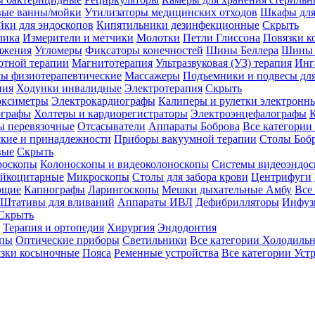
вые ванны/мойки
Утилизаторы медицинских отходов
Шкафы для
ки для эндоскопов
Кипятильники дезинфекционные
Скрыть
лика
Измерители и метчики
Молотки
Петли Глиссона
Повязки к
яжения
Угломеры
Фиксаторы конечностей
Шины Беллера
Шины 
отной терапии
Магнитотерапия
Ультразвуковая (УЗ) терапия
Инг
ы физиотерапевтические
Массажеры
Подъемники и подвесы дл
пия
Ходунки инвалидные
Электротерапия
Скрыть
оксиметры
Электрокардиографы
Калиперы и рулетки электронн
графы
Холтеры и кардиорегистраторы
Электроэнцефалографы
К
ы перевязочные
Отсасыватели
Аппараты Боброва
Все категории
ские и принадлежности
Приборы вакуумной терапии
Столы Боб
вые
Скрыть
роскопы
Колоноскопы и видеоколоноскопы
Системы видеоэндос
ейкоцитарные
Микроскопы
Столы для забора крови
Центрифуги
ющие
Капнографы
Ларингоскопы
Мешки дыхательные Амбу
Все
Штативы для вливаний
Аппараты ИВЛ
Дефибрилляторы
Инфуз
Скрыть
Терапия и ортопедия
Хирургия
Эндодонтия
упы
Оптические приборы
Светильники
Все категории
Холодильн
зки косыночные
Пояса
Ременные устройства
Все категории
Уст