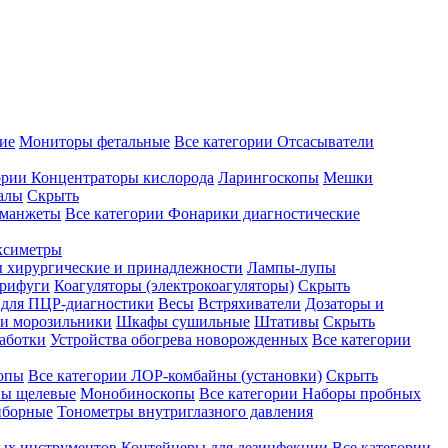
ие
Мониторы фетальные
Все категории
Отсасыватели
ории
Концентраторы кислорода
Ларингоскопы
Мешки
алы
Скрыть
 манжеты
Все категории
Фонарики диагностические
ксиметры
ы хирургические и принадлежности
Лампы-лупы
рифуги
Коагуляторы (электрокоагуляторы)
Скрыть
 для ПЦР-диагностики
Весы
Встряхиватели
Дозаторы и
и морозильники
Шкафы сушильные
Штативы
Скрыть
аботки
Устройства обогрева новорожденных
Все категории
опы
Все категории
ЛОР-комбайны (установки)
Скрыть
ы щелевые
Монобиноскопы
Все категории
Наборы пробных
иборные
Тонометры внутриглазного давления
ных инструментов
Контейнеры для дезинфекции
Все категории