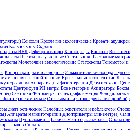
агуляторы)
Консоли
Кресла гинекологические
Кровати акушерск
дыма
Кольпоскопы
Скрыть
ппараты ИВЛ
Дефибрилляторы
Капнографы
Консоли
Все катег
 аппараты
Насосы инфузионные
Светильники
Расходные матери
атоскопы
Молоточки неврологические
Стетоскопы
Тонометры и
ые
Концентраторы кислородные
Увлажнители кислорода
Пульсо
ния и антивозрастной терапии
Кресла косметологические
Лазер
акуаторы дыма
Аппараты для физиотерапии
Дерматоскопы
Цент
остаты
Центрифуги
PH-метры
Все категории
Аспираторы
Боксы
копы)
Счётчики
Фотометры и спектрофотометры
Холодильники 
и фототерапевтические
Отсасыватели
Столы для санитарной обр
оры диагностические
Налобные осветители и рефлекторы
Отоск
ры)
Аппараты магнитотерапии
Диоптриметры (линзметры)
Ламп
ьмоскопы
Пупиллометры
Рабочее место офтальмолога
Столы пр
торы знаков
Скрыть
 бактерицидные
Рециркуляторы
Камеры для хранения стериль