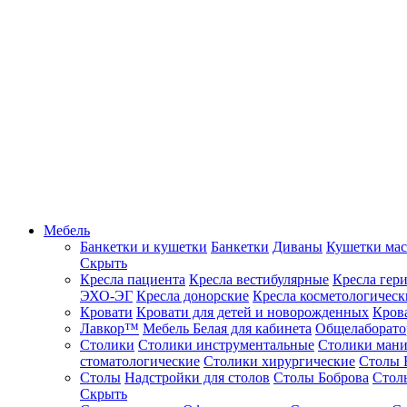
Мебель
Банкетки и кушетки
Банкетки
Диваны
Кушетки ма
Скрыть
Кресла пациента
Кресла вестибулярные
Кресла гер
ЭХО-ЭГ
Кресла донорские
Кресла косметологическ
Кровати
Кровати для детей и новорожденных
Кров
Лавкор™
Мебель Белая для кабинета
Общелаборато
Столики
Столики инструментальные
Столики ман
стоматологические
Столики хирургические
Столы 
Столы
Надстройки для столов
Столы Боброва
Стол
Скрыть