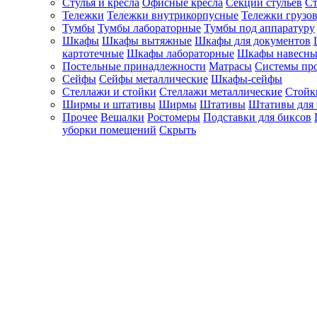
Стулья и кресла
Офисные кресла
Секции стульев
Ст
Тележки
Тележки внутрикорпусные
Тележки грузо
Тумбы
Тумбы лабораторные
Тумбы под аппаратуру
Шкафы
Шкафы вытяжные
Шкафы для документов
картотечные
Шкафы лабораторные
Шкафы навесны
Постельные принадлежности
Матрасы
Системы пр
Сейфы
Сейфы металлические
Шкафы-сейфы
Стеллажи и стойки
Стеллажи металлические
Стойк
Ширмы и штативы
Ширмы
Штативы
Штативы для 
Прочее
Вешалки
Ростомеры
Подставки для биксов
уборки помещений
Скрыть