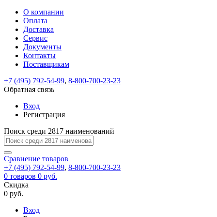
О компании
Восстановление
Обратная
Вход
Регистрация
Оплата
пароля
связь
На
Доставка
вашу
Сервис
почту
Только
Только
Документы
test@example.com
для
для
Ваше
Введите
Заполните
отправлена
Контакты
ИП
ИП
новый
Пароль
На
сообщение
ссылка.
форму.
и
и
Поставщикам
пароль
успешно
вашу
успешно
юр.
юр.
Перейдите
лиц
лиц
отправлено.
восстановлен
почту
+7 (495) 792-54-99
,
8-800-700-23-23
Мы
по
test@test.ru
ней
Обратная связь
отправим
для
отправлена
вам
завершения
Вход
ссылка.
регистрации.
ссылку
Регистрация
Войти
на
указанный
Поиск среди 2817 наименований
Перейдите
Сообщение
Ок
электронный
по
адрес,
ней
Сравнение
товаров
перейдя
для
+7 (495) 792-54-99
,
8-800-700-23-23
по
смены
Запомнить
Забыли
0
товаров
0 руб.
которой
пароля.
меня
пароль?
Скидка
Сменить
вы
0 руб.
сможете
пароль
Войти
Я принимаю условия
задать
Вход
пользовательского