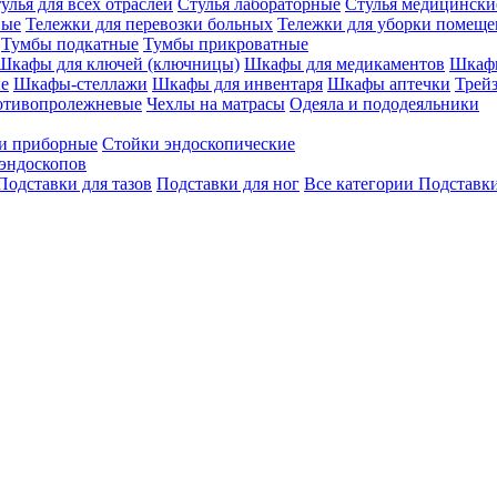
улья для всех отраслей
Стулья лабораторные
Стулья медицински
вые
Тележки для перевозки больных
Тележки для уборки помещ
Тумбы подкатные
Тумбы прикроватные
Шкафы для ключей (ключницы)
Шкафы для медикаментов
Шкафы
е
Шкафы-стеллажи
Шкафы для инвентаря
Шкафы аптечки
Трей
отивопролежневые
Чехлы на матрасы
Одеяла и пододеяльники
и приборные
Стойки эндоскопические
эндоскопов
Подставки для тазов
Подставки для ног
Все категории
Подставки