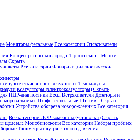
ие
Мониторы фетальные
Все категории
Отсасыватели
ории
Концентраторы кислорода
Ларингоскопы
Мешки
алы
Скрыть
 манжеты
Все категории
Фонарики диагностические
ксиметры
ы хирургические и принадлежности
Лампы-лупы
рифуги
Коагуляторы (электрокоагуляторы)
Скрыть
 для ПЦР-диагностики
Весы
Встряхиватели
Дозаторы и
и морозильники
Шкафы сушильные
Штативы
Скрыть
аботки
Устройства обогрева новорожденных
Все категории
опы
Все категории
ЛОР-комбайны (установки)
Скрыть
ы щелевые
Монобиноскопы
Все категории
Наборы пробных
иборные
Тонометры внутриглазного давления
ных инструментов
Контейнеры для дезинфекции
Все категории