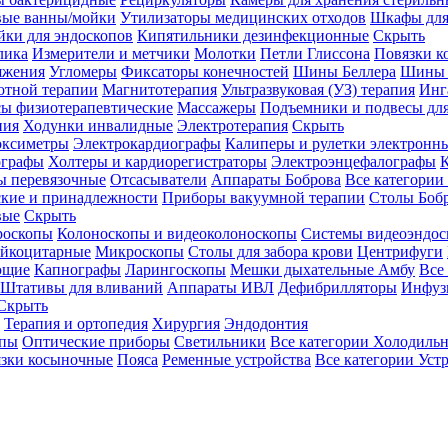
вые ванны/мойки
Утилизаторы медицинских отходов
Шкафы для
ки для эндоскопов
Кипятильники дезинфекционные
Скрыть
лика
Измерители и метчики
Молотки
Петли Глиссона
Повязки к
яжения
Угломеры
Фиксаторы конечностей
Шины Беллера
Шины 
отной терапии
Магнитотерапия
Ультразвуковая (УЗ) терапия
Инг
ы физиотерапевтические
Массажеры
Подъемники и подвесы дл
пия
Ходунки инвалидные
Электротерапия
Скрыть
оксиметры
Электрокардиографы
Калиперы и рулетки электронн
графы
Холтеры и кардиорегистраторы
Электроэнцефалографы
К
ы перевязочные
Отсасыватели
Аппараты Боброва
Все категории
ские и принадлежности
Приборы вакуумной терапии
Столы Боб
вые
Скрыть
роскопы
Колоноскопы и видеоколоноскопы
Системы видеоэндос
ейкоцитарные
Микроскопы
Столы для забора крови
Центрифуги
ющие
Капнографы
Ларингоскопы
Мешки дыхательные Амбу
Все
Штативы для вливаний
Аппараты ИВЛ
Дефибрилляторы
Инфуз
Скрыть
Терапия и ортопедия
Хирургия
Эндодонтия
упы
Оптические приборы
Светильники
Все категории
Холодильн
зки косыночные
Пояса
Ременные устройства
Все категории
Уст