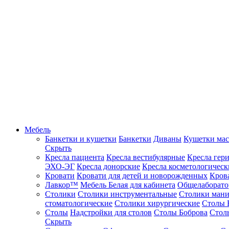
Мебель
Банкетки и кушетки
Банкетки
Диваны
Кушетки ма
Скрыть
Кресла пациента
Кресла вестибулярные
Кресла гер
ЭХО-ЭГ
Кресла донорские
Кресла косметологическ
Кровати
Кровати для детей и новорожденных
Кров
Лавкор™
Мебель Белая для кабинета
Общелаборато
Столики
Столики инструментальные
Столики ман
стоматологические
Столики хирургические
Столы 
Столы
Надстройки для столов
Столы Боброва
Стол
Скрыть