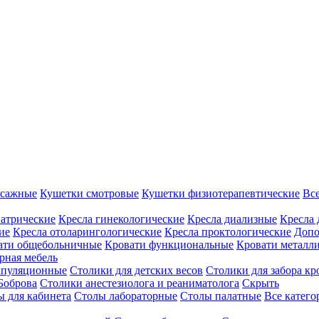
ссажные
Кушетки смотровые
Кушетки физиотерапевтические
Вс
иатрические
Кресла гинекологические
Кресла диализные
Кресла 
ие
Кресла отоларингологические
Кресла проктологические
Допо
ати общебольничные
Кровати функциональные
Кровати металл
рная мебель
ипуляционные
Столики для детских весов
Столики для забора кр
Боброва
Столики анестезиолога и реаниматолога
Скрыть
ы для кабинета
Столы лабораторные
Столы палатные
Все катег