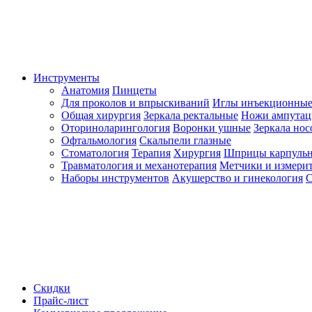
Инструменты
Анатомия
Пинцеты
Для проколов и впрыскиваний
Иглы инъекционные
Общая хирургия
Зеркала ректальные
Ножи ампута
Оториноларингология
Воронки ушные
Зеркала но
Офтальмология
Скальпели глазные
Стоматология
Терапия
Хирургия
Шприцы карпуль
Травматология и механотерапия
Метчики и измерит
Наборы инструментов
Акушерство и гинекология
С
Скидки
Прайс-лист