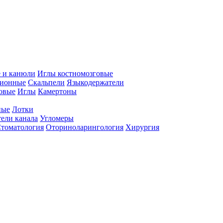
 и канюли
Иглы костномозговые
ционные
Скальпели
Языкодержатели
совые
Иглы
Камертоны
ные
Лотки
ели канала
Угломеры
томатология
Оториноларингология
Хирургия