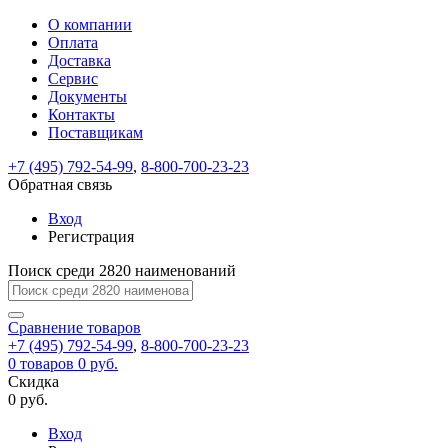
О компании
Восстановление
Обратная
Вход
Регистрация
Оплата
пароля
связь
На
Доставка
вашу
Сервис
почту
Только
Только
Документы
test@example.com
для
для
Ваше
Введите
Заполните
отправлена
Контакты
ИП
ИП
новый
Пароль
На
сообщение
ссылка.
форму.
и
и
Поставщикам
пароль
успешно
вашу
успешно
юр.
юр.
Перейдите
лиц
лиц
отправлено.
восстановлен
почту
+7 (495) 792-54-99
,
8-800-700-23-23
Мы
по
test@test.ru
ней
Обратная связь
отправим
для
отправлена
вам
завершения
Вход
ссылка.
регистрации.
ссылку
Регистрация
Войти
на
указанный
Поиск среди 2820 наименований
Перейдите
Сообщение
Ок
электронный
по
адрес,
ней
Сравнение
товаров
перейдя
для
+7 (495) 792-54-99
,
8-800-700-23-23
по
смены
Запомнить
Забыли
0
товаров
0 руб.
которой
пароля.
меня
пароль?
Скидка
Сменить
вы
0 руб.
сможете
пароль
Войти
Я принимаю условия
задать
Вход
пользовательского