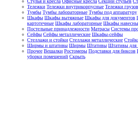
Стулья и кресла
Офисные кресла
Секции стульев
Ст
Тележки
Тележки внутрикорпусные
Тележки грузо
Тумбы
Тумбы лабораторные
Тумбы под аппаратуру
Шкафы
Шкафы вытяжные
Шкафы для документов
картотечные
Шкафы лабораторные
Шкафы навесны
Постельные принадлежности
Матрасы
Системы пр
Сейфы
Сейфы металлические
Шкафы-сейфы
Стеллажи и стойки
Стеллажи металлические
Стойк
Ширмы и штативы
Ширмы
Штативы
Штативы для 
Прочее
Вешалки
Ростомеры
Подставки для биксов
уборки помещений
Скрыть