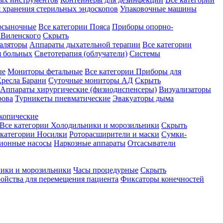
 хранения стерильных эндоскопов
Упаковочные машины
осыночные
Все категории
Пояса
Приборы опорно-
Виленского
Скрыть
аляторы
Аппараты дыхательной терапии
Все категории
я больных
Светотерапия (облучатели)
Системы
ые
Мониторы фетальные
Все категории
Приборы для
ресла Барани
Суточные мониторы АД
Скрыть
Аппараты хирургические (физиодиспенсеры)
Визуализаторы
рова
Турникеты пневматические
Эвакуаторы дыма
копические
Все категории
Холодильники и морозильники
Скрыть
 категории
Носилки
Роторасширители и маски
Сумки-
ионные насосы
Наркозные аппараты
Отсасыватели
ики и морозильники
Часы процедурные
Скрыть
ройства для перемещения пациента
Фиксаторы конечностей