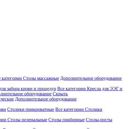
е категории
Столы массажные
Дополнительное оборудование
для забора крови и процедур
Все категории
Кресла для ЭЭГ и
лнительное оборудование
Скрыть
ические
Дополнительное оборудование
ови
Столики прикроватные
Все категории
Столики
ории
Столы пеленальные
Столы приборные
Столы-посты