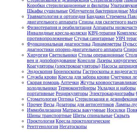
Коробки стерилизационные и фильтры
Ультразвуко
Шкафы сушильные
Облучатели бактерицидные
Мой
Травматология и ортопедия
Бандажи Стремена Пав
Зарегистрироваться
двигательного аппарата
Спицы для скелетного выт
Физиотерапия и реабилитация
Аппараты низкочаст
Инвалидные кресла-коляски
КВЧ-терапия
Комплекс
противопролежневые
Стулья санитарные
УВЧ тера
Функциональная диагностика
Динамометры
Пульс
Зачем
диагностики опорно-двигательного аппарата
Спиро
регистрироваться?
Хирургия
Светильники
Столы операционные
Стол
вен и допоборудование
Консоли
Лазеры хирургиче
Все
Коагуляторы (электрокоагуляторы)
Насосы шприце
покупки
Эндоскопия
Бронхоскопы
Гастроскопы и видеогаст
в
одном
Служба крови
Кресла для забора крови
Счетчики л
месте
Скорая помощь
Аптечки
Жгуты кровоостанавлива
Личный
холодильники
Термоконтейнеры
Укладки и наборы
менеджер
портативные
Рециркуляторы
Электрокардиографы
Стоматология
Оптика
Стерилизация и дезинфекция
Отслеживание
статуса
Прочее
Весы
Дозаторы для антисептиков
Лампы-л
заказа
Иммобилизация
Матрасы вакуумные
Носилки
Повя
Шины транспортные
Щиты спинальные
Скрыть
Проктология
Кресла проктологические
Рентгенология
Негатоскопы