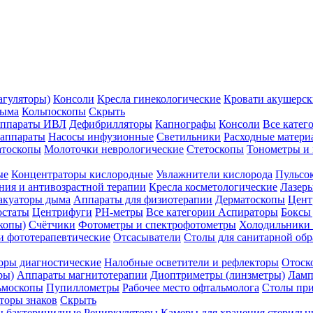
агуляторы)
Консоли
Кресла гинекологические
Кровати акушерск
дыма
Кольпоскопы
Скрыть
ппараты ИВЛ
Дефибрилляторы
Капнографы
Консоли
Все катег
 аппараты
Насосы инфузионные
Светильники
Расходные матери
атоскопы
Молоточки неврологические
Стетоскопы
Тонометры и
ые
Концентраторы кислородные
Увлажнители кислорода
Пульсо
ния и антивозрастной терапии
Кресла косметологические
Лазер
акуаторы дыма
Аппараты для физиотерапии
Дерматоскопы
Цент
остаты
Центрифуги
PH-метры
Все категории
Аспираторы
Боксы
копы)
Счётчики
Фотометры и спектрофотометры
Холодильники 
и фототерапевтические
Отсасыватели
Столы для санитарной обр
оры диагностические
Налобные осветители и рефлекторы
Отоск
ры)
Аппараты магнитотерапии
Диоптриметры (линзметры)
Ламп
ьмоскопы
Пупиллометры
Рабочее место офтальмолога
Столы пр
торы знаков
Скрыть
 бактерицидные
Рециркуляторы
Камеры для хранения стериль