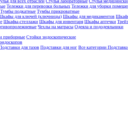
улья для всех отраслей
Стулья лабораторные
Стулья медицински
вые
Тележки для перевозки больных
Тележки для уборки помещ
Тумбы подкатные
Тумбы прикроватные
Шкафы для ключей (ключницы)
Шкафы для медикаментов
Шкафы
е
Шкафы-стеллажи
Шкафы для инвентаря
Шкафы аптечки
Трей
отивопролежневые
Чехлы на матрасы
Одеяла и пододеяльники
и приборные
Стойки эндоскопические
эндоскопов
Подставки для тазов
Подставки для ног
Все категории
Подставки