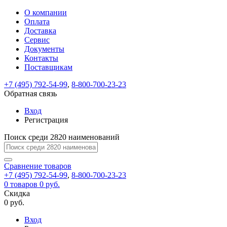
О компании
Восстановление
Обратная
Вход
Регистрация
Оплата
пароля
связь
На
Доставка
вашу
Сервис
почту
Только
Только
Документы
test@example.com
для
для
Ваше
Введите
Заполните
отправлена
ИП
ИП
Контакты
новый
Пароль
На
сообщение
форму.
ссылка.
и
и
пароль
Поставщикам
успешно
вашу
успешно
юр.
юр.
Перейдите
отправлено.
лиц
лиц
восстановлен
почту
Мы
+7 (495) 792-54-99
,
8-800-700-23-23
по
test@test.ru
ней
отправим
Обратная связь
для
отправлена
вам
завершения
ссылка.
Вход
регистрации.
ссылку
Регистрация
Войти
на
указанный
Перейдите
Сообщение
Поиск среди 2820 наименований
Ок
электронный
по
адрес,
ней
перейдя
Сравнение
для
товаров
по
+7 (495) 792-54-99
,
8-800-700-23-23
смены
Запомнить
Забыли
0
товаров
которой
0 руб.
пароля.
меня
пароль?
Сменить
Скидка
вы
0 руб.
сможете
пароль
Я принимаю условия
Войти
задать
пользовательского
Вход
новый
соглашения
и