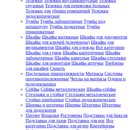
Тележки
Тележки внутрикорпусные
Тележки
грузовые
Тележки для перевозки больных
Тележки для уборки помещений
Тележки
эндоскопические
Тумбы
Тумбы лабораторные
Тумбы под
аппаратуру
Тумбы подкатные
Тумбы
прикроватные
Шкафы
Шкафы вытяжные
Шкафы для документов
Шкафы для ключей (ключницы)
Шкафы для
медикаментов
Шкафы для одежды
Все категории
Шкафы для сумок
Шкафы картотечные
Шкафы
лабораторные
Шкафы навесные
Шкафы-стеллажи
Шкафы для инвентаря
Шкафы аптечки
Трейзеры
для шкафов
Скрыть
Постельные принадлежности
Матрасы
Системы
противопролежневые
Чехлы на матрасы
Одеяла и
пододеяльники
Сейфы
Сейфы металлические
Шкафы-сейфы
Стеллажи и стойки
Стеллажи металлические
Стойки приборные
Стойки эндоскопические
Ширмы и штативы
Ширмы
Штативы
Штативы
для эндоскопов
Прочее
Вешалки
Ростомеры
Подставки для биксов
Подставки для тазов
Подставки для ног
Все
категории
Подставки для ведер
Контейнеры