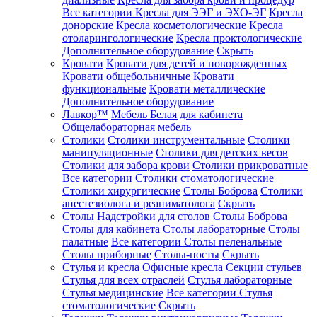
Все категории
Кресла для ЭЭГ и ЭХО-ЭГ
Кресла
донорские
Кресла косметологические
Кресла
отоларингологические
Кресла проктологические
Дополнительное оборудование
Скрыть
Кровати
Кровати для детей и новорожденных
Кровати общебольничные
Кровати
функциональные
Кровати металлические
Дополнительное оборудование
Лавкор™
Мебель Белая для кабинета
Общелабораторная мебель
Столики
Столики инструментальные
Столики
манипуляционные
Столики для детских весов
Столики для забора крови
Столики прикроватные
Все категории
Столики стоматологические
Столики хирургические
Столы Боброва
Столики
анестезиолога и реаниматолога
Скрыть
Столы
Надстройки для столов
Столы Боброва
Столы для кабинета
Столы лабораторные
Столы
палатные
Все категории
Столы пеленальные
Столы приборные
Столы-посты
Скрыть
Стулья и кресла
Офисные кресла
Секции стульев
Стулья для всех отраслей
Стулья лабораторные
Стулья медицинские
Все категории
Стулья
стоматологические
Скрыть