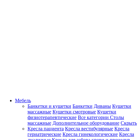
Мебель
Банкетки и кушетки
Банкетки
Диваны
Кушетки
массажные
Кушетки смотровые
Кушетки
физиотерапевтические
Все категории
Столы
массажные
Дополнительное оборудование
Скрыть
Кресла пациента
Кресла вестибулярные
Кресла
гериатрические
Кресла гинекологические
Кресла
диализные
Кресла для забора крови и процедур