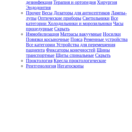
дезинфекция
Терапия и ортопедия
Хирургия
Эндодонтия
Прочее
Весы
Дозаторы для антисептиков
Лампы-
лупы
Оптические приборы
Светильники
Все
категории
Холодильники и морозильники
Часы
процедурные
Скрыть
Иммобилизация
Матрасы вакуумные
Носилки
Повязки косыночные
Пояса
Ременные устройства
Все категории
Устройства для перемещения
пациента
Фиксаторы конечностей
Шины
транспортные
Щиты спинальные
Скрыть
Проктология
Кресла проктологические
Рентгенология
Негатоскопы