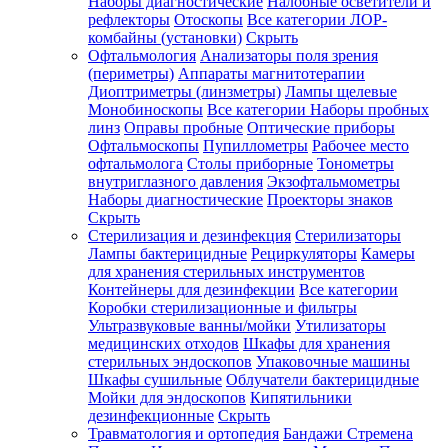
Наборы диагностические
Налобные осветители и
рефлекторы
Отоскопы
Все категории
ЛОР-
комбайны (установки)
Скрыть
Офтальмология
Анализаторы поля зрения
(периметры)
Аппараты магнитотерапии
Диоптриметры (линзметры)
Лампы щелевые
Монобиноскопы
Все категории
Наборы пробных
линз
Оправы пробные
Оптические приборы
Офтальмоскопы
Пупиллометры
Рабочее место
офтальмолога
Столы приборные
Тонометры
внутриглазного давления
Экзофтальмометры
Наборы диагностические
Проекторы знаков
Скрыть
Стерилизация и дезинфекция
Стерилизаторы
Лампы бактерицидные
Рециркуляторы
Камеры
для хранения стерильных инструментов
Контейнеры для дезинфекции
Все категории
Коробки стерилизационные и фильтры
Ультразвуковые ванны/мойки
Утилизаторы
медицинских отходов
Шкафы для хранения
стерильных эндоскопов
Упаковочные машины
Шкафы сушильные
Облучатели бактерицидные
Мойки для эндоскопов
Кипятильники
дезинфекционные
Скрыть
Травматология и ортопедия
Бандажи Стремена