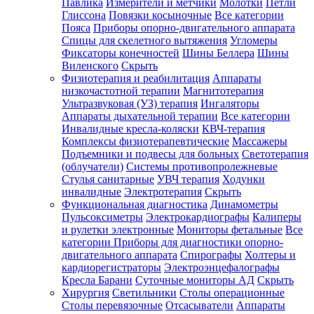
Павлика
Измерители и метчики
Молотки
Петли
Глиссона
Повязки косыночные
Все категории
Пояса
Приборы опорно-двигательного аппарата
Спицы для скелетного вытяжения
Угломеры
Фиксаторы конечностей
Шины Беллера
Шины
Виленского
Скрыть
Физиотерапия и реабилитация
Аппараты
низкочастотной терапии
Магнитотерапия
Ультразвуковая (УЗ) терапия
Ингаляторы
Аппараты дыхательной терапии
Все категории
Инвалидные кресла-коляски
КВЧ-терапия
Комплексы физиотерапевтические
Массажеры
Подъемники и подвесы для больных
Светотерапия
(облучатели)
Системы противопролежневые
Стулья санитарные
УВЧ терапия
Ходунки
инвалидные
Электротерапия
Скрыть
Функциональная диагностика
Динамометры
Пульсоксиметры
Электрокардиографы
Калиперы
и рулетки электронные
Мониторы фетальные
Все
категории
Приборы для диагностики опорно-
двигательного аппарата
Спирографы
Холтеры и
кардиорегистраторы
Электроэнцефалографы
Кресла Барани
Суточные мониторы АД
Скрыть
Хирургия
Светильники
Столы операционные
Столы перевязочные
Отсасыватели
Аппараты