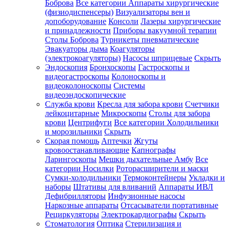
Боброва
Все категории
Аппараты хирургические
(физиодиспенсеры)
Визуализаторы вен и
допоборудование
Консоли
Лазеры хирургические
и принадлежности
Приборы вакуумной терапии
Столы Боброва
Турникеты пневматические
Эвакуаторы дыма
Коагуляторы
(электрокоагуляторы)
Насосы шприцевые
Скрыть
Эндоскопия
Бронхоскопы
Гастроскопы и
видеогастроскопы
Колоноскопы и
видеоколоноскопы
Системы
видеоэндоскопические
Служба крови
Кресла для забора крови
Счетчики
лейкоцитарные
Микроскопы
Столы для забора
крови
Центрифуги
Все категории
Холодильники
и морозильники
Скрыть
Скорая помощь
Аптечки
Жгуты
кровоостанавливающие
Капнографы
Ларингоскопы
Мешки дыхательные Амбу
Все
категории
Носилки
Роторасширители и маски
Сумки-холодильники
Термоконтейнеры
Укладки и
наборы
Штативы для вливаний
Аппараты ИВЛ
Дефибрилляторы
Инфузионные насосы
Наркозные аппараты
Отсасыватели портативные
Рециркуляторы
Электрокардиографы
Скрыть
Стоматология
Оптика
Стерилизация и