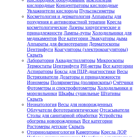
кислородные
Концентраторы кислородные
Увлажнители кислорода
Пульсоксиметры
Косметология и дерматология
Аппараты для
Зарегистрироваться
похудения и антивозрастной терапии
Кресла
косметологические
Лазеры хирургические и
принадлежности
Лампы-лупы
Холодильники для
медикаментов
Все категории
Эвакуаторы дыма
Аппараты для физиотерапии
Дерматоскопы
Зачем
Центрифуги
Коагуляторы (электрокоагуляторы)
регистрироваться?
Скрыть
Лаборатория
Аквадистилляторы
Микроскопы
Все
Термостаты
Центрифуги
PH-метры
Все категории
покупки
в
Аспираторы
Боксы для ПЦР-диагностики
Весы
одном
Встряхиватели
Дозаторы и принадлежности
месте
Иономеры
Поляриметры (полярископы)
Счётчики
Личный
Фотометры и спектрофотометры
Холодильники и
менеджер
морозильники
Шкафы сушильные
Штативы
Отслеживание
Скрыть
статуса
Неонатология
Весы для новорожденных
заказа
Облучатели фототерапевтические
Отсасыватели
Столы для санитарной обработки
Устройства
обогрева новорожденных
Все категории
Ростомеры детские
Скрыть
Оториноларингология
Камертоны
Кресла ЛОР