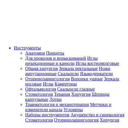
Инструменты
Анатомия
Пинцеты
Для проколов и впрыскиваний
Иглы
инъекционные и канюли
Иглы костномозговые
Общая хирургия
Зеркала ректальные
Ножи
ампутационные
Скальпели
Языкодержатели
Оториноларингология
Воронки ушные
Зеркала
носовые
Иглы
Камертоны
Офтальмология
Скальпели глазные
Стоматология
Терапия
Хирургия
Шприцы
карпульные
Лотки
Травматология и механотерапия
Метчики и
измерители канала
Угломеры
Наборы инструментов
Акушерство и гинекология
Стоматология
Оториноларингология
Хирургия