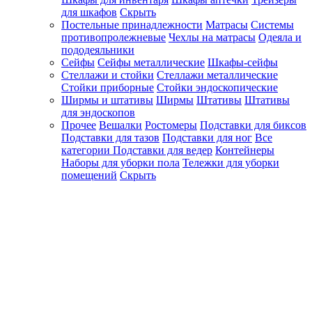
для шкафов
Скрыть
Постельные принадлежности
Матрасы
Системы
противопролежневые
Чехлы на матрасы
Одеяла и
пододеяльники
Сейфы
Сейфы металлические
Шкафы-сейфы
Стеллажи и стойки
Стеллажи металлические
Стойки приборные
Стойки эндоскопические
Ширмы и штативы
Ширмы
Штативы
Штативы
для эндоскопов
Прочее
Вешалки
Ростомеры
Подставки для биксов
Подставки для тазов
Подставки для ног
Все
категории
Подставки для ведер
Контейнеры
Наборы для уборки пола
Тележки для уборки
помещений
Скрыть