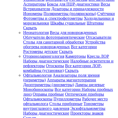
Аспираторы
Боксы для ПЦР-диагностики
Весы
Встряхиватели
Дозаторы и принадлежности
Иономеры
Поляриметры (полярископы)
Счётчики
Фотометры и спектрофотометры
Холодильники и
морозильники
Шкафы сушильные
Штативы
Скрыть
Неонатология
Весы для новорожденных
Облучатели фототерапевтические
Отсасыватели
Столы для санитарной обработки
Устройства
обогрева новорожденных
Все категории
Ростомеры детские
Скрыть
Оториноларингология
Камертоны
Кресла ЛОР
Наборы диагностические
Налобные осветители и
рефлекторы
Отоскопы
Все категории
ЛОР-
комбайны (установки)
Скрыть
Офтальмология
Анализаторы поля зрения
(периметры)
Аппараты магнитотерапии
Диоптриметры (линзметры)
Лампы щелевые
Монобиноскопы
Все категории
Наборы пробных
линз
Оправы пробные
Оптические приборы
Офтальмоскопы
Пупиллометры
Рабочее место
офтальмолога
Столы приборные
Тонометры
внутриглазного давления
Экзофтальмометры
Наборы диагностические
Проекторы знаков
Скрыть