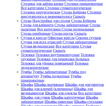
Столики для забора крови
Столики прикроватные
Все категории
Столики стоматологические
Столики хирургические
Столы Боброва
Столики
анестезиолога и реаниматолога
Скрыть
Столы
Надстройки для столов
Столы Боброва
Столы для кабинета
Столы лабораторные
Столы
палатные
Все категории
Столы пеленальные
Столы приборные
Столы-посты
Скрыть
Стулья и кресла
Офисные кресла
Секции стульев
Стулья для всех отраслей
Стулья лабораторные
Стулья медицинские
Все категории
Стулья
стоматологические
Скрыть
Тележки
Тележки внутрикорпусные
Тележки
грузовые
Тележки для перевозки больных
Тележки для уборки помещений
Тележки
эндоскопические
Тумбы
Тумбы лабораторные
Тумбы под
аппаратуру
Тумбы подкатные
Тумбы
прикроватные
Шкафы
Шкафы вытяжные
Шкафы для документов
Шкафы для ключей (ключницы)
Шкафы для
медикаментов
Шкафы для одежды
Все категории
Шкафы для сумок
Шкафы картотечные
Шкафы
лабораторные
Шкафы навесные
Шкафы-стеллажи
Шкафы для инвентаря
Шкафы аптечки
Трейзеры