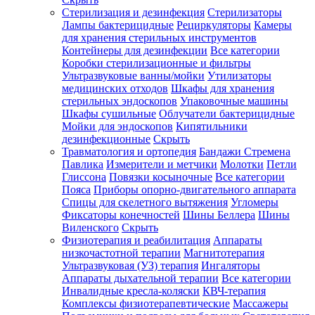
Стерилизация и дезинфекция
Стерилизаторы
Лампы бактерицидные
Рециркуляторы
Камеры
для хранения стерильных инструментов
Контейнеры для дезинфекции
Все категории
Коробки стерилизационные и фильтры
Ультразвуковые ванны/мойки
Утилизаторы
медицинских отходов
Шкафы для хранения
стерильных эндоскопов
Упаковочные машины
Шкафы сушильные
Облучатели бактерицидные
Мойки для эндоскопов
Кипятильники
дезинфекционные
Скрыть
Травматология и ортопедия
Бандажи Стремена
Павлика
Измерители и метчики
Молотки
Петли
Глиссона
Повязки косыночные
Все категории
Пояса
Приборы опорно-двигательного аппарата
Спицы для скелетного вытяжения
Угломеры
Фиксаторы конечностей
Шины Беллера
Шины
Виленского
Скрыть
Физиотерапия и реабилитация
Аппараты
низкочастотной терапии
Магнитотерапия
Ультразвуковая (УЗ) терапия
Ингаляторы
Аппараты дыхательной терапии
Все категории
Инвалидные кресла-коляски
КВЧ-терапия
Комплексы физиотерапевтические
Массажеры