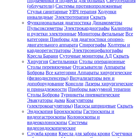
Подъемники и подвесы для больных
Светотерапия
(облучатели)
Системы противопролежневые
Стулья санитарные
УВЧ терапия
Ходунки
инвалидные
Электротерапия
Скрыть
Функциональная диагностика
Динамометры
Пульсоксиметры
Электрокардиографы
Калиперы
и рулетки электронные
Мониторы фетальные
Все
категории
Приборы для диагностики опорно-
двигательного аппарата
Спирографы
Холтеры и
кардиорегистраторы
Электроэнцефалографы
Кресла Барани
Суточные мониторы АД
Скрыть
Хирургия
Светильники
Столы операционные
Столы перевязочные
Отсасыватели
Аппараты
Боброва
Все категории
Аппараты хирургические
(физиодиспенсеры)
Визуализаторы вен и
допоборудование
Консоли
Лазеры хирургические
и принадлежности
Приборы вакуумной терапии
Столы Боброва
Турникеты пневматические
Эвакуаторы дыма
Коагуляторы
(электрокоагуляторы)
Насосы шприцевые
Скрыть
Эндоскопия
Бронхоскопы
Гастроскопы и
видеогастроскопы
Колоноскопы и
видеоколоноскопы
Системы
видеоэндоскопические
Служба крови
Кресла для забора крови
Счетчики