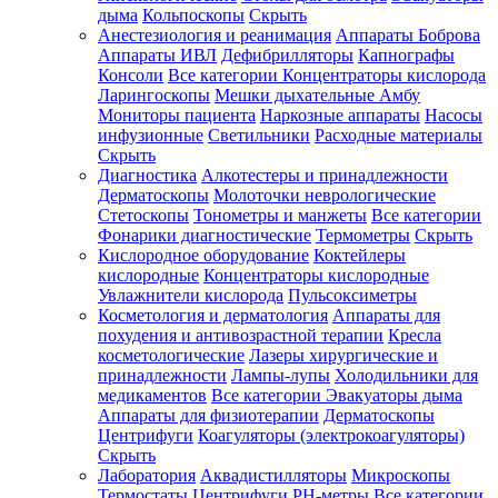
дыма
Кольпоскопы
Скрыть
Анестезиология и реанимация
Аппараты Боброва
Аппараты ИВЛ
Дефибрилляторы
Капнографы
Консоли
Все категории
Концентраторы кислорода
Ларингоскопы
Мешки дыхательные Амбу
Мониторы пациента
Наркозные аппараты
Насосы
инфузионные
Светильники
Расходные материалы
Скрыть
Диагностика
Алкотестеры и принадлежности
Дерматоскопы
Молоточки неврологические
Стетоскопы
Тонометры и манжеты
Все категории
Фонарики диагностические
Термометры
Скрыть
Кислородное оборудование
Коктейлеры
кислородные
Концентраторы кислородные
Увлажнители кислорода
Пульсоксиметры
Косметология и дерматология
Аппараты для
похудения и антивозрастной терапии
Кресла
косметологические
Лазеры хирургические и
принадлежности
Лампы-лупы
Холодильники для
медикаментов
Все категории
Эвакуаторы дыма
Аппараты для физиотерапии
Дерматоскопы
Центрифуги
Коагуляторы (электрокоагуляторы)
Скрыть
Лаборатория
Аквадистилляторы
Микроскопы
Термостаты
Центрифуги
PH-метры
Все категории