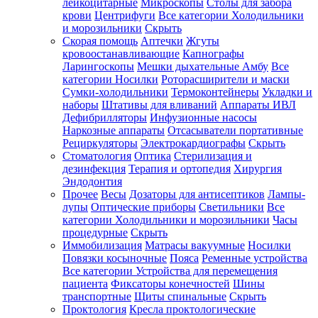
лейкоцитарные
Микроскопы
Столы для забора
крови
Центрифуги
Все категории
Холодильники
и морозильники
Скрыть
Скорая помощь
Аптечки
Жгуты
кровоостанавливающие
Капнографы
Ларингоскопы
Мешки дыхательные Амбу
Все
категории
Носилки
Роторасширители и маски
Сумки-холодильники
Термоконтейнеры
Укладки и
наборы
Штативы для вливаний
Аппараты ИВЛ
Дефибрилляторы
Инфузионные насосы
Наркозные аппараты
Отсасыватели портативные
Рециркуляторы
Электрокардиографы
Скрыть
Стоматология
Оптика
Стерилизация и
дезинфекция
Терапия и ортопедия
Хирургия
Эндодонтия
Прочее
Весы
Дозаторы для антисептиков
Лампы-
лупы
Оптические приборы
Светильники
Все
категории
Холодильники и морозильники
Часы
процедурные
Скрыть
Иммобилизация
Матрасы вакуумные
Носилки
Повязки косыночные
Пояса
Ременные устройства
Все категории
Устройства для перемещения
пациента
Фиксаторы конечностей
Шины
транспортные
Щиты спинальные
Скрыть
Проктология
Кресла проктологические