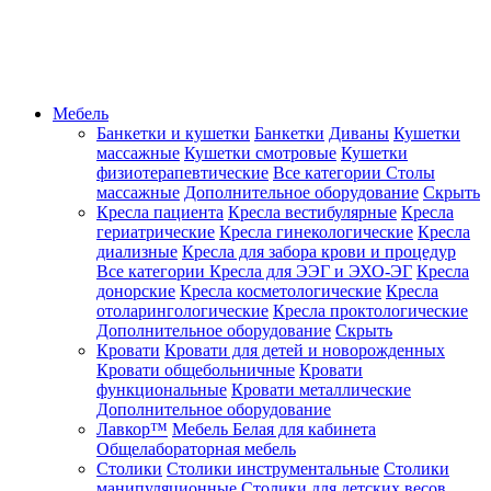
Мебель
Банкетки и кушетки
Банкетки
Диваны
Кушетки
массажные
Кушетки смотровые
Кушетки
физиотерапевтические
Все категории
Столы
массажные
Дополнительное оборудование
Скрыть
Кресла пациента
Кресла вестибулярные
Кресла
гериатрические
Кресла гинекологические
Кресла
диализные
Кресла для забора крови и процедур
Все категории
Кресла для ЭЭГ и ЭХО-ЭГ
Кресла
донорские
Кресла косметологические
Кресла
отоларингологические
Кресла проктологические
Дополнительное оборудование
Скрыть
Кровати
Кровати для детей и новорожденных
Кровати общебольничные
Кровати
функциональные
Кровати металлические
Дополнительное оборудование
Лавкор™
Мебель Белая для кабинета
Общелабораторная мебель
Столики
Столики инструментальные
Столики
манипуляционные
Столики для детских весов