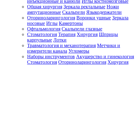
инъекционные и канюли
Иглы костномозговые
Общая хирургия
Зеркала ректальные
Ножи
ампутационные
Скальпели
Языкодержатели
Оториноларингология
Воронки ушные
Зеркала
носовые
Иглы
Камертоны
Офтальмология
Скальпели глазные
Стоматология
Терапия
Хирургия
Шприцы
карпульные
Лотки
Травматология и механотерапия
Метчики и
измерители канала
Угломеры
Наборы инструментов
Акушерство и гинекология
Стоматология
Оториноларингология
Хирургия