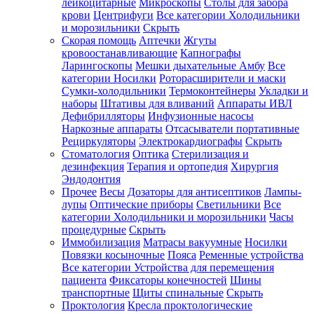
лейкоцитарные
Микроскопы
Столы для забора
крови
Центрифуги
Все категории
Холодильники
и морозильники
Скрыть
Скорая помощь
Аптечки
Жгуты
кровоостанавливающие
Капнографы
Ларингоскопы
Мешки дыхательные Амбу
Все
категории
Носилки
Роторасширители и маски
Сумки-холодильники
Термоконтейнеры
Укладки и
наборы
Штативы для вливаний
Аппараты ИВЛ
Дефибрилляторы
Инфузионные насосы
Наркозные аппараты
Отсасыватели портативные
Рециркуляторы
Электрокардиографы
Скрыть
Стоматология
Оптика
Стерилизация и
дезинфекция
Терапия и ортопедия
Хирургия
Эндодонтия
Прочее
Весы
Дозаторы для антисептиков
Лампы-
лупы
Оптические приборы
Светильники
Все
категории
Холодильники и морозильники
Часы
процедурные
Скрыть
Иммобилизация
Матрасы вакуумные
Носилки
Повязки косыночные
Пояса
Ременные устройства
Все категории
Устройства для перемещения
пациента
Фиксаторы конечностей
Шины
транспортные
Щиты спинальные
Скрыть
Проктология
Кресла проктологические