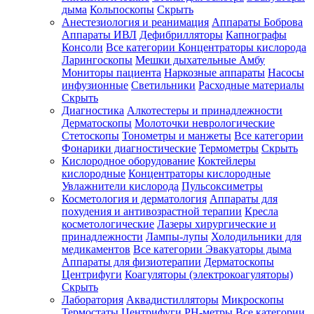
дыма
Кольпоскопы
Скрыть
Анестезиология и реанимация
Аппараты Боброва
Аппараты ИВЛ
Дефибрилляторы
Капнографы
Консоли
Все категории
Концентраторы кислорода
Ларингоскопы
Мешки дыхательные Амбу
Мониторы пациента
Наркозные аппараты
Насосы
инфузионные
Светильники
Расходные материалы
Скрыть
Диагностика
Алкотестеры и принадлежности
Дерматоскопы
Молоточки неврологические
Стетоскопы
Тонометры и манжеты
Все категории
Фонарики диагностические
Термометры
Скрыть
Кислородное оборудование
Коктейлеры
кислородные
Концентраторы кислородные
Увлажнители кислорода
Пульсоксиметры
Косметология и дерматология
Аппараты для
похудения и антивозрастной терапии
Кресла
косметологические
Лазеры хирургические и
принадлежности
Лампы-лупы
Холодильники для
медикаментов
Все категории
Эвакуаторы дыма
Аппараты для физиотерапии
Дерматоскопы
Центрифуги
Коагуляторы (электрокоагуляторы)
Скрыть
Лаборатория
Аквадистилляторы
Микроскопы
Термостаты
Центрифуги
PH-метры
Все категории