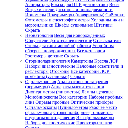
Аспираторы
Боксы для ПЦР-диагностики
Весы
Встряхиватели
Дозаторы и принадлежности
Иономеры
Поляриметры (полярископы)
Счётчики
Фотометры и спектрофотометры
Холодильники и
морозильники
Шкафы сушильные
Штативы
Скрыть
Неонатология
Весы для новорожденных
Облучатели фототерапевтические
Отсасыватели
Столы для санитарной обработки
Устройства
обогрева новорожденных
Все категории
Ростомеры детские
Скрыть
Оториноларингология
Камертоны
Кресла ЛОР
Наборы диагностические
Налобные осветители и
рефлекторы
Отоскопы
Все категории
ЛОР-
комбайны (установки)
Скрыть
Офтальмология
Анализаторы поля зрения
(периметры)
Аппараты магнитотерапии
Диоптриметры (линзметры)
Лампы щелевые
Монобиноскопы
Все категории
Наборы пробных
линз
Оправы пробные
Оптические приборы
Офтальмоскопы
Пупиллометры
Рабочее место
офтальмолога
Столы приборные
Тонометры
внутриглазного давления
Экзофтальмометры
Наборы диагностические
Проекторы знаков
Скрыть