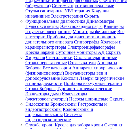
Подъемники и подвесы для больных
Светотерапия
(облучатели)
Системы противопролежневые
Стулья санитарные
УВЧ терапия
Ходунки
инвалидные
Электротерапия
Скрыть
Функциональная диагностика
Динамометры
Пульсоксиметры
Электрокардиографы
Калиперы
и рулетки электронные
Мониторы фетальные
Все
категории
Приборы для диагностики опорно-
двигательного аппарата
Спирографы
Холтеры и
кардиорегистраторы
Электроэнцефалографы
Кресла Барани
Суточные мониторы АД
Скрыть
Хирургия
Светильники
Столы операционные
Столы перевязочные
Отсасыватели
Аппараты
Боброва
Все категории
Аппараты хирургические
(физиодиспенсеры)
Визуализаторы вен и
допоборудование
Консоли
Лазеры хирургические
и принадлежности
Приборы вакуумной терапии
Столы Боброва
Турникеты пневматические
Эвакуаторы дыма
Коагуляторы
(электрокоагуляторы)
Насосы шприцевые
Скрыть
Эндоскопия
Бронхоскопы
Гастроскопы и
видеогастроскопы
Колоноскопы и
видеоколоноскопы
Системы
видеоэндоскопические
Служба крови
Кресла для забора крови
Счетчики