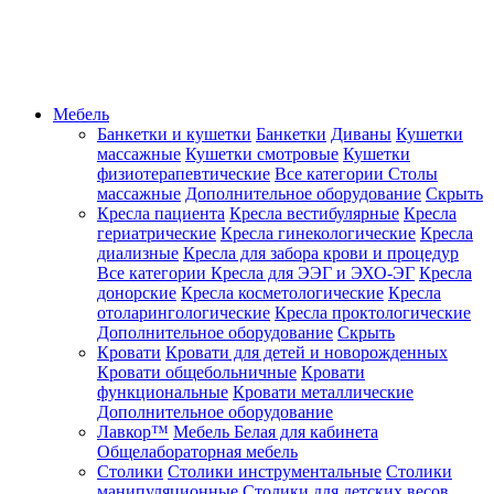
Мебель
Банкетки и кушетки
Банкетки
Диваны
Кушетки
массажные
Кушетки смотровые
Кушетки
физиотерапевтические
Все категории
Столы
массажные
Дополнительное оборудование
Скрыть
Кресла пациента
Кресла вестибулярные
Кресла
гериатрические
Кресла гинекологические
Кресла
диализные
Кресла для забора крови и процедур
Все категории
Кресла для ЭЭГ и ЭХО-ЭГ
Кресла
донорские
Кресла косметологические
Кресла
отоларингологические
Кресла проктологические
Дополнительное оборудование
Скрыть
Кровати
Кровати для детей и новорожденных
Кровати общебольничные
Кровати
функциональные
Кровати металлические
Дополнительное оборудование
Лавкор™
Мебель Белая для кабинета
Общелабораторная мебель
Столики
Столики инструментальные
Столики
манипуляционные
Столики для детских весов