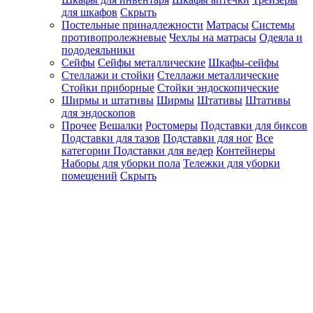
для шкафов
Скрыть
Постельные принадлежности
Матрасы
Системы
противопролежневые
Чехлы на матрасы
Одеяла и
пододеяльники
Сейфы
Сейфы металлические
Шкафы-сейфы
Стеллажи и стойки
Стеллажи металлические
Стойки приборные
Стойки эндоскопические
Ширмы и штативы
Ширмы
Штативы
Штативы
для эндоскопов
Прочее
Вешалки
Ростомеры
Подставки для биксов
Подставки для тазов
Подставки для ног
Все
категории
Подставки для ведер
Контейнеры
Наборы для уборки пола
Тележки для уборки
помещений
Скрыть