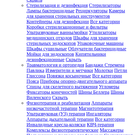
Стерилизация и дезинфекция
Стерилизаторы
Лампы бактерицидные
Рециркуляторы
Камеры
для хранения стерильных инструментов
Контейнеры для дезинфекции
Все категории
Коробки стерилизационные и фильтры
Ультразвуковые ванны/мойки
Утилизаторы
медицинских отходов
Шкафы для хранения
стерильных эндоскопов
Упаковочные машины
Шкафы сушильные
Облучатели бактерицидные
Мойки для эндоскопов
Кипятильники
дезинфекционные
Скрыть
Травматология и ортопедия
Бандажи Стремена
Павлика
Измерители и метчики
Молотки
Петли
Глиссона
Повязки косыночные
Все категории
Пояса
Приборы опорно-двигательного аппарата
Спицы для скелетного вытяжения
Угломеры
Фиксаторы конечностей
Шины Беллера
Шины
Виленского
Скрыть
Физиотерапия и реабилитация
Аппараты
низкочастотной терапии
Магнитотерапия
Ультразвуковая (УЗ) терапия
Ингаляторы
Аппараты дыхательной терапии
Все категории
Инвалидные кресла-коляски
КВЧ-терапия
Комплексы физиотерапевтические
Массажеры