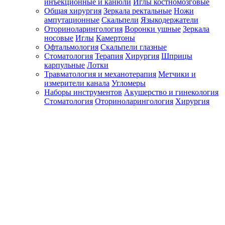
инъекционные и канюли
Иглы костномозговые
Общая хирургия
Зеркала ректальные
Ножи
ампутационные
Скальпели
Языкодержатели
Оториноларингология
Воронки ушные
Зеркала
носовые
Иглы
Камертоны
Офтальмология
Скальпели глазные
Стоматология
Терапия
Хирургия
Шприцы
карпульные
Лотки
Травматология и механотерапия
Метчики и
измерители канала
Угломеры
Наборы инструментов
Акушерство и гинекология
Стоматология
Оториноларингология
Хирургия