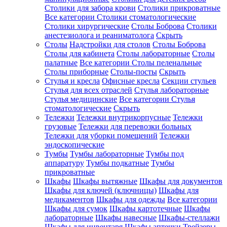
Столики для забора крови
Столики прикроватные
Все категории
Столики стоматологические
Столики хирургические
Столы Боброва
Столики
анестезиолога и реаниматолога
Скрыть
Столы
Надстройки для столов
Столы Боброва
Столы для кабинета
Столы лабораторные
Столы
палатные
Все категории
Столы пеленальные
Столы приборные
Столы-посты
Скрыть
Стулья и кресла
Офисные кресла
Секции стульев
Стулья для всех отраслей
Стулья лабораторные
Стулья медицинские
Все категории
Стулья
стоматологические
Скрыть
Тележки
Тележки внутрикорпусные
Тележки
грузовые
Тележки для перевозки больных
Тележки для уборки помещений
Тележки
эндоскопические
Тумбы
Тумбы лабораторные
Тумбы под
аппаратуру
Тумбы подкатные
Тумбы
прикроватные
Шкафы
Шкафы вытяжные
Шкафы для документов
Шкафы для ключей (ключницы)
Шкафы для
медикаментов
Шкафы для одежды
Все категории
Шкафы для сумок
Шкафы картотечные
Шкафы
лабораторные
Шкафы навесные
Шкафы-стеллажи
Шкафы для инвентаря
Шкафы аптечки
Трейзеры