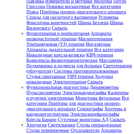
Павлика
Измерители и метчики
Молотки
Петли
Глиссона
Повязки косыночные
Все категории
Пояса
Приборы опорно-двигательного аппарата
Спицы для скелетного вытяжения
Угломеры
Фиксаторы конечностей
Шины Беллера
Шины
Виленского
Скрыть
Физиотерапия и реабилитация
Аппараты
низкочастотной терапии
Магнитотерапия
Ультразвуковая (УЗ) терапия
Ингаляторы
Аппараты дыхательной терапии
Все категории
Инвалидные кресла-коляски
КВЧ-терапия
Комплексы физиотерапевтические
Массажеры
Подъемники и подвесы для больных
Светотерапия
(облучатели)
Системы противопролежневые
Стулья санитарные
УВЧ терапия
Ходунки
инвалидные
Электротерапия
Скрыть
Функциональная диагностика
Динамометры
Пульсоксиметры
Электрокардиографы
Калиперы
и рулетки электронные
Мониторы фетальные
Все
категории
Приборы для диагностики опорно-
двигательного аппарата
Спирографы
Холтеры и
кардиорегистраторы
Электроэнцефалографы
Кресла Барани
Суточные мониторы АД
Скрыть
Хирургия
Светильники
Столы операционные
Столы перевязочные
Отсасыватели
Аппараты