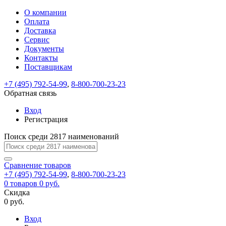
О компании
Восстановление
Обратная
Вход
Регистрация
Оплата
пароля
связь
На
Доставка
вашу
Сервис
почту
Только
Только
Документы
test@example.com
для
для
Ваше
Введите
Заполните
отправлена
ИП
ИП
Контакты
новый
Пароль
На
сообщение
форму.
ссылка.
и
и
пароль
Поставщикам
успешно
вашу
успешно
юр.
юр.
Перейдите
отправлено.
лиц
лиц
восстановлен
почту
Мы
+7 (495) 792-54-99
,
8-800-700-23-23
по
test@test.ru
ней
отправим
Обратная связь
для
отправлена
вам
завершения
ссылка.
Вход
регистрации.
ссылку
Регистрация
Войти
на
указанный
Перейдите
Сообщение
Поиск среди 2817 наименований
Ок
электронный
по
адрес,
ней
перейдя
Сравнение
для
товаров
по
+7 (495) 792-54-99
,
8-800-700-23-23
смены
Запомнить
Забыли
0
товаров
которой
0 руб.
пароля.
меня
пароль?
Сменить
Скидка
вы
0 руб.
сможете
пароль
Я принимаю условия
Войти
задать
пользовательского
Вход
новый
соглашения
и