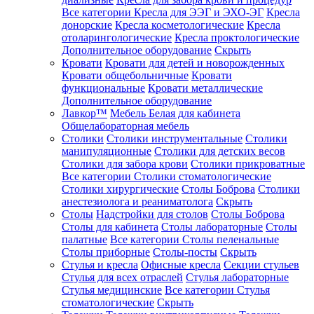
Все категории
Кресла для ЭЭГ и ЭХО-ЭГ
Кресла
донорские
Кресла косметологические
Кресла
отоларингологические
Кресла проктологические
Дополнительное оборудование
Скрыть
Кровати
Кровати для детей и новорожденных
Кровати общебольничные
Кровати
функциональные
Кровати металлические
Дополнительное оборудование
Лавкор™
Мебель Белая для кабинета
Общелабораторная мебель
Столики
Столики инструментальные
Столики
манипуляционные
Столики для детских весов
Столики для забора крови
Столики прикроватные
Все категории
Столики стоматологические
Столики хирургические
Столы Боброва
Столики
анестезиолога и реаниматолога
Скрыть
Столы
Надстройки для столов
Столы Боброва
Столы для кабинета
Столы лабораторные
Столы
палатные
Все категории
Столы пеленальные
Столы приборные
Столы-посты
Скрыть
Стулья и кресла
Офисные кресла
Секции стульев
Стулья для всех отраслей
Стулья лабораторные
Стулья медицинские
Все категории
Стулья
стоматологические
Скрыть