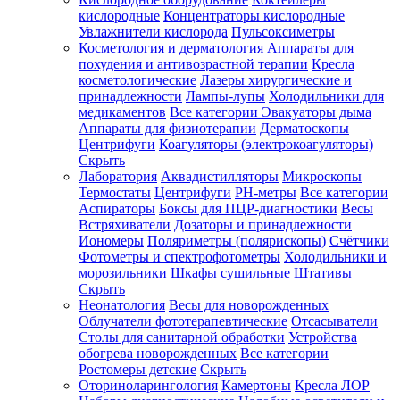
кислородные
Концентраторы кислородные
Увлажнители кислорода
Пульсоксиметры
Косметология и дерматология
Аппараты для
Зарегистрироваться
похудения и антивозрастной терапии
Кресла
косметологические
Лазеры хирургические и
принадлежности
Лампы-лупы
Холодильники для
медикаментов
Все категории
Эвакуаторы дыма
Аппараты для физиотерапии
Дерматоскопы
Зачем
Центрифуги
Коагуляторы (электрокоагуляторы)
регистрироваться?
Скрыть
Лаборатория
Аквадистилляторы
Микроскопы
Все
Термостаты
Центрифуги
PH-метры
Все категории
покупки
в
Аспираторы
Боксы для ПЦР-диагностики
Весы
одном
Встряхиватели
Дозаторы и принадлежности
месте
Иономеры
Поляриметры (полярископы)
Счётчики
Личный
Фотометры и спектрофотометры
Холодильники и
менеджер
морозильники
Шкафы сушильные
Штативы
Отслеживание
Скрыть
статуса
Неонатология
Весы для новорожденных
заказа
Облучатели фототерапевтические
Отсасыватели
Столы для санитарной обработки
Устройства
обогрева новорожденных
Все категории
Ростомеры детские
Скрыть
Оториноларингология
Камертоны
Кресла ЛОР