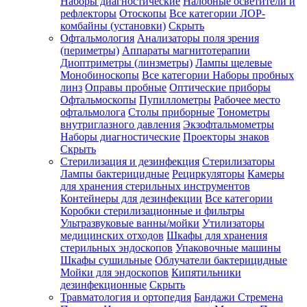
Наборы диагностические
Налобные осветители и
рефлекторы
Отоскопы
Все категории
ЛОР-
комбайны (установки)
Скрыть
Офтальмология
Анализаторы поля зрения
(периметры)
Аппараты магнитотерапии
Диоптриметры (линзметры)
Лампы щелевые
Монобиноскопы
Все категории
Наборы пробных
линз
Оправы пробные
Оптические приборы
Офтальмоскопы
Пупиллометры
Рабочее место
офтальмолога
Столы приборные
Тонометры
внутриглазного давления
Экзофтальмометры
Наборы диагностические
Проекторы знаков
Скрыть
Стерилизация и дезинфекция
Стерилизаторы
Лампы бактерицидные
Рециркуляторы
Камеры
для хранения стерильных инструментов
Контейнеры для дезинфекции
Все категории
Коробки стерилизационные и фильтры
Ультразвуковые ванны/мойки
Утилизаторы
медицинских отходов
Шкафы для хранения
стерильных эндоскопов
Упаковочные машины
Шкафы сушильные
Облучатели бактерицидные
Мойки для эндоскопов
Кипятильники
дезинфекционные
Скрыть
Травматология и ортопедия
Бандажи Стремена