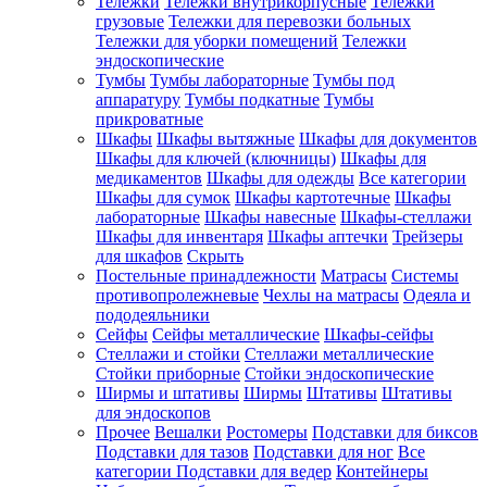
Тележки
Тележки внутрикорпусные
Тележки
грузовые
Тележки для перевозки больных
Тележки для уборки помещений
Тележки
эндоскопические
Тумбы
Тумбы лабораторные
Тумбы под
аппаратуру
Тумбы подкатные
Тумбы
прикроватные
Шкафы
Шкафы вытяжные
Шкафы для документов
Шкафы для ключей (ключницы)
Шкафы для
медикаментов
Шкафы для одежды
Все категории
Шкафы для сумок
Шкафы картотечные
Шкафы
лабораторные
Шкафы навесные
Шкафы-стеллажи
Шкафы для инвентаря
Шкафы аптечки
Трейзеры
для шкафов
Скрыть
Постельные принадлежности
Матрасы
Системы
противопролежневые
Чехлы на матрасы
Одеяла и
пододеяльники
Сейфы
Сейфы металлические
Шкафы-сейфы
Стеллажи и стойки
Стеллажи металлические
Стойки приборные
Стойки эндоскопические
Ширмы и штативы
Ширмы
Штативы
Штативы
для эндоскопов
Прочее
Вешалки
Ростомеры
Подставки для биксов
Подставки для тазов
Подставки для ног
Все
категории
Подставки для ведер
Контейнеры