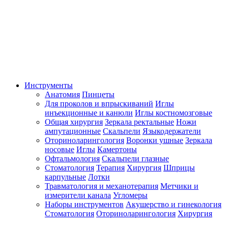
Инструменты
Анатомия
Пинцеты
Для проколов и впрыскиваний
Иглы
инъекционные и канюли
Иглы костномозговые
Общая хирургия
Зеркала ректальные
Ножи
ампутационные
Скальпели
Языкодержатели
Оториноларингология
Воронки ушные
Зеркала
носовые
Иглы
Камертоны
Офтальмология
Скальпели глазные
Стоматология
Терапия
Хирургия
Шприцы
карпульные
Лотки
Травматология и механотерапия
Метчики и
измерители канала
Угломеры
Наборы инструментов
Акушерство и гинекология
Стоматология
Оториноларингология
Хирургия