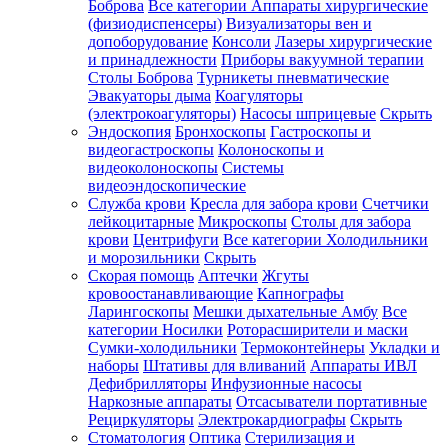
Боброва
Все категории
Аппараты хирургические
(физиодиспенсеры)
Визуализаторы вен и
допоборудование
Консоли
Лазеры хирургические
и принадлежности
Приборы вакуумной терапии
Столы Боброва
Турникеты пневматические
Эвакуаторы дыма
Коагуляторы
(электрокоагуляторы)
Насосы шприцевые
Скрыть
Эндоскопия
Бронхоскопы
Гастроскопы и
видеогастроскопы
Колоноскопы и
видеоколоноскопы
Системы
видеоэндоскопические
Служба крови
Кресла для забора крови
Счетчики
лейкоцитарные
Микроскопы
Столы для забора
крови
Центрифуги
Все категории
Холодильники
и морозильники
Скрыть
Скорая помощь
Аптечки
Жгуты
кровоостанавливающие
Капнографы
Ларингоскопы
Мешки дыхательные Амбу
Все
категории
Носилки
Роторасширители и маски
Сумки-холодильники
Термоконтейнеры
Укладки и
наборы
Штативы для вливаний
Аппараты ИВЛ
Дефибрилляторы
Инфузионные насосы
Наркозные аппараты
Отсасыватели портативные
Рециркуляторы
Электрокардиографы
Скрыть
Стоматология
Оптика
Стерилизация и