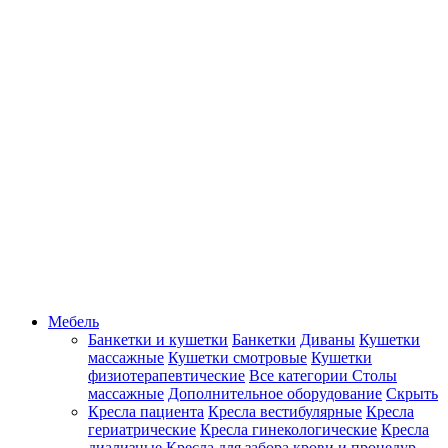
Мебель
Банкетки и кушетки
Банкетки
Диваны
Кушетки
массажные
Кушетки смотровые
Кушетки
физиотерапевтические
Все категории
Столы
массажные
Дополнительное оборудование
Скрыть
Кресла пациента
Кресла вестибулярные
Кресла
гериатрические
Кресла гинекологические
Кресла
диализные
Кресла для забора крови и процедур