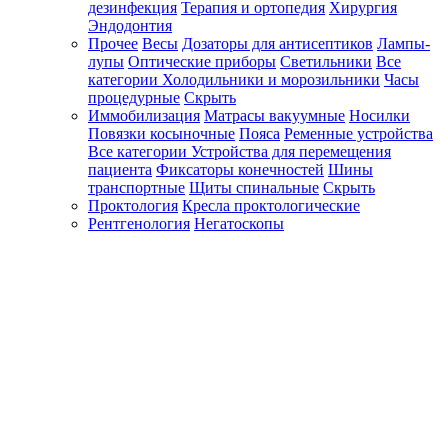
дезинфекция
Терапия и ортопедия
Хирургия
Эндодонтия
Прочее
Весы
Дозаторы для антисептиков
Лампы-
лупы
Оптические приборы
Светильники
Все
категории
Холодильники и морозильники
Часы
процедурные
Скрыть
Иммобилизация
Матрасы вакуумные
Носилки
Повязки косыночные
Пояса
Ременные устройства
Все категории
Устройства для перемещения
пациента
Фиксаторы конечностей
Шины
транспортные
Щиты спинальные
Скрыть
Проктология
Кресла проктологические
Рентгенология
Негатоскопы