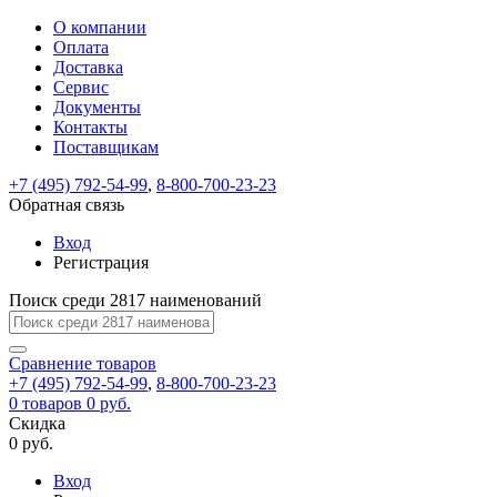
О компании
Восстановление
Обратная
Вход
Регистрация
Оплата
пароля
связь
На
Доставка
вашу
Сервис
почту
Только
Только
Документы
test@example.com
для
для
Ваше
Введите
Заполните
отправлена
ИП
ИП
Контакты
новый
Пароль
На
сообщение
форму.
ссылка.
и
и
пароль
Поставщикам
успешно
вашу
успешно
юр.
юр.
Перейдите
отправлено.
лиц
лиц
восстановлен
почту
Мы
+7 (495) 792-54-99
,
8-800-700-23-23
по
test@test.ru
ней
отправим
Обратная связь
для
отправлена
вам
завершения
ссылка.
Вход
регистрации.
ссылку
Регистрация
Войти
на
указанный
Перейдите
Сообщение
Поиск среди 2817 наименований
Ок
электронный
по
адрес,
ней
перейдя
Сравнение
для
товаров
по
+7 (495) 792-54-99
,
8-800-700-23-23
смены
Запомнить
Забыли
0
товаров
которой
0 руб.
пароля.
меня
пароль?
Сменить
Скидка
вы
0 руб.
сможете
пароль
Я принимаю условия
Войти
задать
пользовательского
Вход
новый
соглашения
и