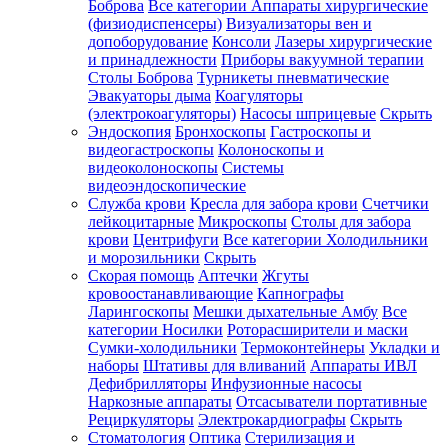
Боброва
Все категории
Аппараты хирургические
(физиодиспенсеры)
Визуализаторы вен и
допоборудование
Консоли
Лазеры хирургические
и принадлежности
Приборы вакуумной терапии
Столы Боброва
Турникеты пневматические
Эвакуаторы дыма
Коагуляторы
(электрокоагуляторы)
Насосы шприцевые
Скрыть
Эндоскопия
Бронхоскопы
Гастроскопы и
видеогастроскопы
Колоноскопы и
видеоколоноскопы
Системы
видеоэндоскопические
Служба крови
Кресла для забора крови
Счетчики
лейкоцитарные
Микроскопы
Столы для забора
крови
Центрифуги
Все категории
Холодильники
и морозильники
Скрыть
Скорая помощь
Аптечки
Жгуты
кровоостанавливающие
Капнографы
Ларингоскопы
Мешки дыхательные Амбу
Все
категории
Носилки
Роторасширители и маски
Сумки-холодильники
Термоконтейнеры
Укладки и
наборы
Штативы для вливаний
Аппараты ИВЛ
Дефибрилляторы
Инфузионные насосы
Наркозные аппараты
Отсасыватели портативные
Рециркуляторы
Электрокардиографы
Скрыть
Стоматология
Оптика
Стерилизация и