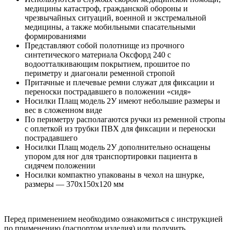
медицины катастроф, гражданской обороны и
чрезвычайных ситуаций, военной и экстремальной
медицины, а также мобильными спасательными
формированиями
Представляют собой полотнище из прочного
синтетического материала Оксфорд 240 с
водоотталкивающим покрытием, прошитое по
периметру и диагонали ременной стропой
Притачные и плечевые ремни служат для фиксации и
переноски пострадавшего в положении «сидя»
Носилки Плащ модель 2У имеют небольшие размеры и
вес в сложенном виде
По периметру располагаются ручки из ременной стропы
с оплеткой из трубки ПВХ для фиксации и переноски
пострадавшего
Носилки Плащ модель 2У дополнительно оснащены
упором для ног для транспортировки пациента в
сидячем положении
Носилки компактно упакованы в чехол на шнурке,
размеры — 370х150х120 мм
Перед применением необходимо ознакомиться с инструкцией
по применению (паспортом изделия) или получить