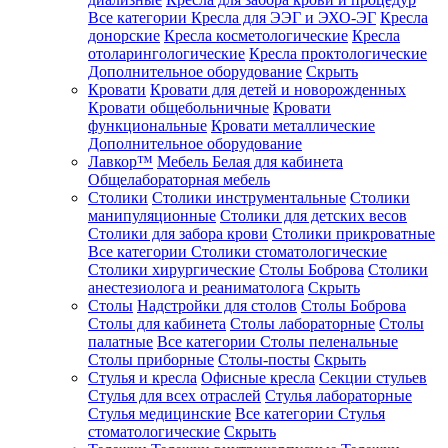
Все категории
Кресла для ЭЭГ и ЭХО-ЭГ
Кресла
донорские
Кресла косметологические
Кресла
отоларингологические
Кресла проктологические
Дополнительное оборудование
Скрыть
Кровати
Кровати для детей и новорожденных
Кровати общебольничные
Кровати
функциональные
Кровати металлические
Дополнительное оборудование
Лавкор™
Мебель Белая для кабинета
Общелабораторная мебель
Столики
Столики инструментальные
Столики
манипуляционные
Столики для детских весов
Столики для забора крови
Столики прикроватные
Все категории
Столики стоматологические
Столики хирургические
Столы Боброва
Столики
анестезиолога и реаниматолога
Скрыть
Столы
Надстройки для столов
Столы Боброва
Столы для кабинета
Столы лабораторные
Столы
палатные
Все категории
Столы пеленальные
Столы приборные
Столы-посты
Скрыть
Стулья и кресла
Офисные кресла
Секции стульев
Стулья для всех отраслей
Стулья лабораторные
Стулья медицинские
Все категории
Стулья
стоматологические
Скрыть