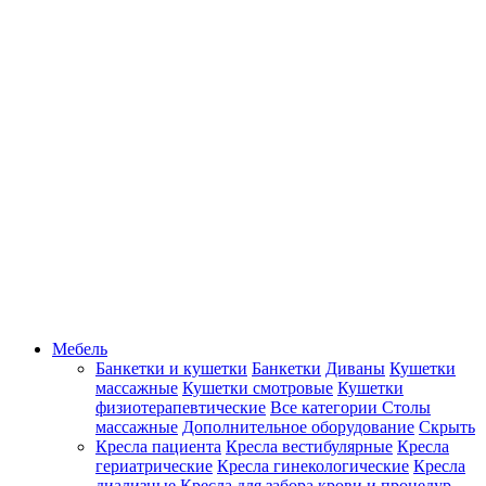
Мебель
Банкетки и кушетки
Банкетки
Диваны
Кушетки
массажные
Кушетки смотровые
Кушетки
физиотерапевтические
Все категории
Столы
массажные
Дополнительное оборудование
Скрыть
Кресла пациента
Кресла вестибулярные
Кресла
гериатрические
Кресла гинекологические
Кресла
диализные
Кресла для забора крови и процедур