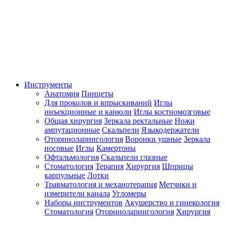
Инструменты
Анатомия
Пинцеты
Для проколов и впрыскиваний
Иглы
инъекционные и канюли
Иглы костномозговые
Общая хирургия
Зеркала ректальные
Ножи
ампутационные
Скальпели
Языкодержатели
Оториноларингология
Воронки ушные
Зеркала
носовые
Иглы
Камертоны
Офтальмология
Скальпели глазные
Стоматология
Терапия
Хирургия
Шприцы
карпульные
Лотки
Травматология и механотерапия
Метчики и
измерители канала
Угломеры
Наборы инструментов
Акушерство и гинекология
Стоматология
Оториноларингология
Хирургия