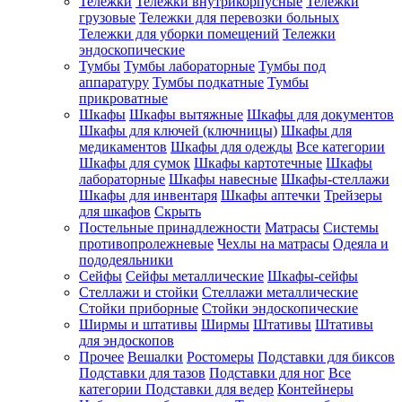
Тележки
Тележки внутрикорпусные
Тележки
грузовые
Тележки для перевозки больных
Тележки для уборки помещений
Тележки
эндоскопические
Тумбы
Тумбы лабораторные
Тумбы под
аппаратуру
Тумбы подкатные
Тумбы
прикроватные
Шкафы
Шкафы вытяжные
Шкафы для документов
Шкафы для ключей (ключницы)
Шкафы для
медикаментов
Шкафы для одежды
Все категории
Шкафы для сумок
Шкафы картотечные
Шкафы
лабораторные
Шкафы навесные
Шкафы-стеллажи
Шкафы для инвентаря
Шкафы аптечки
Трейзеры
для шкафов
Скрыть
Постельные принадлежности
Матрасы
Системы
противопролежневые
Чехлы на матрасы
Одеяла и
пододеяльники
Сейфы
Сейфы металлические
Шкафы-сейфы
Стеллажи и стойки
Стеллажи металлические
Стойки приборные
Стойки эндоскопические
Ширмы и штативы
Ширмы
Штативы
Штативы
для эндоскопов
Прочее
Вешалки
Ростомеры
Подставки для биксов
Подставки для тазов
Подставки для ног
Все
категории
Подставки для ведер
Контейнеры