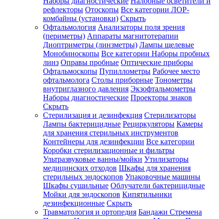
Наборы диагностические
Налобные осветители и
рефлекторы
Отоскопы
Все категории
ЛОР-
комбайны (установки)
Скрыть
Офтальмология
Анализаторы поля зрения
(периметры)
Аппараты магнитотерапии
Диоптриметры (линзметры)
Лампы щелевые
Монобиноскопы
Все категории
Наборы пробных
линз
Оправы пробные
Оптические приборы
Офтальмоскопы
Пупиллометры
Рабочее место
офтальмолога
Столы приборные
Тонометры
внутриглазного давления
Экзофтальмометры
Наборы диагностические
Проекторы знаков
Скрыть
Стерилизация и дезинфекция
Стерилизаторы
Лампы бактерицидные
Рециркуляторы
Камеры
для хранения стерильных инструментов
Контейнеры для дезинфекции
Все категории
Коробки стерилизационные и фильтры
Ультразвуковые ванны/мойки
Утилизаторы
медицинских отходов
Шкафы для хранения
стерильных эндоскопов
Упаковочные машины
Шкафы сушильные
Облучатели бактерицидные
Мойки для эндоскопов
Кипятильники
дезинфекционные
Скрыть
Травматология и ортопедия
Бандажи Стремена