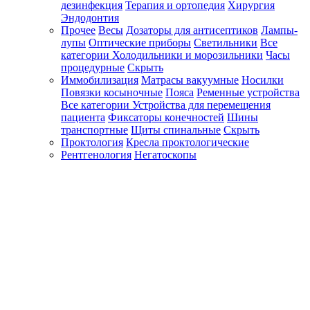
дезинфекция
Терапия и ортопедия
Хирургия
Эндодонтия
Прочее
Весы
Дозаторы для антисептиков
Лампы-
лупы
Оптические приборы
Светильники
Все
категории
Холодильники и морозильники
Часы
процедурные
Скрыть
Иммобилизация
Матрасы вакуумные
Носилки
Повязки косыночные
Пояса
Ременные устройства
Все категории
Устройства для перемещения
пациента
Фиксаторы конечностей
Шины
транспортные
Щиты спинальные
Скрыть
Проктология
Кресла проктологические
Рентгенология
Негатоскопы