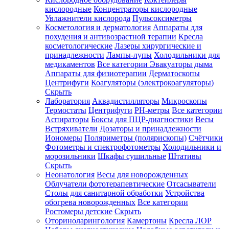
кислородные
Концентраторы кислородные
Увлажнители кислорода
Пульсоксиметры
Косметология и дерматология
Аппараты для
Зарегистрироваться
похудения и антивозрастной терапии
Кресла
косметологические
Лазеры хирургические и
принадлежности
Лампы-лупы
Холодильники для
медикаментов
Все категории
Эвакуаторы дыма
Аппараты для физиотерапии
Дерматоскопы
Зачем
Центрифуги
Коагуляторы (электрокоагуляторы)
регистрироваться?
Скрыть
Лаборатория
Аквадистилляторы
Микроскопы
Все
Термостаты
Центрифуги
PH-метры
Все категории
покупки
в
Аспираторы
Боксы для ПЦР-диагностики
Весы
одном
Встряхиватели
Дозаторы и принадлежности
месте
Иономеры
Поляриметры (полярископы)
Счётчики
Личный
Фотометры и спектрофотометры
Холодильники и
менеджер
морозильники
Шкафы сушильные
Штативы
Отслеживание
Скрыть
статуса
Неонатология
Весы для новорожденных
заказа
Облучатели фототерапевтические
Отсасыватели
Столы для санитарной обработки
Устройства
обогрева новорожденных
Все категории
Ростомеры детские
Скрыть
Оториноларингология
Камертоны
Кресла ЛОР