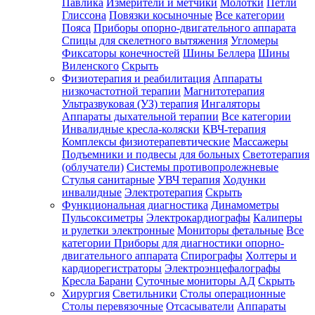
Павлика
Измерители и метчики
Молотки
Петли
Глиссона
Повязки косыночные
Все категории
Пояса
Приборы опорно-двигательного аппарата
Спицы для скелетного вытяжения
Угломеры
Фиксаторы конечностей
Шины Беллера
Шины
Виленского
Скрыть
Физиотерапия и реабилитация
Аппараты
низкочастотной терапии
Магнитотерапия
Ультразвуковая (УЗ) терапия
Ингаляторы
Аппараты дыхательной терапии
Все категории
Инвалидные кресла-коляски
КВЧ-терапия
Комплексы физиотерапевтические
Массажеры
Подъемники и подвесы для больных
Светотерапия
(облучатели)
Системы противопролежневые
Стулья санитарные
УВЧ терапия
Ходунки
инвалидные
Электротерапия
Скрыть
Функциональная диагностика
Динамометры
Пульсоксиметры
Электрокардиографы
Калиперы
и рулетки электронные
Мониторы фетальные
Все
категории
Приборы для диагностики опорно-
двигательного аппарата
Спирографы
Холтеры и
кардиорегистраторы
Электроэнцефалографы
Кресла Барани
Суточные мониторы АД
Скрыть
Хирургия
Светильники
Столы операционные
Столы перевязочные
Отсасыватели
Аппараты