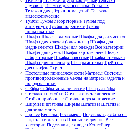
Тележки
Тележки внутрикорпусные
Тележки
грузовые
Тележки для перевозки больных
Тележки для уборки помещений
Тележки
эндоскопические
Тумбы
Тумбы лабораторные
Тумбы под
аппаратуру
Тумбы подкатные
Тумбы
прикроватные
Шкафы
Шкафы вытяжные
Шкафы для документов
Шкафы для ключей (ключницы)
Шкафы для
медикаментов
Шкафы для одежды
Все категории
Шкафы для сумок
Шкафы картотечные
Шкафы
лабораторные
Шкафы навесные
Шкафы-стеллажи
Шкафы для инвентаря
Шкафы аптечки
Трейзеры
для шкафов
Скрыть
Постельные принадлежности
Матрасы
Системы
противопролежневые
Чехлы на матрасы
Одеяла и
пододеяльники
Сейфы
Сейфы металлические
Шкафы-сейфы
Стеллажи и стойки
Стеллажи металлические
Стойки приборные
Стойки эндоскопические
Ширмы и штативы
Ширмы
Штативы
Штативы
для эндоскопов
Прочее
Вешалки
Ростомеры
Подставки для биксов
Подставки для тазов
Подставки для ног
Все
категории
Подставки для ведер
Контейнеры