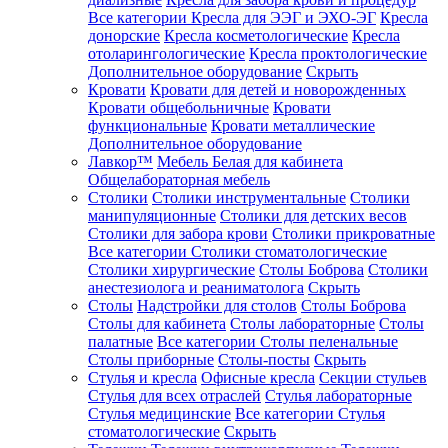
Все категории
Кресла для ЭЭГ и ЭХО-ЭГ
Кресла
донорские
Кресла косметологические
Кресла
отоларингологические
Кресла проктологические
Дополнительное оборудование
Скрыть
Кровати
Кровати для детей и новорожденных
Кровати общебольничные
Кровати
функциональные
Кровати металлические
Дополнительное оборудование
Лавкор™
Мебель Белая для кабинета
Общелабораторная мебель
Столики
Столики инструментальные
Столики
манипуляционные
Столики для детских весов
Столики для забора крови
Столики прикроватные
Все категории
Столики стоматологические
Столики хирургические
Столы Боброва
Столики
анестезиолога и реаниматолога
Скрыть
Столы
Надстройки для столов
Столы Боброва
Столы для кабинета
Столы лабораторные
Столы
палатные
Все категории
Столы пеленальные
Столы приборные
Столы-посты
Скрыть
Стулья и кресла
Офисные кресла
Секции стульев
Стулья для всех отраслей
Стулья лабораторные
Стулья медицинские
Все категории
Стулья
стоматологические
Скрыть