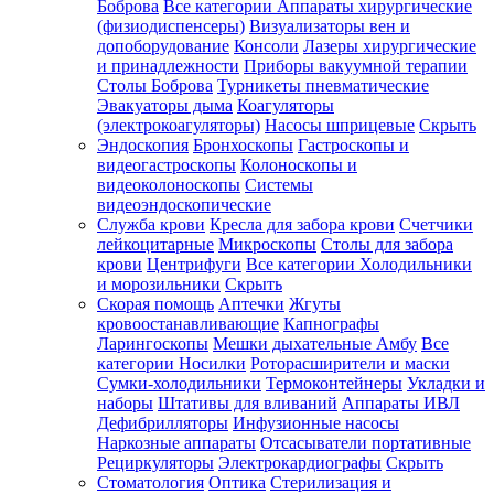
Боброва
Все категории
Аппараты хирургические
(физиодиспенсеры)
Визуализаторы вен и
допоборудование
Консоли
Лазеры хирургические
и принадлежности
Приборы вакуумной терапии
Столы Боброва
Турникеты пневматические
Эвакуаторы дыма
Коагуляторы
(электрокоагуляторы)
Насосы шприцевые
Скрыть
Эндоскопия
Бронхоскопы
Гастроскопы и
видеогастроскопы
Колоноскопы и
видеоколоноскопы
Системы
видеоэндоскопические
Служба крови
Кресла для забора крови
Счетчики
лейкоцитарные
Микроскопы
Столы для забора
крови
Центрифуги
Все категории
Холодильники
и морозильники
Скрыть
Скорая помощь
Аптечки
Жгуты
кровоостанавливающие
Капнографы
Ларингоскопы
Мешки дыхательные Амбу
Все
категории
Носилки
Роторасширители и маски
Сумки-холодильники
Термоконтейнеры
Укладки и
наборы
Штативы для вливаний
Аппараты ИВЛ
Дефибрилляторы
Инфузионные насосы
Наркозные аппараты
Отсасыватели портативные
Рециркуляторы
Электрокардиографы
Скрыть
Стоматология
Оптика
Стерилизация и