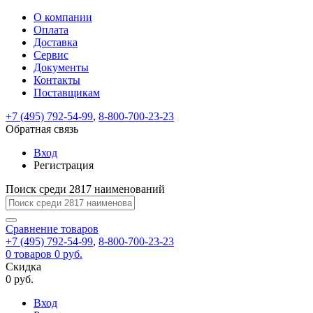
О компании
Восстановление
Обратная
Вход
Регистрация
Оплата
пароля
связь
На
Доставка
вашу
Сервис
почту
Только
Только
Документы
test@example.com
для
для
Ваше
Введите
Заполните
отправлена
ИП
ИП
Контакты
новый
Пароль
На
сообщение
форму.
ссылка.
и
и
пароль
Поставщикам
успешно
вашу
успешно
юр.
юр.
Перейдите
отправлено.
лиц
лиц
восстановлен
почту
Мы
+7 (495) 792-54-99
,
8-800-700-23-23
по
test@test.ru
ней
отправим
Обратная связь
для
отправлена
вам
завершения
ссылка.
Вход
регистрации.
ссылку
Регистрация
Войти
на
указанный
Перейдите
Сообщение
Поиск среди 2817 наименований
Ок
электронный
по
адрес,
ней
перейдя
Сравнение
для
товаров
по
+7 (495) 792-54-99
,
8-800-700-23-23
смены
Запомнить
Забыли
0
товаров
которой
0 руб.
пароля.
меня
пароль?
Сменить
Скидка
вы
0 руб.
сможете
пароль
Я принимаю условия
Войти
задать
пользовательского
Вход
новый
соглашения
и