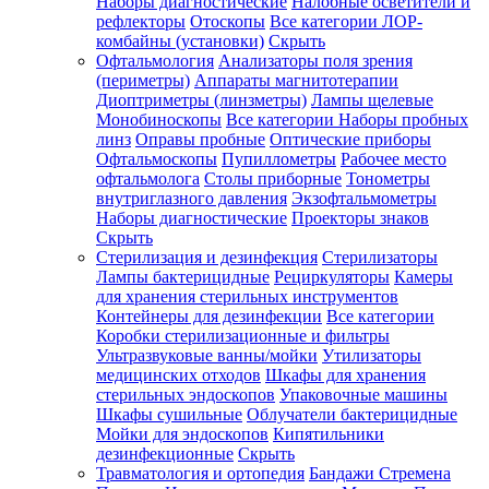
Наборы диагностические
Налобные осветители и
рефлекторы
Отоскопы
Все категории
ЛОР-
комбайны (установки)
Скрыть
Офтальмология
Анализаторы поля зрения
(периметры)
Аппараты магнитотерапии
Диоптриметры (линзметры)
Лампы щелевые
Монобиноскопы
Все категории
Наборы пробных
линз
Оправы пробные
Оптические приборы
Офтальмоскопы
Пупиллометры
Рабочее место
офтальмолога
Столы приборные
Тонометры
внутриглазного давления
Экзофтальмометры
Наборы диагностические
Проекторы знаков
Скрыть
Стерилизация и дезинфекция
Стерилизаторы
Лампы бактерицидные
Рециркуляторы
Камеры
для хранения стерильных инструментов
Контейнеры для дезинфекции
Все категории
Коробки стерилизационные и фильтры
Ультразвуковые ванны/мойки
Утилизаторы
медицинских отходов
Шкафы для хранения
стерильных эндоскопов
Упаковочные машины
Шкафы сушильные
Облучатели бактерицидные
Мойки для эндоскопов
Кипятильники
дезинфекционные
Скрыть
Травматология и ортопедия
Бандажи Стремена