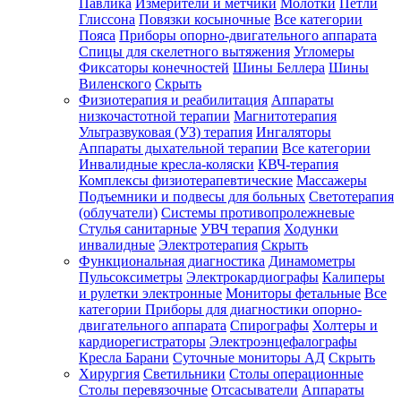
Павлика
Измерители и метчики
Молотки
Петли
Глиссона
Повязки косыночные
Все категории
Пояса
Приборы опорно-двигательного аппарата
Спицы для скелетного вытяжения
Угломеры
Фиксаторы конечностей
Шины Беллера
Шины
Виленского
Скрыть
Физиотерапия и реабилитация
Аппараты
низкочастотной терапии
Магнитотерапия
Ультразвуковая (УЗ) терапия
Ингаляторы
Аппараты дыхательной терапии
Все категории
Инвалидные кресла-коляски
КВЧ-терапия
Комплексы физиотерапевтические
Массажеры
Подъемники и подвесы для больных
Светотерапия
(облучатели)
Системы противопролежневые
Стулья санитарные
УВЧ терапия
Ходунки
инвалидные
Электротерапия
Скрыть
Функциональная диагностика
Динамометры
Пульсоксиметры
Электрокардиографы
Калиперы
и рулетки электронные
Мониторы фетальные
Все
категории
Приборы для диагностики опорно-
двигательного аппарата
Спирографы
Холтеры и
кардиорегистраторы
Электроэнцефалографы
Кресла Барани
Суточные мониторы АД
Скрыть
Хирургия
Светильники
Столы операционные
Столы перевязочные
Отсасыватели
Аппараты