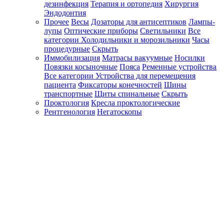
дезинфекция
Терапия и ортопедия
Хирургия
Эндодонтия
Прочее
Весы
Дозаторы для антисептиков
Лампы-
лупы
Оптические приборы
Светильники
Все
категории
Холодильники и морозильники
Часы
процедурные
Скрыть
Иммобилизация
Матрасы вакуумные
Носилки
Повязки косыночные
Пояса
Ременные устройства
Все категории
Устройства для перемещения
пациента
Фиксаторы конечностей
Шины
транспортные
Щиты спинальные
Скрыть
Проктология
Кресла проктологические
Рентгенология
Негатоскопы