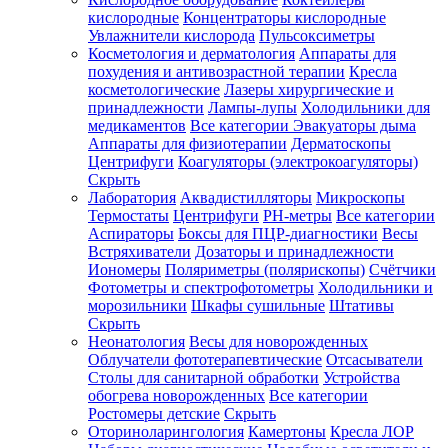
кислородные
Концентраторы кислородные
Увлажнители кислорода
Пульсоксиметры
Косметология и дерматология
Аппараты для
Зарегистрироваться
похудения и антивозрастной терапии
Кресла
косметологические
Лазеры хирургические и
принадлежности
Лампы-лупы
Холодильники для
медикаментов
Все категории
Эвакуаторы дыма
Аппараты для физиотерапии
Дерматоскопы
Зачем
Центрифуги
Коагуляторы (электрокоагуляторы)
регистрироваться?
Скрыть
Лаборатория
Аквадистилляторы
Микроскопы
Все
Термостаты
Центрифуги
PH-метры
Все категории
покупки
в
Аспираторы
Боксы для ПЦР-диагностики
Весы
одном
Встряхиватели
Дозаторы и принадлежности
месте
Иономеры
Поляриметры (полярископы)
Счётчики
Личный
Фотометры и спектрофотометры
Холодильники и
менеджер
морозильники
Шкафы сушильные
Штативы
Отслеживание
Скрыть
статуса
Неонатология
Весы для новорожденных
заказа
Облучатели фототерапевтические
Отсасыватели
Столы для санитарной обработки
Устройства
обогрева новорожденных
Все категории
Ростомеры детские
Скрыть
Оториноларингология
Камертоны
Кресла ЛОР