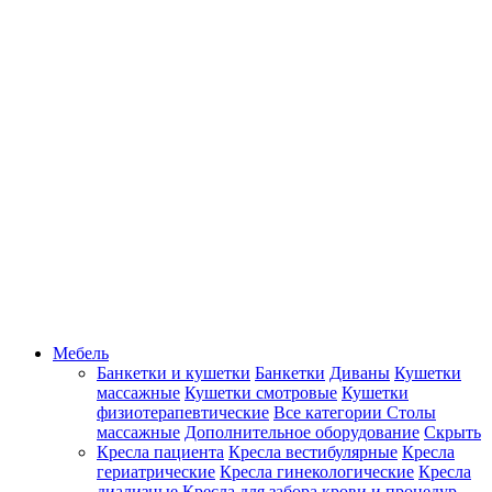
Мебель
Банкетки и кушетки
Банкетки
Диваны
Кушетки
массажные
Кушетки смотровые
Кушетки
физиотерапевтические
Все категории
Столы
массажные
Дополнительное оборудование
Скрыть
Кресла пациента
Кресла вестибулярные
Кресла
гериатрические
Кресла гинекологические
Кресла
диализные
Кресла для забора крови и процедур