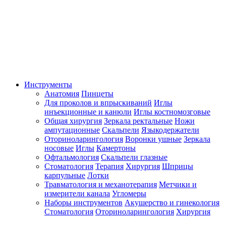
Инструменты
Анатомия
Пинцеты
Для проколов и впрыскиваний
Иглы
инъекционные и канюли
Иглы костномозговые
Общая хирургия
Зеркала ректальные
Ножи
ампутационные
Скальпели
Языкодержатели
Оториноларингология
Воронки ушные
Зеркала
носовые
Иглы
Камертоны
Офтальмология
Скальпели глазные
Стоматология
Терапия
Хирургия
Шприцы
карпульные
Лотки
Травматология и механотерапия
Метчики и
измерители канала
Угломеры
Наборы инструментов
Акушерство и гинекология
Стоматология
Оториноларингология
Хирургия