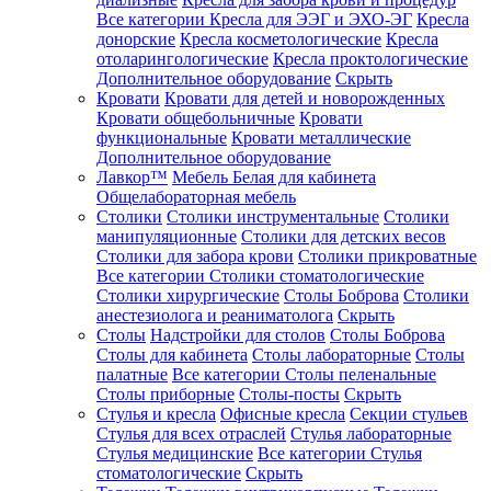
Все категории
Кресла для ЭЭГ и ЭХО-ЭГ
Кресла
донорские
Кресла косметологические
Кресла
отоларингологические
Кресла проктологические
Дополнительное оборудование
Скрыть
Кровати
Кровати для детей и новорожденных
Кровати общебольничные
Кровати
функциональные
Кровати металлические
Дополнительное оборудование
Лавкор™
Мебель Белая для кабинета
Общелабораторная мебель
Столики
Столики инструментальные
Столики
манипуляционные
Столики для детских весов
Столики для забора крови
Столики прикроватные
Все категории
Столики стоматологические
Столики хирургические
Столы Боброва
Столики
анестезиолога и реаниматолога
Скрыть
Столы
Надстройки для столов
Столы Боброва
Столы для кабинета
Столы лабораторные
Столы
палатные
Все категории
Столы пеленальные
Столы приборные
Столы-посты
Скрыть
Стулья и кресла
Офисные кресла
Секции стульев
Стулья для всех отраслей
Стулья лабораторные
Стулья медицинские
Все категории
Стулья
стоматологические
Скрыть