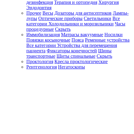
дезинфекция
Терапия и ортопедия
Хирургия
Эндодонтия
Прочее
Весы
Дозаторы для антисептиков
Лампы-
лупы
Оптические приборы
Светильники
Все
категории
Холодильники и морозильники
Часы
процедурные
Скрыть
Иммобилизация
Матрасы вакуумные
Носилки
Повязки косыночные
Пояса
Ременные устройства
Все категории
Устройства для перемещения
пациента
Фиксаторы конечностей
Шины
транспортные
Щиты спинальные
Скрыть
Проктология
Кресла проктологические
Рентгенология
Негатоскопы