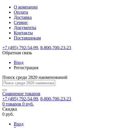
О компании
Восстановление
Обратная
Вход
Регистрация
Оплата
пароля
связь
На
Доставка
вашу
Сервис
почту
Только
Только
Документы
test@example.com
для
для
Ваше
Введите
Заполните
отправлена
ИП
ИП
Контакты
новый
Пароль
На
сообщение
форму.
ссылка.
и
и
пароль
Поставщикам
успешно
вашу
успешно
юр.
юр.
Перейдите
отправлено.
лиц
лиц
восстановлен
почту
Мы
+7 (495) 792-54-99
,
8-800-700-23-23
по
test@test.ru
ней
отправим
Обратная связь
для
отправлена
вам
завершения
ссылка.
Вход
регистрации.
ссылку
Регистрация
Войти
на
указанный
Перейдите
Сообщение
Поиск среди 2820 наименований
Ок
электронный
по
адрес,
ней
перейдя
Сравнение
для
товаров
по
+7 (495) 792-54-99
,
8-800-700-23-23
смены
Запомнить
Забыли
0
товаров
которой
0 руб.
пароля.
меня
пароль?
Сменить
Скидка
вы
0 руб.
сможете
пароль
Я принимаю условия
Войти
задать
пользовательского
Вход
новый
соглашения
и