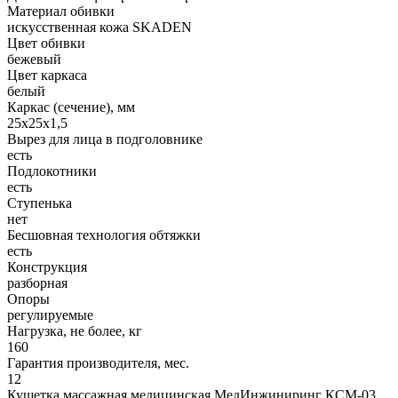
Материал обивки
искусственная кожа SKADEN
Цвет обивки
бежевый
Цвет каркаса
белый
Каркас (сечение), мм
25х25х1,5
Вырез для лица в подголовнике
есть
Подлокотники
есть
Ступенька
нет
Бесшовная технология обтяжки
есть
Конструкция
разборная
Опоры
регулируемые
Нагрузка, не более, кг
160
Гарантия производителя, мес.
12
Кушетка массажная медицинская МедИнжиниринг КСМ-03