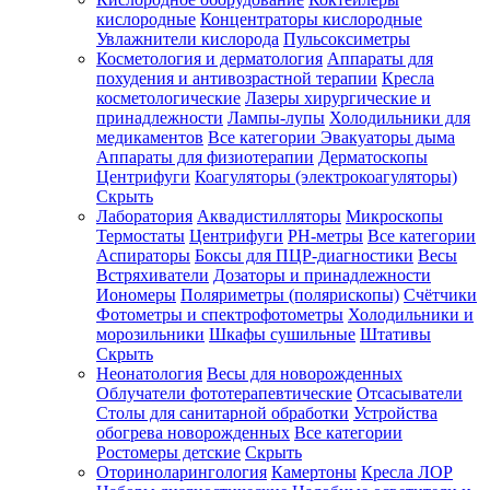
кислородные
Концентраторы кислородные
Увлажнители кислорода
Пульсоксиметры
Косметология и дерматология
Аппараты для
Зарегистрироваться
похудения и антивозрастной терапии
Кресла
косметологические
Лазеры хирургические и
принадлежности
Лампы-лупы
Холодильники для
медикаментов
Все категории
Эвакуаторы дыма
Аппараты для физиотерапии
Дерматоскопы
Зачем
Центрифуги
Коагуляторы (электрокоагуляторы)
регистрироваться?
Скрыть
Лаборатория
Аквадистилляторы
Микроскопы
Все
Термостаты
Центрифуги
PH-метры
Все категории
покупки
в
Аспираторы
Боксы для ПЦР-диагностики
Весы
одном
Встряхиватели
Дозаторы и принадлежности
месте
Иономеры
Поляриметры (полярископы)
Счётчики
Личный
Фотометры и спектрофотометры
Холодильники и
менеджер
морозильники
Шкафы сушильные
Штативы
Отслеживание
Скрыть
статуса
Неонатология
Весы для новорожденных
заказа
Облучатели фототерапевтические
Отсасыватели
Столы для санитарной обработки
Устройства
обогрева новорожденных
Все категории
Ростомеры детские
Скрыть
Оториноларингология
Камертоны
Кресла ЛОР