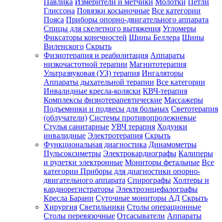
Павлика
Измерители и метчики
Молотки
Петли
Глиссона
Повязки косыночные
Все категории
Пояса
Приборы опорно-двигательного аппарата
Спицы для скелетного вытяжения
Угломеры
Фиксаторы конечностей
Шины Беллера
Шины
Виленского
Скрыть
Физиотерапия и реабилитация
Аппараты
низкочастотной терапии
Магнитотерапия
Ультразвуковая (УЗ) терапия
Ингаляторы
Аппараты дыхательной терапии
Все категории
Инвалидные кресла-коляски
КВЧ-терапия
Комплексы физиотерапевтические
Массажеры
Подъемники и подвесы для больных
Светотерапия
(облучатели)
Системы противопролежневые
Стулья санитарные
УВЧ терапия
Ходунки
инвалидные
Электротерапия
Скрыть
Функциональная диагностика
Динамометры
Пульсоксиметры
Электрокардиографы
Калиперы
и рулетки электронные
Мониторы фетальные
Все
категории
Приборы для диагностики опорно-
двигательного аппарата
Спирографы
Холтеры и
кардиорегистраторы
Электроэнцефалографы
Кресла Барани
Суточные мониторы АД
Скрыть
Хирургия
Светильники
Столы операционные
Столы перевязочные
Отсасыватели
Аппараты