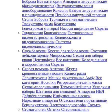
Боброва
Все категории
Аппараты хирургические
(физиодиспенсеры)
Визуализаторы вен и
допоборудование
Консоли
Лазеры хирургические
и принадлежности
Приборы вакуумной терапии
Столы Боброва
Турникеты пневматические
Эвакуаторы дыма
Коагуляторы
(электрокоагуляторы)
Насосы шприцевые
Скрыть
Эндоскопия
Бронхоскопы
Гастроскопы и
видеогастроскопы
Колоноскопы и
видеоколоноскопы
Системы
видеоэндоскопические
Служба крови
Кресла для забора крови
Счетчики
лейкоцитарные
Микроскопы
Столы для забора
крови
Центрифуги
Все категории
Холодильники
и морозильники
Скрыть
Скорая помощь
Аптечки
Жгуты
кровоостанавливающие
Капнографы
Ларингоскопы
Мешки дыхательные Амбу
Все
категории
Носилки
Роторасширители и маски
Сумки-холодильники
Термоконтейнеры
Укладки и
наборы
Штативы для вливаний
Аппараты ИВЛ
Дефибрилляторы
Инфузионные насосы
Наркозные аппараты
Отсасыватели портативные
Рециркуляторы
Электрокардиографы
Скрыть
Стоматология
Оптика
Стерилизация и