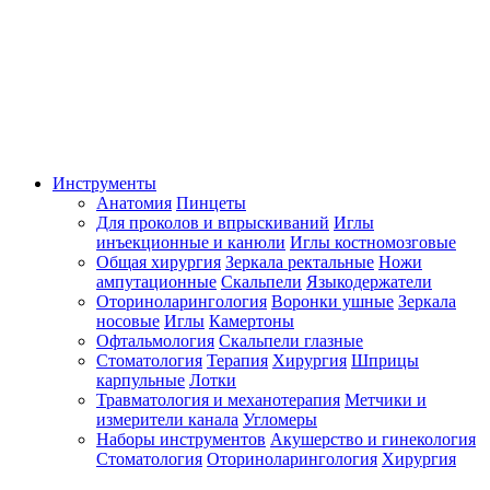
Инструменты
Анатомия
Пинцеты
Для проколов и впрыскиваний
Иглы
инъекционные и канюли
Иглы костномозговые
Общая хирургия
Зеркала ректальные
Ножи
ампутационные
Скальпели
Языкодержатели
Оториноларингология
Воронки ушные
Зеркала
носовые
Иглы
Камертоны
Офтальмология
Скальпели глазные
Стоматология
Терапия
Хирургия
Шприцы
карпульные
Лотки
Травматология и механотерапия
Метчики и
измерители канала
Угломеры
Наборы инструментов
Акушерство и гинекология
Стоматология
Оториноларингология
Хирургия