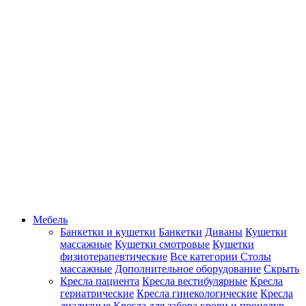
Мебель
Банкетки и кушетки
Банкетки
Диваны
Кушетки
массажные
Кушетки смотровые
Кушетки
физиотерапевтические
Все категории
Столы
массажные
Дополнительное оборудование
Скрыть
Кресла пациента
Кресла вестибулярные
Кресла
гериатрические
Кресла гинекологические
Кресла
диализные
Кресла для забора крови и процедур