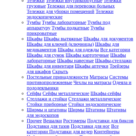
Тележки
Тележки внутрикорпусные
Тележки
грузовые
Тележки для перевозки больных
Тележки для уборки помещений
Тележки
эндоскопические
Тумбы
Тумбы лабораторные
Тумбы под
аппаратуру
Тумбы подкатные
Тумбы
прикроватные
Шкафы
Шкафы вытяжные
Шкафы для документов
Шкафы для ключей (ключницы)
Шкафы для
медикаментов
Шкафы для одежды
Все категории
Шкафы для сумок
Шкафы картотечные
Шкафы
лабораторные
Шкафы навесные
Шкафы-стеллажи
Шкафы для инвентаря
Шкафы аптечки
Трейзеры
для шкафов
Скрыть
Постельные принадлежности
Матрасы
Системы
противопролежневые
Чехлы на матрасы
Одеяла и
пододеяльники
Сейфы
Сейфы металлические
Шкафы-сейфы
Стеллажи и стойки
Стеллажи металлические
Стойки приборные
Стойки эндоскопические
Ширмы и штативы
Ширмы
Штативы
Штативы
для эндоскопов
Прочее
Вешалки
Ростомеры
Подставки для биксов
Подставки для тазов
Подставки для ног
Все
категории
Подставки для ведер
Контейнеры