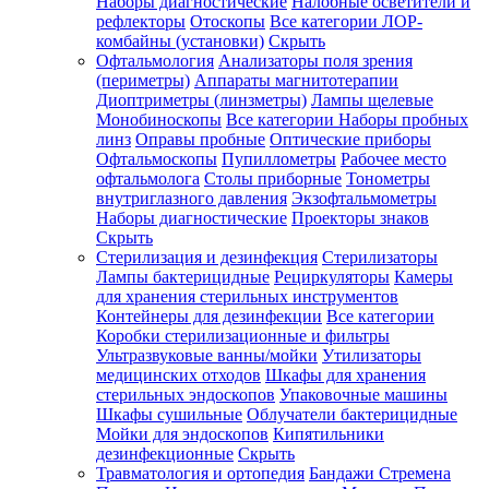
Наборы диагностические
Налобные осветители и
рефлекторы
Отоскопы
Все категории
ЛОР-
комбайны (установки)
Скрыть
Офтальмология
Анализаторы поля зрения
(периметры)
Аппараты магнитотерапии
Диоптриметры (линзметры)
Лампы щелевые
Монобиноскопы
Все категории
Наборы пробных
линз
Оправы пробные
Оптические приборы
Офтальмоскопы
Пупиллометры
Рабочее место
офтальмолога
Столы приборные
Тонометры
внутриглазного давления
Экзофтальмометры
Наборы диагностические
Проекторы знаков
Скрыть
Стерилизация и дезинфекция
Стерилизаторы
Лампы бактерицидные
Рециркуляторы
Камеры
для хранения стерильных инструментов
Контейнеры для дезинфекции
Все категории
Коробки стерилизационные и фильтры
Ультразвуковые ванны/мойки
Утилизаторы
медицинских отходов
Шкафы для хранения
стерильных эндоскопов
Упаковочные машины
Шкафы сушильные
Облучатели бактерицидные
Мойки для эндоскопов
Кипятильники
дезинфекционные
Скрыть
Травматология и ортопедия
Бандажи Стремена