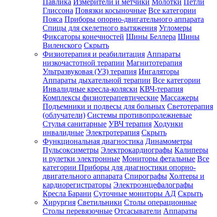
Павлика
Измерители и метчики
Молотки
Петли
Глиссона
Повязки косыночные
Все категории
Пояса
Приборы опорно-двигательного аппарата
Спицы для скелетного вытяжения
Угломеры
Фиксаторы конечностей
Шины Беллера
Шины
Виленского
Скрыть
Физиотерапия и реабилитация
Аппараты
низкочастотной терапии
Магнитотерапия
Ультразвуковая (УЗ) терапия
Ингаляторы
Аппараты дыхательной терапии
Все категории
Инвалидные кресла-коляски
КВЧ-терапия
Комплексы физиотерапевтические
Массажеры
Подъемники и подвесы для больных
Светотерапия
(облучатели)
Системы противопролежневые
Стулья санитарные
УВЧ терапия
Ходунки
инвалидные
Электротерапия
Скрыть
Функциональная диагностика
Динамометры
Пульсоксиметры
Электрокардиографы
Калиперы
и рулетки электронные
Мониторы фетальные
Все
категории
Приборы для диагностики опорно-
двигательного аппарата
Спирографы
Холтеры и
кардиорегистраторы
Электроэнцефалографы
Кресла Барани
Суточные мониторы АД
Скрыть
Хирургия
Светильники
Столы операционные
Столы перевязочные
Отсасыватели
Аппараты