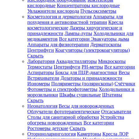
кислородные
Концентраторы кислородные
Увлажнители кислорода
Пульсоксиметры
Косметология и дерматология
Аппараты для
Зарегистрироваться
похудения и антивозрастной терапии
Кресла
косметологические
Лазеры хирургические и
принадлежности
Лампы-лупы
Холодильники для
медикаментов
Все категории
Эвакуаторы дыма
Аппараты для физиотерапии
Дерматоскопы
Зачем
Центрифуги
Коагуляторы (электрокоагуляторы)
регистрироваться?
Скрыть
Лаборатория
Аквадистилляторы
Микроскопы
Все
Термостаты
Центрифуги
PH-метры
Все категории
покупки
в
Аспираторы
Боксы для ПЦР-диагностики
Весы
одном
Встряхиватели
Дозаторы и принадлежности
месте
Иономеры
Поляриметры (полярископы)
Счётчики
Личный
Фотометры и спектрофотометры
Холодильники и
менеджер
морозильники
Шкафы сушильные
Штативы
Отслеживание
Скрыть
статуса
Неонатология
Весы для новорожденных
заказа
Облучатели фототерапевтические
Отсасыватели
Столы для санитарной обработки
Устройства
обогрева новорожденных
Все категории
Ростомеры детские
Скрыть
Оториноларингология
Камертоны
Кресла ЛОР