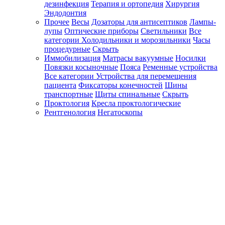
дезинфекция
Терапия и ортопедия
Хирургия
Эндодонтия
Прочее
Весы
Дозаторы для антисептиков
Лампы-
лупы
Оптические приборы
Светильники
Все
категории
Холодильники и морозильники
Часы
процедурные
Скрыть
Иммобилизация
Матрасы вакуумные
Носилки
Повязки косыночные
Пояса
Ременные устройства
Все категории
Устройства для перемещения
пациента
Фиксаторы конечностей
Шины
транспортные
Щиты спинальные
Скрыть
Проктология
Кресла проктологические
Рентгенология
Негатоскопы