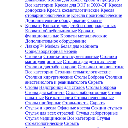
Все категории
Кресла для ЭЭГ и ЭХО-ЭГ
Кресла
донорские
Кресла косметологические
Кресла
отоларингологические
Кресла проктологические
Дополнительное оборудование
Скрыть
Кровати
Кровати для детей и новорожденных
Кровати общебольничные
Кровати
функциональные
Кровати металлические
Дополнительное оборудование
Лавкор™
Мебель Белая для кабинета
Общелабораторная мебель
Столики
Столики инструментальные
Столики
манипуляционные
Столики для детских весов
Столики для забора крови
Столики прикроватные
Все категории
Столики стоматологические
Столики хирургические
Столы Боброва
Столики
анестезиолога и реаниматолога
Скрыть
Столы
Надстройки для столов
Столы Боброва
Столы для кабинета
Столы лабораторные
Столы
палатные
Все категории
Столы пеленальные
Столы приборные
Столы-посты
Скрыть
Стулья и кресла
Офисные кресла
Секции стульев
Стулья для всех отраслей
Стулья лабораторные
Стулья медицинские
Все категории
Стулья
стоматологические
Скрыть