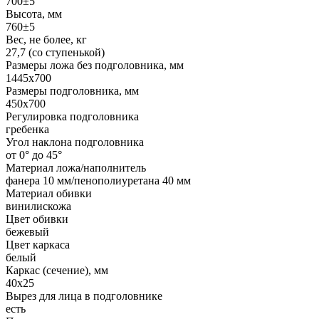
700±5
Высота, мм
760±5
Вес, не более, кг
27,7 (со ступенькой)
Размеры ложа без подголовника, мм
1445х700
Размеры подголовника, мм
450х700
Регулировка подголовника
гребенка
Угол наклона подголовника
от 0° до 45°
Материал ложа/наполнитель
фанера 10 мм/пенополиуретана 40 мм
Материал обивки
винилискожа
Цвет обивки
бежевый
Цвет каркаса
белый
Каркас (сечение), мм
40х25
Вырез для лица в подголовнике
есть