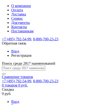
О компании
Восстановление
Обратная
Вход
Регистрация
Оплата
пароля
связь
На
Доставка
вашу
Сервис
почту
Только
Только
Документы
test@example.com
для
для
Ваше
Введите
Заполните
отправлена
ИП
ИП
Контакты
новый
Пароль
На
сообщение
форму.
ссылка.
и
и
пароль
Поставщикам
успешно
вашу
успешно
юр.
юр.
Перейдите
отправлено.
лиц
лиц
восстановлен
почту
Мы
+7 (495) 792-54-99
,
8-800-700-23-23
по
test@test.ru
ней
отправим
Обратная связь
для
отправлена
вам
завершения
ссылка.
Вход
регистрации.
ссылку
Регистрация
Войти
на
указанный
Перейдите
Сообщение
Поиск среди 2817 наименований
Ок
электронный
по
адрес,
ней
перейдя
Сравнение
для
товаров
по
+7 (495) 792-54-99
,
8-800-700-23-23
смены
Запомнить
Забыли
0
товаров
которой
0 руб.
пароля.
меня
пароль?
Сменить
Скидка
вы
0 руб.
сможете
пароль
Я принимаю условия
Войти
задать
пользовательского
Вход
новый
соглашения
и