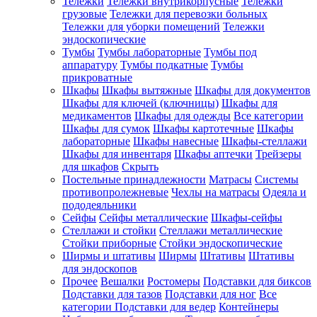
Тележки
Тележки внутрикорпусные
Тележки
грузовые
Тележки для перевозки больных
Тележки для уборки помещений
Тележки
эндоскопические
Тумбы
Тумбы лабораторные
Тумбы под
аппаратуру
Тумбы подкатные
Тумбы
прикроватные
Шкафы
Шкафы вытяжные
Шкафы для документов
Шкафы для ключей (ключницы)
Шкафы для
медикаментов
Шкафы для одежды
Все категории
Шкафы для сумок
Шкафы картотечные
Шкафы
лабораторные
Шкафы навесные
Шкафы-стеллажи
Шкафы для инвентаря
Шкафы аптечки
Трейзеры
для шкафов
Скрыть
Постельные принадлежности
Матрасы
Системы
противопролежневые
Чехлы на матрасы
Одеяла и
пододеяльники
Сейфы
Сейфы металлические
Шкафы-сейфы
Стеллажи и стойки
Стеллажи металлические
Стойки приборные
Стойки эндоскопические
Ширмы и штативы
Ширмы
Штативы
Штативы
для эндоскопов
Прочее
Вешалки
Ростомеры
Подставки для биксов
Подставки для тазов
Подставки для ног
Все
категории
Подставки для ведер
Контейнеры