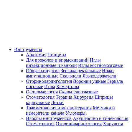
Инструменты
Анатомия
Пинцеты
Для проколов и впрыскиваний
Иглы
инъекционные и канюли
Иглы костномозговые
Общая хирургия
Зеркала ректальные
Ножи
ампутационные
Скальпели
Языкодержатели
Оториноларингология
Воронки ушные
Зеркала
носовые
Иглы
Камертоны
Офтальмология
Скальпели глазные
Стоматология
Терапия
Хирургия
Шприцы
карпульные
Лотки
Травматология и механотерапия
Метчики и
измерители канала
Угломеры
Наборы инструментов
Акушерство и гинекология
Стоматология
Оториноларингология
Хирургия