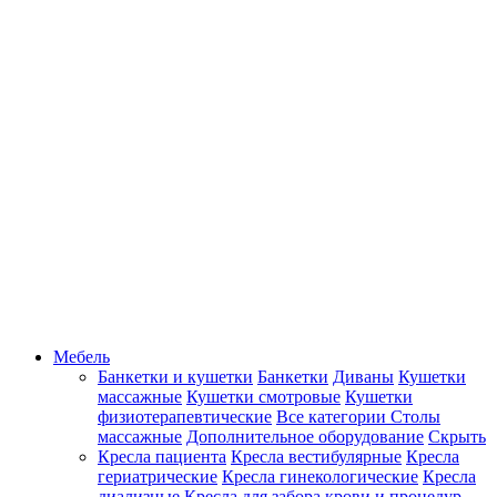
Мебель
Банкетки и кушетки
Банкетки
Диваны
Кушетки
массажные
Кушетки смотровые
Кушетки
физиотерапевтические
Все категории
Столы
массажные
Дополнительное оборудование
Скрыть
Кресла пациента
Кресла вестибулярные
Кресла
гериатрические
Кресла гинекологические
Кресла
диализные
Кресла для забора крови и процедур