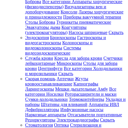
Боброва
Все категории
Аппараты хирургические
(физиодиспенсеры)
Визуализаторы вен и
допоборудование
Консоли
Лазеры хирургические
и принадлежности
Приборы вакуумной терапии
Столы Боброва
Турникеты пневматические
Эвакуаторы дыма
Коагуляторы
(электрокоагуляторы)
Насосы шприцевые
Скрыть
Эндоскопия
Бронхоскопы
Гастроскопы и
видеогастроскопы
Колоноскопы и
видеоколоноскопы
Системы
видеоэндоскопические
Служба крови
Кресла для забора крови
Счетчики
лейкоцитарные
Микроскопы
Столы для забора
крови
Центрифуги
Все категории
Холодильники
и морозильники
Скрыть
Скорая помощь
Аптечки
Жгуты
кровоостанавливающие
Капнографы
Ларингоскопы
Мешки дыхательные Амбу
Все
категории
Носилки
Роторасширители и маски
Сумки-холодильники
Термоконтейнеры
Укладки и
наборы
Штативы для вливаний
Аппараты ИВЛ
Дефибрилляторы
Инфузионные насосы
Наркозные аппараты
Отсасыватели портативные
Рециркуляторы
Электрокардиографы
Скрыть
Стоматология
Оптика
Стерилизация и