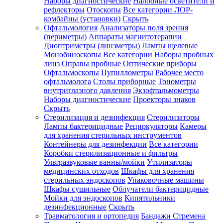
Наборы диагностические
Налобные осветители и
рефлекторы
Отоскопы
Все категории
ЛОР-
комбайны (установки)
Скрыть
Офтальмология
Анализаторы поля зрения
(периметры)
Аппараты магнитотерапии
Диоптриметры (линзметры)
Лампы щелевые
Монобиноскопы
Все категории
Наборы пробных
линз
Оправы пробные
Оптические приборы
Офтальмоскопы
Пупиллометры
Рабочее место
офтальмолога
Столы приборные
Тонометры
внутриглазного давления
Экзофтальмометры
Наборы диагностические
Проекторы знаков
Скрыть
Стерилизация и дезинфекция
Стерилизаторы
Лампы бактерицидные
Рециркуляторы
Камеры
для хранения стерильных инструментов
Контейнеры для дезинфекции
Все категории
Коробки стерилизационные и фильтры
Ультразвуковые ванны/мойки
Утилизаторы
медицинских отходов
Шкафы для хранения
стерильных эндоскопов
Упаковочные машины
Шкафы сушильные
Облучатели бактерицидные
Мойки для эндоскопов
Кипятильники
дезинфекционные
Скрыть
Травматология и ортопедия
Бандажи Стремена