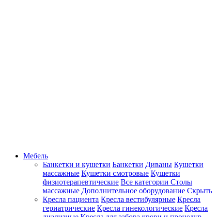
Мебель
Банкетки и кушетки
Банкетки
Диваны
Кушетки
массажные
Кушетки смотровые
Кушетки
физиотерапевтические
Все категории
Столы
массажные
Дополнительное оборудование
Скрыть
Кресла пациента
Кресла вестибулярные
Кресла
гериатрические
Кресла гинекологические
Кресла
диализные
Кресла для забора крови и процедур