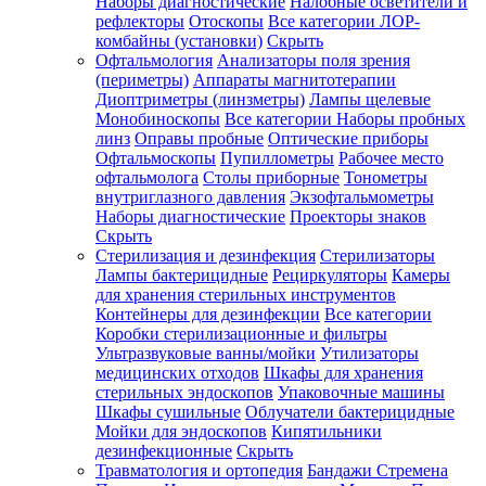
Наборы диагностические
Налобные осветители и
рефлекторы
Отоскопы
Все категории
ЛОР-
комбайны (установки)
Скрыть
Офтальмология
Анализаторы поля зрения
(периметры)
Аппараты магнитотерапии
Диоптриметры (линзметры)
Лампы щелевые
Монобиноскопы
Все категории
Наборы пробных
линз
Оправы пробные
Оптические приборы
Офтальмоскопы
Пупиллометры
Рабочее место
офтальмолога
Столы приборные
Тонометры
внутриглазного давления
Экзофтальмометры
Наборы диагностические
Проекторы знаков
Скрыть
Стерилизация и дезинфекция
Стерилизаторы
Лампы бактерицидные
Рециркуляторы
Камеры
для хранения стерильных инструментов
Контейнеры для дезинфекции
Все категории
Коробки стерилизационные и фильтры
Ультразвуковые ванны/мойки
Утилизаторы
медицинских отходов
Шкафы для хранения
стерильных эндоскопов
Упаковочные машины
Шкафы сушильные
Облучатели бактерицидные
Мойки для эндоскопов
Кипятильники
дезинфекционные
Скрыть
Травматология и ортопедия
Бандажи Стремена