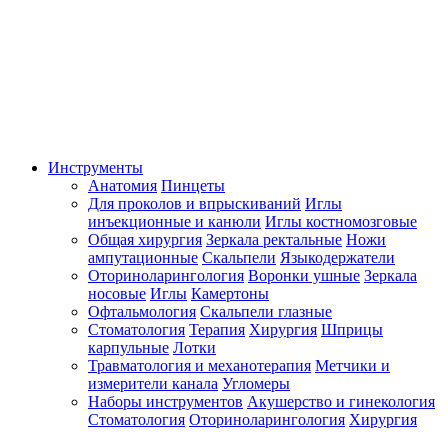
Инструменты
Анатомия
Пинцеты
Для проколов и впрыскиваний
Иглы
инъекционные и канюли
Иглы костномозговые
Общая хирургия
Зеркала ректальные
Ножи
ампутационные
Скальпели
Языкодержатели
Оториноларингология
Воронки ушные
Зеркала
носовые
Иглы
Камертоны
Офтальмология
Скальпели глазные
Стоматология
Терапия
Хирургия
Шприцы
карпульные
Лотки
Травматология и механотерапия
Метчики и
измерители канала
Угломеры
Наборы инструментов
Акушерство и гинекология
Стоматология
Оториноларингология
Хирургия