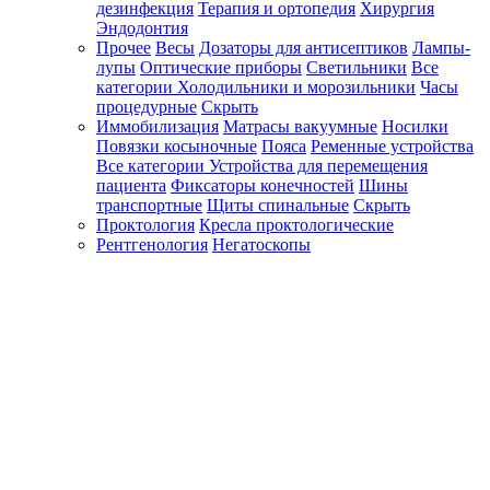
дезинфекция
Терапия и ортопедия
Хирургия
Эндодонтия
Прочее
Весы
Дозаторы для антисептиков
Лампы-
лупы
Оптические приборы
Светильники
Все
категории
Холодильники и морозильники
Часы
процедурные
Скрыть
Иммобилизация
Матрасы вакуумные
Носилки
Повязки косыночные
Пояса
Ременные устройства
Все категории
Устройства для перемещения
пациента
Фиксаторы конечностей
Шины
транспортные
Щиты спинальные
Скрыть
Проктология
Кресла проктологические
Рентгенология
Негатоскопы