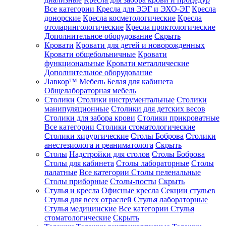
Все категории
Кресла для ЭЭГ и ЭХО-ЭГ
Кресла
донорские
Кресла косметологические
Кресла
отоларингологические
Кресла проктологические
Дополнительное оборудование
Скрыть
Кровати
Кровати для детей и новорожденных
Кровати общебольничные
Кровати
функциональные
Кровати металлические
Дополнительное оборудование
Лавкор™
Мебель Белая для кабинета
Общелабораторная мебель
Столики
Столики инструментальные
Столики
манипуляционные
Столики для детских весов
Столики для забора крови
Столики прикроватные
Все категории
Столики стоматологические
Столики хирургические
Столы Боброва
Столики
анестезиолога и реаниматолога
Скрыть
Столы
Надстройки для столов
Столы Боброва
Столы для кабинета
Столы лабораторные
Столы
палатные
Все категории
Столы пеленальные
Столы приборные
Столы-посты
Скрыть
Стулья и кресла
Офисные кресла
Секции стульев
Стулья для всех отраслей
Стулья лабораторные
Стулья медицинские
Все категории
Стулья
стоматологические
Скрыть