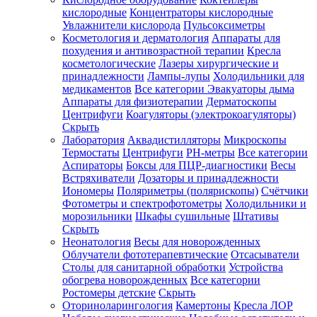
кислородные
Концентраторы кислородные
Увлажнители кислорода
Пульсоксиметры
Косметология и дерматология
Аппараты для
Зарегистрироваться
похудения и антивозрастной терапии
Кресла
косметологические
Лазеры хирургические и
принадлежности
Лампы-лупы
Холодильники для
медикаментов
Все категории
Эвакуаторы дыма
Аппараты для физиотерапии
Дерматоскопы
Зачем
Центрифуги
Коагуляторы (электрокоагуляторы)
регистрироваться?
Скрыть
Лаборатория
Аквадистилляторы
Микроскопы
Все
Термостаты
Центрифуги
PH-метры
Все категории
покупки
в
Аспираторы
Боксы для ПЦР-диагностики
Весы
одном
Встряхиватели
Дозаторы и принадлежности
месте
Иономеры
Поляриметры (полярископы)
Счётчики
Личный
Фотометры и спектрофотометры
Холодильники и
менеджер
морозильники
Шкафы сушильные
Штативы
Отслеживание
Скрыть
статуса
Неонатология
Весы для новорожденных
заказа
Облучатели фототерапевтические
Отсасыватели
Столы для санитарной обработки
Устройства
обогрева новорожденных
Все категории
Ростомеры детские
Скрыть
Оториноларингология
Камертоны
Кресла ЛОР