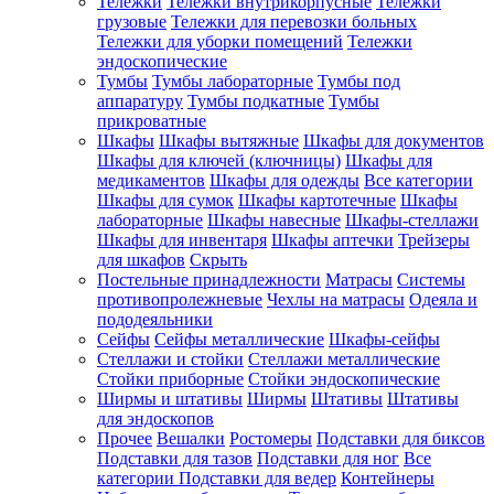
Тележки
Тележки внутрикорпусные
Тележки
грузовые
Тележки для перевозки больных
Тележки для уборки помещений
Тележки
эндоскопические
Тумбы
Тумбы лабораторные
Тумбы под
аппаратуру
Тумбы подкатные
Тумбы
прикроватные
Шкафы
Шкафы вытяжные
Шкафы для документов
Шкафы для ключей (ключницы)
Шкафы для
медикаментов
Шкафы для одежды
Все категории
Шкафы для сумок
Шкафы картотечные
Шкафы
лабораторные
Шкафы навесные
Шкафы-стеллажи
Шкафы для инвентаря
Шкафы аптечки
Трейзеры
для шкафов
Скрыть
Постельные принадлежности
Матрасы
Системы
противопролежневые
Чехлы на матрасы
Одеяла и
пододеяльники
Сейфы
Сейфы металлические
Шкафы-сейфы
Стеллажи и стойки
Стеллажи металлические
Стойки приборные
Стойки эндоскопические
Ширмы и штативы
Ширмы
Штативы
Штативы
для эндоскопов
Прочее
Вешалки
Ростомеры
Подставки для биксов
Подставки для тазов
Подставки для ног
Все
категории
Подставки для ведер
Контейнеры