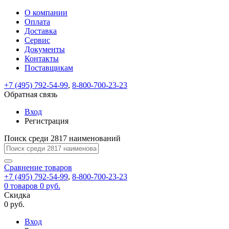
О компании
Восстановление
Обратная
Вход
Регистрация
Оплата
пароля
связь
На
Доставка
вашу
Сервис
почту
Только
Только
Документы
test@example.com
для
для
Ваше
Введите
Заполните
отправлена
ИП
ИП
Контакты
новый
Пароль
На
сообщение
форму.
ссылка.
и
и
пароль
Поставщикам
успешно
вашу
успешно
юр.
юр.
Перейдите
отправлено.
лиц
лиц
восстановлен
почту
Мы
+7 (495) 792-54-99
,
8-800-700-23-23
по
test@test.ru
ней
отправим
Обратная связь
для
отправлена
вам
завершения
ссылка.
Вход
регистрации.
ссылку
Регистрация
Войти
на
указанный
Перейдите
Сообщение
Поиск среди 2817 наименований
Ок
электронный
по
адрес,
ней
перейдя
Сравнение
для
товаров
по
+7 (495) 792-54-99
,
8-800-700-23-23
смены
Запомнить
Забыли
0
товаров
которой
0 руб.
пароля.
меня
пароль?
Сменить
Скидка
вы
0 руб.
сможете
пароль
Я принимаю условия
Войти
задать
пользовательского
Вход
новый
соглашения
и