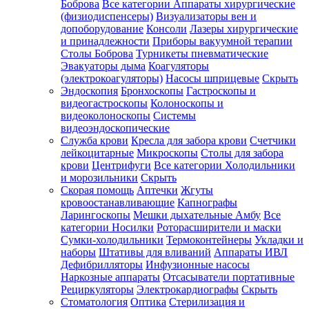
Боброва
Все категории
Аппараты хирургические
(физиодиспенсеры)
Визуализаторы вен и
допоборудование
Консоли
Лазеры хирургические
и принадлежности
Приборы вакуумной терапии
Столы Боброва
Турникеты пневматические
Эвакуаторы дыма
Коагуляторы
(электрокоагуляторы)
Насосы шприцевые
Скрыть
Эндоскопия
Бронхоскопы
Гастроскопы и
видеогастроскопы
Колоноскопы и
видеоколоноскопы
Системы
видеоэндоскопические
Служба крови
Кресла для забора крови
Счетчики
лейкоцитарные
Микроскопы
Столы для забора
крови
Центрифуги
Все категории
Холодильники
и морозильники
Скрыть
Скорая помощь
Аптечки
Жгуты
кровоостанавливающие
Капнографы
Ларингоскопы
Мешки дыхательные Амбу
Все
категории
Носилки
Роторасширители и маски
Сумки-холодильники
Термоконтейнеры
Укладки и
наборы
Штативы для вливаний
Аппараты ИВЛ
Дефибрилляторы
Инфузионные насосы
Наркозные аппараты
Отсасыватели портативные
Рециркуляторы
Электрокардиографы
Скрыть
Стоматология
Оптика
Стерилизация и