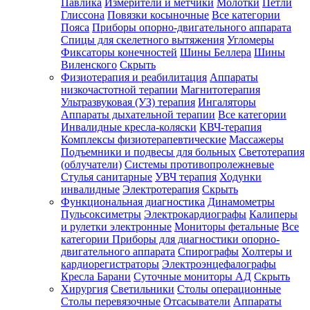
Павлика
Измерители и метчики
Молотки
Петли
Глиссона
Повязки косыночные
Все категории
Пояса
Приборы опорно-двигательного аппарата
Спицы для скелетного вытяжения
Угломеры
Фиксаторы конечностей
Шины Беллера
Шины
Виленского
Скрыть
Физиотерапия и реабилитация
Аппараты
низкочастотной терапии
Магнитотерапия
Ультразвуковая (УЗ) терапия
Ингаляторы
Аппараты дыхательной терапии
Все категории
Инвалидные кресла-коляски
КВЧ-терапия
Комплексы физиотерапевтические
Массажеры
Подъемники и подвесы для больных
Светотерапия
(облучатели)
Системы противопролежневые
Стулья санитарные
УВЧ терапия
Ходунки
инвалидные
Электротерапия
Скрыть
Функциональная диагностика
Динамометры
Пульсоксиметры
Электрокардиографы
Калиперы
и рулетки электронные
Мониторы фетальные
Все
категории
Приборы для диагностики опорно-
двигательного аппарата
Спирографы
Холтеры и
кардиорегистраторы
Электроэнцефалографы
Кресла Барани
Суточные мониторы АД
Скрыть
Хирургия
Светильники
Столы операционные
Столы перевязочные
Отсасыватели
Аппараты