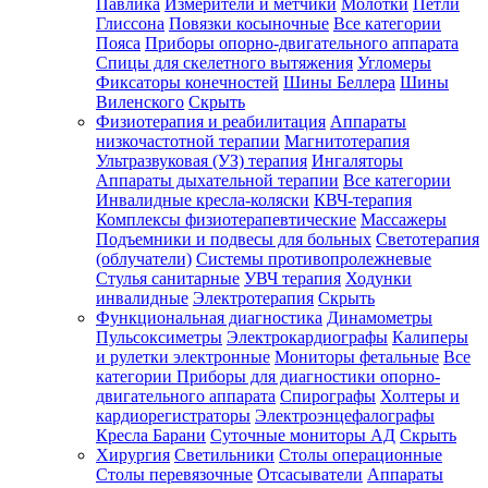
Павлика
Измерители и метчики
Молотки
Петли
Глиссона
Повязки косыночные
Все категории
Пояса
Приборы опорно-двигательного аппарата
Спицы для скелетного вытяжения
Угломеры
Фиксаторы конечностей
Шины Беллера
Шины
Виленского
Скрыть
Физиотерапия и реабилитация
Аппараты
низкочастотной терапии
Магнитотерапия
Ультразвуковая (УЗ) терапия
Ингаляторы
Аппараты дыхательной терапии
Все категории
Инвалидные кресла-коляски
КВЧ-терапия
Комплексы физиотерапевтические
Массажеры
Подъемники и подвесы для больных
Светотерапия
(облучатели)
Системы противопролежневые
Стулья санитарные
УВЧ терапия
Ходунки
инвалидные
Электротерапия
Скрыть
Функциональная диагностика
Динамометры
Пульсоксиметры
Электрокардиографы
Калиперы
и рулетки электронные
Мониторы фетальные
Все
категории
Приборы для диагностики опорно-
двигательного аппарата
Спирографы
Холтеры и
кардиорегистраторы
Электроэнцефалографы
Кресла Барани
Суточные мониторы АД
Скрыть
Хирургия
Светильники
Столы операционные
Столы перевязочные
Отсасыватели
Аппараты