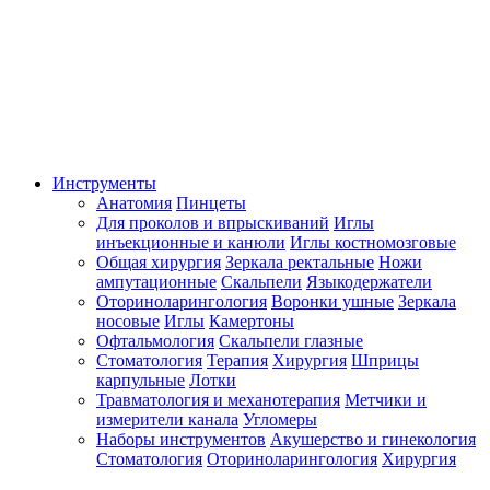
Инструменты
Анатомия
Пинцеты
Для проколов и впрыскиваний
Иглы
инъекционные и канюли
Иглы костномозговые
Общая хирургия
Зеркала ректальные
Ножи
ампутационные
Скальпели
Языкодержатели
Оториноларингология
Воронки ушные
Зеркала
носовые
Иглы
Камертоны
Офтальмология
Скальпели глазные
Стоматология
Терапия
Хирургия
Шприцы
карпульные
Лотки
Травматология и механотерапия
Метчики и
измерители канала
Угломеры
Наборы инструментов
Акушерство и гинекология
Стоматология
Оториноларингология
Хирургия