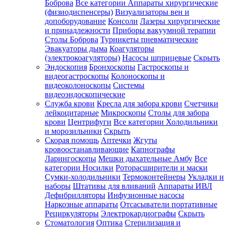
Боброва
Все категории
Аппараты хирургические
(физиодиспенсеры)
Визуализаторы вен и
допоборудование
Консоли
Лазеры хирургические
и принадлежности
Приборы вакуумной терапии
Столы Боброва
Турникеты пневматические
Эвакуаторы дыма
Коагуляторы
(электрокоагуляторы)
Насосы шприцевые
Скрыть
Эндоскопия
Бронхоскопы
Гастроскопы и
видеогастроскопы
Колоноскопы и
видеоколоноскопы
Системы
видеоэндоскопические
Служба крови
Кресла для забора крови
Счетчики
лейкоцитарные
Микроскопы
Столы для забора
крови
Центрифуги
Все категории
Холодильники
и морозильники
Скрыть
Скорая помощь
Аптечки
Жгуты
кровоостанавливающие
Капнографы
Ларингоскопы
Мешки дыхательные Амбу
Все
категории
Носилки
Роторасширители и маски
Сумки-холодильники
Термоконтейнеры
Укладки и
наборы
Штативы для вливаний
Аппараты ИВЛ
Дефибрилляторы
Инфузионные насосы
Наркозные аппараты
Отсасыватели портативные
Рециркуляторы
Электрокардиографы
Скрыть
Стоматология
Оптика
Стерилизация и