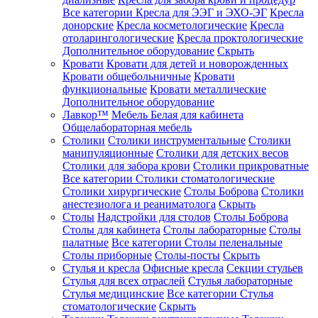
Все категории
Кресла для ЭЭГ и ЭХО-ЭГ
Кресла
донорские
Кресла косметологические
Кресла
отоларингологические
Кресла проктологические
Дополнительное оборудование
Скрыть
Кровати
Кровати для детей и новорожденных
Кровати общебольничные
Кровати
функциональные
Кровати металлические
Дополнительное оборудование
Лавкор™
Мебель Белая для кабинета
Общелабораторная мебель
Столики
Столики инструментальные
Столики
манипуляционные
Столики для детских весов
Столики для забора крови
Столики прикроватные
Все категории
Столики стоматологические
Столики хирургические
Столы Боброва
Столики
анестезиолога и реаниматолога
Скрыть
Столы
Надстройки для столов
Столы Боброва
Столы для кабинета
Столы лабораторные
Столы
палатные
Все категории
Столы пеленальные
Столы приборные
Столы-посты
Скрыть
Стулья и кресла
Офисные кресла
Секции стульев
Стулья для всех отраслей
Стулья лабораторные
Стулья медицинские
Все категории
Стулья
стоматологические
Скрыть