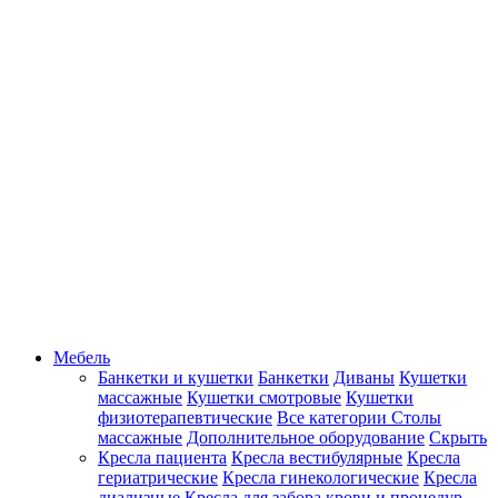
Мебель
Банкетки и кушетки
Банкетки
Диваны
Кушетки
массажные
Кушетки смотровые
Кушетки
физиотерапевтические
Все категории
Столы
массажные
Дополнительное оборудование
Скрыть
Кресла пациента
Кресла вестибулярные
Кресла
гериатрические
Кресла гинекологические
Кресла
диализные
Кресла для забора крови и процедур