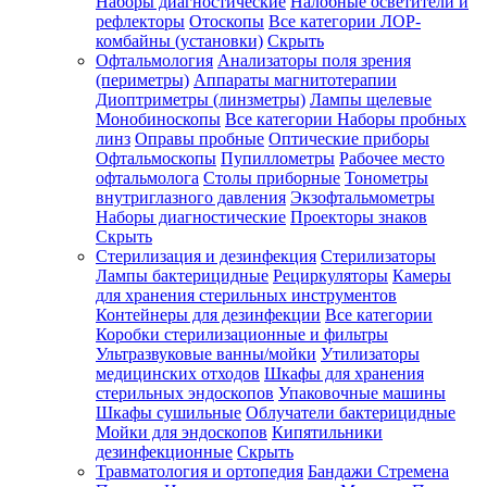
Наборы диагностические
Налобные осветители и
рефлекторы
Отоскопы
Все категории
ЛОР-
комбайны (установки)
Скрыть
Офтальмология
Анализаторы поля зрения
(периметры)
Аппараты магнитотерапии
Диоптриметры (линзметры)
Лампы щелевые
Монобиноскопы
Все категории
Наборы пробных
линз
Оправы пробные
Оптические приборы
Офтальмоскопы
Пупиллометры
Рабочее место
офтальмолога
Столы приборные
Тонометры
внутриглазного давления
Экзофтальмометры
Наборы диагностические
Проекторы знаков
Скрыть
Стерилизация и дезинфекция
Стерилизаторы
Лампы бактерицидные
Рециркуляторы
Камеры
для хранения стерильных инструментов
Контейнеры для дезинфекции
Все категории
Коробки стерилизационные и фильтры
Ультразвуковые ванны/мойки
Утилизаторы
медицинских отходов
Шкафы для хранения
стерильных эндоскопов
Упаковочные машины
Шкафы сушильные
Облучатели бактерицидные
Мойки для эндоскопов
Кипятильники
дезинфекционные
Скрыть
Травматология и ортопедия
Бандажи Стремена