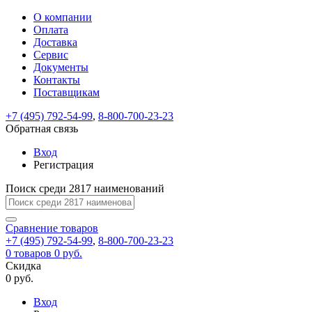
О компании
Восстановление
Обратная
Вход
Регистрация
Оплата
пароля
связь
На
Доставка
вашу
Сервис
почту
Только
Только
Документы
test@example.com
для
для
Ваше
Введите
Заполните
отправлена
ИП
ИП
Контакты
новый
Пароль
На
сообщение
форму.
ссылка.
и
и
пароль
Поставщикам
успешно
вашу
успешно
юр.
юр.
Перейдите
отправлено.
лиц
лиц
восстановлен
почту
Мы
+7 (495) 792-54-99
,
8-800-700-23-23
по
test@test.ru
ней
отправим
Обратная связь
для
отправлена
вам
завершения
ссылка.
Вход
регистрации.
ссылку
Регистрация
Войти
на
указанный
Перейдите
Сообщение
Поиск среди 2817 наименований
Ок
электронный
по
адрес,
ней
перейдя
Сравнение
для
товаров
по
+7 (495) 792-54-99
,
8-800-700-23-23
смены
Запомнить
Забыли
0
товаров
которой
0 руб.
пароля.
меня
пароль?
Сменить
Скидка
вы
0 руб.
сможете
пароль
Я принимаю условия
Войти
задать
пользовательского
Вход
новый
соглашения
и