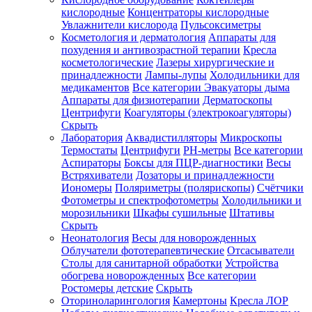
кислородные
Концентраторы кислородные
Увлажнители кислорода
Пульсоксиметры
Косметология и дерматология
Аппараты для
Зарегистрироваться
похудения и антивозрастной терапии
Кресла
косметологические
Лазеры хирургические и
принадлежности
Лампы-лупы
Холодильники для
медикаментов
Все категории
Эвакуаторы дыма
Аппараты для физиотерапии
Дерматоскопы
Зачем
Центрифуги
Коагуляторы (электрокоагуляторы)
регистрироваться?
Скрыть
Лаборатория
Аквадистилляторы
Микроскопы
Все
Термостаты
Центрифуги
PH-метры
Все категории
покупки
в
Аспираторы
Боксы для ПЦР-диагностики
Весы
одном
Встряхиватели
Дозаторы и принадлежности
месте
Иономеры
Поляриметры (полярископы)
Счётчики
Личный
Фотометры и спектрофотометры
Холодильники и
менеджер
морозильники
Шкафы сушильные
Штативы
Отслеживание
Скрыть
статуса
Неонатология
Весы для новорожденных
заказа
Облучатели фототерапевтические
Отсасыватели
Столы для санитарной обработки
Устройства
обогрева новорожденных
Все категории
Ростомеры детские
Скрыть
Оториноларингология
Камертоны
Кресла ЛОР