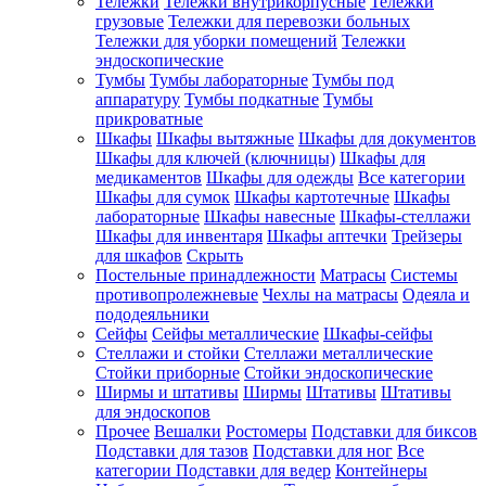
Тележки
Тележки внутрикорпусные
Тележки
грузовые
Тележки для перевозки больных
Тележки для уборки помещений
Тележки
эндоскопические
Тумбы
Тумбы лабораторные
Тумбы под
аппаратуру
Тумбы подкатные
Тумбы
прикроватные
Шкафы
Шкафы вытяжные
Шкафы для документов
Шкафы для ключей (ключницы)
Шкафы для
медикаментов
Шкафы для одежды
Все категории
Шкафы для сумок
Шкафы картотечные
Шкафы
лабораторные
Шкафы навесные
Шкафы-стеллажи
Шкафы для инвентаря
Шкафы аптечки
Трейзеры
для шкафов
Скрыть
Постельные принадлежности
Матрасы
Системы
противопролежневые
Чехлы на матрасы
Одеяла и
пододеяльники
Сейфы
Сейфы металлические
Шкафы-сейфы
Стеллажи и стойки
Стеллажи металлические
Стойки приборные
Стойки эндоскопические
Ширмы и штативы
Ширмы
Штативы
Штативы
для эндоскопов
Прочее
Вешалки
Ростомеры
Подставки для биксов
Подставки для тазов
Подставки для ног
Все
категории
Подставки для ведер
Контейнеры