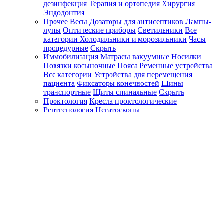
дезинфекция
Терапия и ортопедия
Хирургия
Эндодонтия
Прочее
Весы
Дозаторы для антисептиков
Лампы-
лупы
Оптические приборы
Светильники
Все
категории
Холодильники и морозильники
Часы
процедурные
Скрыть
Иммобилизация
Матрасы вакуумные
Носилки
Повязки косыночные
Пояса
Ременные устройства
Все категории
Устройства для перемещения
пациента
Фиксаторы конечностей
Шины
транспортные
Щиты спинальные
Скрыть
Проктология
Кресла проктологические
Рентгенология
Негатоскопы