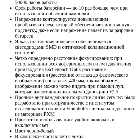
50000 часов работы
Срок работы батарейки — до 10 раз больше, чем при
использовании обычной лампочки
Напряжение контролируется повышающим
преобразователем, который обеспечивает постоянную
подсветку, даже если напряжение падает из-за разрядки
батареек
Яркая, постоянная подсветка обеспечивается
светодиодами SMD и оптической коллимационной
системой
Четко определено расстояние фокусирования: при
использовании всех асферичных луп и луп для чтения
производства Eschenbach Optik расстояние
фокусирования (расстояние от глаза до фактического
изображения) составляет 400 мм, таким образом,
изображение можно четко видеть при помощи луп,
которые имеют дополнительную диоптрию +2.5
Прочное антивандальное покрытие линзы cera-tec: было
разработано при сотрудничестве с институтом
исследований силиката Fraunhofer специально для линз
из материала PXM
Простота в использовании: удобно включать и
выключать свет
Цвет черно-белый
В комплекте поставляется чехол