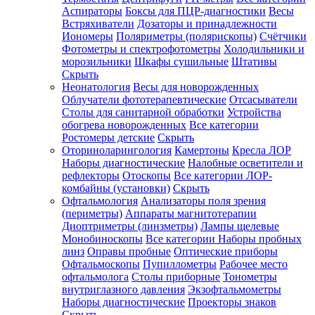
Аспираторы
Боксы для ПЦР-диагностики
Весы
Встряхиватели
Дозаторы и принадлежности
Иономеры
Поляриметры (полярископы)
Счётчики
Фотометры и спектрофотометры
Холодильники и
морозильники
Шкафы сушильные
Штативы
Скрыть
Неонатология
Весы для новорожденных
Облучатели фототерапевтические
Отсасыватели
Столы для санитарной обработки
Устройства
обогрева новорожденных
Все категории
Ростомеры детские
Скрыть
Оториноларингология
Камертоны
Кресла ЛОР
Наборы диагностические
Налобные осветители и
рефлекторы
Отоскопы
Все категории
ЛОР-
комбайны (установки)
Скрыть
Офтальмология
Анализаторы поля зрения
(периметры)
Аппараты магнитотерапии
Диоптриметры (линзметры)
Лампы щелевые
Монобиноскопы
Все категории
Наборы пробных
линз
Оправы пробные
Оптические приборы
Офтальмоскопы
Пупиллометры
Рабочее место
офтальмолога
Столы приборные
Тонометры
внутриглазного давления
Экзофтальмометры
Наборы диагностические
Проекторы знаков
Скрыть