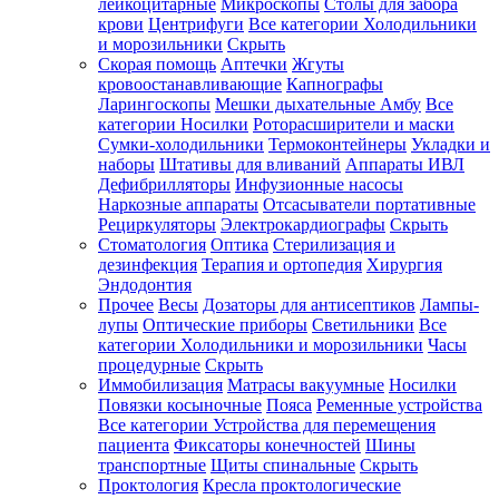
лейкоцитарные
Микроскопы
Столы для забора
крови
Центрифуги
Все категории
Холодильники
и морозильники
Скрыть
Скорая помощь
Аптечки
Жгуты
кровоостанавливающие
Капнографы
Ларингоскопы
Мешки дыхательные Амбу
Все
категории
Носилки
Роторасширители и маски
Сумки-холодильники
Термоконтейнеры
Укладки и
наборы
Штативы для вливаний
Аппараты ИВЛ
Дефибрилляторы
Инфузионные насосы
Наркозные аппараты
Отсасыватели портативные
Рециркуляторы
Электрокардиографы
Скрыть
Стоматология
Оптика
Стерилизация и
дезинфекция
Терапия и ортопедия
Хирургия
Эндодонтия
Прочее
Весы
Дозаторы для антисептиков
Лампы-
лупы
Оптические приборы
Светильники
Все
категории
Холодильники и морозильники
Часы
процедурные
Скрыть
Иммобилизация
Матрасы вакуумные
Носилки
Повязки косыночные
Пояса
Ременные устройства
Все категории
Устройства для перемещения
пациента
Фиксаторы конечностей
Шины
транспортные
Щиты спинальные
Скрыть
Проктология
Кресла проктологические