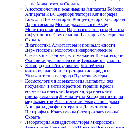
дыма
Кольпоскопы
Скрыть
Анестезиология и реанимация
Аппараты Боброва
Аппараты ИВЛ
Дефибрилляторы
Капнографы
Консоли
Все категории
Концентраторы кислорода
Ларингоскопы
Мешки дыхательные Амбу
Мониторы пациента
Наркозные аппараты
Насосы
инфузионные
Светильники
Расходные материалы
Скрыть
Диагностика
Алкотестеры и принадлежности
Дерматоскопы
Молоточки неврологические
Стетоскопы
Тонометры и манжеты
Все категории
Фонарики диагностические
Термометры
Скрыть
Кислородное оборудование
Коктейлеры
кислородные
Концентраторы кислородные
Увлажнители кислорода
Пульсоксиметры
Косметология и дерматология
Аппараты для
похудения и антивозрастной терапии
Кресла
косметологические
Лазеры хирургические и
принадлежности
Лампы-лупы
Холодильники для
медикаментов
Все категории
Эвакуаторы дыма
Аппараты для физиотерапии
Дерматоскопы
Центрифуги
Коагуляторы (электрокоагуляторы)
Скрыть
Лаборатория
Аквадистилляторы
Микроскопы
Термостаты
Центрифуги
PH-метры
Все категории