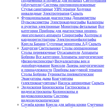
Подъемники и подвесы для больных
Светотерапия
(облучатели)
Системы противопролежневые
Стулья санитарные
УВЧ терапия
Ходунки
инвалидные
Электротерапия
Скрыть
Функциональная диагностика
Динамометры
Пульсоксиметры
Электрокардиографы
Калиперы
и рулетки электронные
Мониторы фетальные
Все
категории
Приборы для диагностики опорно-
двигательного аппарата
Спирографы
Холтеры и
кардиорегистраторы
Электроэнцефалографы
Кресла Барани
Суточные мониторы АД
Скрыть
Хирургия
Светильники
Столы операционные
Столы перевязочные
Отсасыватели
Аппараты
Боброва
Все категории
Аппараты хирургические
(физиодиспенсеры)
Визуализаторы вен и
допоборудование
Консоли
Лазеры хирургические
и принадлежности
Приборы вакуумной терапии
Столы Боброва
Турникеты пневматические
Эвакуаторы дыма
Коагуляторы
(электрокоагуляторы)
Насосы шприцевые
Скрыть
Эндоскопия
Бронхоскопы
Гастроскопы и
видеогастроскопы
Колоноскопы и
видеоколоноскопы
Системы
видеоэндоскопические
Служба крови
Кресла для забора крови
Счетчики