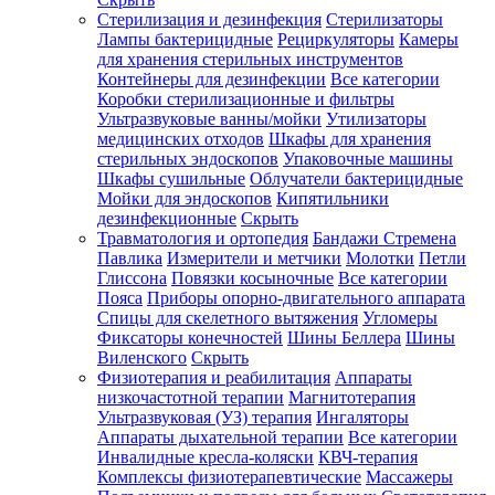
Стерилизация и дезинфекция
Стерилизаторы
Лампы бактерицидные
Рециркуляторы
Камеры
для хранения стерильных инструментов
Контейнеры для дезинфекции
Все категории
Коробки стерилизационные и фильтры
Ультразвуковые ванны/мойки
Утилизаторы
медицинских отходов
Шкафы для хранения
стерильных эндоскопов
Упаковочные машины
Шкафы сушильные
Облучатели бактерицидные
Мойки для эндоскопов
Кипятильники
дезинфекционные
Скрыть
Травматология и ортопедия
Бандажи Стремена
Павлика
Измерители и метчики
Молотки
Петли
Глиссона
Повязки косыночные
Все категории
Пояса
Приборы опорно-двигательного аппарата
Спицы для скелетного вытяжения
Угломеры
Фиксаторы конечностей
Шины Беллера
Шины
Виленского
Скрыть
Физиотерапия и реабилитация
Аппараты
низкочастотной терапии
Магнитотерапия
Ультразвуковая (УЗ) терапия
Ингаляторы
Аппараты дыхательной терапии
Все категории
Инвалидные кресла-коляски
КВЧ-терапия
Комплексы физиотерапевтические
Массажеры