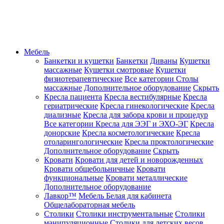
Мебель
Банкетки и кушетки
Банкетки
Диваны
Кушетки
массажные
Кушетки смотровые
Кушетки
физиотерапевтические
Все категории
Столы
массажные
Дополнительное оборудование
Скрыть
Кресла пациента
Кресла вестибулярные
Кресла
гериатрические
Кресла гинекологические
Кресла
диализные
Кресла для забора крови и процедур
Все категории
Кресла для ЭЭГ и ЭХО-ЭГ
Кресла
донорские
Кресла косметологические
Кресла
отоларингологические
Кресла проктологические
Дополнительное оборудование
Скрыть
Кровати
Кровати для детей и новорожденных
Кровати общебольничные
Кровати
функциональные
Кровати металлические
Дополнительное оборудование
Лавкор™
Мебель Белая для кабинета
Общелабораторная мебель
Столики
Столики инструментальные
Столики
манипуляционные
Столики для детских весов