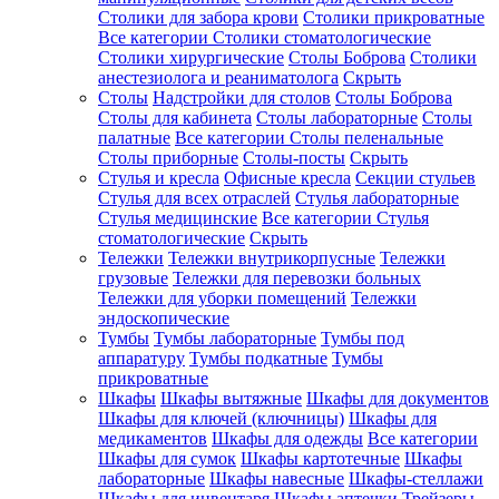
Столики для забора крови
Столики прикроватные
Все категории
Столики стоматологические
Столики хирургические
Столы Боброва
Столики
анестезиолога и реаниматолога
Скрыть
Столы
Надстройки для столов
Столы Боброва
Столы для кабинета
Столы лабораторные
Столы
палатные
Все категории
Столы пеленальные
Столы приборные
Столы-посты
Скрыть
Стулья и кресла
Офисные кресла
Секции стульев
Стулья для всех отраслей
Стулья лабораторные
Стулья медицинские
Все категории
Стулья
стоматологические
Скрыть
Тележки
Тележки внутрикорпусные
Тележки
грузовые
Тележки для перевозки больных
Тележки для уборки помещений
Тележки
эндоскопические
Тумбы
Тумбы лабораторные
Тумбы под
аппаратуру
Тумбы подкатные
Тумбы
прикроватные
Шкафы
Шкафы вытяжные
Шкафы для документов
Шкафы для ключей (ключницы)
Шкафы для
медикаментов
Шкафы для одежды
Все категории
Шкафы для сумок
Шкафы картотечные
Шкафы
лабораторные
Шкафы навесные
Шкафы-стеллажи
Шкафы для инвентаря
Шкафы аптечки
Трейзеры