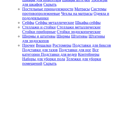
для шкафов
Скрыть
Постельные принадлежности
Матрасы
Системы
противопролежневые
Чехлы на матрасы
Одеяла и
пододеяльники
Сейфы
Сейфы металлические
Шкафы-сейфы
Стеллажи и стойки
Стеллажи металлические
Стойки приборные
Стойки эндоскопические
Ширмы и штативы
Ширмы
Штативы
Штативы
для эндоскопов
Прочее
Вешалки
Ростомеры
Подставки для биксов
Подставки для тазов
Подставки для ног
Все
категории
Подставки для ведер
Контейнеры
Наборы для уборки пола
Тележки для уборки
помещений
Скрыть