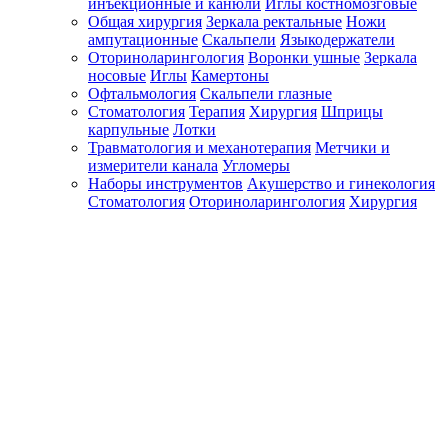
инъекционные и канюли
Иглы костномозговые
Общая хирургия
Зеркала ректальные
Ножи
ампутационные
Скальпели
Языкодержатели
Оториноларингология
Воронки ушные
Зеркала
носовые
Иглы
Камертоны
Офтальмология
Скальпели глазные
Стоматология
Терапия
Хирургия
Шприцы
карпульные
Лотки
Травматология и механотерапия
Метчики и
измерители канала
Угломеры
Наборы инструментов
Акушерство и гинекология
Стоматология
Оториноларингология
Хирургия