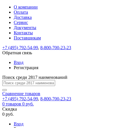
О компании
Восстановление
Обратная
Вход
Регистрация
Оплата
пароля
связь
На
Доставка
вашу
Сервис
почту
Только
Только
Документы
test@example.com
для
для
Ваше
Введите
Заполните
отправлена
ИП
ИП
Контакты
новый
Пароль
На
сообщение
форму.
ссылка.
и
и
пароль
Поставщикам
успешно
вашу
успешно
юр.
юр.
Перейдите
отправлено.
лиц
лиц
восстановлен
почту
Мы
+7 (495) 792-54-99
,
8-800-700-23-23
по
test@test.ru
ней
отправим
Обратная связь
для
отправлена
вам
завершения
ссылка.
Вход
регистрации.
ссылку
Регистрация
Войти
на
указанный
Перейдите
Сообщение
Поиск среди 2817 наименований
Ок
электронный
по
адрес,
ней
перейдя
Сравнение
для
товаров
по
+7 (495) 792-54-99
,
8-800-700-23-23
смены
Запомнить
Забыли
0
товаров
которой
0 руб.
пароля.
меня
пароль?
Сменить
Скидка
вы
0 руб.
сможете
пароль
Я принимаю условия
Войти
задать
пользовательского
Вход
новый
соглашения
и