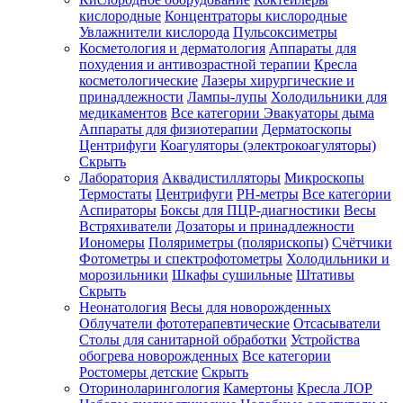
кислородные
Концентраторы кислородные
Увлажнители кислорода
Пульсоксиметры
Косметология и дерматология
Аппараты для
Зарегистрироваться
похудения и антивозрастной терапии
Кресла
косметологические
Лазеры хирургические и
принадлежности
Лампы-лупы
Холодильники для
медикаментов
Все категории
Эвакуаторы дыма
Аппараты для физиотерапии
Дерматоскопы
Зачем
Центрифуги
Коагуляторы (электрокоагуляторы)
регистрироваться?
Скрыть
Лаборатория
Аквадистилляторы
Микроскопы
Все
Термостаты
Центрифуги
PH-метры
Все категории
покупки
в
Аспираторы
Боксы для ПЦР-диагностики
Весы
одном
Встряхиватели
Дозаторы и принадлежности
месте
Иономеры
Поляриметры (полярископы)
Счётчики
Личный
Фотометры и спектрофотометры
Холодильники и
менеджер
морозильники
Шкафы сушильные
Штативы
Отслеживание
Скрыть
статуса
Неонатология
Весы для новорожденных
заказа
Облучатели фототерапевтические
Отсасыватели
Столы для санитарной обработки
Устройства
обогрева новорожденных
Все категории
Ростомеры детские
Скрыть
Оториноларингология
Камертоны
Кресла ЛОР