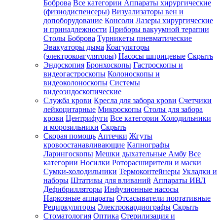
Боброва
Все категории
Аппараты хирургические
(физиодиспенсеры)
Визуализаторы вен и
допоборудование
Консоли
Лазеры хирургические
и принадлежности
Приборы вакуумной терапии
Столы Боброва
Турникеты пневматические
Эвакуаторы дыма
Коагуляторы
(электрокоагуляторы)
Насосы шприцевые
Скрыть
Эндоскопия
Бронхоскопы
Гастроскопы и
видеогастроскопы
Колоноскопы и
видеоколоноскопы
Системы
видеоэндоскопические
Служба крови
Кресла для забора крови
Счетчики
лейкоцитарные
Микроскопы
Столы для забора
крови
Центрифуги
Все категории
Холодильники
и морозильники
Скрыть
Скорая помощь
Аптечки
Жгуты
кровоостанавливающие
Капнографы
Ларингоскопы
Мешки дыхательные Амбу
Все
категории
Носилки
Роторасширители и маски
Сумки-холодильники
Термоконтейнеры
Укладки и
наборы
Штативы для вливаний
Аппараты ИВЛ
Дефибрилляторы
Инфузионные насосы
Наркозные аппараты
Отсасыватели портативные
Рециркуляторы
Электрокардиографы
Скрыть
Стоматология
Оптика
Стерилизация и