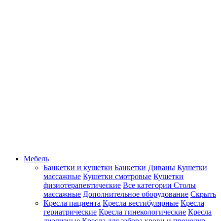
Мебель
Банкетки и кушетки
Банкетки
Диваны
Кушетки
массажные
Кушетки смотровые
Кушетки
физиотерапевтические
Все категории
Столы
массажные
Дополнительное оборудование
Скрыть
Кресла пациента
Кресла вестибулярные
Кресла
гериатрические
Кресла гинекологические
Кресла
диализные
Кресла для забора крови и процедур