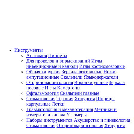
Инструменты
Анатомия
Пинцеты
Для проколов и впрыскиваний
Иглы
инъекционные и канюли
Иглы костномозговые
Общая хирургия
Зеркала ректальные
Ножи
ампутационные
Скальпели
Языкодержатели
Оториноларингология
Воронки ушные
Зеркала
носовые
Иглы
Камертоны
Офтальмология
Скальпели глазные
Стоматология
Терапия
Хирургия
Шприцы
карпульные
Лотки
Травматология и механотерапия
Метчики и
измерители канала
Угломеры
Наборы инструментов
Акушерство и гинекология
Стоматология
Оториноларингология
Хирургия