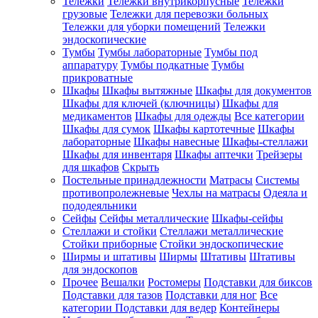
Тележки
Тележки внутрикорпусные
Тележки
грузовые
Тележки для перевозки больных
Тележки для уборки помещений
Тележки
эндоскопические
Тумбы
Тумбы лабораторные
Тумбы под
аппаратуру
Тумбы подкатные
Тумбы
прикроватные
Шкафы
Шкафы вытяжные
Шкафы для документов
Шкафы для ключей (ключницы)
Шкафы для
медикаментов
Шкафы для одежды
Все категории
Шкафы для сумок
Шкафы картотечные
Шкафы
лабораторные
Шкафы навесные
Шкафы-стеллажи
Шкафы для инвентаря
Шкафы аптечки
Трейзеры
для шкафов
Скрыть
Постельные принадлежности
Матрасы
Системы
противопролежневые
Чехлы на матрасы
Одеяла и
пододеяльники
Сейфы
Сейфы металлические
Шкафы-сейфы
Стеллажи и стойки
Стеллажи металлические
Стойки приборные
Стойки эндоскопические
Ширмы и штативы
Ширмы
Штативы
Штативы
для эндоскопов
Прочее
Вешалки
Ростомеры
Подставки для биксов
Подставки для тазов
Подставки для ног
Все
категории
Подставки для ведер
Контейнеры