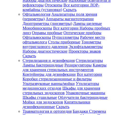
Наборы диагностические
Налобные осветители и
рефлекторы
Отоскопы
Все категории
ЛОР-
комбайны (установки)
Скрыть
Офтальмология
Анализаторы поля зрения
(периметры)
Аппараты магнитотерапии
Диоптриметры (линзметры)
Лампы щелевые
Монобиноскопы
Все категории
Наборы пробных
линз
Оправы пробные
Оптические приборы
Офтальмоскопы
Пупиллометры
Рабочее место
офтальмолога
Столы приборные
Тонометры
внутриглазного давления
Экзофтальмометры
Наборы диагностические
Проекторы знаков
Скрыть
Стерилизация и дезинфекция
Стерилизаторы
Лампы бактерицидные
Рециркуляторы
Камеры
для хранения стерильных инструментов
Контейнеры для дезинфекции
Все категории
Коробки стерилизационные и фильтры
Ультразвуковые ванны/мойки
Утилизаторы
медицинских отходов
Шкафы для хранения
стерильных эндоскопов
Упаковочные машины
Шкафы сушильные
Облучатели бактерицидные
Мойки для эндоскопов
Кипятильники
дезинфекционные
Скрыть
Травматология и ортопедия
Бандажи Стремена