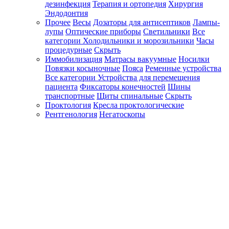
дезинфекция
Терапия и ортопедия
Хирургия
Эндодонтия
Прочее
Весы
Дозаторы для антисептиков
Лампы-
лупы
Оптические приборы
Светильники
Все
категории
Холодильники и морозильники
Часы
процедурные
Скрыть
Иммобилизация
Матрасы вакуумные
Носилки
Повязки косыночные
Пояса
Ременные устройства
Все категории
Устройства для перемещения
пациента
Фиксаторы конечностей
Шины
транспортные
Щиты спинальные
Скрыть
Проктология
Кресла проктологические
Рентгенология
Негатоскопы