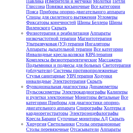
Павлика
Измерители и метчики
Молотки
Петли
Глиссона
Повязки косыночные
Все категории
Пояса
Приборы опорно-двигательного аппарата
Спицы для скелетного вытяжения
Угломеры
Фиксаторы конечностей
Шины Беллера
Шины
Виленского
Скрыть
Физиотерапия и реабилитация
Аппараты
низкочастотной терапии
Магнитотерапия
Ультразвуковая (УЗ) терапия
Ингаляторы
Аппараты дыхательной терапии
Все категории
Инвалидные кресла-коляски
КВЧ-терапия
Комплексы физиотерапевтические
Массажеры
Подъемники и подвесы для больных
Светотерапия
(облучатели)
Системы противопролежневые
Стулья санитарные
УВЧ терапия
Ходунки
инвалидные
Электротерапия
Скрыть
Функциональная диагностика
Динамометры
Пульсоксиметры
Электрокардиографы
Калиперы
и рулетки электронные
Мониторы фетальные
Все
категории
Приборы для диагностики опорно-
двигательного аппарата
Спирографы
Холтеры и
кардиорегистраторы
Электроэнцефалографы
Кресла Барани
Суточные мониторы АД
Скрыть
Хирургия
Светильники
Столы операционные
Столы перевязочные
Отсасыватели
Аппараты