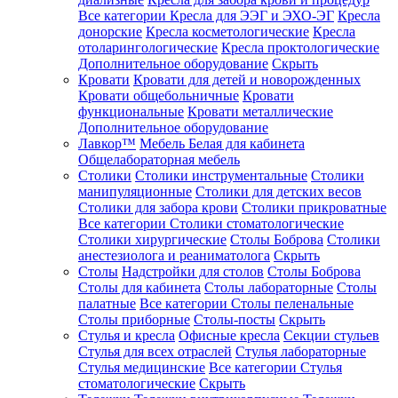
Все категории
Кресла для ЭЭГ и ЭХО-ЭГ
Кресла
донорские
Кресла косметологические
Кресла
отоларингологические
Кресла проктологические
Дополнительное оборудование
Скрыть
Кровати
Кровати для детей и новорожденных
Кровати общебольничные
Кровати
функциональные
Кровати металлические
Дополнительное оборудование
Лавкор™
Мебель Белая для кабинета
Общелабораторная мебель
Столики
Столики инструментальные
Столики
манипуляционные
Столики для детских весов
Столики для забора крови
Столики прикроватные
Все категории
Столики стоматологические
Столики хирургические
Столы Боброва
Столики
анестезиолога и реаниматолога
Скрыть
Столы
Надстройки для столов
Столы Боброва
Столы для кабинета
Столы лабораторные
Столы
палатные
Все категории
Столы пеленальные
Столы приборные
Столы-посты
Скрыть
Стулья и кресла
Офисные кресла
Секции стульев
Стулья для всех отраслей
Стулья лабораторные
Стулья медицинские
Все категории
Стулья
стоматологические
Скрыть