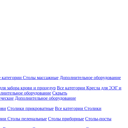
е категории
Столы массажные
Дополнительное оборудование
для забора крови и процедур
Все категории
Кресла для ЭЭГ и
лнительное оборудование
Скрыть
ические
Дополнительное оборудование
ови
Столики прикроватные
Все категории
Столики
ории
Столы пеленальные
Столы приборные
Столы-посты