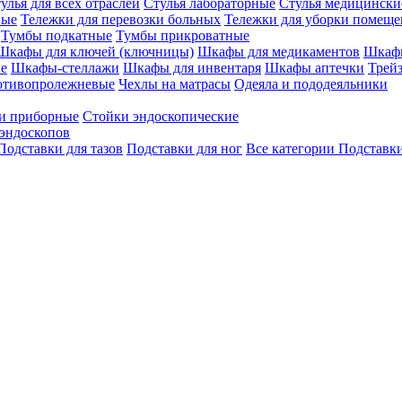
улья для всех отраслей
Стулья лабораторные
Стулья медицински
вые
Тележки для перевозки больных
Тележки для уборки помещ
Тумбы подкатные
Тумбы прикроватные
Шкафы для ключей (ключницы)
Шкафы для медикаментов
Шкафы
е
Шкафы-стеллажи
Шкафы для инвентаря
Шкафы аптечки
Трей
отивопролежневые
Чехлы на матрасы
Одеяла и пододеяльники
и приборные
Стойки эндоскопические
эндоскопов
Подставки для тазов
Подставки для ног
Все категории
Подставки