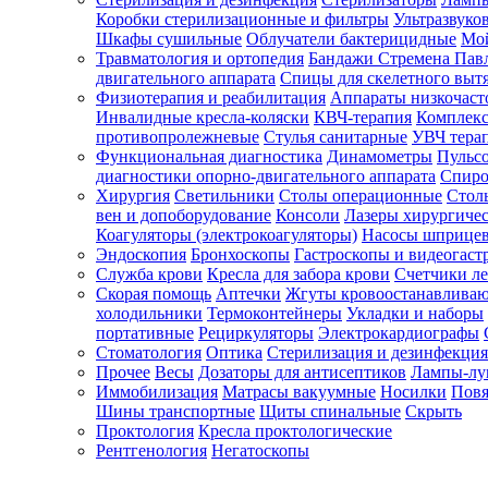
Коробки стерилизационные и фильтры
Ультразвуко
Шкафы сушильные
Облучатели бактерицидные
Мой
Травматология и ортопедия
Бандажи Стремена Пав
Зарегистрироваться
двигательного аппарата
Спицы для скелетного выт
Физиотерапия и реабилитация
Аппараты низкочаст
Инвалидные кресла-коляски
КВЧ-терапия
Комплекс
противопролежневые
Стулья санитарные
УВЧ тера
Функциональная диагностика
Динамометры
Пульс
Зачем
диагностики опорно-двигательного аппарата
Спиро
регистрироваться?
Хирургия
Светильники
Столы операционные
Стол
вен и допоборудование
Консоли
Лазеры хирургиче
Все
Коагуляторы (электрокоагуляторы)
Насосы шприце
покупки
Эндоскопия
Бронхоскопы
Гастроскопы и видеогаст
в
одном
Служба крови
Кресла для забора крови
Счетчики л
месте
Скорая помощь
Аптечки
Жгуты кровоостанавлива
Личный
холодильники
Термоконтейнеры
Укладки и наборы
менеджер
портативные
Рециркуляторы
Электрокардиографы
Стоматология
Оптика
Стерилизация и дезинфекция
Отслеживание
статуса
Прочее
Весы
Дозаторы для антисептиков
Лампы-л
заказа
Иммобилизация
Матрасы вакуумные
Носилки
Повя
Шины транспортные
Щиты спинальные
Скрыть
Проктология
Кресла проктологические
Рентгенология
Негатоскопы