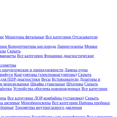
ие
Мониторы фетальные
Все категории
Отсасыватели
ории
Концентраторы кислорода
Ларингоскопы
Мешки
алы
Скрыть
 манжеты
Все категории
Фонарики диагностические
ксиметры
ы хирургические и принадлежности
Лампы-лупы
рифуги
Коагуляторы (электрокоагуляторы)
Скрыть
 для ПЦР-диагностики
Весы
Встряхиватели
Дозаторы и
и морозильники
Шкафы сушильные
Штативы
Скрыть
аботки
Устройства обогрева новорожденных
Все категории
опы
Все категории
ЛОР-комбайны (установки)
Скрыть
ы щелевые
Монобиноскопы
Все категории
Наборы пробных
иборные
Тонометры внутриглазного давления
ных инструментов
Контейнеры для дезинфекции
Все категории