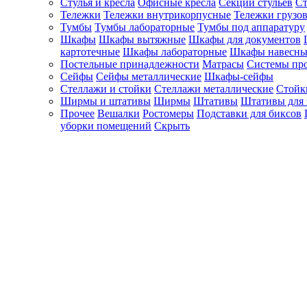
Стулья и кресла
Офисные кресла
Секции стульев
Ст
Тележки
Тележки внутрикорпусные
Тележки грузо
Тумбы
Тумбы лабораторные
Тумбы под аппаратуру
Шкафы
Шкафы вытяжные
Шкафы для документов
картотечные
Шкафы лабораторные
Шкафы навесны
Постельные принадлежности
Матрасы
Системы пр
Сейфы
Сейфы металлические
Шкафы-сейфы
Стеллажи и стойки
Стеллажи металлические
Стойк
Ширмы и штативы
Ширмы
Штативы
Штативы для 
Прочее
Вешалки
Ростомеры
Подставки для биксов
уборки помещений
Скрыть