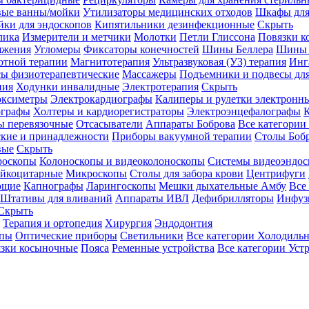
вые ванны/мойки
Утилизаторы медицинских отходов
Шкафы для
ки для эндоскопов
Кипятильники дезинфекционные
Скрыть
лика
Измерители и метчики
Молотки
Петли Глиссона
Повязки к
яжения
Угломеры
Фиксаторы конечностей
Шины Беллера
Шины 
отной терапии
Магнитотерапия
Ультразвуковая (УЗ) терапия
Инг
ы физиотерапевтические
Массажеры
Подъемники и подвесы дл
пия
Ходунки инвалидные
Электротерапия
Скрыть
оксиметры
Электрокардиографы
Калиперы и рулетки электронн
графы
Холтеры и кардиорегистраторы
Электроэнцефалографы
К
ы перевязочные
Отсасыватели
Аппараты Боброва
Все категории
ские и принадлежности
Приборы вакуумной терапии
Столы Боб
вые
Скрыть
роскопы
Колоноскопы и видеоколоноскопы
Системы видеоэндос
ейкоцитарные
Микроскопы
Столы для забора крови
Центрифуги
ющие
Капнографы
Ларингоскопы
Мешки дыхательные Амбу
Все
Штативы для вливаний
Аппараты ИВЛ
Дефибрилляторы
Инфуз
Скрыть
Терапия и ортопедия
Хирургия
Эндодонтия
упы
Оптические приборы
Светильники
Все категории
Холодильн
зки косыночные
Пояса
Ременные устройства
Все категории
Уст