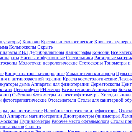
агуляторы)
Консоли
Кресла гинекологические
Кровати акушерск
дыма
Кольпоскопы
Скрыть
ппараты ИВЛ
Дефибрилляторы
Капнографы
Консоли
Все катег
 аппараты
Насосы инфузионные
Светильники
Расходные матери
атоскопы
Молоточки неврологические
Стетоскопы
Тонометры и
ые
Концентраторы кислородные
Увлажнители кислорода
Пульсо
ния и антивозрастной терапии
Кресла косметологические
Лазер
акуаторы дыма
Аппараты для физиотерапии
Дерматоскопы
Цент
остаты
Центрифуги
PH-метры
Все категории
Аспираторы
Боксы
копы)
Счётчики
Фотометры и спектрофотометры
Холодильники 
и фототерапевтические
Отсасыватели
Столы для санитарной обр
оры диагностические
Налобные осветители и рефлекторы
Отоск
ры)
Аппараты магнитотерапии
Диоптриметры (линзметры)
Ламп
ьмоскопы
Пупиллометры
Рабочее место офтальмолога
Столы пр
торы знаков
Скрыть
 бактерицидные
Рециркуляторы
Камеры для хранения стериль