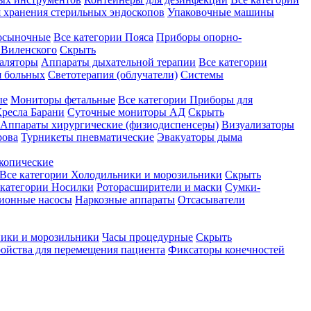
 хранения стерильных эндоскопов
Упаковочные машины
осыночные
Все категории
Пояса
Приборы опорно-
Виленского
Скрыть
аляторы
Аппараты дыхательной терапии
Все категории
я больных
Светотерапия (облучатели)
Системы
ые
Мониторы фетальные
Все категории
Приборы для
ресла Барани
Суточные мониторы АД
Скрыть
Аппараты хирургические (физиодиспенсеры)
Визуализаторы
рова
Турникеты пневматические
Эвакуаторы дыма
копические
Все категории
Холодильники и морозильники
Скрыть
 категории
Носилки
Роторасширители и маски
Сумки-
ионные насосы
Наркозные аппараты
Отсасыватели
ики и морозильники
Часы процедурные
Скрыть
ройства для перемещения пациента
Фиксаторы конечностей