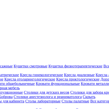
ссажные
Кушетки смотровые
Кушетки физиотерапевтические
Вс
иатрические
Кресла гинекологические
Кресла диализные
Кресла 
ие
Кресла отоларингологические
Кресла проктологические
Допо
ати общебольничные
Кровати функциональные
Кровати металл
рная мебель
ипуляционные
Столики для детских весов
Столики для забора кр
Боброва
Столики анестезиолога и реаниматолога
Скрыть
ы для кабинета
Столы лабораторные
Столы палатные
Все катег