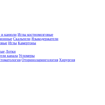
 и канюли
Иглы костномозговые
ционные
Скальпели
Языкодержатели
совые
Иглы
Камертоны
ные
Лотки
ели канала
Угломеры
томатология
Оториноларингология
Хирургия