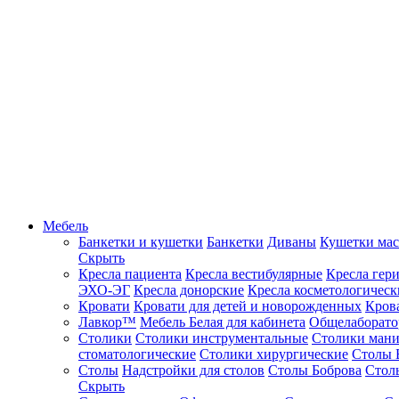
Мебель
Банкетки и кушетки
Банкетки
Диваны
Кушетки ма
Скрыть
Кресла пациента
Кресла вестибулярные
Кресла гер
ЭХО-ЭГ
Кресла донорские
Кресла косметологическ
Кровати
Кровати для детей и новорожденных
Кров
Лавкор™
Мебель Белая для кабинета
Общелаборато
Столики
Столики инструментальные
Столики ман
стоматологические
Столики хирургические
Столы 
Столы
Надстройки для столов
Столы Боброва
Стол
Скрыть