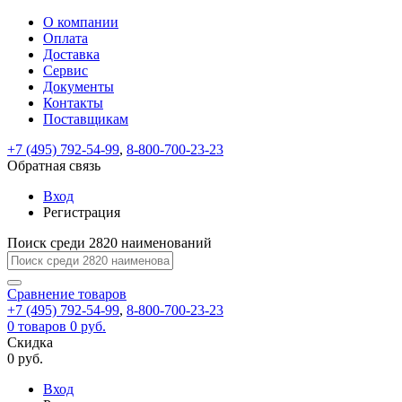
О компании
Восстановление
Обратная
Вход
Регистрация
Оплата
пароля
связь
На
Доставка
вашу
Сервис
почту
Только
Только
Документы
test@example.com
для
для
Ваше
Введите
Заполните
отправлена
Контакты
ИП
ИП
новый
Пароль
На
сообщение
ссылка.
форму.
и
и
Поставщикам
пароль
успешно
вашу
успешно
юр.
юр.
Перейдите
лиц
лиц
отправлено.
восстановлен
почту
+7 (495) 792-54-99
,
8-800-700-23-23
Мы
по
test@test.ru
ней
Обратная связь
отправим
для
отправлена
вам
завершения
Вход
ссылка.
регистрации.
ссылку
Регистрация
Войти
на
указанный
Поиск среди 2820 наименований
Перейдите
Сообщение
Ок
электронный
по
адрес,
ней
Сравнение
товаров
перейдя
для
+7 (495) 792-54-99
,
8-800-700-23-23
по
смены
Запомнить
Забыли
0
товаров
0 руб.
которой
пароля.
меня
пароль?
Скидка
Сменить
вы
0 руб.
сможете
пароль
Войти
Я принимаю условия
задать
Вход
пользовательского