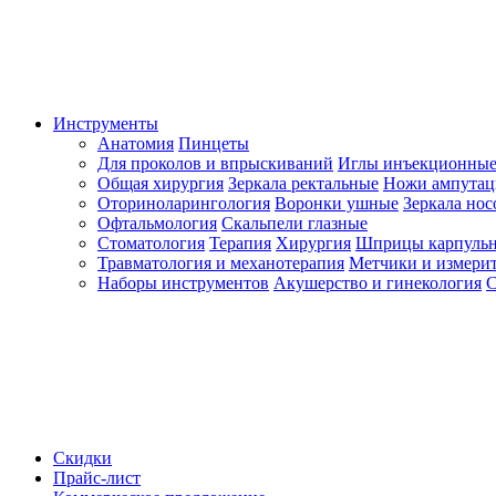
Инструменты
Анатомия
Пинцеты
Для проколов и впрыскиваний
Иглы инъекционные
Общая хирургия
Зеркала ректальные
Ножи ампута
Оториноларингология
Воронки ушные
Зеркала но
Офтальмология
Скальпели глазные
Стоматология
Терапия
Хирургия
Шприцы карпуль
Травматология и механотерапия
Метчики и измерит
Наборы инструментов
Акушерство и гинекология
С
Скидки
Прайс-лист