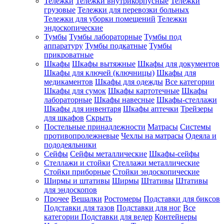
Тележки
Тележки внутрикорпусные
Тележки
грузовые
Тележки для перевозки больных
Тележки для уборки помещений
Тележки
эндоскопические
Тумбы
Тумбы лабораторные
Тумбы под
аппаратуру
Тумбы подкатные
Тумбы
прикроватные
Шкафы
Шкафы вытяжные
Шкафы для документов
Шкафы для ключей (ключницы)
Шкафы для
медикаментов
Шкафы для одежды
Все категории
Шкафы для сумок
Шкафы картотечные
Шкафы
лабораторные
Шкафы навесные
Шкафы-стеллажи
Шкафы для инвентаря
Шкафы аптечки
Трейзеры
для шкафов
Скрыть
Постельные принадлежности
Матрасы
Системы
противопролежневые
Чехлы на матрасы
Одеяла и
пододеяльники
Сейфы
Сейфы металлические
Шкафы-сейфы
Стеллажи и стойки
Стеллажи металлические
Стойки приборные
Стойки эндоскопические
Ширмы и штативы
Ширмы
Штативы
Штативы
для эндоскопов
Прочее
Вешалки
Ростомеры
Подставки для биксов
Подставки для тазов
Подставки для ног
Все
категории
Подставки для ведер
Контейнеры