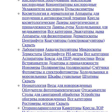
кислородные
Концентраторы кислородные
Увлажнители кислорода
Пульсоксиметры
Косметология и дерматология
Аппараты для
Зарегистрироваться
похудения и антивозрастной терапии
Кресла
косметологические
Лазеры хирургические и
принадлежности
Лампы-лупы
Холодильники для
медикаментов
Все категории
Эвакуаторы дыма
Аппараты для физиотерапии
Дерматоскопы
Зачем
Центрифуги
Коагуляторы (электрокоагуляторы)
регистрироваться?
Скрыть
Лаборатория
Аквадистилляторы
Микроскопы
Все
Термостаты
Центрифуги
PH-метры
Все категории
покупки
в
Аспираторы
Боксы для ПЦР-диагностики
Весы
одном
Встряхиватели
Дозаторы и принадлежности
месте
Иономеры
Поляриметры (полярископы)
Счётчики
Личный
Фотометры и спектрофотометры
Холодильники и
менеджер
морозильники
Шкафы сушильные
Штативы
Отслеживание
Скрыть
статуса
Неонатология
Весы для новорожденных
заказа
Облучатели фототерапевтические
Отсасыватели
Столы для санитарной обработки
Устройства
обогрева новорожденных
Все категории
Ростомеры детские
Скрыть
Оториноларингология
Камертоны
Кресла ЛОР