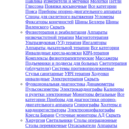
Павлика
Измерители и метчики
Молотки
Петли
Глиссона
Повязки косыночные
Все категории
Пояса
Приборы опорно-двигательного аппарата
Спицы для скелетного вытяжения
Угломеры
Фиксаторы конечностей
Шины Беллера
Шины
Виленского
Скрыть
Физиотерапия и реабилитация
Аппараты
низкочастотной терапии
Магнитотерапия
Ультразвуковая (УЗ) терапия
Ингаляторы
Аппараты дыхательной терапии
Все категории
Инвалидные кресла-коляски
КВЧ-терапия
Комплексы физиотерапевтические
Массажеры
Подъемники и подвесы для больных
Светотерапия
(облучатели)
Системы противопролежневые
Стулья санитарные
УВЧ терапия
Ходунки
инвалидные
Электротерапия
Скрыть
Функциональная диагностика
Динамометры
Пульсоксиметры
Электрокардиографы
Калиперы
и рулетки электронные
Мониторы фетальные
Все
категории
Приборы для диагностики опорно-
двигательного аппарата
Спирографы
Холтеры и
кардиорегистраторы
Электроэнцефалографы
Кресла Барани
Суточные мониторы АД
Скрыть
Хирургия
Светильники
Столы операционные
Столы перевязочные
Отсасыватели
Аппараты