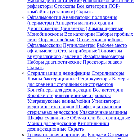
Наборы диагностические
Налобные осветители и
рефлекторы
Отоскопы
Все категории
ЛОР-
комбайны (установки)
Скрыть
Офтальмология
Анализаторы поля зрения
(периметры)
Аппараты магнитотерапии
Диоптриметры (линзметры)
Лампы щелевые
Монобиноскопы
Все категории
Наборы пробных
линз
Оправы пробные
Оптические приборы
Офтальмоскопы
Пупиллометры
Рабочее место
офтальмолога
Столы приборные
Тонометры
внутриглазного давления
Экзофтальмометры
Наборы диагностические
Проекторы знаков
Скрыть
Стерилизация и дезинфекция
Стерилизаторы
Лампы бактерицидные
Рециркуляторы
Камеры
для хранения стерильных инструментов
Контейнеры для дезинфекции
Все категории
Коробки стерилизационные и фильтры
Ультразвуковые ванны/мойки
Утилизаторы
медицинских отходов
Шкафы для хранения
стерильных эндоскопов
Упаковочные машины
Шкафы сушильные
Облучатели бактерицидные
Мойки для эндоскопов
Кипятильники
дезинфекционные
Скрыть
Травматология и ортопедия
Бандажи Стремена