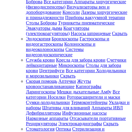
Боброва
Все категории
Аппараты хирургические
(физиодиспенсеры)
Визуализаторы вен и
допоборудование
Консоли
Лазеры хирургические
и принадлежности
Приборы вакуумной терапии
Столы Боброва
Турникеты пневматические
Эвакуаторы дыма
Коагуляторы
(электрокоагуляторы)
Насосы шприцевые
Скрыть
Эндоскопия
Бронхоскопы
Гастроскопы и
видеогастроскопы
Колоноскопы и
видеоколоноскопы
Системы
видеоэндоскопические
Служба крови
Кресла для забора крови
Счетчики
лейкоцитарные
Микроскопы
Столы для забора
крови
Центрифуги
Все категории
Холодильники
и морозильники
Скрыть
Скорая помощь
Аптечки
Жгуты
кровоостанавливающие
Капнографы
Ларингоскопы
Мешки дыхательные Амбу
Все
категории
Носилки
Роторасширители и маски
Сумки-холодильники
Термоконтейнеры
Укладки и
наборы
Штативы для вливаний
Аппараты ИВЛ
Дефибрилляторы
Инфузионные насосы
Наркозные аппараты
Отсасыватели портативные
Рециркуляторы
Электрокардиографы
Скрыть
Стоматология
Оптика
Стерилизация и