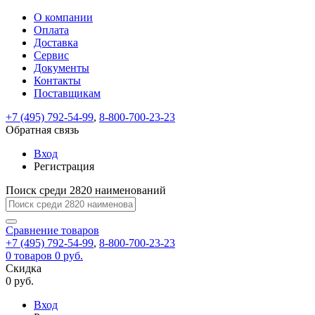
О компании
Восстановление
Обратная
Вход
Регистрация
Оплата
пароля
связь
На
Доставка
вашу
Сервис
почту
Только
Только
Документы
test@example.com
для
для
Ваше
Введите
Заполните
отправлена
ИП
ИП
Контакты
новый
Пароль
На
сообщение
форму.
ссылка.
и
и
пароль
Поставщикам
успешно
вашу
успешно
юр.
юр.
Перейдите
отправлено.
лиц
лиц
восстановлен
почту
Мы
+7 (495) 792-54-99
,
8-800-700-23-23
по
test@test.ru
ней
отправим
Обратная связь
для
отправлена
вам
завершения
ссылка.
Вход
регистрации.
ссылку
Регистрация
Войти
на
указанный
Перейдите
Сообщение
Поиск среди 2820 наименований
Ок
электронный
по
адрес,
ней
перейдя
Сравнение
для
товаров
по
+7 (495) 792-54-99
,
8-800-700-23-23
смены
Запомнить
Забыли
0
товаров
которой
0 руб.
пароля.
меня
пароль?
Сменить
Скидка
вы
0 руб.
сможете
пароль
Я принимаю условия
Войти
задать
пользовательского
Вход
новый
соглашения
и