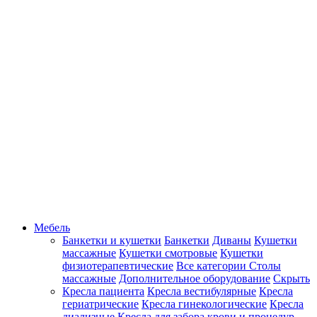
Мебель
Банкетки и кушетки
Банкетки
Диваны
Кушетки
массажные
Кушетки смотровые
Кушетки
физиотерапевтические
Все категории
Столы
массажные
Дополнительное оборудование
Скрыть
Кресла пациента
Кресла вестибулярные
Кресла
гериатрические
Кресла гинекологические
Кресла
диализные
Кресла для забора крови и процедур