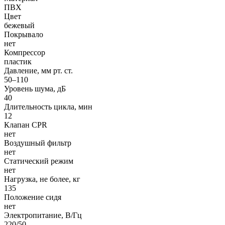
ПВХ
Цвет
бежевый
Покрывало
нет
Компрессор
пластик
Давление, мм рт. ст.
50–110
Уровень шума, дБ
40
Длительность цикла, мин
12
Клапан CPR
нет
Воздушный фильтр
нет
Статический режим
нет
Нагрузка, не более, кг
135
Положение сидя
нет
Электропитание, В/Гц
220/50