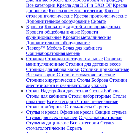
Все категории
Кресла для ЭЭГ и ЭХО-ЭГ
Кресла
донорские
Кресла косметологические
Кресла
отоларингологические
Кресла проктологические
Дополнительное оборудование
Скрыть
Кровати
Кровати для детей и новорожденных
Кровати общебольничные
Кровати
функциональные
Кровати металлические
Дополнительное оборудование
Лавкор™
Мебель Белая для кабинета
Общелабораторная мебель
Столики
Столики инструментальные
Столики
манипуляционные
Столики для детских весов
Столики для забора крови
Столики прикроватные
Все категории
Столики стоматологические
Столики хирургические
Столы Боброва
Столики
анестезиолога и реаниматолога
Скрыть
Столы
Надстройки для столов
Столы Боброва
Столы для кабинета
Столы лабораторные
Столы
палатные
Все категории
Столы пеленальные
Столы приборные
Столы-посты
Скрыть
Стулья и кресла
Офисные кресла
Секции стульев
Стулья для всех отраслей
Стулья лабораторные
Стулья медицинские
Все категории
Стулья
стоматологические
Скрыть