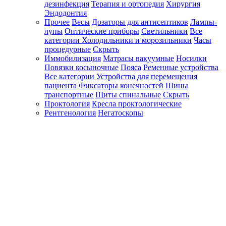
дезинфекция
Терапия и ортопедия
Хирургия
Эндодонтия
Прочее
Весы
Дозаторы для антисептиков
Лампы-
лупы
Оптические приборы
Светильники
Все
категории
Холодильники и морозильники
Часы
процедурные
Скрыть
Иммобилизация
Матрасы вакуумные
Носилки
Повязки косыночные
Пояса
Ременные устройства
Все категории
Устройства для перемещения
пациента
Фиксаторы конечностей
Шины
транспортные
Щиты спинальные
Скрыть
Проктология
Кресла проктологические
Рентгенология
Негатоскопы