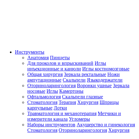
Инструменты
Анатомия
Пинцеты
Для проколов и впрыскиваний
Иглы
инъекционные и канюли
Иглы костномозговые
Общая хирургия
Зеркала ректальные
Ножи
ампутационные
Скальпели
Языкодержатели
Оториноларингология
Воронки ушные
Зеркала
носовые
Иглы
Камертоны
Офтальмология
Скальпели глазные
Стоматология
Терапия
Хирургия
Шприцы
карпульные
Лотки
Травматология и механотерапия
Метчики и
измерители канала
Угломеры
Наборы инструментов
Акушерство и гинекология
Стоматология
Оториноларингология
Хирургия