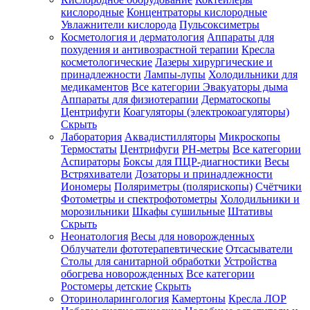
кислородные
Концентраторы кислородные
Увлажнители кислорода
Пульсоксиметры
Косметология и дерматология
Аппараты для
Зарегистрироваться
похудения и антивозрастной терапии
Кресла
косметологические
Лазеры хирургические и
принадлежности
Лампы-лупы
Холодильники для
медикаментов
Все категории
Эвакуаторы дыма
Аппараты для физиотерапии
Дерматоскопы
Зачем
Центрифуги
Коагуляторы (электрокоагуляторы)
регистрироваться?
Скрыть
Лаборатория
Аквадистилляторы
Микроскопы
Все
Термостаты
Центрифуги
PH-метры
Все категории
покупки
в
Аспираторы
Боксы для ПЦР-диагностики
Весы
одном
Встряхиватели
Дозаторы и принадлежности
месте
Иономеры
Поляриметры (полярископы)
Счётчики
Личный
Фотометры и спектрофотометры
Холодильники и
менеджер
морозильники
Шкафы сушильные
Штативы
Отслеживание
Скрыть
статуса
Неонатология
Весы для новорожденных
заказа
Облучатели фототерапевтические
Отсасыватели
Столы для санитарной обработки
Устройства
обогрева новорожденных
Все категории
Ростомеры детские
Скрыть
Оториноларингология
Камертоны
Кресла ЛОР