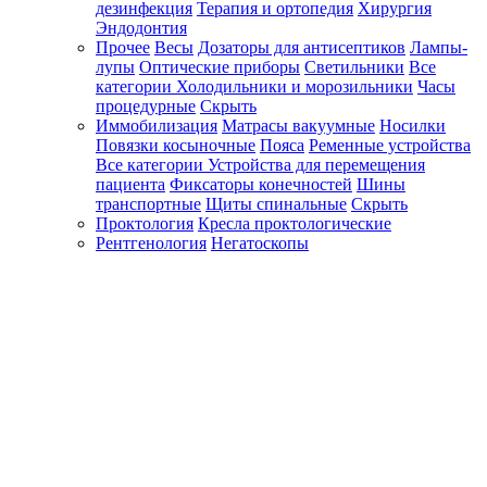
дезинфекция
Терапия и ортопедия
Хирургия
Эндодонтия
Прочее
Весы
Дозаторы для антисептиков
Лампы-
лупы
Оптические приборы
Светильники
Все
категории
Холодильники и морозильники
Часы
процедурные
Скрыть
Иммобилизация
Матрасы вакуумные
Носилки
Повязки косыночные
Пояса
Ременные устройства
Все категории
Устройства для перемещения
пациента
Фиксаторы конечностей
Шины
транспортные
Щиты спинальные
Скрыть
Проктология
Кресла проктологические
Рентгенология
Негатоскопы