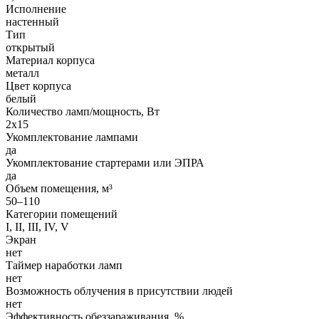
Исполнение
настенный
Тип
открытый
Материал корпуса
металл
Цвет корпуса
белый
Количество ламп/мощность, Вт
2x15
Укомплектование лампами
да
Укомплектование стартерами или ЭПРА
да
Объем помещения, м³
50–110
Категории помещений
I, II, III, IV, V
Экран
нет
Таймер наработки ламп
нет
Возможность облучения в присутствии людей
нет
Эффективность обеззараживания, %