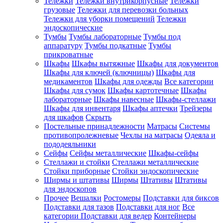
Тележки
Тележки внутрикорпусные
Тележки
грузовые
Тележки для перевозки больных
Тележки для уборки помещений
Тележки
эндоскопические
Тумбы
Тумбы лабораторные
Тумбы под
аппаратуру
Тумбы подкатные
Тумбы
прикроватные
Шкафы
Шкафы вытяжные
Шкафы для документов
Шкафы для ключей (ключницы)
Шкафы для
медикаментов
Шкафы для одежды
Все категории
Шкафы для сумок
Шкафы картотечные
Шкафы
лабораторные
Шкафы навесные
Шкафы-стеллажи
Шкафы для инвентаря
Шкафы аптечки
Трейзеры
для шкафов
Скрыть
Постельные принадлежности
Матрасы
Системы
противопролежневые
Чехлы на матрасы
Одеяла и
пододеяльники
Сейфы
Сейфы металлические
Шкафы-сейфы
Стеллажи и стойки
Стеллажи металлические
Стойки приборные
Стойки эндоскопические
Ширмы и штативы
Ширмы
Штативы
Штативы
для эндоскопов
Прочее
Вешалки
Ростомеры
Подставки для биксов
Подставки для тазов
Подставки для ног
Все
категории
Подставки для ведер
Контейнеры