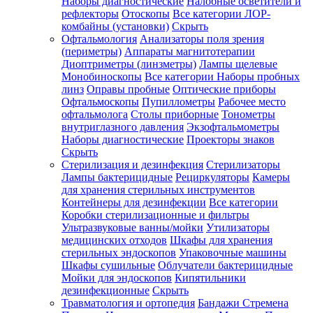
Наборы диагностические
Налобные осветители и
рефлекторы
Отоскопы
Все категории
ЛОР-
комбайны (установки)
Скрыть
Офтальмология
Анализаторы поля зрения
(периметры)
Аппараты магнитотерапии
Диоптриметры (линзметры)
Лампы щелевые
Монобиноскопы
Все категории
Наборы пробных
линз
Оправы пробные
Оптические приборы
Офтальмоскопы
Пупиллометры
Рабочее место
офтальмолога
Столы приборные
Тонометры
внутриглазного давления
Экзофтальмометры
Наборы диагностические
Проекторы знаков
Скрыть
Стерилизация и дезинфекция
Стерилизаторы
Лампы бактерицидные
Рециркуляторы
Камеры
для хранения стерильных инструментов
Контейнеры для дезинфекции
Все категории
Коробки стерилизационные и фильтры
Ультразвуковые ванны/мойки
Утилизаторы
медицинских отходов
Шкафы для хранения
стерильных эндоскопов
Упаковочные машины
Шкафы сушильные
Облучатели бактерицидные
Мойки для эндоскопов
Кипятильники
дезинфекционные
Скрыть
Травматология и ортопедия
Бандажи Стремена