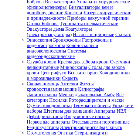
Боброва
Все категории
Аппараты хирургические
(физиодиспенсеры)
Визуализаторы вен и
допоборудование
Консоли
Лазеры хирургические
и принадлежности
Приборы вакуумной терапии
Столы Боброва
Турникеты пневматические
Эвакуаторы дыма
Коагуляторы
(электрокоагуляторы)
Насосы шприцевые
Скрыть
Эндоскопия
Бронхоскопы
Гастроскопы и
видеогастроскопы
Колоноскопы и
видеоколоноскопы
Системы
видеоэндоскопические
Служба крови
Кресла для забора крови
Счетчики
лейкоцитарные
Микроскопы
Столы для забора
крови
Центрифуги
Все категории
Холодильники
и морозильники
Скрыть
Скорая помощь
Аптечки
Жгуты
кровоостанавливающие
Капнографы
Ларингоскопы
Мешки дыхательные Амбу
Все
категории
Носилки
Роторасширители и маски
Сумки-холодильники
Термоконтейнеры
Укладки и
наборы
Штативы для вливаний
Аппараты ИВЛ
Дефибрилляторы
Инфузионные насосы
Наркозные аппараты
Отсасыватели портативные
Рециркуляторы
Электрокардиографы
Скрыть
Стоматология
Оптика
Стерилизация и