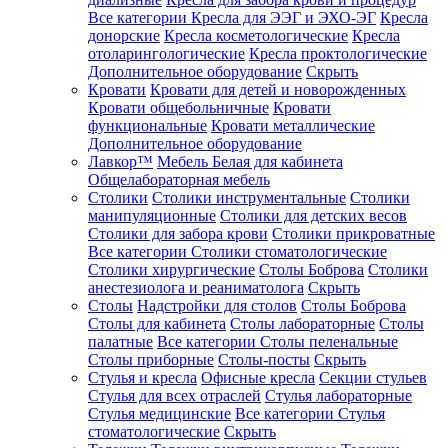
Все категории
Кресла для ЭЭГ и ЭХО-ЭГ
Кресла
донорские
Кресла косметологические
Кресла
отоларингологические
Кресла проктологические
Дополнительное оборудование
Скрыть
Кровати
Кровати для детей и новорожденных
Кровати общебольничные
Кровати
функциональные
Кровати металлические
Дополнительное оборудование
Лавкор™
Мебель Белая для кабинета
Общелабораторная мебель
Столики
Столики инструментальные
Столики
манипуляционные
Столики для детских весов
Столики для забора крови
Столики прикроватные
Все категории
Столики стоматологические
Столики хирургические
Столы Боброва
Столики
анестезиолога и реаниматолога
Скрыть
Столы
Надстройки для столов
Столы Боброва
Столы для кабинета
Столы лабораторные
Столы
палатные
Все категории
Столы пеленальные
Столы приборные
Столы-посты
Скрыть
Стулья и кресла
Офисные кресла
Секции стульев
Стулья для всех отраслей
Стулья лабораторные
Стулья медицинские
Все категории
Стулья
стоматологические
Скрыть