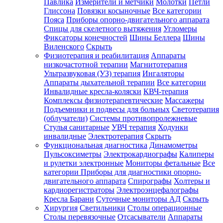
Павлика
Измерители и метчики
Молотки
Петли
Глиссона
Повязки косыночные
Все категории
Пояса
Приборы опорно-двигательного аппарата
Спицы для скелетного вытяжения
Угломеры
Фиксаторы конечностей
Шины Беллера
Шины
Виленского
Скрыть
Физиотерапия и реабилитация
Аппараты
низкочастотной терапии
Магнитотерапия
Ультразвуковая (УЗ) терапия
Ингаляторы
Аппараты дыхательной терапии
Все категории
Инвалидные кресла-коляски
КВЧ-терапия
Комплексы физиотерапевтические
Массажеры
Подъемники и подвесы для больных
Светотерапия
(облучатели)
Системы противопролежневые
Стулья санитарные
УВЧ терапия
Ходунки
инвалидные
Электротерапия
Скрыть
Функциональная диагностика
Динамометры
Пульсоксиметры
Электрокардиографы
Калиперы
и рулетки электронные
Мониторы фетальные
Все
категории
Приборы для диагностики опорно-
двигательного аппарата
Спирографы
Холтеры и
кардиорегистраторы
Электроэнцефалографы
Кресла Барани
Суточные мониторы АД
Скрыть
Хирургия
Светильники
Столы операционные
Столы перевязочные
Отсасыватели
Аппараты