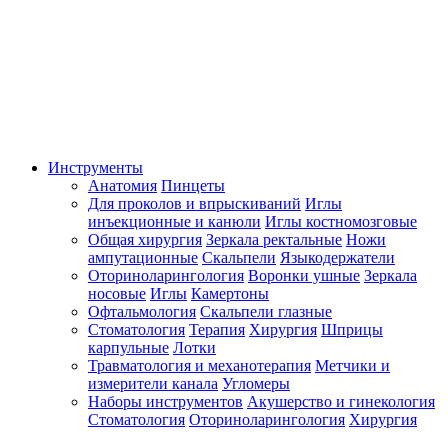
Инструменты
Анатомия
Пинцеты
Для проколов и впрыскиваний
Иглы
инъекционные и канюли
Иглы костномозговые
Общая хирургия
Зеркала ректальные
Ножи
ампутационные
Скальпели
Языкодержатели
Оториноларингология
Воронки ушные
Зеркала
носовые
Иглы
Камертоны
Офтальмология
Скальпели глазные
Стоматология
Терапия
Хирургия
Шприцы
карпульные
Лотки
Травматология и механотерапия
Метчики и
измерители канала
Угломеры
Наборы инструментов
Акушерство и гинекология
Стоматология
Оториноларингология
Хирургия