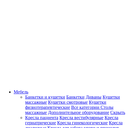
Мебель
Банкетки и кушетки
Банкетки
Диваны
Кушетки
массажные
Кушетки смотровые
Кушетки
физиотерапевтические
Все категории
Столы
массажные
Дополнительное оборудование
Скрыть
Кресла пациента
Кресла вестибулярные
Кресла
гериатрические
Кресла гинекологические
Кресла
диализные
Кресла для забора крови и процедур