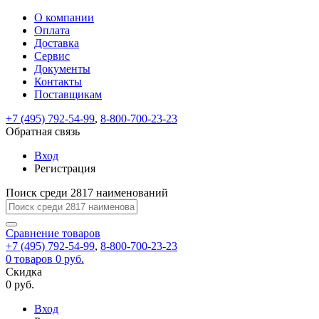
О компании
Восстановление
Обратная
Вход
Регистрация
Оплата
пароля
связь
На
Доставка
вашу
Сервис
почту
Только
Только
Документы
test@example.com
для
для
Ваше
Введите
Заполните
отправлена
ИП
ИП
Контакты
новый
Пароль
На
сообщение
форму.
ссылка.
и
и
пароль
Поставщикам
успешно
вашу
успешно
юр.
юр.
Перейдите
отправлено.
лиц
лиц
восстановлен
почту
Мы
+7 (495) 792-54-99
,
8-800-700-23-23
по
test@test.ru
ней
отправим
Обратная связь
для
отправлена
вам
завершения
ссылка.
Вход
регистрации.
ссылку
Регистрация
Войти
на
указанный
Перейдите
Сообщение
Поиск среди 2817 наименований
Ок
электронный
по
адрес,
ней
перейдя
Сравнение
для
товаров
по
+7 (495) 792-54-99
,
8-800-700-23-23
смены
Запомнить
Забыли
0
товаров
которой
0 руб.
пароля.
меня
пароль?
Сменить
Скидка
вы
0 руб.
сможете
пароль
Я принимаю условия
Войти
задать
пользовательского
Вход
новый
соглашения
и