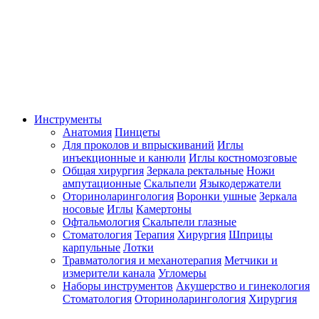
Инструменты
Анатомия
Пинцеты
Для проколов и впрыскиваний
Иглы
инъекционные и канюли
Иглы костномозговые
Общая хирургия
Зеркала ректальные
Ножи
ампутационные
Скальпели
Языкодержатели
Оториноларингология
Воронки ушные
Зеркала
носовые
Иглы
Камертоны
Офтальмология
Скальпели глазные
Стоматология
Терапия
Хирургия
Шприцы
карпульные
Лотки
Травматология и механотерапия
Метчики и
измерители канала
Угломеры
Наборы инструментов
Акушерство и гинекология
Стоматология
Оториноларингология
Хирургия