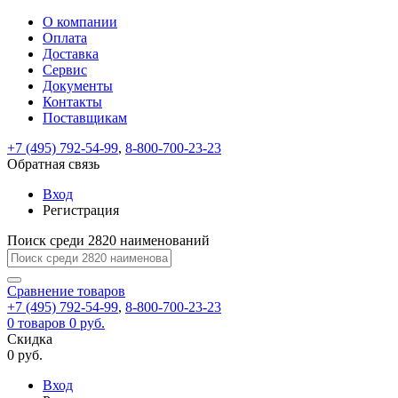
О компании
Восстановление
Обратная
Вход
Регистрация
Оплата
пароля
связь
На
Доставка
вашу
Сервис
почту
Только
Только
Документы
test@example.com
для
для
Ваше
Введите
Заполните
отправлена
ИП
ИП
Контакты
новый
Пароль
На
сообщение
форму.
ссылка.
и
и
пароль
Поставщикам
успешно
вашу
успешно
юр.
юр.
Перейдите
отправлено.
лиц
лиц
восстановлен
почту
Мы
+7 (495) 792-54-99
,
8-800-700-23-23
по
test@test.ru
ней
отправим
Обратная связь
для
отправлена
вам
завершения
ссылка.
Вход
регистрации.
ссылку
Регистрация
Войти
на
указанный
Перейдите
Сообщение
Поиск среди 2820 наименований
Ок
электронный
по
адрес,
ней
перейдя
Сравнение
для
товаров
по
+7 (495) 792-54-99
,
8-800-700-23-23
смены
Запомнить
Забыли
0
товаров
которой
0 руб.
пароля.
меня
пароль?
Сменить
Скидка
вы
0 руб.
сможете
пароль
Я принимаю условия
Войти
задать
пользовательского
Вход
новый
соглашения
и