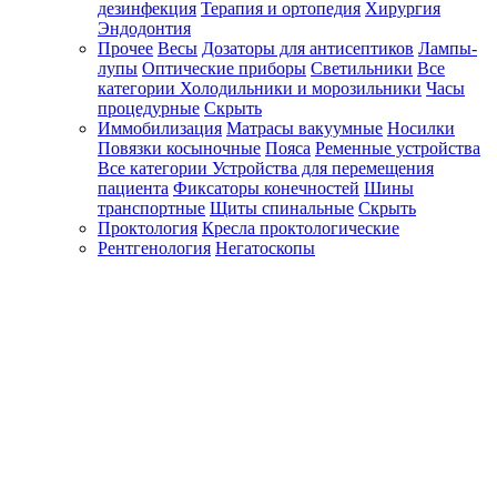
дезинфекция
Терапия и ортопедия
Хирургия
Эндодонтия
Прочее
Весы
Дозаторы для антисептиков
Лампы-
лупы
Оптические приборы
Светильники
Все
категории
Холодильники и морозильники
Часы
процедурные
Скрыть
Иммобилизация
Матрасы вакуумные
Носилки
Повязки косыночные
Пояса
Ременные устройства
Все категории
Устройства для перемещения
пациента
Фиксаторы конечностей
Шины
транспортные
Щиты спинальные
Скрыть
Проктология
Кресла проктологические
Рентгенология
Негатоскопы