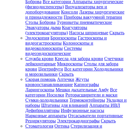
Боброва
Все категории
Аппараты хирургические
(физиодиспенсеры)
Визуализаторы вен и
допоборудование
Консоли
Лазеры хирургические
и принадлежности
Приборы вакуумной терапии
Столы Боброва
Турникеты пневматические
Эвакуаторы дыма
Коагуляторы
(электрокоагуляторы)
Насосы шприцевые
Скрыть
Эндоскопия
Бронхоскопы
Гастроскопы и
видеогастроскопы
Колоноскопы и
видеоколоноскопы
Системы
видеоэндоскопические
Служба крови
Кресла для забора крови
Счетчики
лейкоцитарные
Микроскопы
Столы для забора
крови
Центрифуги
Все категории
Холодильники
и морозильники
Скрыть
Скорая помощь
Аптечки
Жгуты
кровоостанавливающие
Капнографы
Ларингоскопы
Мешки дыхательные Амбу
Все
категории
Носилки
Роторасширители и маски
Сумки-холодильники
Термоконтейнеры
Укладки и
наборы
Штативы для вливаний
Аппараты ИВЛ
Дефибрилляторы
Инфузионные насосы
Наркозные аппараты
Отсасыватели портативные
Рециркуляторы
Электрокардиографы
Скрыть
Стоматология
Оптика
Стерилизация и