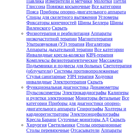
Павлика
Измерители и метчики
Молотки
Петли
Глиссона
Повязки косыночные
Все категории
Пояса
Приборы опорно-двигательного аппарата
Спицы для скелетного вытяжения
Угломеры
Фиксаторы конечностей
Шины Беллера
Шины
Виленского
Скрыть
Физиотерапия и реабилитация
Аппараты
низкочастотной терапии
Магнитотерапия
Ультразвуковая (УЗ) терапия
Ингаляторы
Аппараты дыхательной терапии
Все категории
Инвалидные кресла-коляски
КВЧ-терапия
Комплексы физиотерапевтические
Массажеры
Подъемники и подвесы для больных
Светотерапия
(облучатели)
Системы противопролежневые
Стулья санитарные
УВЧ терапия
Ходунки
инвалидные
Электротерапия
Скрыть
Функциональная диагностика
Динамометры
Пульсоксиметры
Электрокардиографы
Калиперы
и рулетки электронные
Мониторы фетальные
Все
категории
Приборы для диагностики опорно-
двигательного аппарата
Спирографы
Холтеры и
кардиорегистраторы
Электроэнцефалографы
Кресла Барани
Суточные мониторы АД
Скрыть
Хирургия
Светильники
Столы операционные
Столы перевязочные
Отсасыватели
Аппараты