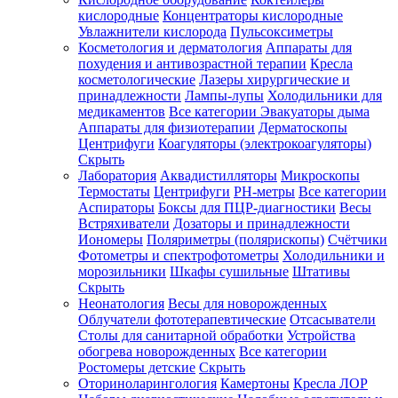
кислородные
Концентраторы кислородные
Увлажнители кислорода
Пульсоксиметры
Косметология и дерматология
Аппараты для
Зарегистрироваться
похудения и антивозрастной терапии
Кресла
косметологические
Лазеры хирургические и
принадлежности
Лампы-лупы
Холодильники для
медикаментов
Все категории
Эвакуаторы дыма
Аппараты для физиотерапии
Дерматоскопы
Зачем
Центрифуги
Коагуляторы (электрокоагуляторы)
регистрироваться?
Скрыть
Лаборатория
Аквадистилляторы
Микроскопы
Все
Термостаты
Центрифуги
PH-метры
Все категории
покупки
в
Аспираторы
Боксы для ПЦР-диагностики
Весы
одном
Встряхиватели
Дозаторы и принадлежности
месте
Иономеры
Поляриметры (полярископы)
Счётчики
Личный
Фотометры и спектрофотометры
Холодильники и
менеджер
морозильники
Шкафы сушильные
Штативы
Отслеживание
Скрыть
статуса
Неонатология
Весы для новорожденных
заказа
Облучатели фототерапевтические
Отсасыватели
Столы для санитарной обработки
Устройства
обогрева новорожденных
Все категории
Ростомеры детские
Скрыть
Оториноларингология
Камертоны
Кресла ЛОР