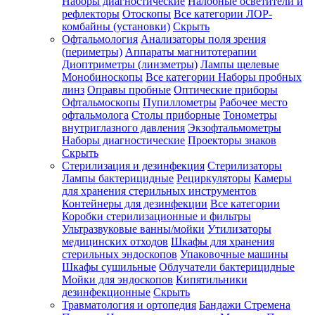
Наборы диагностические
Налобные осветители и
рефлекторы
Отоскопы
Все категории
ЛОР-
комбайны (установки)
Скрыть
Офтальмология
Анализаторы поля зрения
(периметры)
Аппараты магнитотерапии
Диоптриметры (линзметры)
Лампы щелевые
Монобиноскопы
Все категории
Наборы пробных
линз
Оправы пробные
Оптические приборы
Офтальмоскопы
Пупиллометры
Рабочее место
офтальмолога
Столы приборные
Тонометры
внутриглазного давления
Экзофтальмометры
Наборы диагностические
Проекторы знаков
Скрыть
Стерилизация и дезинфекция
Стерилизаторы
Лампы бактерицидные
Рециркуляторы
Камеры
для хранения стерильных инструментов
Контейнеры для дезинфекции
Все категории
Коробки стерилизационные и фильтры
Ультразвуковые ванны/мойки
Утилизаторы
медицинских отходов
Шкафы для хранения
стерильных эндоскопов
Упаковочные машины
Шкафы сушильные
Облучатели бактерицидные
Мойки для эндоскопов
Кипятильники
дезинфекционные
Скрыть
Травматология и ортопедия
Бандажи Стремена