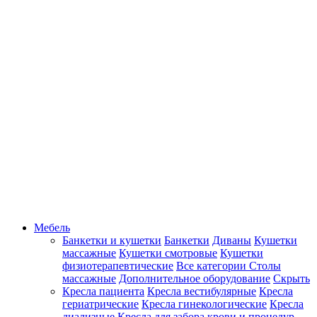
Мебель
Банкетки и кушетки
Банкетки
Диваны
Кушетки
массажные
Кушетки смотровые
Кушетки
физиотерапевтические
Все категории
Столы
массажные
Дополнительное оборудование
Скрыть
Кресла пациента
Кресла вестибулярные
Кресла
гериатрические
Кресла гинекологические
Кресла
диализные
Кресла для забора крови и процедур