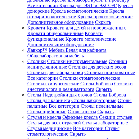
Все категории
Кресла для ЭЭГ и ЭХО-ЭГ
Кресла
донорские
Кресла косметологические
Кресла
отоларингологические
Кресла проктологические
Дополнительное оборудование
Скрыть
Кровати
Кровати для детей и новорожденных
Кровати общебольничные
Кровати
функциональные
Кровати металлические
Дополнительное оборудование
Лавкор™
Мебель Белая для кабинета
Общелабораторная мебель
Столики
Столики инструментальные
Столики
манипуляционные
Столики для детских весов
Столики для забора крови
Столики прикроватные
Все категории
Столики стоматологические
Столики хирургические
Столы Боброва
Столики
анестезиолога и реаниматолога
Скрыть
Столы
Надстройки для столов
Столы Боброва
Столы для кабинета
Столы лабораторные
Столы
палатные
Все категории
Столы пеленальные
Столы приборные
Столы-посты
Скрыть
Стулья и кресла
Офисные кресла
Секции стульев
Стулья для всех отраслей
Стулья лабораторные
Стулья медицинские
Все категории
Стулья
стоматологические
Скрыть