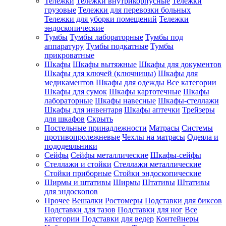
Тележки
Тележки внутрикорпусные
Тележки
грузовые
Тележки для перевозки больных
Тележки для уборки помещений
Тележки
эндоскопические
Тумбы
Тумбы лабораторные
Тумбы под
аппаратуру
Тумбы подкатные
Тумбы
прикроватные
Шкафы
Шкафы вытяжные
Шкафы для документов
Шкафы для ключей (ключницы)
Шкафы для
медикаментов
Шкафы для одежды
Все категории
Шкафы для сумок
Шкафы картотечные
Шкафы
лабораторные
Шкафы навесные
Шкафы-стеллажи
Шкафы для инвентаря
Шкафы аптечки
Трейзеры
для шкафов
Скрыть
Постельные принадлежности
Матрасы
Системы
противопролежневые
Чехлы на матрасы
Одеяла и
пододеяльники
Сейфы
Сейфы металлические
Шкафы-сейфы
Стеллажи и стойки
Стеллажи металлические
Стойки приборные
Стойки эндоскопические
Ширмы и штативы
Ширмы
Штативы
Штативы
для эндоскопов
Прочее
Вешалки
Ростомеры
Подставки для биксов
Подставки для тазов
Подставки для ног
Все
категории
Подставки для ведер
Контейнеры