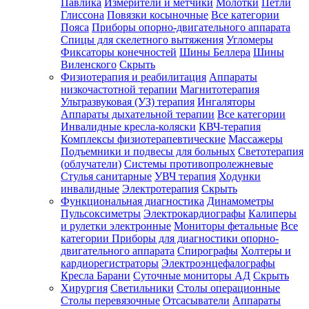
Павлика
Измерители и метчики
Молотки
Петли
Глиссона
Повязки косыночные
Все категории
Пояса
Приборы опорно-двигательного аппарата
Спицы для скелетного вытяжения
Угломеры
Фиксаторы конечностей
Шины Беллера
Шины
Виленского
Скрыть
Физиотерапия и реабилитация
Аппараты
низкочастотной терапии
Магнитотерапия
Ультразвуковая (УЗ) терапия
Ингаляторы
Аппараты дыхательной терапии
Все категории
Инвалидные кресла-коляски
КВЧ-терапия
Комплексы физиотерапевтические
Массажеры
Подъемники и подвесы для больных
Светотерапия
(облучатели)
Системы противопролежневые
Стулья санитарные
УВЧ терапия
Ходунки
инвалидные
Электротерапия
Скрыть
Функциональная диагностика
Динамометры
Пульсоксиметры
Электрокардиографы
Калиперы
и рулетки электронные
Мониторы фетальные
Все
категории
Приборы для диагностики опорно-
двигательного аппарата
Спирографы
Холтеры и
кардиорегистраторы
Электроэнцефалографы
Кресла Барани
Суточные мониторы АД
Скрыть
Хирургия
Светильники
Столы операционные
Столы перевязочные
Отсасыватели
Аппараты