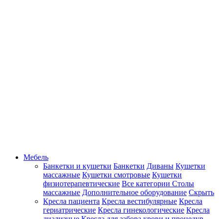
Мебель
Банкетки и кушетки
Банкетки
Диваны
Кушетки
массажные
Кушетки смотровые
Кушетки
физиотерапевтические
Все категории
Столы
массажные
Дополнительное оборудование
Скрыть
Кресла пациента
Кресла вестибулярные
Кресла
гериатрические
Кресла гинекологические
Кресла
диализные
Кресла для забора крови и процедур