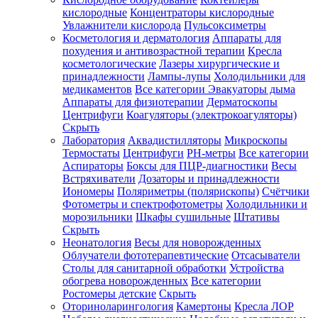
кислородные
Концентраторы кислородные
Увлажнители кислорода
Пульсоксиметры
Косметология и дерматология
Аппараты для
Зарегистрироваться
похудения и антивозрастной терапии
Кресла
косметологические
Лазеры хирургические и
принадлежности
Лампы-лупы
Холодильники для
медикаментов
Все категории
Эвакуаторы дыма
Аппараты для физиотерапии
Дерматоскопы
Зачем
Центрифуги
Коагуляторы (электрокоагуляторы)
регистрироваться?
Скрыть
Лаборатория
Аквадистилляторы
Микроскопы
Все
Термостаты
Центрифуги
PH-метры
Все категории
покупки
в
Аспираторы
Боксы для ПЦР-диагностики
Весы
одном
Встряхиватели
Дозаторы и принадлежности
месте
Иономеры
Поляриметры (полярископы)
Счётчики
Личный
Фотометры и спектрофотометры
Холодильники и
менеджер
морозильники
Шкафы сушильные
Штативы
Отслеживание
Скрыть
статуса
Неонатология
Весы для новорожденных
заказа
Облучатели фототерапевтические
Отсасыватели
Столы для санитарной обработки
Устройства
обогрева новорожденных
Все категории
Ростомеры детские
Скрыть
Оториноларингология
Камертоны
Кресла ЛОР