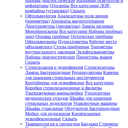
Наборы диагностические
Налобные осветители и
рефлекторы
Отоскопы
Все категории
ЛОР-
комбайны (установки)
Скрыть
Офтальмология
Анализаторы поля зрения
(периметры)
Аппараты магнитотерапии
Диоптриметры (линзметры)
Лампы щелевые
Монобиноскопы
Все категории
Наборы пробных
линз
Оправы пробные
Оптические приборы
Офтальмоскопы
Пупиллометры
Рабочее место
офтальмолога
Столы приборные
Тонометры
внутриглазного давления
Экзофтальмометры
Наборы диагностические
Проекторы знаков
Скрыть
Стерилизация и дезинфекция
Стерилизаторы
Лампы бактерицидные
Рециркуляторы
Камеры
для хранения стерильных инструментов
Контейнеры для дезинфекции
Все категории
Коробки стерилизационные и фильтры
Ультразвуковые ванны/мойки
Утилизаторы
медицинских отходов
Шкафы для хранения
стерильных эндоскопов
Упаковочные машины
Шкафы сушильные
Облучатели бактерицидные
Мойки для эндоскопов
Кипятильники
дезинфекционные
Скрыть
Травматология и ортопедия
Бандажи Стремена