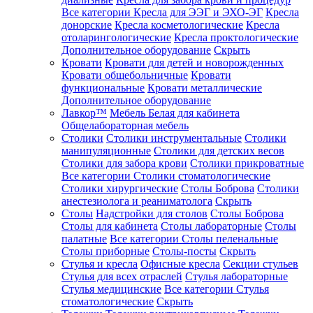
Все категории
Кресла для ЭЭГ и ЭХО-ЭГ
Кресла
донорские
Кресла косметологические
Кресла
отоларингологические
Кресла проктологические
Дополнительное оборудование
Скрыть
Кровати
Кровати для детей и новорожденных
Кровати общебольничные
Кровати
функциональные
Кровати металлические
Дополнительное оборудование
Лавкор™
Мебель Белая для кабинета
Общелабораторная мебель
Столики
Столики инструментальные
Столики
манипуляционные
Столики для детских весов
Столики для забора крови
Столики прикроватные
Все категории
Столики стоматологические
Столики хирургические
Столы Боброва
Столики
анестезиолога и реаниматолога
Скрыть
Столы
Надстройки для столов
Столы Боброва
Столы для кабинета
Столы лабораторные
Столы
палатные
Все категории
Столы пеленальные
Столы приборные
Столы-посты
Скрыть
Стулья и кресла
Офисные кресла
Секции стульев
Стулья для всех отраслей
Стулья лабораторные
Стулья медицинские
Все категории
Стулья
стоматологические
Скрыть