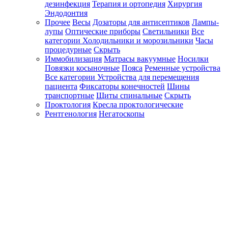
дезинфекция
Терапия и ортопедия
Хирургия
Эндодонтия
Прочее
Весы
Дозаторы для антисептиков
Лампы-
лупы
Оптические приборы
Светильники
Все
категории
Холодильники и морозильники
Часы
процедурные
Скрыть
Иммобилизация
Матрасы вакуумные
Носилки
Повязки косыночные
Пояса
Ременные устройства
Все категории
Устройства для перемещения
пациента
Фиксаторы конечностей
Шины
транспортные
Щиты спинальные
Скрыть
Проктология
Кресла проктологические
Рентгенология
Негатоскопы