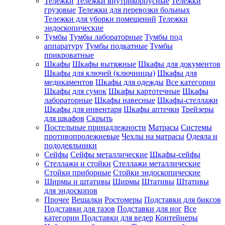
Тележки
Тележки внутрикорпусные
Тележки
грузовые
Тележки для перевозки больных
Тележки для уборки помещений
Тележки
эндоскопические
Тумбы
Тумбы лабораторные
Тумбы под
аппаратуру
Тумбы подкатные
Тумбы
прикроватные
Шкафы
Шкафы вытяжные
Шкафы для документов
Шкафы для ключей (ключницы)
Шкафы для
медикаментов
Шкафы для одежды
Все категории
Шкафы для сумок
Шкафы картотечные
Шкафы
лабораторные
Шкафы навесные
Шкафы-стеллажи
Шкафы для инвентаря
Шкафы аптечки
Трейзеры
для шкафов
Скрыть
Постельные принадлежности
Матрасы
Системы
противопролежневые
Чехлы на матрасы
Одеяла и
пододеяльники
Сейфы
Сейфы металлические
Шкафы-сейфы
Стеллажи и стойки
Стеллажи металлические
Стойки приборные
Стойки эндоскопические
Ширмы и штативы
Ширмы
Штативы
Штативы
для эндоскопов
Прочее
Вешалки
Ростомеры
Подставки для биксов
Подставки для тазов
Подставки для ног
Все
категории
Подставки для ведер
Контейнеры