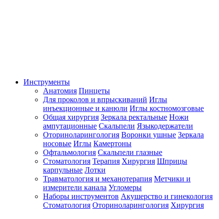
Инструменты
Анатомия
Пинцеты
Для проколов и впрыскиваний
Иглы
инъекционные и канюли
Иглы костномозговые
Общая хирургия
Зеркала ректальные
Ножи
ампутационные
Скальпели
Языкодержатели
Оториноларингология
Воронки ушные
Зеркала
носовые
Иглы
Камертоны
Офтальмология
Скальпели глазные
Стоматология
Терапия
Хирургия
Шприцы
карпульные
Лотки
Травматология и механотерапия
Метчики и
измерители канала
Угломеры
Наборы инструментов
Акушерство и гинекология
Стоматология
Оториноларингология
Хирургия