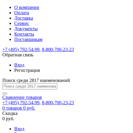
О компании
Восстановление
Обратная
Вход
Регистрация
Оплата
пароля
связь
На
Доставка
вашу
Сервис
почту
Только
Только
Документы
test@example.com
для
для
Ваше
Введите
Заполните
отправлена
ИП
ИП
Контакты
новый
Пароль
На
сообщение
форму.
ссылка.
и
и
пароль
Поставщикам
успешно
вашу
успешно
юр.
юр.
Перейдите
отправлено.
лиц
лиц
восстановлен
почту
Мы
+7 (495) 792-54-99
,
8-800-700-23-23
по
test@test.ru
ней
отправим
Обратная связь
для
отправлена
вам
завершения
ссылка.
Вход
регистрации.
ссылку
Регистрация
Войти
на
указанный
Перейдите
Сообщение
Поиск среди 2817 наименований
Ок
электронный
по
адрес,
ней
перейдя
Сравнение
для
товаров
по
+7 (495) 792-54-99
,
8-800-700-23-23
смены
Запомнить
Забыли
0
товаров
которой
0 руб.
пароля.
меня
пароль?
Сменить
Скидка
вы
0 руб.
сможете
пароль
Я принимаю условия
Войти
задать
пользовательского
Вход
новый
соглашения
и