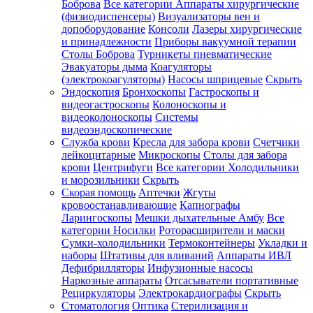
Боброва
Все категории
Аппараты хирургические
(физиодиспенсеры)
Визуализаторы вен и
допоборудование
Консоли
Лазеры хирургические
и принадлежности
Приборы вакуумной терапии
Столы Боброва
Турникеты пневматические
Эвакуаторы дыма
Коагуляторы
(электрокоагуляторы)
Насосы шприцевые
Скрыть
Эндоскопия
Бронхоскопы
Гастроскопы и
видеогастроскопы
Колоноскопы и
видеоколоноскопы
Системы
видеоэндоскопические
Служба крови
Кресла для забора крови
Счетчики
лейкоцитарные
Микроскопы
Столы для забора
крови
Центрифуги
Все категории
Холодильники
и морозильники
Скрыть
Скорая помощь
Аптечки
Жгуты
кровоостанавливающие
Капнографы
Ларингоскопы
Мешки дыхательные Амбу
Все
категории
Носилки
Роторасширители и маски
Сумки-холодильники
Термоконтейнеры
Укладки и
наборы
Штативы для вливаний
Аппараты ИВЛ
Дефибрилляторы
Инфузионные насосы
Наркозные аппараты
Отсасыватели портативные
Рециркуляторы
Электрокардиографы
Скрыть
Стоматология
Оптика
Стерилизация и