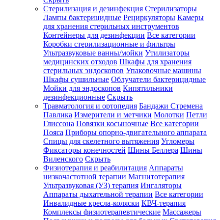
Стерилизация и дезинфекция
Стерилизаторы
Лампы бактерицидные
Рециркуляторы
Камеры
для хранения стерильных инструментов
Контейнеры для дезинфекции
Все категории
Коробки стерилизационные и фильтры
Ультразвуковые ванны/мойки
Утилизаторы
медицинских отходов
Шкафы для хранения
стерильных эндоскопов
Упаковочные машины
Шкафы сушильные
Облучатели бактерицидные
Мойки для эндоскопов
Кипятильники
дезинфекционные
Скрыть
Травматология и ортопедия
Бандажи Стремена
Павлика
Измерители и метчики
Молотки
Петли
Глиссона
Повязки косыночные
Все категории
Пояса
Приборы опорно-двигательного аппарата
Спицы для скелетного вытяжения
Угломеры
Фиксаторы конечностей
Шины Беллера
Шины
Виленского
Скрыть
Физиотерапия и реабилитация
Аппараты
низкочастотной терапии
Магнитотерапия
Ультразвуковая (УЗ) терапия
Ингаляторы
Аппараты дыхательной терапии
Все категории
Инвалидные кресла-коляски
КВЧ-терапия
Комплексы физиотерапевтические
Массажеры