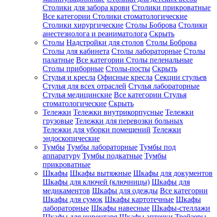
Столики для забора крови
Столики прикроватные
Все категории
Столики стоматологические
Столики хирургические
Столы Боброва
Столики
анестезиолога и реаниматолога
Скрыть
Столы
Надстройки для столов
Столы Боброва
Столы для кабинета
Столы лабораторные
Столы
палатные
Все категории
Столы пеленальные
Столы приборные
Столы-посты
Скрыть
Стулья и кресла
Офисные кресла
Секции стульев
Стулья для всех отраслей
Стулья лабораторные
Стулья медицинские
Все категории
Стулья
стоматологические
Скрыть
Тележки
Тележки внутрикорпусные
Тележки
грузовые
Тележки для перевозки больных
Тележки для уборки помещений
Тележки
эндоскопические
Тумбы
Тумбы лабораторные
Тумбы под
аппаратуру
Тумбы подкатные
Тумбы
прикроватные
Шкафы
Шкафы вытяжные
Шкафы для документов
Шкафы для ключей (ключницы)
Шкафы для
медикаментов
Шкафы для одежды
Все категории
Шкафы для сумок
Шкафы картотечные
Шкафы
лабораторные
Шкафы навесные
Шкафы-стеллажи
Шкафы для инвентаря
Шкафы аптечки
Трейзеры