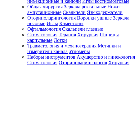
инъекционные и канюли
Иглы костномозговые
Общая хирургия
Зеркала ректальные
Ножи
ампутационные
Скальпели
Языкодержатели
Оториноларингология
Воронки ушные
Зеркала
носовые
Иглы
Камертоны
Офтальмология
Скальпели глазные
Стоматология
Терапия
Хирургия
Шприцы
карпульные
Лотки
Травматология и механотерапия
Метчики и
измерители канала
Угломеры
Наборы инструментов
Акушерство и гинекология
Стоматология
Оториноларингология
Хирургия