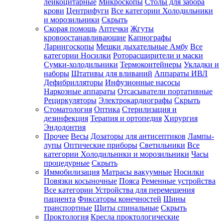
лейкоцитарные
Микроскопы
Столы для забора
крови
Центрифуги
Все категории
Холодильники
и морозильники
Скрыть
Скорая помощь
Аптечки
Жгуты
кровоостанавливающие
Капнографы
Ларингоскопы
Мешки дыхательные Амбу
Все
категории
Носилки
Роторасширители и маски
Сумки-холодильники
Термоконтейнеры
Укладки и
наборы
Штативы для вливаний
Аппараты ИВЛ
Дефибрилляторы
Инфузионные насосы
Наркозные аппараты
Отсасыватели портативные
Рециркуляторы
Электрокардиографы
Скрыть
Стоматология
Оптика
Стерилизация и
дезинфекция
Терапия и ортопедия
Хирургия
Эндодонтия
Прочее
Весы
Дозаторы для антисептиков
Лампы-
лупы
Оптические приборы
Светильники
Все
категории
Холодильники и морозильники
Часы
процедурные
Скрыть
Иммобилизация
Матрасы вакуумные
Носилки
Повязки косыночные
Пояса
Ременные устройства
Все категории
Устройства для перемещения
пациента
Фиксаторы конечностей
Шины
транспортные
Щиты спинальные
Скрыть
Проктология
Кресла проктологические