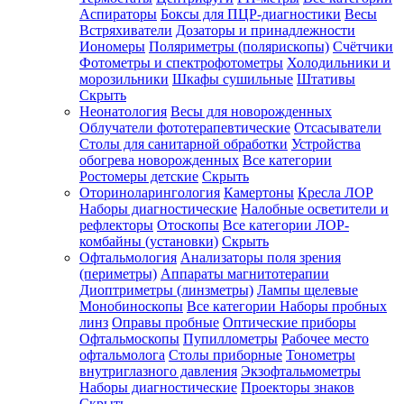
Аспираторы
Боксы для ПЦР-диагностики
Весы
Встряхиватели
Дозаторы и принадлежности
Иономеры
Поляриметры (полярископы)
Счётчики
Фотометры и спектрофотометры
Холодильники и
морозильники
Шкафы сушильные
Штативы
Скрыть
Неонатология
Весы для новорожденных
Облучатели фототерапевтические
Отсасыватели
Столы для санитарной обработки
Устройства
обогрева новорожденных
Все категории
Ростомеры детские
Скрыть
Оториноларингология
Камертоны
Кресла ЛОР
Наборы диагностические
Налобные осветители и
рефлекторы
Отоскопы
Все категории
ЛОР-
комбайны (установки)
Скрыть
Офтальмология
Анализаторы поля зрения
(периметры)
Аппараты магнитотерапии
Диоптриметры (линзметры)
Лампы щелевые
Монобиноскопы
Все категории
Наборы пробных
линз
Оправы пробные
Оптические приборы
Офтальмоскопы
Пупиллометры
Рабочее место
офтальмолога
Столы приборные
Тонометры
внутриглазного давления
Экзофтальмометры
Наборы диагностические
Проекторы знаков
Скрыть