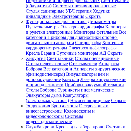
Подъемники и подвесы для больных
Светотерапия
(облучатели)
Системы противопролежневые
Стулья санитарные
УВЧ терапия
Ходунки
инвалидные
Электротерапия
Скрыть
Функциональная диагностика
Динамометры
Пульсоксиметры
Электрокардиографы
Калиперы
и рулетки электронные
Мониторы фетальные
Все
категории
Приборы для диагностики опорно-
двигательного аппарата
Спирографы
Холтеры и
кардиорегистраторы
Электроэнцефалографы
Кресла Барани
Суточные мониторы АД
Скрыть
Хирургия
Светильники
Столы операционные
Столы перевязочные
Отсасыватели
Аппараты
Боброва
Все категории
Аппараты хирургические
(физиодиспенсеры)
Визуализаторы вен и
допоборудование
Консоли
Лазеры хирургические
и принадлежности
Приборы вакуумной терапии
Столы Боброва
Турникеты пневматические
Эвакуаторы дыма
Коагуляторы
(электрокоагуляторы)
Насосы шприцевые
Скрыть
Эндоскопия
Бронхоскопы
Гастроскопы и
видеогастроскопы
Колоноскопы и
видеоколоноскопы
Системы
видеоэндоскопические
Служба крови
Кресла для забора крови
Счетчики