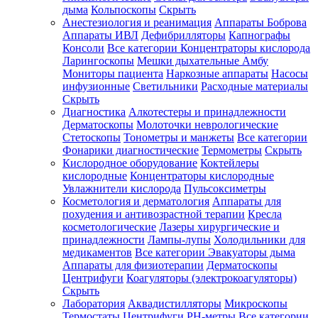
дыма
Кольпоскопы
Скрыть
Анестезиология и реанимация
Аппараты Боброва
Аппараты ИВЛ
Дефибрилляторы
Капнографы
Консоли
Все категории
Концентраторы кислорода
Ларингоскопы
Мешки дыхательные Амбу
Мониторы пациента
Наркозные аппараты
Насосы
инфузионные
Светильники
Расходные материалы
Скрыть
Диагностика
Алкотестеры и принадлежности
Дерматоскопы
Молоточки неврологические
Стетоскопы
Тонометры и манжеты
Все категории
Фонарики диагностические
Термометры
Скрыть
Кислородное оборудование
Коктейлеры
кислородные
Концентраторы кислородные
Увлажнители кислорода
Пульсоксиметры
Косметология и дерматология
Аппараты для
похудения и антивозрастной терапии
Кресла
косметологические
Лазеры хирургические и
принадлежности
Лампы-лупы
Холодильники для
медикаментов
Все категории
Эвакуаторы дыма
Аппараты для физиотерапии
Дерматоскопы
Центрифуги
Коагуляторы (электрокоагуляторы)
Скрыть
Лаборатория
Аквадистилляторы
Микроскопы
Термостаты
Центрифуги
PH-метры
Все категории