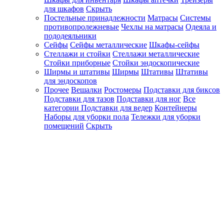
для шкафов
Скрыть
Постельные принадлежности
Матрасы
Системы
противопролежневые
Чехлы на матрасы
Одеяла и
пододеяльники
Сейфы
Сейфы металлические
Шкафы-сейфы
Стеллажи и стойки
Стеллажи металлические
Стойки приборные
Стойки эндоскопические
Ширмы и штативы
Ширмы
Штативы
Штативы
для эндоскопов
Прочее
Вешалки
Ростомеры
Подставки для биксов
Подставки для тазов
Подставки для ног
Все
категории
Подставки для ведер
Контейнеры
Наборы для уборки пола
Тележки для уборки
помещений
Скрыть