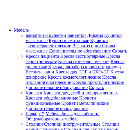
Мебель
Банкетки и кушетки
Банкетки
Диваны
Кушетки
массажные
Кушетки смотровые
Кушетки
физиотерапевтические
Все категории
Столы
массажные
Дополнительное оборудование
Скрыть
Кресла пациента
Кресла вестибулярные
Кресла
гериатрические
Кресла гинекологические
Кресла
диализные
Кресла для забора крови и процедур
Все категории
Кресла для ЭЭГ и ЭХО-ЭГ
Кресла
донорские
Кресла косметологические
Кресла
отоларингологические
Кресла проктологические
Дополнительное оборудование
Скрыть
Кровати
Кровати для детей и новорожденных
Кровати общебольничные
Кровати
функциональные
Кровати металлические
Дополнительное оборудование
Лавкор™
Мебель Белая для кабинета
Общелабораторная мебель
Столики
Столики инструментальные
Столики
манипуляционные
Столики для детских весов