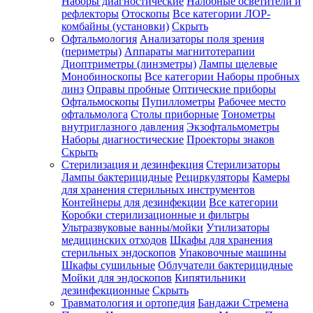
Наборы диагностические
Налобные осветители и
рефлекторы
Отоскопы
Все категории
ЛОР-
комбайны (установки)
Скрыть
Офтальмология
Анализаторы поля зрения
(периметры)
Аппараты магнитотерапии
Диоптриметры (линзметры)
Лампы щелевые
Монобиноскопы
Все категории
Наборы пробных
линз
Оправы пробные
Оптические приборы
Офтальмоскопы
Пупиллометры
Рабочее место
офтальмолога
Столы приборные
Тонометры
внутриглазного давления
Экзофтальмометры
Наборы диагностические
Проекторы знаков
Скрыть
Стерилизация и дезинфекция
Стерилизаторы
Лампы бактерицидные
Рециркуляторы
Камеры
для хранения стерильных инструментов
Контейнеры для дезинфекции
Все категории
Коробки стерилизационные и фильтры
Ультразвуковые ванны/мойки
Утилизаторы
медицинских отходов
Шкафы для хранения
стерильных эндоскопов
Упаковочные машины
Шкафы сушильные
Облучатели бактерицидные
Мойки для эндоскопов
Кипятильники
дезинфекционные
Скрыть
Травматология и ортопедия
Бандажи Стремена