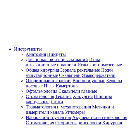
Инструменты
Анатомия
Пинцеты
Для проколов и впрыскиваний
Иглы
инъекционные и канюли
Иглы костномозговые
Общая хирургия
Зеркала ректальные
Ножи
ампутационные
Скальпели
Языкодержатели
Оториноларингология
Воронки ушные
Зеркала
носовые
Иглы
Камертоны
Офтальмология
Скальпели глазные
Стоматология
Терапия
Хирургия
Шприцы
карпульные
Лотки
Травматология и механотерапия
Метчики и
измерители канала
Угломеры
Наборы инструментов
Акушерство и гинекология
Стоматология
Оториноларингология
Хирургия