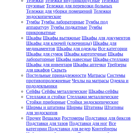
Тележки
Тележки внутрикорпусные
Тележки
грузовые
Тележки для перевозки больных
Тележки для уборки помещений
Тележки
эндоскопические
Тумбы
Тумбы лабораторные
Тумбы под
аппаратуру
Тумбы подкатные
Тумбы
прикроватные
Шкафы
Шкафы вытяжные
Шкафы для документов
Шкафы для ключей (ключницы)
Шкафы для
медикаментов
Шкафы для одежды
Все категории
Шкафы для сумок
Шкафы картотечные
Шкафы
лабораторные
Шкафы навесные
Шкафы-стеллажи
Шкафы для инвентаря
Шкафы аптечки
Трейзеры
для шкафов
Скрыть
Постельные принадлежности
Матрасы
Системы
противопролежневые
Чехлы на матрасы
Одеяла и
пододеяльники
Сейфы
Сейфы металлические
Шкафы-сейфы
Стеллажи и стойки
Стеллажи металлические
Стойки приборные
Стойки эндоскопические
Ширмы и штативы
Ширмы
Штативы
Штативы
для эндоскопов
Прочее
Вешалки
Ростомеры
Подставки для биксов
Подставки для тазов
Подставки для ног
Все
категории
Подставки для ведер
Контейнеры