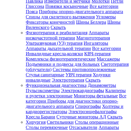
Павлика
Измерители и метчики
Молотки
Петли
Глиссона
Повязки косыночные
Все категории
Пояса
Приборы опорно-двигательного аппарата
Спицы для скелетного вытяжения
Угломеры
Фиксаторы конечностей
Шины Беллера
Шины
Виленского
Скрыть
Физиотерапия и реабилитация
Аппараты
низкочастотной терапии
Магнитотерапия
Ультразвуковая (УЗ) терапия
Ингаляторы
Аппараты дыхательной терапии
Все категории
Инвалидные кресла-коляски
КВЧ-терапия
Комплексы физиотерапевтические
Массажеры
Подъемники и подвесы для больных
Светотерапия
(облучатели)
Системы противопролежневые
Стулья санитарные
УВЧ терапия
Ходунки
инвалидные
Электротерапия
Скрыть
Функциональная диагностика
Динамометры
Пульсоксиметры
Электрокардиографы
Калиперы
и рулетки электронные
Мониторы фетальные
Все
категории
Приборы для диагностики опорно-
двигательного аппарата
Спирографы
Холтеры и
кардиорегистраторы
Электроэнцефалографы
Кресла Барани
Суточные мониторы АД
Скрыть
Хирургия
Светильники
Столы операционные
Столы перевязочные
Отсасыватели
Аппараты