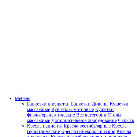
Мебель
Банкетки и кушетки
Банкетки
Диваны
Кушетки
массажные
Кушетки смотровые
Кушетки
физиотерапевтические
Все категории
Столы
массажные
Дополнительное оборудование
Скрыть
Кресла пациента
Кресла вестибулярные
Кресла
гериатрические
Кресла гинекологические
Кресла
диализные
Кресла для забора крови и процедур