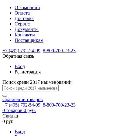
О компании
Восстановление
Обратная
Вход
Регистрация
Оплата
пароля
связь
На
Доставка
вашу
Сервис
почту
Только
Только
Документы
test@example.com
для
для
Ваше
Введите
Заполните
отправлена
ИП
ИП
Контакты
новый
Пароль
На
сообщение
форму.
ссылка.
и
и
пароль
Поставщикам
успешно
вашу
успешно
юр.
юр.
Перейдите
отправлено.
лиц
лиц
восстановлен
почту
Мы
+7 (495) 792-54-99
,
8-800-700-23-23
по
test@test.ru
ней
отправим
Обратная связь
для
отправлена
вам
завершения
ссылка.
Вход
регистрации.
ссылку
Регистрация
Войти
на
указанный
Перейдите
Сообщение
Поиск среди 2817 наименований
Ок
электронный
по
адрес,
ней
перейдя
Сравнение
для
товаров
по
+7 (495) 792-54-99
,
8-800-700-23-23
смены
Запомнить
Забыли
0
товаров
которой
0 руб.
пароля.
меня
пароль?
Сменить
Скидка
вы
0 руб.
сможете
пароль
Я принимаю условия
Войти
задать
пользовательского
Вход
новый
соглашения
и