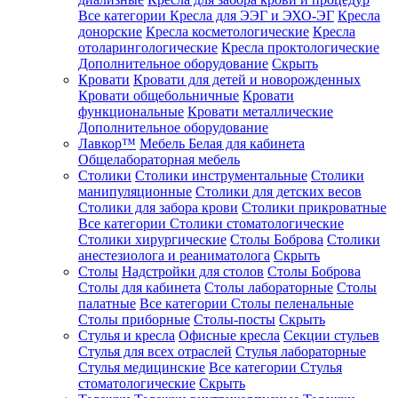
Все категории
Кресла для ЭЭГ и ЭХО-ЭГ
Кресла
донорские
Кресла косметологические
Кресла
отоларингологические
Кресла проктологические
Дополнительное оборудование
Скрыть
Кровати
Кровати для детей и новорожденных
Кровати общебольничные
Кровати
функциональные
Кровати металлические
Дополнительное оборудование
Лавкор™
Мебель Белая для кабинета
Общелабораторная мебель
Столики
Столики инструментальные
Столики
манипуляционные
Столики для детских весов
Столики для забора крови
Столики прикроватные
Все категории
Столики стоматологические
Столики хирургические
Столы Боброва
Столики
анестезиолога и реаниматолога
Скрыть
Столы
Надстройки для столов
Столы Боброва
Столы для кабинета
Столы лабораторные
Столы
палатные
Все категории
Столы пеленальные
Столы приборные
Столы-посты
Скрыть
Стулья и кресла
Офисные кресла
Секции стульев
Стулья для всех отраслей
Стулья лабораторные
Стулья медицинские
Все категории
Стулья
стоматологические
Скрыть