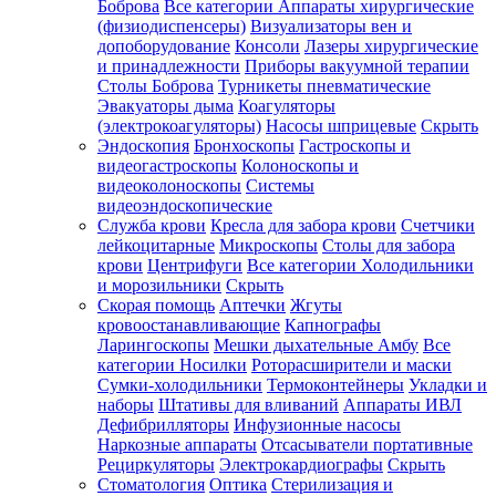
Боброва
Все категории
Аппараты хирургические
(физиодиспенсеры)
Визуализаторы вен и
допоборудование
Консоли
Лазеры хирургические
и принадлежности
Приборы вакуумной терапии
Столы Боброва
Турникеты пневматические
Эвакуаторы дыма
Коагуляторы
(электрокоагуляторы)
Насосы шприцевые
Скрыть
Эндоскопия
Бронхоскопы
Гастроскопы и
видеогастроскопы
Колоноскопы и
видеоколоноскопы
Системы
видеоэндоскопические
Служба крови
Кресла для забора крови
Счетчики
лейкоцитарные
Микроскопы
Столы для забора
крови
Центрифуги
Все категории
Холодильники
и морозильники
Скрыть
Скорая помощь
Аптечки
Жгуты
кровоостанавливающие
Капнографы
Ларингоскопы
Мешки дыхательные Амбу
Все
категории
Носилки
Роторасширители и маски
Сумки-холодильники
Термоконтейнеры
Укладки и
наборы
Штативы для вливаний
Аппараты ИВЛ
Дефибрилляторы
Инфузионные насосы
Наркозные аппараты
Отсасыватели портативные
Рециркуляторы
Электрокардиографы
Скрыть
Стоматология
Оптика
Стерилизация и