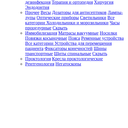
дезинфекция
Терапия и ортопедия
Хирургия
Эндодонтия
Прочее
Весы
Дозаторы для антисептиков
Лампы-
лупы
Оптические приборы
Светильники
Все
категории
Холодильники и морозильники
Часы
процедурные
Скрыть
Иммобилизация
Матрасы вакуумные
Носилки
Повязки косыночные
Пояса
Ременные устройства
Все категории
Устройства для перемещения
пациента
Фиксаторы конечностей
Шины
транспортные
Щиты спинальные
Скрыть
Проктология
Кресла проктологические
Рентгенология
Негатоскопы