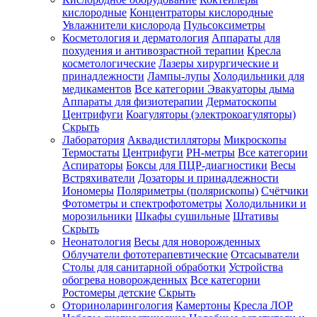
кислородные
Концентраторы кислородные
Увлажнители кислорода
Пульсоксиметры
Косметология и дерматология
Аппараты для
Зарегистрироваться
похудения и антивозрастной терапии
Кресла
косметологические
Лазеры хирургические и
принадлежности
Лампы-лупы
Холодильники для
медикаментов
Все категории
Эвакуаторы дыма
Аппараты для физиотерапии
Дерматоскопы
Зачем
Центрифуги
Коагуляторы (электрокоагуляторы)
регистрироваться?
Скрыть
Лаборатория
Аквадистилляторы
Микроскопы
Все
Термостаты
Центрифуги
PH-метры
Все категории
покупки
в
Аспираторы
Боксы для ПЦР-диагностики
Весы
одном
Встряхиватели
Дозаторы и принадлежности
месте
Иономеры
Поляриметры (полярископы)
Счётчики
Личный
Фотометры и спектрофотометры
Холодильники и
менеджер
морозильники
Шкафы сушильные
Штативы
Отслеживание
Скрыть
статуса
Неонатология
Весы для новорожденных
заказа
Облучатели фототерапевтические
Отсасыватели
Столы для санитарной обработки
Устройства
обогрева новорожденных
Все категории
Ростомеры детские
Скрыть
Оториноларингология
Камертоны
Кресла ЛОР