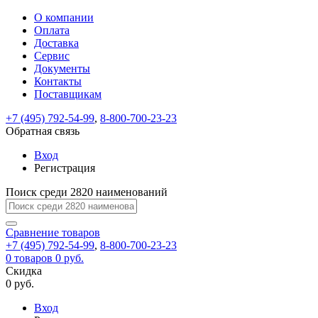
О компании
Восстановление
Обратная
Вход
Регистрация
Оплата
пароля
связь
На
Доставка
вашу
Сервис
почту
Только
Только
Документы
test@example.com
для
для
Ваше
Введите
Заполните
отправлена
ИП
ИП
Контакты
новый
Пароль
На
сообщение
форму.
ссылка.
и
и
пароль
Поставщикам
успешно
вашу
успешно
юр.
юр.
Перейдите
отправлено.
лиц
лиц
восстановлен
почту
Мы
+7 (495) 792-54-99
,
8-800-700-23-23
по
test@test.ru
ней
отправим
Обратная связь
для
отправлена
вам
завершения
ссылка.
Вход
регистрации.
ссылку
Регистрация
Войти
на
указанный
Перейдите
Сообщение
Поиск среди 2820 наименований
Ок
электронный
по
адрес,
ней
перейдя
Сравнение
для
товаров
по
+7 (495) 792-54-99
,
8-800-700-23-23
смены
Запомнить
Забыли
0
товаров
которой
0 руб.
пароля.
меня
пароль?
Сменить
Скидка
вы
0 руб.
сможете
пароль
Я принимаю условия
Войти
задать
пользовательского
Вход
новый
соглашения
и