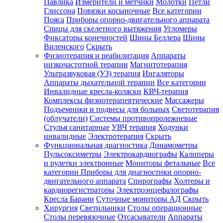
Павлика
Измерители и метчики
Молотки
Петли
Глиссона
Повязки косыночные
Все категории
Пояса
Приборы опорно-двигательного аппарата
Спицы для скелетного вытяжения
Угломеры
Фиксаторы конечностей
Шины Беллера
Шины
Виленского
Скрыть
Физиотерапия и реабилитация
Аппараты
низкочастотной терапии
Магнитотерапия
Ультразвуковая (УЗ) терапия
Ингаляторы
Аппараты дыхательной терапии
Все категории
Инвалидные кресла-коляски
КВЧ-терапия
Комплексы физиотерапевтические
Массажеры
Подъемники и подвесы для больных
Светотерапия
(облучатели)
Системы противопролежневые
Стулья санитарные
УВЧ терапия
Ходунки
инвалидные
Электротерапия
Скрыть
Функциональная диагностика
Динамометры
Пульсоксиметры
Электрокардиографы
Калиперы
и рулетки электронные
Мониторы фетальные
Все
категории
Приборы для диагностики опорно-
двигательного аппарата
Спирографы
Холтеры и
кардиорегистраторы
Электроэнцефалографы
Кресла Барани
Суточные мониторы АД
Скрыть
Хирургия
Светильники
Столы операционные
Столы перевязочные
Отсасыватели
Аппараты