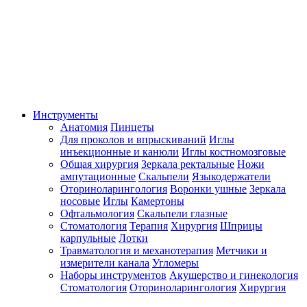
Инструменты
Анатомия
Пинцеты
Для проколов и впрыскиваний
Иглы
инъекционные и канюли
Иглы костномозговые
Общая хирургия
Зеркала ректальные
Ножи
ампутационные
Скальпели
Языкодержатели
Оториноларингология
Воронки ушные
Зеркала
носовые
Иглы
Камертоны
Офтальмология
Скальпели глазные
Стоматология
Терапия
Хирургия
Шприцы
карпульные
Лотки
Травматология и механотерапия
Метчики и
измерители канала
Угломеры
Наборы инструментов
Акушерство и гинекология
Стоматология
Оториноларингология
Хирургия