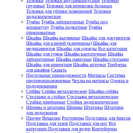
Тележки
Тележки внутрикорпусные
Тележки
грузовые
Тележки для перевозки больных
Тележки для уборки помещений
Тележки
эндоскопические
Тумбы
Тумбы лабораторные
Тумбы под
аппаратуру
Тумбы подкатные
Тумбы
прикроватные
Шкафы
Шкафы вытяжные
Шкафы для документов
Шкафы для ключей (ключницы)
Шкафы для
медикаментов
Шкафы для одежды
Все категории
Шкафы для сумок
Шкафы картотечные
Шкафы
лабораторные
Шкафы навесные
Шкафы-стеллажи
Шкафы для инвентаря
Шкафы аптечки
Трейзеры
для шкафов
Скрыть
Постельные принадлежности
Матрасы
Системы
противопролежневые
Чехлы на матрасы
Одеяла и
пододеяльники
Сейфы
Сейфы металлические
Шкафы-сейфы
Стеллажи и стойки
Стеллажи металлические
Стойки приборные
Стойки эндоскопические
Ширмы и штативы
Ширмы
Штативы
Штативы
для эндоскопов
Прочее
Вешалки
Ростомеры
Подставки для биксов
Подставки для тазов
Подставки для ног
Все
категории
Подставки для ведер
Контейнеры