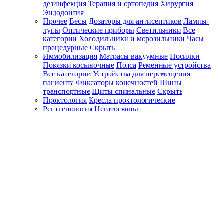
дезинфекция
Терапия и ортопедия
Хирургия
Эндодонтия
Прочее
Весы
Дозаторы для антисептиков
Лампы-
лупы
Оптические приборы
Светильники
Все
категории
Холодильники и морозильники
Часы
процедурные
Скрыть
Иммобилизация
Матрасы вакуумные
Носилки
Повязки косыночные
Пояса
Ременные устройства
Все категории
Устройства для перемещения
пациента
Фиксаторы конечностей
Шины
транспортные
Щиты спинальные
Скрыть
Проктология
Кресла проктологические
Рентгенология
Негатоскопы