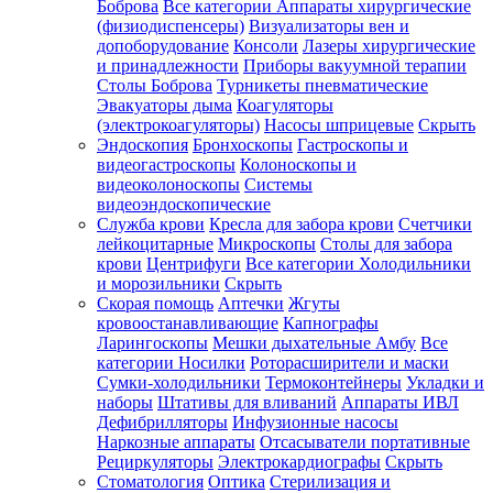
Боброва
Все категории
Аппараты хирургические
(физиодиспенсеры)
Визуализаторы вен и
допоборудование
Консоли
Лазеры хирургические
и принадлежности
Приборы вакуумной терапии
Столы Боброва
Турникеты пневматические
Эвакуаторы дыма
Коагуляторы
(электрокоагуляторы)
Насосы шприцевые
Скрыть
Эндоскопия
Бронхоскопы
Гастроскопы и
видеогастроскопы
Колоноскопы и
видеоколоноскопы
Системы
видеоэндоскопические
Служба крови
Кресла для забора крови
Счетчики
лейкоцитарные
Микроскопы
Столы для забора
крови
Центрифуги
Все категории
Холодильники
и морозильники
Скрыть
Скорая помощь
Аптечки
Жгуты
кровоостанавливающие
Капнографы
Ларингоскопы
Мешки дыхательные Амбу
Все
категории
Носилки
Роторасширители и маски
Сумки-холодильники
Термоконтейнеры
Укладки и
наборы
Штативы для вливаний
Аппараты ИВЛ
Дефибрилляторы
Инфузионные насосы
Наркозные аппараты
Отсасыватели портативные
Рециркуляторы
Электрокардиографы
Скрыть
Стоматология
Оптика
Стерилизация и