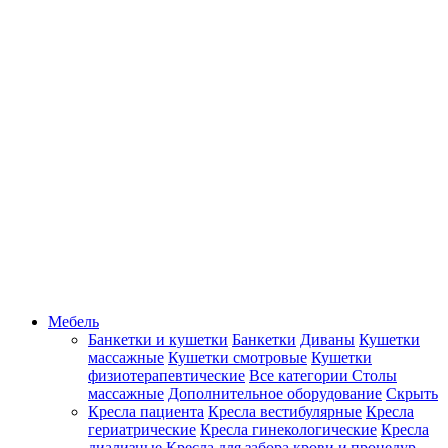
Мебель
Банкетки и кушетки
Банкетки
Диваны
Кушетки
массажные
Кушетки смотровые
Кушетки
физиотерапевтические
Все категории
Столы
массажные
Дополнительное оборудование
Скрыть
Кресла пациента
Кресла вестибулярные
Кресла
гериатрические
Кресла гинекологические
Кресла
диализные
Кресла для забора крови и процедур