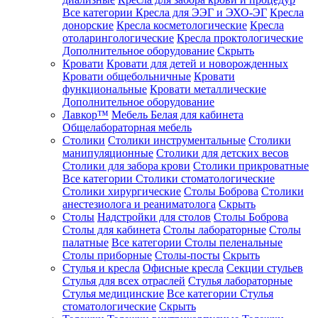
Все категории
Кресла для ЭЭГ и ЭХО-ЭГ
Кресла
донорские
Кресла косметологические
Кресла
отоларингологические
Кресла проктологические
Дополнительное оборудование
Скрыть
Кровати
Кровати для детей и новорожденных
Кровати общебольничные
Кровати
функциональные
Кровати металлические
Дополнительное оборудование
Лавкор™
Мебель Белая для кабинета
Общелабораторная мебель
Столики
Столики инструментальные
Столики
манипуляционные
Столики для детских весов
Столики для забора крови
Столики прикроватные
Все категории
Столики стоматологические
Столики хирургические
Столы Боброва
Столики
анестезиолога и реаниматолога
Скрыть
Столы
Надстройки для столов
Столы Боброва
Столы для кабинета
Столы лабораторные
Столы
палатные
Все категории
Столы пеленальные
Столы приборные
Столы-посты
Скрыть
Стулья и кресла
Офисные кресла
Секции стульев
Стулья для всех отраслей
Стулья лабораторные
Стулья медицинские
Все категории
Стулья
стоматологические
Скрыть