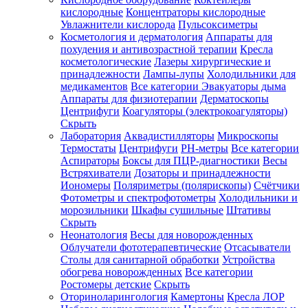
кислородные
Концентраторы кислородные
Увлажнители кислорода
Пульсоксиметры
Косметология и дерматология
Аппараты для
Зарегистрироваться
похудения и антивозрастной терапии
Кресла
косметологические
Лазеры хирургические и
принадлежности
Лампы-лупы
Холодильники для
медикаментов
Все категории
Эвакуаторы дыма
Аппараты для физиотерапии
Дерматоскопы
Зачем
Центрифуги
Коагуляторы (электрокоагуляторы)
регистрироваться?
Скрыть
Лаборатория
Аквадистилляторы
Микроскопы
Все
Термостаты
Центрифуги
PH-метры
Все категории
покупки
в
Аспираторы
Боксы для ПЦР-диагностики
Весы
одном
Встряхиватели
Дозаторы и принадлежности
месте
Иономеры
Поляриметры (полярископы)
Счётчики
Личный
Фотометры и спектрофотометры
Холодильники и
менеджер
морозильники
Шкафы сушильные
Штативы
Отслеживание
Скрыть
статуса
Неонатология
Весы для новорожденных
заказа
Облучатели фототерапевтические
Отсасыватели
Столы для санитарной обработки
Устройства
обогрева новорожденных
Все категории
Ростомеры детские
Скрыть
Оториноларингология
Камертоны
Кресла ЛОР