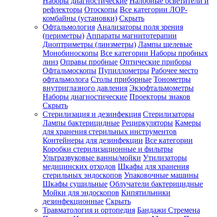
Наборы диагностические
Налобные осветители и
рефлекторы
Отоскопы
Все категории
ЛОР-
комбайны (установки)
Скрыть
Офтальмология
Анализаторы поля зрения
(периметры)
Аппараты магнитотерапии
Диоптриметры (линзметры)
Лампы щелевые
Монобиноскопы
Все категории
Наборы пробных
линз
Оправы пробные
Оптические приборы
Офтальмоскопы
Пупиллометры
Рабочее место
офтальмолога
Столы приборные
Тонометры
внутриглазного давления
Экзофтальмометры
Наборы диагностические
Проекторы знаков
Скрыть
Стерилизация и дезинфекция
Стерилизаторы
Лампы бактерицидные
Рециркуляторы
Камеры
для хранения стерильных инструментов
Контейнеры для дезинфекции
Все категории
Коробки стерилизационные и фильтры
Ультразвуковые ванны/мойки
Утилизаторы
медицинских отходов
Шкафы для хранения
стерильных эндоскопов
Упаковочные машины
Шкафы сушильные
Облучатели бактерицидные
Мойки для эндоскопов
Кипятильники
дезинфекционные
Скрыть
Травматология и ортопедия
Бандажи Стремена