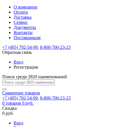
О компании
Восстановление
Обратная
Вход
Регистрация
Оплата
пароля
связь
На
Доставка
вашу
Сервис
почту
Только
Только
Документы
test@example.com
для
для
Ваше
Введите
Заполните
отправлена
Контакты
ИП
ИП
новый
Пароль
На
сообщение
ссылка.
форму.
и
и
Поставщикам
пароль
успешно
вашу
успешно
юр.
юр.
Перейдите
лиц
лиц
отправлено.
восстановлен
почту
+7 (495) 792-54-99
,
8-800-700-23-23
Мы
по
test@test.ru
ней
Обратная связь
отправим
для
отправлена
вам
завершения
Вход
ссылка.
регистрации.
ссылку
Регистрация
Войти
на
указанный
Поиск среди 2820 наименований
Перейдите
Сообщение
Ок
электронный
по
адрес,
ней
Сравнение
товаров
перейдя
для
+7 (495) 792-54-99
,
8-800-700-23-23
по
смены
Запомнить
Забыли
0
товаров
0 руб.
которой
пароля.
меня
пароль?
Скидка
Сменить
вы
0 руб.
сможете
пароль
Войти
Я принимаю условия
задать
Вход
пользовательского