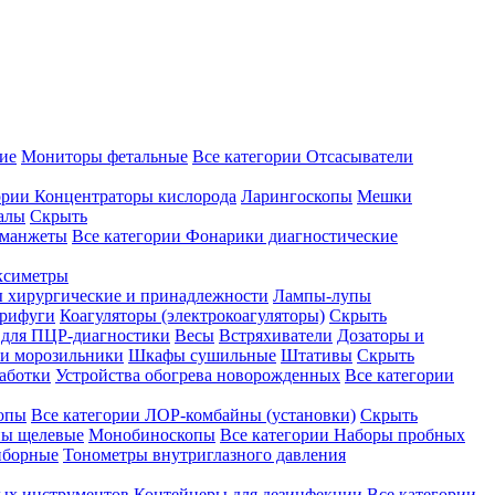
ие
Мониторы фетальные
Все категории
Отсасыватели
ории
Концентраторы кислорода
Ларингоскопы
Мешки
алы
Скрыть
 манжеты
Все категории
Фонарики диагностические
ксиметры
ы хирургические и принадлежности
Лампы-лупы
рифуги
Коагуляторы (электрокоагуляторы)
Скрыть
 для ПЦР-диагностики
Весы
Встряхиватели
Дозаторы и
и морозильники
Шкафы сушильные
Штативы
Скрыть
аботки
Устройства обогрева новорожденных
Все категории
опы
Все категории
ЛОР-комбайны (установки)
Скрыть
ы щелевые
Монобиноскопы
Все категории
Наборы пробных
иборные
Тонометры внутриглазного давления
ных инструментов
Контейнеры для дезинфекции
Все категории