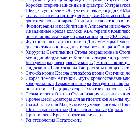
Коробки стерилизационные и фильтры
Ультразвуко
Шкафы сушильные
Облучатели бактерицидные
Мой
Травматология и ортопедия
Бандажи Стремена Пав
Зарегистрироваться
двигательного аппарата
Спицы для скелетного выт
Физиотерапия и реабилитация
Аппараты низкочаст
Инвалидные кресла-коляски
КВЧ-терапия
Комплекс
противопролежневые
Стулья санитарные
УВЧ тера
Функциональная диагностика
Динамометры
Пульс
Зачем
диагностики опорно-двигательного аппарата
Спиро
регистрироваться?
Хирургия
Светильники
Столы операционные
Стол
вен и допоборудование
Консоли
Лазеры хирургиче
Все
Коагуляторы (электрокоагуляторы)
Насосы шприце
покупки
Эндоскопия
Бронхоскопы
Гастроскопы и видеогаст
в
одном
Служба крови
Кресла для забора крови
Счетчики л
месте
Скорая помощь
Аптечки
Жгуты кровоостанавлива
Личный
холодильники
Термоконтейнеры
Укладки и наборы
менеджер
портативные
Рециркуляторы
Электрокардиографы
Стоматология
Оптика
Стерилизация и дезинфекция
Отслеживание
статуса
Прочее
Весы
Дозаторы для антисептиков
Лампы-л
заказа
Иммобилизация
Матрасы вакуумные
Носилки
Повя
Шины транспортные
Щиты спинальные
Скрыть
Проктология
Кресла проктологические
Рентгенология
Негатоскопы