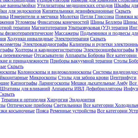
вые ванны/мойки
Утилизаторы медицинских отходов
Шкафы для
ки для эндоскопов
Кипятильники дезинфекционные
Скрыть
лика
Измерители и метчики
Молотки
Петли Глиссона
Повязки к
яжения
Угломеры
Фиксаторы конечностей
Шины Беллера
Шины 
отной терапии
Магнитотерапия
Ультразвуковая (УЗ) терапия
Инг
ы физиотерапевтические
Массажеры
Подъемники и подвесы дл
пия
Ходунки инвалидные
Электротерапия
Скрыть
оксиметры
Электрокардиографы
Калиперы и рулетки электронн
графы
Холтеры и кардиорегистраторы
Электроэнцефалографы
К
ы перевязочные
Отсасыватели
Аппараты Боброва
Все категории
ские и принадлежности
Приборы вакуумной терапии
Столы Боб
вые
Скрыть
роскопы
Колоноскопы и видеоколоноскопы
Системы видеоэндос
ейкоцитарные
Микроскопы
Столы для забора крови
Центрифуги
ющие
Капнографы
Ларингоскопы
Мешки дыхательные Амбу
Все
Штативы для вливаний
Аппараты ИВЛ
Дефибрилляторы
Инфуз
Скрыть
Терапия и ортопедия
Хирургия
Эндодонтия
упы
Оптические приборы
Светильники
Все категории
Холодильн
зки косыночные
Пояса
Ременные устройства
Все категории
Уст