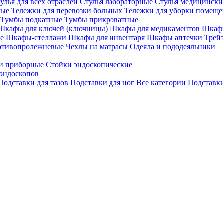
улья для всех отраслей
Стулья лабораторные
Стулья медицински
вые
Тележки для перевозки больных
Тележки для уборки помещ
Тумбы подкатные
Тумбы прикроватные
Шкафы для ключей (ключницы)
Шкафы для медикаментов
Шкафы
е
Шкафы-стеллажи
Шкафы для инвентаря
Шкафы аптечки
Трей
отивопролежневые
Чехлы на матрасы
Одеяла и пододеяльники
и приборные
Стойки эндоскопические
эндоскопов
Подставки для тазов
Подставки для ног
Все категории
Подставки