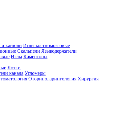
 и канюли
Иглы костномозговые
ционные
Скальпели
Языкодержатели
совые
Иглы
Камертоны
ные
Лотки
ели канала
Угломеры
томатология
Оториноларингология
Хирургия