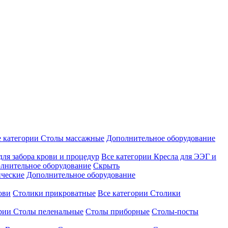
е категории
Столы массажные
Дополнительное оборудование
для забора крови и процедур
Все категории
Кресла для ЭЭГ и
лнительное оборудование
Скрыть
ические
Дополнительное оборудование
ови
Столики прикроватные
Все категории
Столики
ории
Столы пеленальные
Столы приборные
Столы-посты