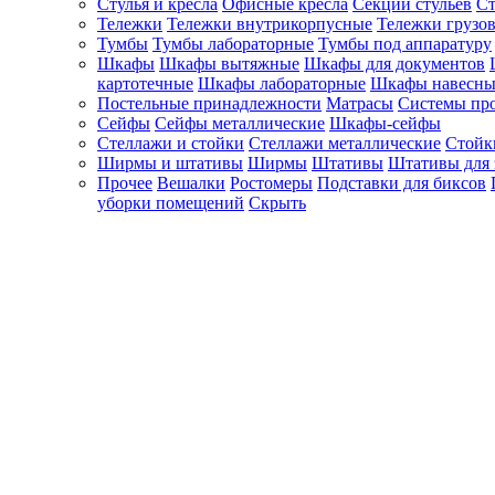
Стулья и кресла
Офисные кресла
Секции стульев
Ст
Тележки
Тележки внутрикорпусные
Тележки грузо
Тумбы
Тумбы лабораторные
Тумбы под аппаратуру
Шкафы
Шкафы вытяжные
Шкафы для документов
картотечные
Шкафы лабораторные
Шкафы навесны
Постельные принадлежности
Матрасы
Системы пр
Сейфы
Сейфы металлические
Шкафы-сейфы
Стеллажи и стойки
Стеллажи металлические
Стойк
Ширмы и штативы
Ширмы
Штативы
Штативы для 
Прочее
Вешалки
Ростомеры
Подставки для биксов
уборки помещений
Скрыть