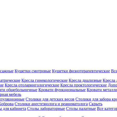
ссажные
Кушетки смотровые
Кушетки физиотерапевтические
Вс
иатрические
Кресла гинекологические
Кресла диализные
Кресла 
ие
Кресла отоларингологические
Кресла проктологические
Допо
ати общебольничные
Кровати функциональные
Кровати металл
рная мебель
ипуляционные
Столики для детских весов
Столики для забора кр
Боброва
Столики анестезиолога и реаниматолога
Скрыть
ы для кабинета
Столы лабораторные
Столы палатные
Все катег