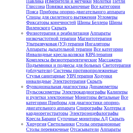
Павлика
Измерители и метчики
Молотки
Петли
Глиссона
Повязки косыночные
Все категории
Пояса
Приборы опорно-двигательного аппарата
Спицы для скелетного вытяжения
Угломеры
Фиксаторы конечностей
Шины Беллера
Шины
Виленского
Скрыть
Физиотерапия и реабилитация
Аппараты
низкочастотной терапии
Магнитотерапия
Ультразвуковая (УЗ) терапия
Ингаляторы
Аппараты дыхательной терапии
Все категории
Инвалидные кресла-коляски
КВЧ-терапия
Комплексы физиотерапевтические
Массажеры
Подъемники и подвесы для больных
Светотерапия
(облучатели)
Системы противопролежневые
Стулья санитарные
УВЧ терапия
Ходунки
инвалидные
Электротерапия
Скрыть
Функциональная диагностика
Динамометры
Пульсоксиметры
Электрокардиографы
Калиперы
и рулетки электронные
Мониторы фетальные
Все
категории
Приборы для диагностики опорно-
двигательного аппарата
Спирографы
Холтеры и
кардиорегистраторы
Электроэнцефалографы
Кресла Барани
Суточные мониторы АД
Скрыть
Хирургия
Светильники
Столы операционные
Столы перевязочные
Отсасыватели
Аппараты