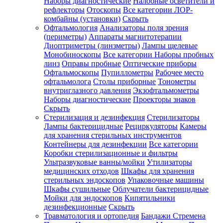
Наборы диагностические
Налобные осветители и
рефлекторы
Отоскопы
Все категории
ЛОР-
комбайны (установки)
Скрыть
Офтальмология
Анализаторы поля зрения
(периметры)
Аппараты магнитотерапии
Диоптриметры (линзметры)
Лампы щелевые
Монобиноскопы
Все категории
Наборы пробных
линз
Оправы пробные
Оптические приборы
Офтальмоскопы
Пупиллометры
Рабочее место
офтальмолога
Столы приборные
Тонометры
внутриглазного давления
Экзофтальмометры
Наборы диагностические
Проекторы знаков
Скрыть
Стерилизация и дезинфекция
Стерилизаторы
Лампы бактерицидные
Рециркуляторы
Камеры
для хранения стерильных инструментов
Контейнеры для дезинфекции
Все категории
Коробки стерилизационные и фильтры
Ультразвуковые ванны/мойки
Утилизаторы
медицинских отходов
Шкафы для хранения
стерильных эндоскопов
Упаковочные машины
Шкафы сушильные
Облучатели бактерицидные
Мойки для эндоскопов
Кипятильники
дезинфекционные
Скрыть
Травматология и ортопедия
Бандажи Стремена