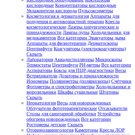
кислородные
Концентраторы кислородные
Увлажнители кислорода
Пульсоксиметры
Косметология и дерматология
Аппараты для
Зарегистрироваться
похудения и антивозрастной терапии
Кресла
косметологические
Лазеры хирургические и
принадлежности
Лампы-лупы
Холодильники для
медикаментов
Все категории
Эвакуаторы дыма
Аппараты для физиотерапии
Дерматоскопы
Зачем
Центрифуги
Коагуляторы (электрокоагуляторы)
регистрироваться?
Скрыть
Лаборатория
Аквадистилляторы
Микроскопы
Все
Термостаты
Центрифуги
PH-метры
Все категории
покупки
в
Аспираторы
Боксы для ПЦР-диагностики
Весы
одном
Встряхиватели
Дозаторы и принадлежности
месте
Иономеры
Поляриметры (полярископы)
Счётчики
Личный
Фотометры и спектрофотометры
Холодильники и
менеджер
морозильники
Шкафы сушильные
Штативы
Отслеживание
Скрыть
статуса
Неонатология
Весы для новорожденных
заказа
Облучатели фототерапевтические
Отсасыватели
Столы для санитарной обработки
Устройства
обогрева новорожденных
Все категории
Ростомеры детские
Скрыть
Оториноларингология
Камертоны
Кресла ЛОР