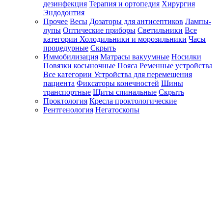
дезинфекция
Терапия и ортопедия
Хирургия
Эндодонтия
Прочее
Весы
Дозаторы для антисептиков
Лампы-
лупы
Оптические приборы
Светильники
Все
категории
Холодильники и морозильники
Часы
процедурные
Скрыть
Иммобилизация
Матрасы вакуумные
Носилки
Повязки косыночные
Пояса
Ременные устройства
Все категории
Устройства для перемещения
пациента
Фиксаторы конечностей
Шины
транспортные
Щиты спинальные
Скрыть
Проктология
Кресла проктологические
Рентгенология
Негатоскопы