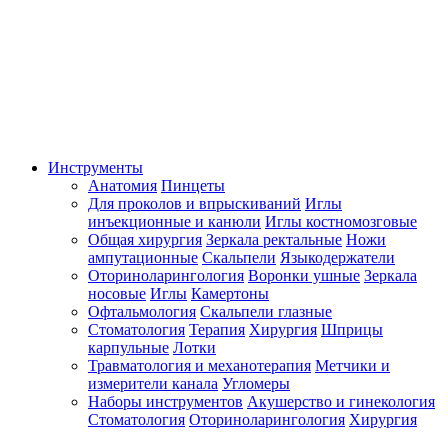
Инструменты
Анатомия
Пинцеты
Для проколов и впрыскиваний
Иглы
инъекционные и канюли
Иглы костномозговые
Общая хирургия
Зеркала ректальные
Ножи
ампутационные
Скальпели
Языкодержатели
Оториноларингология
Воронки ушные
Зеркала
носовые
Иглы
Камертоны
Офтальмология
Скальпели глазные
Стоматология
Терапия
Хирургия
Шприцы
карпульные
Лотки
Травматология и механотерапия
Метчики и
измерители канала
Угломеры
Наборы инструментов
Акушерство и гинекология
Стоматология
Оториноларингология
Хирургия