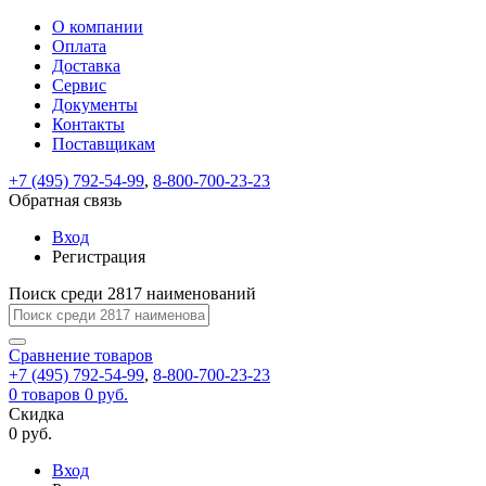
О компании
Восстановление
Обратная
Вход
Регистрация
Оплата
пароля
связь
На
Доставка
вашу
Сервис
почту
Только
Только
Документы
test@example.com
для
для
Ваше
Введите
Заполните
отправлена
ИП
ИП
Контакты
новый
Пароль
На
сообщение
форму.
ссылка.
и
и
пароль
Поставщикам
успешно
вашу
успешно
юр.
юр.
Перейдите
отправлено.
лиц
лиц
восстановлен
почту
Мы
+7 (495) 792-54-99
,
8-800-700-23-23
по
test@test.ru
ней
отправим
Обратная связь
для
отправлена
вам
завершения
ссылка.
Вход
регистрации.
ссылку
Регистрация
Войти
на
указанный
Перейдите
Сообщение
Поиск среди 2817 наименований
Ок
электронный
по
адрес,
ней
перейдя
Сравнение
для
товаров
по
+7 (495) 792-54-99
,
8-800-700-23-23
смены
Запомнить
Забыли
0
товаров
которой
0 руб.
пароля.
меня
пароль?
Сменить
Скидка
вы
0 руб.
сможете
пароль
Я принимаю условия
Войти
задать
пользовательского
Вход
новый
соглашения
и