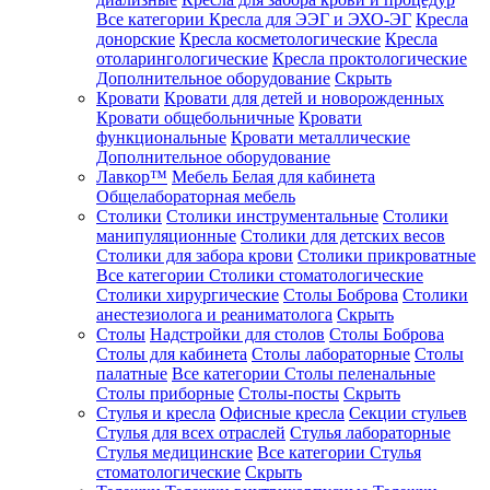
Все категории
Кресла для ЭЭГ и ЭХО-ЭГ
Кресла
донорские
Кресла косметологические
Кресла
отоларингологические
Кресла проктологические
Дополнительное оборудование
Скрыть
Кровати
Кровати для детей и новорожденных
Кровати общебольничные
Кровати
функциональные
Кровати металлические
Дополнительное оборудование
Лавкор™
Мебель Белая для кабинета
Общелабораторная мебель
Столики
Столики инструментальные
Столики
манипуляционные
Столики для детских весов
Столики для забора крови
Столики прикроватные
Все категории
Столики стоматологические
Столики хирургические
Столы Боброва
Столики
анестезиолога и реаниматолога
Скрыть
Столы
Надстройки для столов
Столы Боброва
Столы для кабинета
Столы лабораторные
Столы
палатные
Все категории
Столы пеленальные
Столы приборные
Столы-посты
Скрыть
Стулья и кресла
Офисные кресла
Секции стульев
Стулья для всех отраслей
Стулья лабораторные
Стулья медицинские
Все категории
Стулья
стоматологические
Скрыть