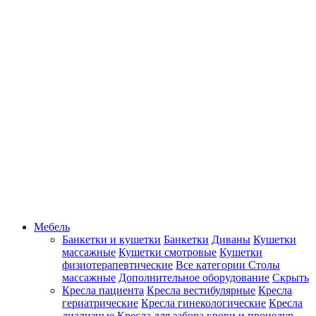
Мебель
Банкетки и кушетки
Банкетки
Диваны
Кушетки
массажные
Кушетки смотровые
Кушетки
физиотерапевтические
Все категории
Столы
массажные
Дополнительное оборудование
Скрыть
Кресла пациента
Кресла вестибулярные
Кресла
гериатрические
Кресла гинекологические
Кресла
диализные
Кресла для забора крови и процедур