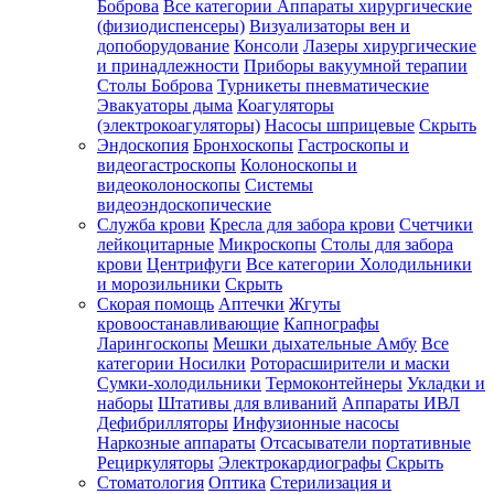
Боброва
Все категории
Аппараты хирургические
(физиодиспенсеры)
Визуализаторы вен и
допоборудование
Консоли
Лазеры хирургические
и принадлежности
Приборы вакуумной терапии
Столы Боброва
Турникеты пневматические
Эвакуаторы дыма
Коагуляторы
(электрокоагуляторы)
Насосы шприцевые
Скрыть
Эндоскопия
Бронхоскопы
Гастроскопы и
видеогастроскопы
Колоноскопы и
видеоколоноскопы
Системы
видеоэндоскопические
Служба крови
Кресла для забора крови
Счетчики
лейкоцитарные
Микроскопы
Столы для забора
крови
Центрифуги
Все категории
Холодильники
и морозильники
Скрыть
Скорая помощь
Аптечки
Жгуты
кровоостанавливающие
Капнографы
Ларингоскопы
Мешки дыхательные Амбу
Все
категории
Носилки
Роторасширители и маски
Сумки-холодильники
Термоконтейнеры
Укладки и
наборы
Штативы для вливаний
Аппараты ИВЛ
Дефибрилляторы
Инфузионные насосы
Наркозные аппараты
Отсасыватели портативные
Рециркуляторы
Электрокардиографы
Скрыть
Стоматология
Оптика
Стерилизация и