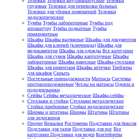
Тележки
Тележки внутрикорпусные
Тележки
грузовые
Тележки для перевозки больных
Тележки для уборки помещений
Тележки
эндоскопические
Тумбы
Тумбы лабораторные
Тумбы под
аппаратуру
Тумбы подкатные
Тумбы
прикроватные
Шкафы
Шкафы вытяжные
Шкафы для документов
Шкафы для ключей (ключницы)
Шкафы для
медикаментов
Шкафы для одежды
Все категории
Шкафы для сумок
Шкафы картотечные
Шкафы
лабораторные
Шкафы навесные
Шкафы-стеллажи
Шкафы для инвентаря
Шкафы аптечки
Трейзеры
для шкафов
Скрыть
Постельные принадлежности
Матрасы
Системы
противопролежневые
Чехлы на матрасы
Одеяла и
пододеяльники
Сейфы
Сейфы металлические
Шкафы-сейфы
Стеллажи и стойки
Стеллажи металлические
Стойки приборные
Стойки эндоскопические
Ширмы и штативы
Ширмы
Штативы
Штативы
для эндоскопов
Прочее
Вешалки
Ростомеры
Подставки для биксов
Подставки для тазов
Подставки для ног
Все
категории
Подставки для ведер
Контейнеры