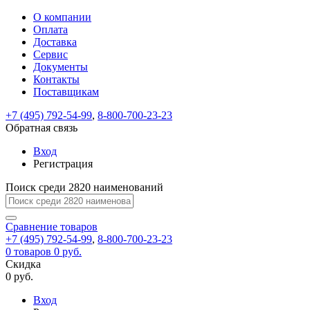
О компании
Восстановление
Обратная
Вход
Регистрация
Оплата
пароля
связь
На
Доставка
вашу
Сервис
почту
Только
Только
Документы
test@example.com
для
для
Ваше
Введите
Заполните
отправлена
ИП
ИП
Контакты
новый
Пароль
На
сообщение
форму.
ссылка.
и
и
пароль
Поставщикам
успешно
вашу
успешно
юр.
юр.
Перейдите
отправлено.
лиц
лиц
восстановлен
почту
Мы
+7 (495) 792-54-99
,
8-800-700-23-23
по
test@test.ru
ней
отправим
Обратная связь
для
отправлена
вам
завершения
ссылка.
Вход
регистрации.
ссылку
Регистрация
Войти
на
указанный
Перейдите
Сообщение
Поиск среди 2820 наименований
Ок
электронный
по
адрес,
ней
перейдя
Сравнение
для
товаров
по
+7 (495) 792-54-99
,
8-800-700-23-23
смены
Запомнить
Забыли
0
товаров
которой
0 руб.
пароля.
меня
пароль?
Сменить
Скидка
вы
0 руб.
сможете
пароль
Я принимаю условия
Войти
задать
пользовательского
Вход
новый
соглашения
и