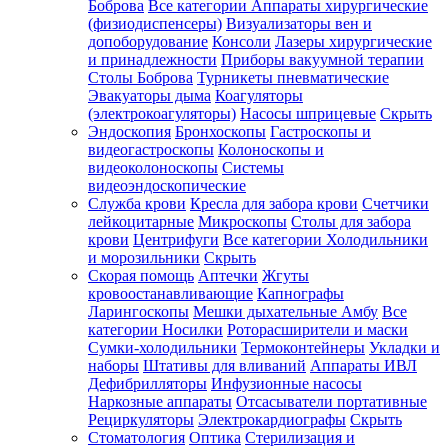
Боброва
Все категории
Аппараты хирургические
(физиодиспенсеры)
Визуализаторы вен и
допоборудование
Консоли
Лазеры хирургические
и принадлежности
Приборы вакуумной терапии
Столы Боброва
Турникеты пневматические
Эвакуаторы дыма
Коагуляторы
(электрокоагуляторы)
Насосы шприцевые
Скрыть
Эндоскопия
Бронхоскопы
Гастроскопы и
видеогастроскопы
Колоноскопы и
видеоколоноскопы
Системы
видеоэндоскопические
Служба крови
Кресла для забора крови
Счетчики
лейкоцитарные
Микроскопы
Столы для забора
крови
Центрифуги
Все категории
Холодильники
и морозильники
Скрыть
Скорая помощь
Аптечки
Жгуты
кровоостанавливающие
Капнографы
Ларингоскопы
Мешки дыхательные Амбу
Все
категории
Носилки
Роторасширители и маски
Сумки-холодильники
Термоконтейнеры
Укладки и
наборы
Штативы для вливаний
Аппараты ИВЛ
Дефибрилляторы
Инфузионные насосы
Наркозные аппараты
Отсасыватели портативные
Рециркуляторы
Электрокардиографы
Скрыть
Стоматология
Оптика
Стерилизация и