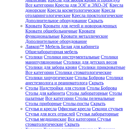
Все категории
Кресла для ЭЭГ и ЭХО-ЭГ
Кресла
донорские
Кресла косметологические
Кресла
отоларингологические
Кресла проктологические
Дополнительное оборудование
Скрыть
Кровати
Кровати для детей и новорожденных
Кровати общебольничные
Кровати
функциональные
Кровати металлические
Дополнительное оборудование
Лавкор™
Мебель Белая для кабинета
Общелабораторная мебель
Столики
Столики инструментальные
Столики
манипуляционные
Столики для детских весов
Столики для забора крови
Столики прикроватные
Все категории
Столики стоматологические
Столики хирургические
Столы Боброва
Столики
анестезиолога и реаниматолога
Скрыть
Столы
Надстройки для столов
Столы Боброва
Столы для кабинета
Столы лабораторные
Столы
палатные
Все категории
Столы пеленальные
Столы приборные
Столы-посты
Скрыть
Стулья и кресла
Офисные кресла
Секции стульев
Стулья для всех отраслей
Стулья лабораторные
Стулья медицинские
Все категории
Стулья
стоматологические
Скрыть