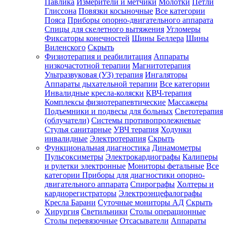
Павлика
Измерители и метчики
Молотки
Петли
Глиссона
Повязки косыночные
Все категории
Пояса
Приборы опорно-двигательного аппарата
Спицы для скелетного вытяжения
Угломеры
Фиксаторы конечностей
Шины Беллера
Шины
Виленского
Скрыть
Физиотерапия и реабилитация
Аппараты
низкочастотной терапии
Магнитотерапия
Ультразвуковая (УЗ) терапия
Ингаляторы
Аппараты дыхательной терапии
Все категории
Инвалидные кресла-коляски
КВЧ-терапия
Комплексы физиотерапевтические
Массажеры
Подъемники и подвесы для больных
Светотерапия
(облучатели)
Системы противопролежневые
Стулья санитарные
УВЧ терапия
Ходунки
инвалидные
Электротерапия
Скрыть
Функциональная диагностика
Динамометры
Пульсоксиметры
Электрокардиографы
Калиперы
и рулетки электронные
Мониторы фетальные
Все
категории
Приборы для диагностики опорно-
двигательного аппарата
Спирографы
Холтеры и
кардиорегистраторы
Электроэнцефалографы
Кресла Барани
Суточные мониторы АД
Скрыть
Хирургия
Светильники
Столы операционные
Столы перевязочные
Отсасыватели
Аппараты