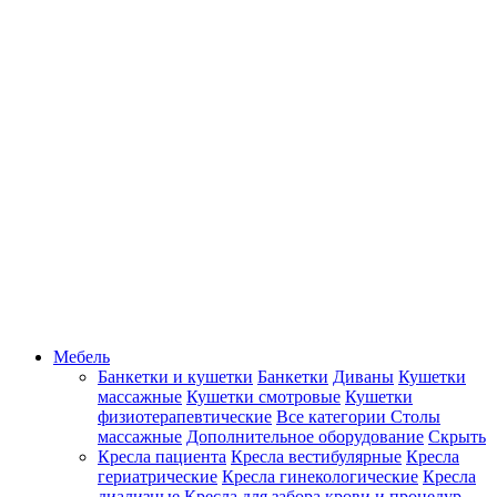
Мебель
Банкетки и кушетки
Банкетки
Диваны
Кушетки
массажные
Кушетки смотровые
Кушетки
физиотерапевтические
Все категории
Столы
массажные
Дополнительное оборудование
Скрыть
Кресла пациента
Кресла вестибулярные
Кресла
гериатрические
Кресла гинекологические
Кресла
диализные
Кресла для забора крови и процедур