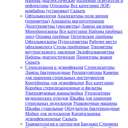
Наборы диагностические
Налобные осветители и
рефлекторы
Отоскопы
Все категории
ЛОР-
комбайны (установки)
Скрыть
Офтальмология
Анализаторы поля зрения
(периметры)
Аппараты магнитотерапии
Диоптриметры (линзметры)
Лампы щелевые
Монобиноскопы
Все категории
Наборы пробных
линз
Оправы пробные
Оптические приборы
Офтальмоскопы
Пупиллометры
Рабочее место
офтальмолога
Столы приборные
Тонометры
внутриглазного давления
Экзофтальмометры
Наборы диагностические
Проекторы знаков
Скрыть
Стерилизация и дезинфекция
Стерилизаторы
Лампы бактерицидные
Рециркуляторы
Камеры
для хранения стерильных инструментов
Контейнеры для дезинфекции
Все категории
Коробки стерилизационные и фильтры
Ультразвуковые ванны/мойки
Утилизаторы
медицинских отходов
Шкафы для хранения
стерильных эндоскопов
Упаковочные машины
Шкафы сушильные
Облучатели бактерицидные
Мойки для эндоскопов
Кипятильники
дезинфекционные
Скрыть
Травматология и ортопедия
Бандажи Стремена