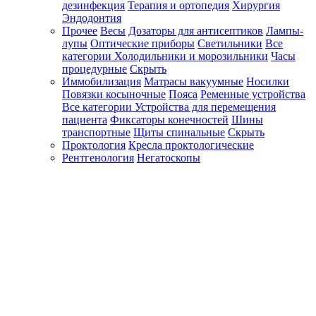
дезинфекция
Терапия и ортопедия
Хирургия
Эндодонтия
Прочее
Весы
Дозаторы для антисептиков
Лампы-
лупы
Оптические приборы
Светильники
Все
категории
Холодильники и морозильники
Часы
процедурные
Скрыть
Иммобилизация
Матрасы вакуумные
Носилки
Повязки косыночные
Пояса
Ременные устройства
Все категории
Устройства для перемещения
пациента
Фиксаторы конечностей
Шины
транспортные
Щиты спинальные
Скрыть
Проктология
Кресла проктологические
Рентгенология
Негатоскопы