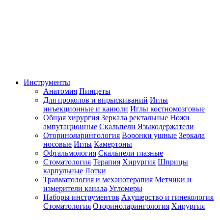
Инструменты
Анатомия
Пинцеты
Для проколов и впрыскиваний
Иглы
инъекционные и канюли
Иглы костномозговые
Общая хирургия
Зеркала ректальные
Ножи
ампутационные
Скальпели
Языкодержатели
Оториноларингология
Воронки ушные
Зеркала
носовые
Иглы
Камертоны
Офтальмология
Скальпели глазные
Стоматология
Терапия
Хирургия
Шприцы
карпульные
Лотки
Травматология и механотерапия
Метчики и
измерители канала
Угломеры
Наборы инструментов
Акушерство и гинекология
Стоматология
Оториноларингология
Хирургия