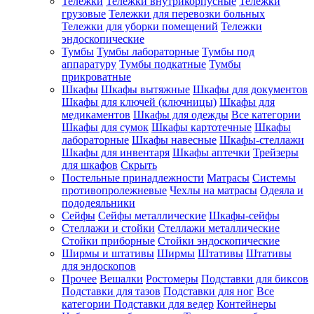
Тележки
Тележки внутрикорпусные
Тележки
грузовые
Тележки для перевозки больных
Тележки для уборки помещений
Тележки
эндоскопические
Тумбы
Тумбы лабораторные
Тумбы под
аппаратуру
Тумбы подкатные
Тумбы
прикроватные
Шкафы
Шкафы вытяжные
Шкафы для документов
Шкафы для ключей (ключницы)
Шкафы для
медикаментов
Шкафы для одежды
Все категории
Шкафы для сумок
Шкафы картотечные
Шкафы
лабораторные
Шкафы навесные
Шкафы-стеллажи
Шкафы для инвентаря
Шкафы аптечки
Трейзеры
для шкафов
Скрыть
Постельные принадлежности
Матрасы
Системы
противопролежневые
Чехлы на матрасы
Одеяла и
пододеяльники
Сейфы
Сейфы металлические
Шкафы-сейфы
Стеллажи и стойки
Стеллажи металлические
Стойки приборные
Стойки эндоскопические
Ширмы и штативы
Ширмы
Штативы
Штативы
для эндоскопов
Прочее
Вешалки
Ростомеры
Подставки для биксов
Подставки для тазов
Подставки для ног
Все
категории
Подставки для ведер
Контейнеры