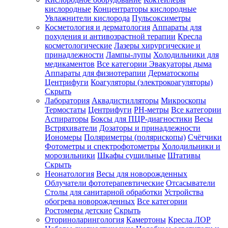
кислородные
Концентраторы кислородные
Увлажнители кислорода
Пульсоксиметры
Косметология и дерматология
Аппараты для
Зарегистрироваться
похудения и антивозрастной терапии
Кресла
косметологические
Лазеры хирургические и
принадлежности
Лампы-лупы
Холодильники для
медикаментов
Все категории
Эвакуаторы дыма
Аппараты для физиотерапии
Дерматоскопы
Зачем
Центрифуги
Коагуляторы (электрокоагуляторы)
регистрироваться?
Скрыть
Лаборатория
Аквадистилляторы
Микроскопы
Все
Термостаты
Центрифуги
PH-метры
Все категории
покупки
в
Аспираторы
Боксы для ПЦР-диагностики
Весы
одном
Встряхиватели
Дозаторы и принадлежности
месте
Иономеры
Поляриметры (полярископы)
Счётчики
Личный
Фотометры и спектрофотометры
Холодильники и
менеджер
морозильники
Шкафы сушильные
Штативы
Отслеживание
Скрыть
статуса
Неонатология
Весы для новорожденных
заказа
Облучатели фототерапевтические
Отсасыватели
Столы для санитарной обработки
Устройства
обогрева новорожденных
Все категории
Ростомеры детские
Скрыть
Оториноларингология
Камертоны
Кресла ЛОР