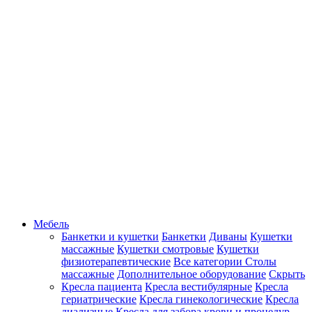
Мебель
Банкетки и кушетки
Банкетки
Диваны
Кушетки
массажные
Кушетки смотровые
Кушетки
физиотерапевтические
Все категории
Столы
массажные
Дополнительное оборудование
Скрыть
Кресла пациента
Кресла вестибулярные
Кресла
гериатрические
Кресла гинекологические
Кресла
диализные
Кресла для забора крови и процедур