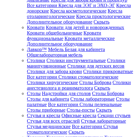
Все категории
Кресла для ЭЭГ и ЭХО-ЭГ
Кресла
донорские
Кресла косметологические
Кресла
отоларингологические
Кресла проктологические
Дополнительное оборудование
Скрыть
Кровати
Кровати для детей и новорожденных
Кровати общебольничные
Кровати
функциональные
Кровати металлические
Дополнительное оборудование
Лавкор™
Мебель Белая для кабинета
Общелабораторная мебель
Столики
Столики инструментальные
Столики
манипуляционные
Столики для детских весов
Столики для забора крови
Столики прикроватные
Все категории
Столики стоматологические
Столики хирургические
Столы Боброва
Столики
анестезиолога и реаниматолога
Скрыть
Столы
Надстройки для столов
Столы Боброва
Столы для кабинета
Столы лабораторные
Столы
палатные
Все категории
Столы пеленальные
Столы приборные
Столы-посты
Скрыть
Стулья и кресла
Офисные кресла
Секции стульев
Стулья для всех отраслей
Стулья лабораторные
Стулья медицинские
Все категории
Стулья
стоматологические
Скрыть