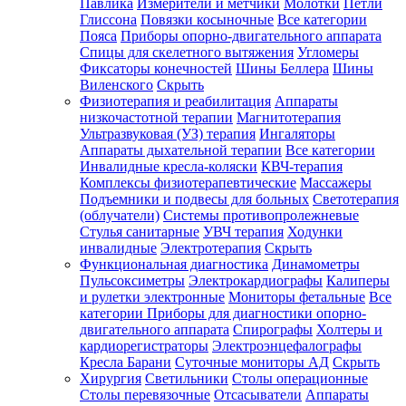
Павлика
Измерители и метчики
Молотки
Петли
Глиссона
Повязки косыночные
Все категории
Пояса
Приборы опорно-двигательного аппарата
Спицы для скелетного вытяжения
Угломеры
Фиксаторы конечностей
Шины Беллера
Шины
Виленского
Скрыть
Физиотерапия и реабилитация
Аппараты
низкочастотной терапии
Магнитотерапия
Ультразвуковая (УЗ) терапия
Ингаляторы
Аппараты дыхательной терапии
Все категории
Инвалидные кресла-коляски
КВЧ-терапия
Комплексы физиотерапевтические
Массажеры
Подъемники и подвесы для больных
Светотерапия
(облучатели)
Системы противопролежневые
Стулья санитарные
УВЧ терапия
Ходунки
инвалидные
Электротерапия
Скрыть
Функциональная диагностика
Динамометры
Пульсоксиметры
Электрокардиографы
Калиперы
и рулетки электронные
Мониторы фетальные
Все
категории
Приборы для диагностики опорно-
двигательного аппарата
Спирографы
Холтеры и
кардиорегистраторы
Электроэнцефалографы
Кресла Барани
Суточные мониторы АД
Скрыть
Хирургия
Светильники
Столы операционные
Столы перевязочные
Отсасыватели
Аппараты