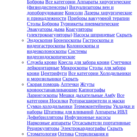
Боброва
Все категории
Аппараты хирургические
(физиодиспенсеры)
Визуализаторы вен и
допоборудование
Консоли
Лазеры хирургические
и принадлежности
Приборы вакуумной терапии
Столы Боброва
Турникеты пневматические
Эвакуаторы дыма
Коагуляторы
(электрокоагуляторы)
Насосы шприцевые
Скрыть
Эндоскопия
Бронхоскопы
Гастроскопы и
видеогастроскопы
Колоноскопы и
видеоколоноскопы
Системы
видеоэндоскопические
Служба крови
Кресла для забора крови
Счетчики
лейкоцитарные
Микроскопы
Столы для забора
крови
Центрифуги
Все категории
Холодильники
и морозильники
Скрыть
Скорая помощь
Аптечки
Жгуты
кровоостанавливающие
Капнографы
Ларингоскопы
Мешки дыхательные Амбу
Все
категории
Носилки
Роторасширители и маски
Сумки-холодильники
Термоконтейнеры
Укладки и
наборы
Штативы для вливаний
Аппараты ИВЛ
Дефибрилляторы
Инфузионные насосы
Наркозные аппараты
Отсасыватели портативные
Рециркуляторы
Электрокардиографы
Скрыть
Стоматология
Оптика
Стерилизация и