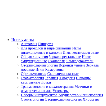
Инструменты
Анатомия
Пинцеты
Для проколов и впрыскиваний
Иглы
инъекционные и канюли
Иглы костномозговые
Общая хирургия
Зеркала ректальные
Ножи
ампутационные
Скальпели
Языкодержатели
Оториноларингология
Воронки ушные
Зеркала
носовые
Иглы
Камертоны
Офтальмология
Скальпели глазные
Стоматология
Терапия
Хирургия
Шприцы
карпульные
Лотки
Травматология и механотерапия
Метчики и
измерители канала
Угломеры
Наборы инструментов
Акушерство и гинекология
Стоматология
Оториноларингология
Хирургия