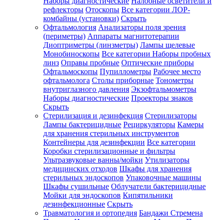
Наборы диагностические
Налобные осветители и
рефлекторы
Отоскопы
Все категории
ЛОР-
комбайны (установки)
Скрыть
Офтальмология
Анализаторы поля зрения
(периметры)
Аппараты магнитотерапии
Диоптриметры (линзметры)
Лампы щелевые
Монобиноскопы
Все категории
Наборы пробных
линз
Оправы пробные
Оптические приборы
Офтальмоскопы
Пупиллометры
Рабочее место
офтальмолога
Столы приборные
Тонометры
внутриглазного давления
Экзофтальмометры
Наборы диагностические
Проекторы знаков
Скрыть
Стерилизация и дезинфекция
Стерилизаторы
Лампы бактерицидные
Рециркуляторы
Камеры
для хранения стерильных инструментов
Контейнеры для дезинфекции
Все категории
Коробки стерилизационные и фильтры
Ультразвуковые ванны/мойки
Утилизаторы
медицинских отходов
Шкафы для хранения
стерильных эндоскопов
Упаковочные машины
Шкафы сушильные
Облучатели бактерицидные
Мойки для эндоскопов
Кипятильники
дезинфекционные
Скрыть
Травматология и ортопедия
Бандажи Стремена