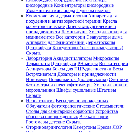
кислородные
Концентраторы кислородные
Увлажнители кислорода
Пульсоксиметры
Косметология и дерматология
Аппараты для
Зарегистрироваться
похудения и антивозрастной терапии
Кресла
косметологические
Лазеры хирургические и
принадлежности
Лампы-лупы
Холодильники для
медикаментов
Все категории
Эвакуаторы дыма
Аппараты для физиотерапии
Дерматоскопы
Зачем
Центрифуги
Коагуляторы (электрокоагуляторы)
регистрироваться?
Скрыть
Лаборатория
Аквадистилляторы
Микроскопы
Все
Термостаты
Центрифуги
PH-метры
Все категории
покупки
в
Аспираторы
Боксы для ПЦР-диагностики
Весы
одном
Встряхиватели
Дозаторы и принадлежности
месте
Иономеры
Поляриметры (полярископы)
Счётчики
Личный
Фотометры и спектрофотометры
Холодильники и
менеджер
морозильники
Шкафы сушильные
Штативы
Отслеживание
Скрыть
статуса
Неонатология
Весы для новорожденных
заказа
Облучатели фототерапевтические
Отсасыватели
Столы для санитарной обработки
Устройства
обогрева новорожденных
Все категории
Ростомеры детские
Скрыть
Оториноларингология
Камертоны
Кресла ЛОР