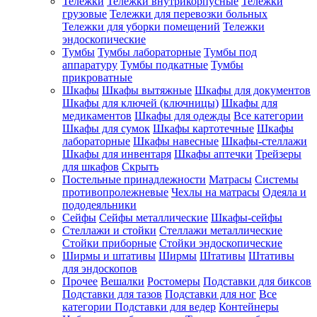
Тележки
Тележки внутрикорпусные
Тележки
грузовые
Тележки для перевозки больных
Тележки для уборки помещений
Тележки
эндоскопические
Тумбы
Тумбы лабораторные
Тумбы под
аппаратуру
Тумбы подкатные
Тумбы
прикроватные
Шкафы
Шкафы вытяжные
Шкафы для документов
Шкафы для ключей (ключницы)
Шкафы для
медикаментов
Шкафы для одежды
Все категории
Шкафы для сумок
Шкафы картотечные
Шкафы
лабораторные
Шкафы навесные
Шкафы-стеллажи
Шкафы для инвентаря
Шкафы аптечки
Трейзеры
для шкафов
Скрыть
Постельные принадлежности
Матрасы
Системы
противопролежневые
Чехлы на матрасы
Одеяла и
пододеяльники
Сейфы
Сейфы металлические
Шкафы-сейфы
Стеллажи и стойки
Стеллажи металлические
Стойки приборные
Стойки эндоскопические
Ширмы и штативы
Ширмы
Штативы
Штативы
для эндоскопов
Прочее
Вешалки
Ростомеры
Подставки для биксов
Подставки для тазов
Подставки для ног
Все
категории
Подставки для ведер
Контейнеры