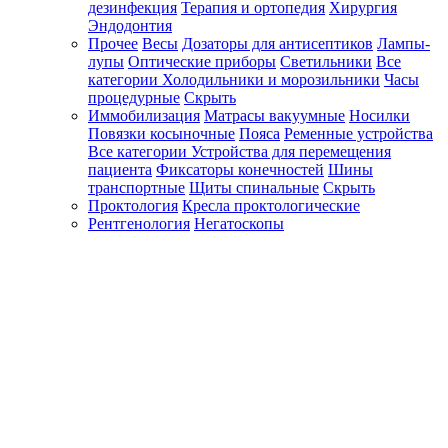
дезинфекция
Терапия и ортопедия
Хирургия
Эндодонтия
Прочее
Весы
Дозаторы для антисептиков
Лампы-
лупы
Оптические приборы
Светильники
Все
категории
Холодильники и морозильники
Часы
процедурные
Скрыть
Иммобилизация
Матрасы вакуумные
Носилки
Повязки косыночные
Пояса
Ременные устройства
Все категории
Устройства для перемещения
пациента
Фиксаторы конечностей
Шины
транспортные
Щиты спинальные
Скрыть
Проктология
Кресла проктологические
Рентгенология
Негатоскопы