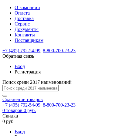
О компании
Восстановление
Обратная
Вход
Регистрация
Оплата
пароля
связь
На
Доставка
вашу
Сервис
почту
Только
Только
Документы
test@example.com
для
для
Ваше
Введите
Заполните
отправлена
ИП
ИП
Контакты
новый
Пароль
На
сообщение
форму.
ссылка.
и
и
пароль
Поставщикам
успешно
вашу
успешно
юр.
юр.
Перейдите
отправлено.
лиц
лиц
восстановлен
почту
Мы
+7 (495) 792-54-99
,
8-800-700-23-23
по
test@test.ru
ней
отправим
Обратная связь
для
отправлена
вам
завершения
ссылка.
Вход
регистрации.
ссылку
Регистрация
Войти
на
указанный
Перейдите
Сообщение
Поиск среди 2817 наименований
Ок
электронный
по
адрес,
ней
перейдя
Сравнение
для
товаров
по
+7 (495) 792-54-99
,
8-800-700-23-23
смены
Запомнить
Забыли
0
товаров
которой
0 руб.
пароля.
меня
пароль?
Сменить
Скидка
вы
0 руб.
сможете
пароль
Я принимаю условия
Войти
задать
пользовательского
Вход
новый
соглашения
и