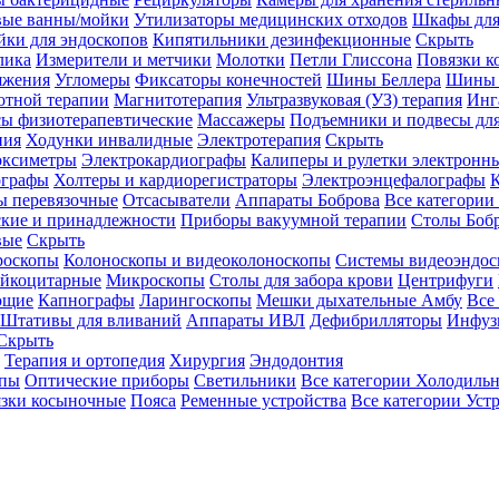
вые ванны/мойки
Утилизаторы медицинских отходов
Шкафы для
ки для эндоскопов
Кипятильники дезинфекционные
Скрыть
лика
Измерители и метчики
Молотки
Петли Глиссона
Повязки к
яжения
Угломеры
Фиксаторы конечностей
Шины Беллера
Шины 
отной терапии
Магнитотерапия
Ультразвуковая (УЗ) терапия
Инг
ы физиотерапевтические
Массажеры
Подъемники и подвесы дл
пия
Ходунки инвалидные
Электротерапия
Скрыть
оксиметры
Электрокардиографы
Калиперы и рулетки электронн
графы
Холтеры и кардиорегистраторы
Электроэнцефалографы
К
ы перевязочные
Отсасыватели
Аппараты Боброва
Все категории
ские и принадлежности
Приборы вакуумной терапии
Столы Боб
вые
Скрыть
роскопы
Колоноскопы и видеоколоноскопы
Системы видеоэндос
ейкоцитарные
Микроскопы
Столы для забора крови
Центрифуги
ющие
Капнографы
Ларингоскопы
Мешки дыхательные Амбу
Все
Штативы для вливаний
Аппараты ИВЛ
Дефибрилляторы
Инфуз
Скрыть
Терапия и ортопедия
Хирургия
Эндодонтия
упы
Оптические приборы
Светильники
Все категории
Холодильн
зки косыночные
Пояса
Ременные устройства
Все категории
Уст