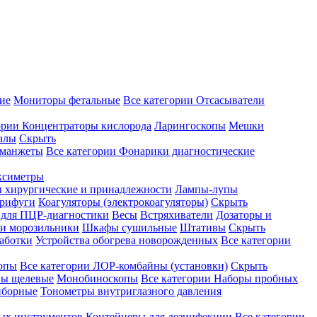
ие
Мониторы фетальные
Все категории
Отсасыватели
ории
Концентраторы кислорода
Ларингоскопы
Мешки
алы
Скрыть
 манжеты
Все категории
Фонарики диагностические
ксиметры
ы хирургические и принадлежности
Лампы-лупы
рифуги
Коагуляторы (электрокоагуляторы)
Скрыть
 для ПЦР-диагностики
Весы
Встряхиватели
Дозаторы и
и морозильники
Шкафы сушильные
Штативы
Скрыть
аботки
Устройства обогрева новорожденных
Все категории
опы
Все категории
ЛОР-комбайны (установки)
Скрыть
ы щелевые
Монобиноскопы
Все категории
Наборы пробных
иборные
Тонометры внутриглазного давления
ных инструментов
Контейнеры для дезинфекции
Все категории