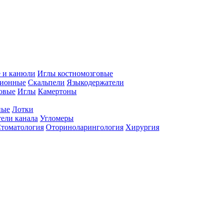
 и канюли
Иглы костномозговые
ционные
Скальпели
Языкодержатели
совые
Иглы
Камертоны
ные
Лотки
ели канала
Угломеры
томатология
Оториноларингология
Хирургия