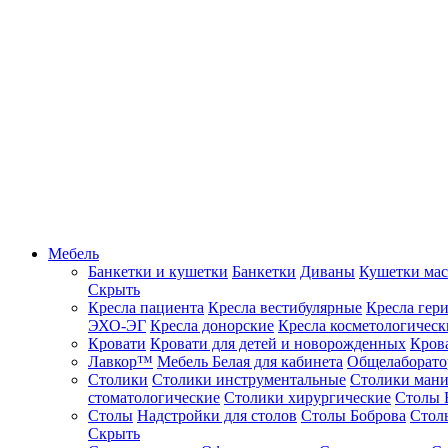
Мебель
Банкетки и кушетки
Банкетки
Диваны
Кушетки ма
Скрыть
Кресла пациента
Кресла вестибулярные
Кресла гер
ЭХО-ЭГ
Кресла донорские
Кресла косметологическ
Кровати
Кровати для детей и новорожденных
Кров
Лавкор™
Мебель Белая для кабинета
Общелаборато
Столики
Столики инструментальные
Столики ман
стоматологические
Столики хирургические
Столы 
Столы
Надстройки для столов
Столы Боброва
Стол
Скрыть