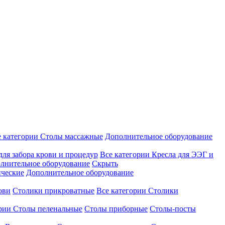
е категории
Столы массажные
Дополнительное оборудование
для забора крови и процедур
Все категории
Кресла для ЭЭГ и
лнительное оборудование
Скрыть
ические
Дополнительное оборудование
ови
Столики прикроватные
Все категории
Столики
ории
Столы пеленальные
Столы приборные
Столы-посты