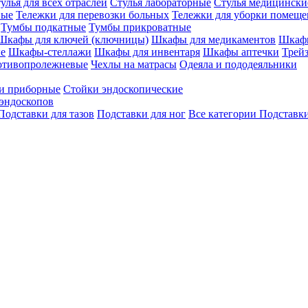
улья для всех отраслей
Стулья лабораторные
Стулья медицински
вые
Тележки для перевозки больных
Тележки для уборки помещ
Тумбы подкатные
Тумбы прикроватные
Шкафы для ключей (ключницы)
Шкафы для медикаментов
Шкафы
е
Шкафы-стеллажи
Шкафы для инвентаря
Шкафы аптечки
Трей
отивопролежневые
Чехлы на матрасы
Одеяла и пододеяльники
и приборные
Стойки эндоскопические
эндоскопов
Подставки для тазов
Подставки для ног
Все категории
Подставки