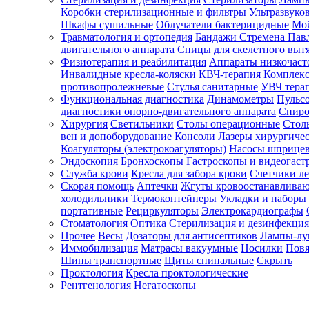
Коробки стерилизационные и фильтры
Ультразвуко
Шкафы сушильные
Облучатели бактерицидные
Мой
Травматология и ортопедия
Бандажи Стремена Пав
Зарегистрироваться
двигательного аппарата
Спицы для скелетного выт
Физиотерапия и реабилитация
Аппараты низкочаст
Инвалидные кресла-коляски
КВЧ-терапия
Комплекс
противопролежневые
Стулья санитарные
УВЧ тера
Функциональная диагностика
Динамометры
Пульс
Зачем
диагностики опорно-двигательного аппарата
Спиро
регистрироваться?
Хирургия
Светильники
Столы операционные
Стол
вен и допоборудование
Консоли
Лазеры хирургиче
Все
Коагуляторы (электрокоагуляторы)
Насосы шприце
покупки
Эндоскопия
Бронхоскопы
Гастроскопы и видеогаст
в
одном
Служба крови
Кресла для забора крови
Счетчики л
месте
Скорая помощь
Аптечки
Жгуты кровоостанавлива
Личный
холодильники
Термоконтейнеры
Укладки и наборы
менеджер
портативные
Рециркуляторы
Электрокардиографы
Стоматология
Оптика
Стерилизация и дезинфекция
Отслеживание
статуса
Прочее
Весы
Дозаторы для антисептиков
Лампы-л
заказа
Иммобилизация
Матрасы вакуумные
Носилки
Повя
Шины транспортные
Щиты спинальные
Скрыть
Проктология
Кресла проктологические
Рентгенология
Негатоскопы