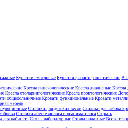
ссажные
Кушетки смотровые
Кушетки физиотерапевтические
Вс
иатрические
Кресла гинекологические
Кресла диализные
Кресла 
ие
Кресла отоларингологические
Кресла проктологические
Допо
ати общебольничные
Кровати функциональные
Кровати металл
рная мебель
ипуляционные
Столики для детских весов
Столики для забора кр
Боброва
Столики анестезиолога и реаниматолога
Скрыть
ы для кабинета
Столы лабораторные
Столы палатные
Все катег