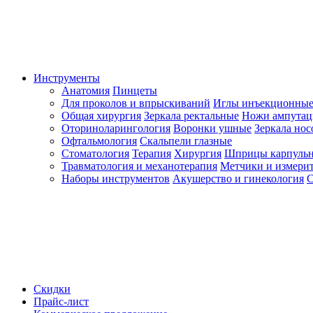
Инструменты
Анатомия
Пинцеты
Для проколов и впрыскиваний
Иглы инъекционные
Общая хирургия
Зеркала ректальные
Ножи ампута
Оториноларингология
Воронки ушные
Зеркала но
Офтальмология
Скальпели глазные
Стоматология
Терапия
Хирургия
Шприцы карпуль
Травматология и механотерапия
Метчики и измерит
Наборы инструментов
Акушерство и гинекология
С
Скидки
Прайс-лист