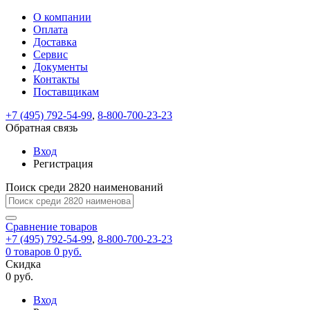
О компании
Восстановление
Обратная
Вход
Регистрация
Оплата
пароля
связь
На
Доставка
вашу
Сервис
почту
Только
Только
Документы
test@example.com
для
для
Ваше
Введите
Заполните
отправлена
Контакты
ИП
ИП
новый
Пароль
На
сообщение
ссылка.
форму.
и
и
Поставщикам
пароль
успешно
вашу
успешно
юр.
юр.
Перейдите
лиц
лиц
отправлено.
восстановлен
почту
+7 (495) 792-54-99
,
8-800-700-23-23
Мы
по
test@test.ru
ней
Обратная связь
отправим
для
отправлена
вам
завершения
Вход
ссылка.
регистрации.
ссылку
Регистрация
Войти
на
указанный
Поиск среди 2820 наименований
Перейдите
Сообщение
Ок
электронный
по
адрес,
ней
Сравнение
товаров
перейдя
для
+7 (495) 792-54-99
,
8-800-700-23-23
по
смены
Запомнить
Забыли
0
товаров
0 руб.
которой
пароля.
меня
пароль?
Скидка
Сменить
вы
0 руб.
сможете
пароль
Войти
Я принимаю условия
задать
Вход
пользовательского