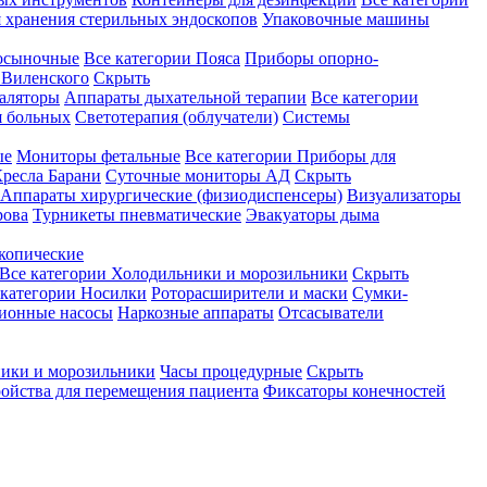
 хранения стерильных эндоскопов
Упаковочные машины
осыночные
Все категории
Пояса
Приборы опорно-
Виленского
Скрыть
аляторы
Аппараты дыхательной терапии
Все категории
я больных
Светотерапия (облучатели)
Системы
ые
Мониторы фетальные
Все категории
Приборы для
ресла Барани
Суточные мониторы АД
Скрыть
Аппараты хирургические (физиодиспенсеры)
Визуализаторы
рова
Турникеты пневматические
Эвакуаторы дыма
копические
Все категории
Холодильники и морозильники
Скрыть
 категории
Носилки
Роторасширители и маски
Сумки-
ионные насосы
Наркозные аппараты
Отсасыватели
ики и морозильники
Часы процедурные
Скрыть
ройства для перемещения пациента
Фиксаторы конечностей