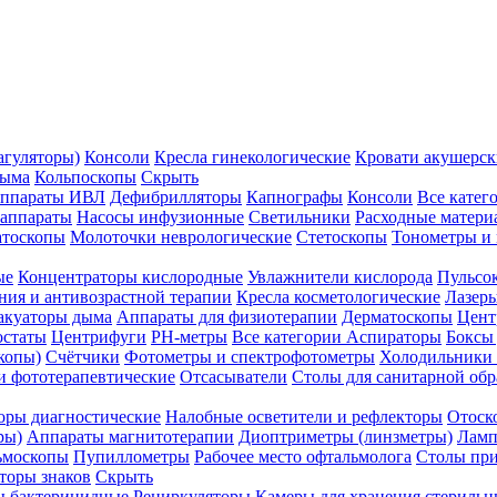
агуляторы)
Консоли
Кресла гинекологические
Кровати акушерск
дыма
Кольпоскопы
Скрыть
ппараты ИВЛ
Дефибрилляторы
Капнографы
Консоли
Все катег
 аппараты
Насосы инфузионные
Светильники
Расходные матери
атоскопы
Молоточки неврологические
Стетоскопы
Тонометры и
ые
Концентраторы кислородные
Увлажнители кислорода
Пульсо
ния и антивозрастной терапии
Кресла косметологические
Лазер
акуаторы дыма
Аппараты для физиотерапии
Дерматоскопы
Цент
остаты
Центрифуги
PH-метры
Все категории
Аспираторы
Боксы
копы)
Счётчики
Фотометры и спектрофотометры
Холодильники 
и фототерапевтические
Отсасыватели
Столы для санитарной обр
оры диагностические
Налобные осветители и рефлекторы
Отоск
ры)
Аппараты магнитотерапии
Диоптриметры (линзметры)
Ламп
ьмоскопы
Пупиллометры
Рабочее место офтальмолога
Столы пр
торы знаков
Скрыть
 бактерицидные
Рециркуляторы
Камеры для хранения стериль