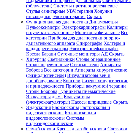
Подъемники и подвесы для больных
Светотерапия
(облучатели)
Системы противопролежневые
Стулья санитарные
УВЧ терапия
Ходунки
инвалидные
Электротерапия
Скрыть
Функциональная диагностика
Динамометры
Пульсоксиметры
Электрокардиографы
Калиперы
и рулетки электронные
Мониторы фетальные
Все
категории
Приборы для диагностики опорно-
двигательного аппарата
Спирографы
Холтеры и
кардиорегистраторы
Электроэнцефалографы
Кресла Барани
Суточные мониторы АД
Скрыть
Хирургия
Светильники
Столы операционные
Столы перевязочные
Отсасыватели
Аппараты
Боброва
Все категории
Аппараты хирургические
(физиодиспенсеры)
Визуализаторы вен и
допоборудование
Консоли
Лазеры хирургические
и принадлежности
Приборы вакуумной терапии
Столы Боброва
Турникеты пневматические
Эвакуаторы дыма
Коагуляторы
(электрокоагуляторы)
Насосы шприцевые
Скрыть
Эндоскопия
Бронхоскопы
Гастроскопы и
видеогастроскопы
Колоноскопы и
видеоколоноскопы
Системы
видеоэндоскопические
Служба крови
Кресла для забора крови
Счетчики