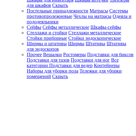
для шкафов
Скрыть
Постельные принадлежности
Матрасы
Системы
противопролежневые
Чехлы на матрасы
Одеяла и
пододеяльники
Сейфы
Сейфы металлические
Шкафы-сейфы
Стеллажи и стойки
Стеллажи металлические
Стойки приборные
Стойки эндоскопические
Ширмы и штативы
Ширмы
Штативы
Штативы
для эндоскопов
Прочее
Вешалки
Ростомеры
Подставки для биксов
Подставки для тазов
Подставки для ног
Все
категории
Подставки для ведер
Контейнеры
Наборы для уборки пола
Тележки для уборки
помещений
Скрыть