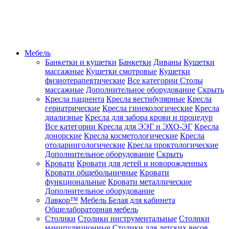
Мебель
Банкетки и кушетки
Банкетки
Диваны
Кушетки
массажные
Кушетки смотровые
Кушетки
физиотерапевтические
Все категории
Столы
массажные
Дополнительное оборудование
Скрыть
Кресла пациента
Кресла вестибулярные
Кресла
гериатрические
Кресла гинекологические
Кресла
диализные
Кресла для забора крови и процедур
Все категории
Кресла для ЭЭГ и ЭХО-ЭГ
Кресла
донорские
Кресла косметологические
Кресла
отоларингологические
Кресла проктологические
Дополнительное оборудование
Скрыть
Кровати
Кровати для детей и новорожденных
Кровати общебольничные
Кровати
функциональные
Кровати металлические
Дополнительное оборудование
Лавкор™
Мебель Белая для кабинета
Общелабораторная мебель
Столики
Столики инструментальные
Столики
манипуляционные
Столики для детских весов