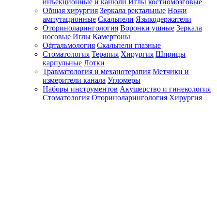
инъекционные и канюли
Иглы костномозговые
Общая хирургия
Зеркала ректальные
Ножи
ампутационные
Скальпели
Языкодержатели
Оториноларингология
Воронки ушные
Зеркала
носовые
Иглы
Камертоны
Офтальмология
Скальпели глазные
Стоматология
Терапия
Хирургия
Шприцы
карпульные
Лотки
Травматология и механотерапия
Метчики и
измерители канала
Угломеры
Наборы инструментов
Акушерство и гинекология
Стоматология
Оториноларингология
Хирургия