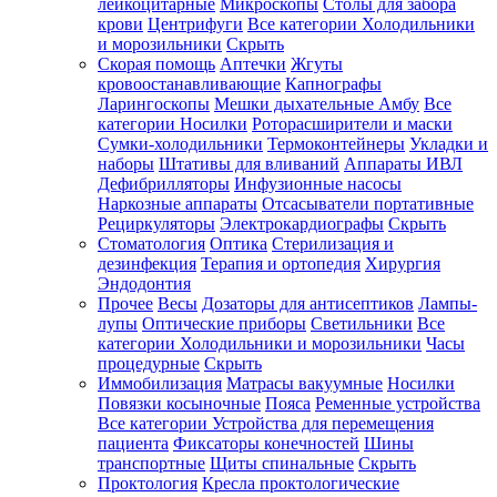
лейкоцитарные
Микроскопы
Столы для забора
крови
Центрифуги
Все категории
Холодильники
и морозильники
Скрыть
Скорая помощь
Аптечки
Жгуты
кровоостанавливающие
Капнографы
Ларингоскопы
Мешки дыхательные Амбу
Все
категории
Носилки
Роторасширители и маски
Сумки-холодильники
Термоконтейнеры
Укладки и
наборы
Штативы для вливаний
Аппараты ИВЛ
Дефибрилляторы
Инфузионные насосы
Наркозные аппараты
Отсасыватели портативные
Рециркуляторы
Электрокардиографы
Скрыть
Стоматология
Оптика
Стерилизация и
дезинфекция
Терапия и ортопедия
Хирургия
Эндодонтия
Прочее
Весы
Дозаторы для антисептиков
Лампы-
лупы
Оптические приборы
Светильники
Все
категории
Холодильники и морозильники
Часы
процедурные
Скрыть
Иммобилизация
Матрасы вакуумные
Носилки
Повязки косыночные
Пояса
Ременные устройства
Все категории
Устройства для перемещения
пациента
Фиксаторы конечностей
Шины
транспортные
Щиты спинальные
Скрыть
Проктология
Кресла проктологические