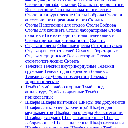
Столики для забора крови
Столики прикроватные
Все категории
Столики стоматологические
Столики хирургические
Столы Боброва
Столики
анестезиолога и реаниматолога
Скрыть
Столы
Надстройки для столов
Столы Боброва
Столы для кабинета
Столы лабораторные
Столы
палатные
Все категории
Столы пеленальные
Столы приборные
Столы-посты
Скрыть
Стулья и кресла
Офисные кресла
Секции стульев
Стулья для всех отраслей
Стулья лабораторные
Стулья медицинские
Все категории
Стулья
стоматологические
Скрыть
Тележки
Тележки внутрикорпусные
Тележки
грузовые
Тележки для перевозки больных
Тележки для уборки помещений
Тележки
эндоскопические
Тумбы
Тумбы лабораторные
Тумбы под
аппаратуру
Тумбы подкатные
Тумбы
прикроватные
Шкафы
Шкафы вытяжные
Шкафы для документов
Шкафы для ключей (ключницы)
Шкафы для
медикаментов
Шкафы для одежды
Все категории
Шкафы для сумок
Шкафы картотечные
Шкафы
лабораторные
Шкафы навесные
Шкафы-стеллажи
Шкафы для инвентаря
Шкафы аптечки
Трейзеры