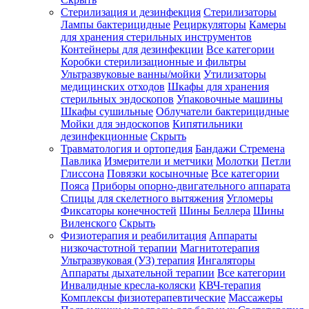
Стерилизация и дезинфекция
Стерилизаторы
Лампы бактерицидные
Рециркуляторы
Камеры
для хранения стерильных инструментов
Контейнеры для дезинфекции
Все категории
Коробки стерилизационные и фильтры
Ультразвуковые ванны/мойки
Утилизаторы
медицинских отходов
Шкафы для хранения
стерильных эндоскопов
Упаковочные машины
Шкафы сушильные
Облучатели бактерицидные
Мойки для эндоскопов
Кипятильники
дезинфекционные
Скрыть
Травматология и ортопедия
Бандажи Стремена
Павлика
Измерители и метчики
Молотки
Петли
Глиссона
Повязки косыночные
Все категории
Пояса
Приборы опорно-двигательного аппарата
Спицы для скелетного вытяжения
Угломеры
Фиксаторы конечностей
Шины Беллера
Шины
Виленского
Скрыть
Физиотерапия и реабилитация
Аппараты
низкочастотной терапии
Магнитотерапия
Ультразвуковая (УЗ) терапия
Ингаляторы
Аппараты дыхательной терапии
Все категории
Инвалидные кресла-коляски
КВЧ-терапия
Комплексы физиотерапевтические
Массажеры