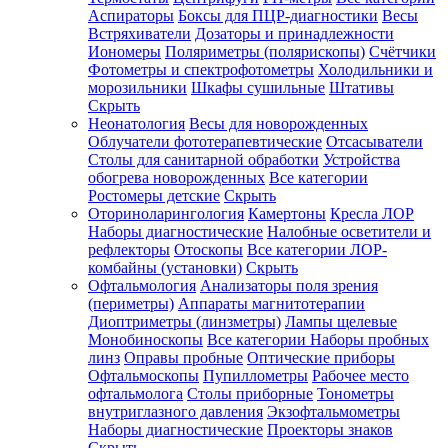
Аспираторы
Боксы для ПЦР-диагностики
Весы
Встряхиватели
Дозаторы и принадлежности
Иономеры
Поляриметры (полярископы)
Счётчики
Фотометры и спектрофотометры
Холодильники и
морозильники
Шкафы сушильные
Штативы
Скрыть
Неонатология
Весы для новорожденных
Облучатели фототерапевтические
Отсасыватели
Столы для санитарной обработки
Устройства
обогрева новорожденных
Все категории
Ростомеры детские
Скрыть
Оториноларингология
Камертоны
Кресла ЛОР
Наборы диагностические
Налобные осветители и
рефлекторы
Отоскопы
Все категории
ЛОР-
комбайны (установки)
Скрыть
Офтальмология
Анализаторы поля зрения
(периметры)
Аппараты магнитотерапии
Диоптриметры (линзметры)
Лампы щелевые
Монобиноскопы
Все категории
Наборы пробных
линз
Оправы пробные
Оптические приборы
Офтальмоскопы
Пупиллометры
Рабочее место
офтальмолога
Столы приборные
Тонометры
внутриглазного давления
Экзофтальмометры
Наборы диагностические
Проекторы знаков
Скрыть