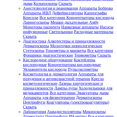
дыма
Кольпоскопы
Скрыть
Анестезиология и реанимация
Аппараты Боброва
Аппараты ИВЛ
Дефибрилляторы
Капнографы
Консоли
Все категории
Концентраторы кислорода
Ларингоскопы
Мешки дыхательные Амбу
Мониторы пациента
Наркозные аппараты
Насосы
инфузионные
Светильники
Расходные материалы
Скрыть
Диагностика
Алкотестеры и принадлежности
Дерматоскопы
Молоточки неврологические
Стетоскопы
Тонометры и манжеты
Все категории
Фонарики диагностические
Термометры
Скрыть
Кислородное оборудование
Коктейлеры
кислородные
Концентраторы кислородные
Увлажнители кислорода
Пульсоксиметры
Косметология и дерматология
Аппараты для
похудения и антивозрастной терапии
Кресла
косметологические
Лазеры хирургические и
принадлежности
Лампы-лупы
Холодильники для
медикаментов
Все категории
Эвакуаторы дыма
Аппараты для физиотерапии
Дерматоскопы
Центрифуги
Коагуляторы (электрокоагуляторы)
Скрыть
Лаборатория
Аквадистилляторы
Микроскопы
Термостаты
Центрифуги
PH-метры
Все категории