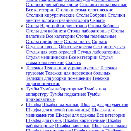
Столики для забора крови
Столики прикроватные
Все категории
Столики стоматологические
Столики хирургические
Столы Боброва
Столики
анестезиолога и реаниматолога
Скрыть
Столы
Надстройки для столов
Столы Боброва
Столы для кабинета
Столы лабораторные
Столы
палатные
Все категории
Столы пеленальные
Столы приборные
Столы-посты
Скрыть
Стулья и кресла
Офисные кресла
Секции стульев
Стулья для всех отраслей
Стулья лабораторные
Стулья медицинские
Все категории
Стулья
стоматологические
Скрыть
Тележки
Тележки внутрикорпусные
Тележки
грузовые
Тележки для перевозки больных
Тележки для уборки помещений
Тележки
эндоскопические
Тумбы
Тумбы лабораторные
Тумбы под
аппаратуру
Тумбы подкатные
Тумбы
прикроватные
Шкафы
Шкафы вытяжные
Шкафы для документов
Шкафы для ключей (ключницы)
Шкафы для
медикаментов
Шкафы для одежды
Все категории
Шкафы для сумок
Шкафы картотечные
Шкафы
лабораторные
Шкафы навесные
Шкафы-стеллажи
Шкафы для инвентаря
Шкафы аптечки
Трейзеры