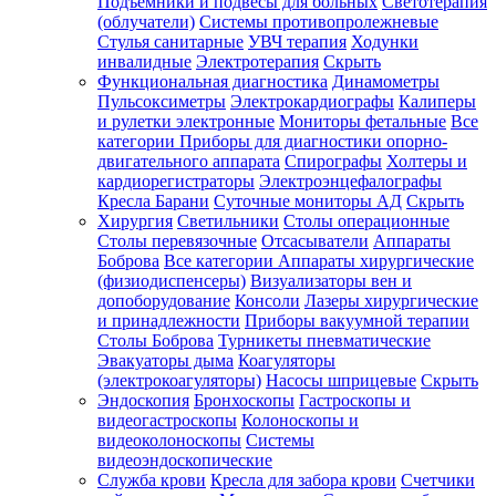
Подъемники и подвесы для больных
Светотерапия
(облучатели)
Системы противопролежневые
Стулья санитарные
УВЧ терапия
Ходунки
инвалидные
Электротерапия
Скрыть
Функциональная диагностика
Динамометры
Пульсоксиметры
Электрокардиографы
Калиперы
и рулетки электронные
Мониторы фетальные
Все
категории
Приборы для диагностики опорно-
двигательного аппарата
Спирографы
Холтеры и
кардиорегистраторы
Электроэнцефалографы
Кресла Барани
Суточные мониторы АД
Скрыть
Хирургия
Светильники
Столы операционные
Столы перевязочные
Отсасыватели
Аппараты
Боброва
Все категории
Аппараты хирургические
(физиодиспенсеры)
Визуализаторы вен и
допоборудование
Консоли
Лазеры хирургические
и принадлежности
Приборы вакуумной терапии
Столы Боброва
Турникеты пневматические
Эвакуаторы дыма
Коагуляторы
(электрокоагуляторы)
Насосы шприцевые
Скрыть
Эндоскопия
Бронхоскопы
Гастроскопы и
видеогастроскопы
Колоноскопы и
видеоколоноскопы
Системы
видеоэндоскопические
Служба крови
Кресла для забора крови
Счетчики