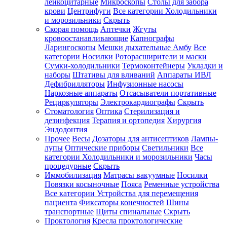
лейкоцитарные
Микроскопы
Столы для забора
крови
Центрифуги
Все категории
Холодильники
и морозильники
Скрыть
Скорая помощь
Аптечки
Жгуты
кровоостанавливающие
Капнографы
Ларингоскопы
Мешки дыхательные Амбу
Все
категории
Носилки
Роторасширители и маски
Сумки-холодильники
Термоконтейнеры
Укладки и
наборы
Штативы для вливаний
Аппараты ИВЛ
Дефибрилляторы
Инфузионные насосы
Наркозные аппараты
Отсасыватели портативные
Рециркуляторы
Электрокардиографы
Скрыть
Стоматология
Оптика
Стерилизация и
дезинфекция
Терапия и ортопедия
Хирургия
Эндодонтия
Прочее
Весы
Дозаторы для антисептиков
Лампы-
лупы
Оптические приборы
Светильники
Все
категории
Холодильники и морозильники
Часы
процедурные
Скрыть
Иммобилизация
Матрасы вакуумные
Носилки
Повязки косыночные
Пояса
Ременные устройства
Все категории
Устройства для перемещения
пациента
Фиксаторы конечностей
Шины
транспортные
Щиты спинальные
Скрыть
Проктология
Кресла проктологические