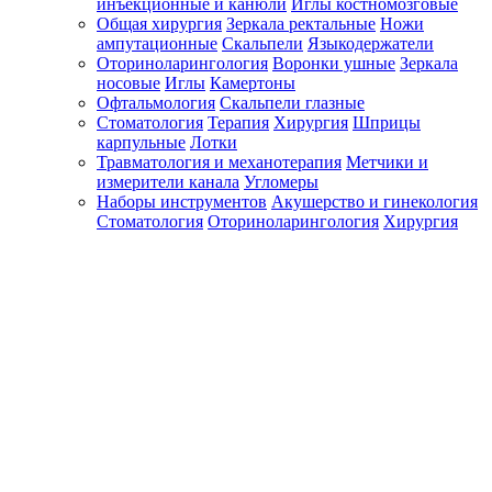
инъекционные и канюли
Иглы костномозговые
Общая хирургия
Зеркала ректальные
Ножи
ампутационные
Скальпели
Языкодержатели
Оториноларингология
Воронки ушные
Зеркала
носовые
Иглы
Камертоны
Офтальмология
Скальпели глазные
Стоматология
Терапия
Хирургия
Шприцы
карпульные
Лотки
Травматология и механотерапия
Метчики и
измерители канала
Угломеры
Наборы инструментов
Акушерство и гинекология
Стоматология
Оториноларингология
Хирургия