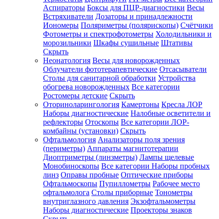
Аспираторы
Боксы для ПЦР-диагностики
Весы
Встряхиватели
Дозаторы и принадлежности
Иономеры
Поляриметры (полярископы)
Счётчики
Фотометры и спектрофотометры
Холодильники и
морозильники
Шкафы сушильные
Штативы
Скрыть
Неонатология
Весы для новорожденных
Облучатели фототерапевтические
Отсасыватели
Столы для санитарной обработки
Устройства
обогрева новорожденных
Все категории
Ростомеры детские
Скрыть
Оториноларингология
Камертоны
Кресла ЛОР
Наборы диагностические
Налобные осветители и
рефлекторы
Отоскопы
Все категории
ЛОР-
комбайны (установки)
Скрыть
Офтальмология
Анализаторы поля зрения
(периметры)
Аппараты магнитотерапии
Диоптриметры (линзметры)
Лампы щелевые
Монобиноскопы
Все категории
Наборы пробных
линз
Оправы пробные
Оптические приборы
Офтальмоскопы
Пупиллометры
Рабочее место
офтальмолога
Столы приборные
Тонометры
внутриглазного давления
Экзофтальмометры
Наборы диагностические
Проекторы знаков
Скрыть