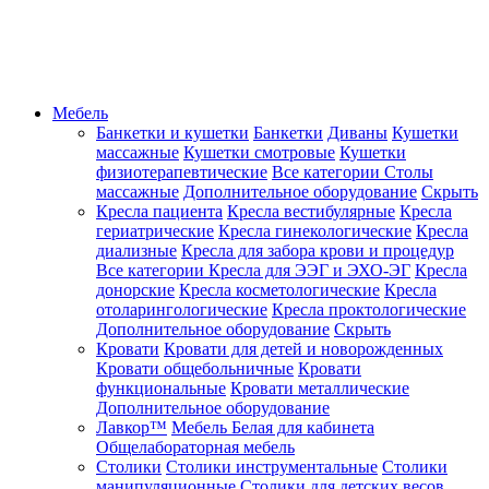
Мебель
Банкетки и кушетки
Банкетки
Диваны
Кушетки
массажные
Кушетки смотровые
Кушетки
физиотерапевтические
Все категории
Столы
массажные
Дополнительное оборудование
Скрыть
Кресла пациента
Кресла вестибулярные
Кресла
гериатрические
Кресла гинекологические
Кресла
диализные
Кресла для забора крови и процедур
Все категории
Кресла для ЭЭГ и ЭХО-ЭГ
Кресла
донорские
Кресла косметологические
Кресла
отоларингологические
Кресла проктологические
Дополнительное оборудование
Скрыть
Кровати
Кровати для детей и новорожденных
Кровати общебольничные
Кровати
функциональные
Кровати металлические
Дополнительное оборудование
Лавкор™
Мебель Белая для кабинета
Общелабораторная мебель
Столики
Столики инструментальные
Столики
манипуляционные
Столики для детских весов