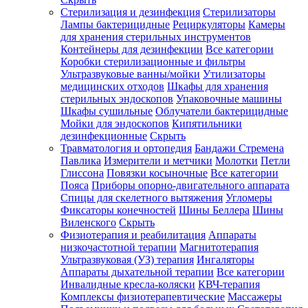
Стерилизация и дезинфекция
Стерилизаторы
Лампы бактерицидные
Рециркуляторы
Камеры
для хранения стерильных инструментов
Контейнеры для дезинфекции
Все категории
Коробки стерилизационные и фильтры
Ультразвуковые ванны/мойки
Утилизаторы
медицинских отходов
Шкафы для хранения
стерильных эндоскопов
Упаковочные машины
Шкафы сушильные
Облучатели бактерицидные
Мойки для эндоскопов
Кипятильники
дезинфекционные
Скрыть
Травматология и ортопедия
Бандажи Стремена
Павлика
Измерители и метчики
Молотки
Петли
Глиссона
Повязки косыночные
Все категории
Пояса
Приборы опорно-двигательного аппарата
Спицы для скелетного вытяжения
Угломеры
Фиксаторы конечностей
Шины Беллера
Шины
Виленского
Скрыть
Физиотерапия и реабилитация
Аппараты
низкочастотной терапии
Магнитотерапия
Ультразвуковая (УЗ) терапия
Ингаляторы
Аппараты дыхательной терапии
Все категории
Инвалидные кресла-коляски
КВЧ-терапия
Комплексы физиотерапевтические
Массажеры