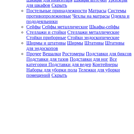
для шкафов
Скрыть
Постельные принадлежности
Матрасы
Системы
противопролежневые
Чехлы на матрасы
Одеяла и
пододеяльники
Сейфы
Сейфы металлические
Шкафы-сейфы
Стеллажи и стойки
Стеллажи металлические
Стойки приборные
Стойки эндоскопические
Ширмы и штативы
Ширмы
Штативы
Штативы
для эндоскопов
Прочее
Вешалки
Ростомеры
Подставки для биксов
Подставки для тазов
Подставки для ног
Все
категории
Подставки для ведер
Контейнеры
Наборы для уборки пола
Тележки для уборки
помещений
Скрыть