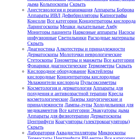
дыма
Кольпоскопы
Скрыть
Анестезиология и реанимация
Аппараты Боброва
Аппараты ИВЛ
Дефибрилляторы
Капнографы
Консоли
Все категории
Концентраторы кислорода
Ларингоскопы
Мешки дыхательные Амбу
Мониторы пациента
Наркозные аппараты
Насосы
инфузионные
Светильники
Расходные материалы
Скрыть
Диагностика
Алкотестеры и принадлежности
Дерматоскопы
Молоточки неврологические
Стетоскопы
Тонометры и манжеты
Все категории
Фонарики диагностические
Термометры
Скрыть
Кислородное оборудование
Коктейлеры
кислородные
Концентраторы кислородные
Увлажнители кислорода
Пульсоксиметры
Косметология и дерматология
Аппараты для
похудения и антивозрастной терапии
Кресла
косметологические
Лазеры хирургические и
принадлежности
Лампы-лупы
Холодильники для
медикаментов
Все категории
Эвакуаторы дыма
Аппараты для физиотерапии
Дерматоскопы
Центрифуги
Коагуляторы (электрокоагуляторы)
Скрыть
Лаборатория
Аквадистилляторы
Микроскопы
Термостаты
Центрифуги
PH-метры
Все категории