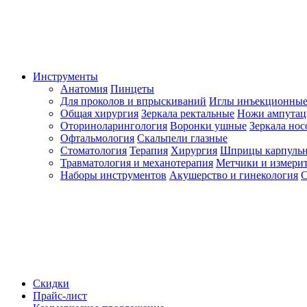
Инструменты
Анатомия
Пинцеты
Для проколов и впрыскиваний
Иглы инъекционные
Общая хирургия
Зеркала ректальные
Ножи ампута
Оториноларингология
Воронки ушные
Зеркала но
Офтальмология
Скальпели глазные
Стоматология
Терапия
Хирургия
Шприцы карпуль
Травматология и механотерапия
Метчики и измерит
Наборы инструментов
Акушерство и гинекология
С
Скидки
Прайс-лист