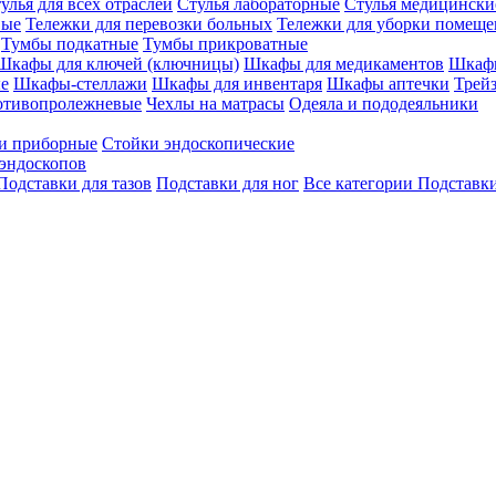
улья для всех отраслей
Стулья лабораторные
Стулья медицински
вые
Тележки для перевозки больных
Тележки для уборки помещ
Тумбы подкатные
Тумбы прикроватные
Шкафы для ключей (ключницы)
Шкафы для медикаментов
Шкафы
е
Шкафы-стеллажи
Шкафы для инвентаря
Шкафы аптечки
Трей
отивопролежневые
Чехлы на матрасы
Одеяла и пододеяльники
и приборные
Стойки эндоскопические
эндоскопов
Подставки для тазов
Подставки для ног
Все категории
Подставки