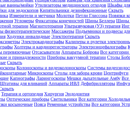
вые ванны/мойки
Утилизаторы медицинских отходов
Шкафы для
ки для эндоскопов
Кипятильники дезинфекционные
Скрыть
лика
Измерители и метчики
Молотки
Петли Глиссона
Повязки к
яжения
Угломеры
Фиксаторы конечностей
Шины Беллера
Шины 
отной терапии
Магнитотерапия
Ультразвуковая (УЗ) терапия
Инг
ы физиотерапевтические
Массажеры
Подъемники и подвесы дл
пия
Ходунки инвалидные
Электротерапия
Скрыть
оксиметры
Электрокардиографы
Калиперы и рулетки электронн
графы
Холтеры и кардиорегистраторы
Электроэнцефалографы
К
ы перевязочные
Отсасыватели
Аппараты Боброва
Все категории
ские и принадлежности
Приборы вакуумной терапии
Столы Боб
вые
Скрыть
роскопы
Колоноскопы и видеоколоноскопы
Системы видеоэндос
ейкоцитарные
Микроскопы
Столы для забора крови
Центрифуги
ющие
Капнографы
Ларингоскопы
Мешки дыхательные Амбу
Все
Штативы для вливаний
Аппараты ИВЛ
Дефибрилляторы
Инфуз
Скрыть
Терапия и ортопедия
Хирургия
Эндодонтия
упы
Оптические приборы
Светильники
Все категории
Холодильн
зки косыночные
Пояса
Ременные устройства
Все категории
Уст