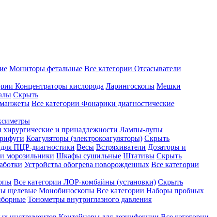
ие
Мониторы фетальные
Все категории
Отсасыватели
ории
Концентраторы кислорода
Ларингоскопы
Мешки
алы
Скрыть
 манжеты
Все категории
Фонарики диагностические
ксиметры
ы хирургические и принадлежности
Лампы-лупы
рифуги
Коагуляторы (электрокоагуляторы)
Скрыть
 для ПЦР-диагностики
Весы
Встряхиватели
Дозаторы и
и морозильники
Шкафы сушильные
Штативы
Скрыть
аботки
Устройства обогрева новорожденных
Все категории
опы
Все категории
ЛОР-комбайны (установки)
Скрыть
ы щелевые
Монобиноскопы
Все категории
Наборы пробных
иборные
Тонометры внутриглазного давления
ных инструментов
Контейнеры для дезинфекции
Все категории