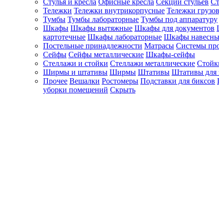
Стулья и кресла
Офисные кресла
Секции стульев
Ст
Тележки
Тележки внутрикорпусные
Тележки грузо
Тумбы
Тумбы лабораторные
Тумбы под аппаратуру
Шкафы
Шкафы вытяжные
Шкафы для документов
картотечные
Шкафы лабораторные
Шкафы навесны
Постельные принадлежности
Матрасы
Системы пр
Сейфы
Сейфы металлические
Шкафы-сейфы
Стеллажи и стойки
Стеллажи металлические
Стойк
Ширмы и штативы
Ширмы
Штативы
Штативы для 
Прочее
Вешалки
Ростомеры
Подставки для биксов
уборки помещений
Скрыть