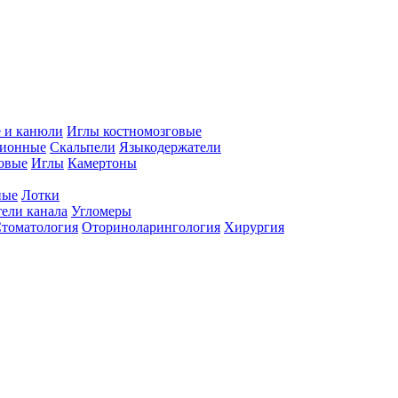
 и канюли
Иглы костномозговые
ционные
Скальпели
Языкодержатели
совые
Иглы
Камертоны
ные
Лотки
ели канала
Угломеры
томатология
Оториноларингология
Хирургия