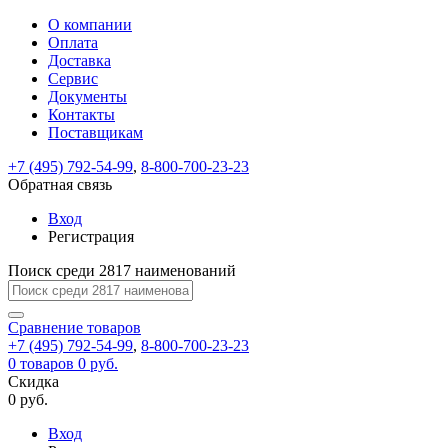
О компании
Восстановление
Обратная
Вход
Регистрация
Оплата
пароля
связь
На
Доставка
вашу
Сервис
почту
Только
Только
Документы
test@example.com
для
для
Ваше
Введите
Заполните
отправлена
Контакты
ИП
ИП
новый
Пароль
На
сообщение
ссылка.
форму.
и
и
Поставщикам
пароль
успешно
вашу
успешно
юр.
юр.
Перейдите
лиц
лиц
отправлено.
восстановлен
почту
+7 (495) 792-54-99
,
8-800-700-23-23
Мы
по
test@test.ru
ней
Обратная связь
отправим
для
отправлена
вам
завершения
Вход
ссылка.
регистрации.
ссылку
Регистрация
Войти
на
указанный
Поиск среди 2817 наименований
Перейдите
Сообщение
Ок
электронный
по
адрес,
ней
Сравнение
товаров
перейдя
для
+7 (495) 792-54-99
,
8-800-700-23-23
по
смены
Запомнить
Забыли
0
товаров
0 руб.
которой
пароля.
меня
пароль?
Скидка
Сменить
вы
0 руб.
сможете
пароль
Войти
Я принимаю условия
задать
Вход
пользовательского