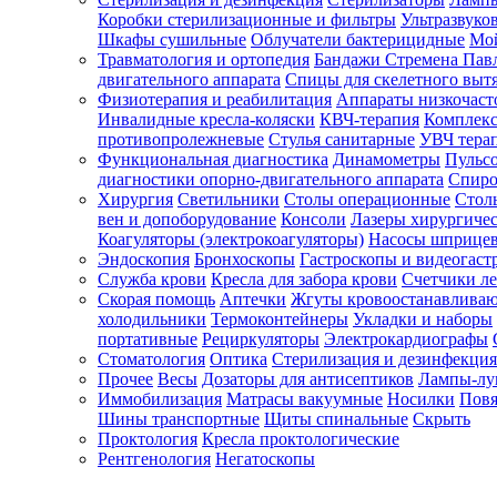
Коробки стерилизационные и фильтры
Ультразвуко
Шкафы сушильные
Облучатели бактерицидные
Мой
Травматология и ортопедия
Бандажи Стремена Пав
Зарегистрироваться
двигательного аппарата
Спицы для скелетного выт
Физиотерапия и реабилитация
Аппараты низкочаст
Инвалидные кресла-коляски
КВЧ-терапия
Комплекс
противопролежневые
Стулья санитарные
УВЧ тера
Функциональная диагностика
Динамометры
Пульс
Зачем
диагностики опорно-двигательного аппарата
Спиро
регистрироваться?
Хирургия
Светильники
Столы операционные
Стол
вен и допоборудование
Консоли
Лазеры хирургиче
Все
Коагуляторы (электрокоагуляторы)
Насосы шприце
покупки
Эндоскопия
Бронхоскопы
Гастроскопы и видеогаст
в
одном
Служба крови
Кресла для забора крови
Счетчики л
месте
Скорая помощь
Аптечки
Жгуты кровоостанавлива
Личный
холодильники
Термоконтейнеры
Укладки и наборы
менеджер
портативные
Рециркуляторы
Электрокардиографы
Стоматология
Оптика
Стерилизация и дезинфекция
Отслеживание
статуса
Прочее
Весы
Дозаторы для антисептиков
Лампы-л
заказа
Иммобилизация
Матрасы вакуумные
Носилки
Повя
Шины транспортные
Щиты спинальные
Скрыть
Проктология
Кресла проктологические
Рентгенология
Негатоскопы