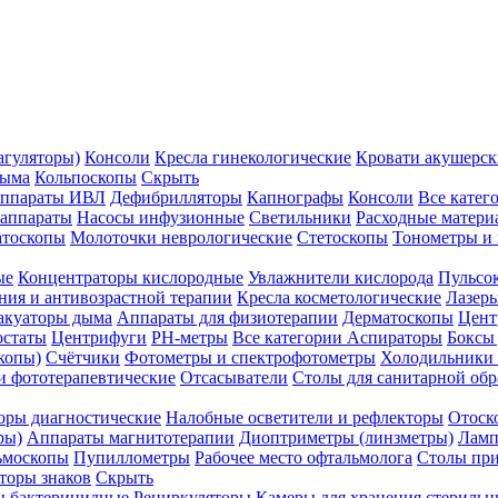
агуляторы)
Консоли
Кресла гинекологические
Кровати акушерск
дыма
Кольпоскопы
Скрыть
ппараты ИВЛ
Дефибрилляторы
Капнографы
Консоли
Все катег
 аппараты
Насосы инфузионные
Светильники
Расходные матери
атоскопы
Молоточки неврологические
Стетоскопы
Тонометры и
ые
Концентраторы кислородные
Увлажнители кислорода
Пульсо
ния и антивозрастной терапии
Кресла косметологические
Лазер
акуаторы дыма
Аппараты для физиотерапии
Дерматоскопы
Цент
остаты
Центрифуги
PH-метры
Все категории
Аспираторы
Боксы
копы)
Счётчики
Фотометры и спектрофотометры
Холодильники 
и фототерапевтические
Отсасыватели
Столы для санитарной обр
оры диагностические
Налобные осветители и рефлекторы
Отоск
ры)
Аппараты магнитотерапии
Диоптриметры (линзметры)
Ламп
ьмоскопы
Пупиллометры
Рабочее место офтальмолога
Столы пр
торы знаков
Скрыть
 бактерицидные
Рециркуляторы
Камеры для хранения стериль