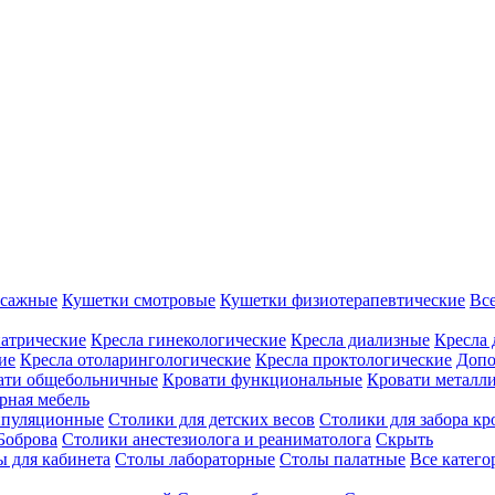
ссажные
Кушетки смотровые
Кушетки физиотерапевтические
Вс
иатрические
Кресла гинекологические
Кресла диализные
Кресла 
ие
Кресла отоларингологические
Кресла проктологические
Допо
ати общебольничные
Кровати функциональные
Кровати металл
рная мебель
ипуляционные
Столики для детских весов
Столики для забора кр
Боброва
Столики анестезиолога и реаниматолога
Скрыть
ы для кабинета
Столы лабораторные
Столы палатные
Все катег