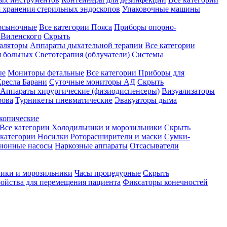
 хранения стерильных эндоскопов
Упаковочные машины
осыночные
Все категории
Пояса
Приборы опорно-
Виленского
Скрыть
аляторы
Аппараты дыхательной терапии
Все категории
я больных
Светотерапия (облучатели)
Системы
ые
Мониторы фетальные
Все категории
Приборы для
ресла Барани
Суточные мониторы АД
Скрыть
Аппараты хирургические (физиодиспенсеры)
Визуализаторы
рова
Турникеты пневматические
Эвакуаторы дыма
копические
Все категории
Холодильники и морозильники
Скрыть
 категории
Носилки
Роторасширители и маски
Сумки-
ионные насосы
Наркозные аппараты
Отсасыватели
ики и морозильники
Часы процедурные
Скрыть
ройства для перемещения пациента
Фиксаторы конечностей