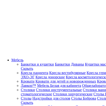
Мебель
Банкетки и кушетки
Банкетки
Диваны
Кушетки ма
Скрыть
Кресла пациента
Кресла вестибулярные
Кресла гер
ЭХО-ЭГ
Кресла донорские
Кресла косметологическ
Кровати
Кровати для детей и новорожденных
Кров
Лавкор™
Мебель Белая для кабинета
Общелаборато
Столики
Столики инструментальные
Столики ман
стоматологические
Столики хирургические
Столы 
Столы
Надстройки для столов
Столы Боброва
Стол
Скрыть