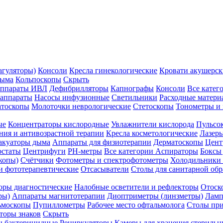
агуляторы)
Консоли
Кресла гинекологические
Кровати акушерск
дыма
Кольпоскопы
Скрыть
ппараты ИВЛ
Дефибрилляторы
Капнографы
Консоли
Все катег
 аппараты
Насосы инфузионные
Светильники
Расходные матери
атоскопы
Молоточки неврологические
Стетоскопы
Тонометры и
ые
Концентраторы кислородные
Увлажнители кислорода
Пульсо
ния и антивозрастной терапии
Кресла косметологические
Лазер
акуаторы дыма
Аппараты для физиотерапии
Дерматоскопы
Цент
остаты
Центрифуги
PH-метры
Все категории
Аспираторы
Боксы
копы)
Счётчики
Фотометры и спектрофотометры
Холодильники 
и фототерапевтические
Отсасыватели
Столы для санитарной обр
оры диагностические
Налобные осветители и рефлекторы
Отоск
ры)
Аппараты магнитотерапии
Диоптриметры (линзметры)
Ламп
ьмоскопы
Пупиллометры
Рабочее место офтальмолога
Столы пр
торы знаков
Скрыть
 бактерицидные
Рециркуляторы
Камеры для хранения стериль