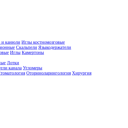
 и канюли
Иглы костномозговые
ционные
Скальпели
Языкодержатели
совые
Иглы
Камертоны
ные
Лотки
ели канала
Угломеры
томатология
Оториноларингология
Хирургия