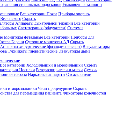
 хранения стерильных эндоскопов
Упаковочные машины
осыночные
Все категории
Пояса
Приборы опорно-
Виленского
Скрыть
аляторы
Аппараты дыхательной терапии
Все категории
я больных
Светотерапия (облучатели)
Системы
ые
Мониторы фетальные
Все категории
Приборы для
ресла Барани
Суточные мониторы АД
Скрыть
Аппараты хирургические (физиодиспенсеры)
Визуализаторы
рова
Турникеты пневматические
Эвакуаторы дыма
копические
Все категории
Холодильники и морозильники
Скрыть
 категории
Носилки
Роторасширители и маски
Сумки-
ионные насосы
Наркозные аппараты
Отсасыватели
ики и морозильники
Часы процедурные
Скрыть
ройства для перемещения пациента
Фиксаторы конечностей