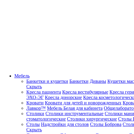
Мебель
Банкетки и кушетки
Банкетки
Диваны
Кушетки ма
Скрыть
Кресла пациента
Кресла вестибулярные
Кресла гер
ЭХО-ЭГ
Кресла донорские
Кресла косметологическ
Кровати
Кровати для детей и новорожденных
Кров
Лавкор™
Мебель Белая для кабинета
Общелаборато
Столики
Столики инструментальные
Столики ман
стоматологические
Столики хирургические
Столы 
Столы
Надстройки для столов
Столы Боброва
Стол
Скрыть