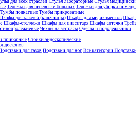
улья для всех отраслей
Стулья лабораторные
Стулья медицински
вые
Тележки для перевозки больных
Тележки для уборки помещ
Тумбы подкатные
Тумбы прикроватные
Шкафы для ключей (ключницы)
Шкафы для медикаментов
Шкафы
е
Шкафы-стеллажи
Шкафы для инвентаря
Шкафы аптечки
Трей
отивопролежневые
Чехлы на матрасы
Одеяла и пододеяльники
и приборные
Стойки эндоскопические
эндоскопов
Подставки для тазов
Подставки для ног
Все категории
Подставки