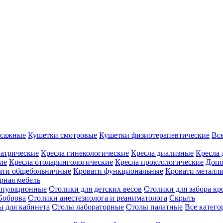
ссажные
Кушетки смотровые
Кушетки физиотерапевтические
Вс
иатрические
Кресла гинекологические
Кресла диализные
Кресла 
ие
Кресла отоларингологические
Кресла проктологические
Допо
ати общебольничные
Кровати функциональные
Кровати металл
рная мебель
ипуляционные
Столики для детских весов
Столики для забора кр
Боброва
Столики анестезиолога и реаниматолога
Скрыть
ы для кабинета
Столы лабораторные
Столы палатные
Все катег