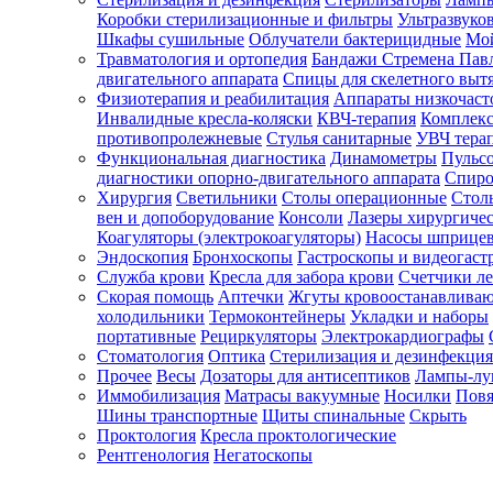
Коробки стерилизационные и фильтры
Ультразвуко
Шкафы сушильные
Облучатели бактерицидные
Мой
Травматология и ортопедия
Бандажи Стремена Пав
Зарегистрироваться
двигательного аппарата
Спицы для скелетного выт
Физиотерапия и реабилитация
Аппараты низкочаст
Инвалидные кресла-коляски
КВЧ-терапия
Комплекс
противопролежневые
Стулья санитарные
УВЧ тера
Функциональная диагностика
Динамометры
Пульс
Зачем
диагностики опорно-двигательного аппарата
Спиро
регистрироваться?
Хирургия
Светильники
Столы операционные
Стол
вен и допоборудование
Консоли
Лазеры хирургиче
Все
Коагуляторы (электрокоагуляторы)
Насосы шприце
покупки
Эндоскопия
Бронхоскопы
Гастроскопы и видеогаст
в
одном
Служба крови
Кресла для забора крови
Счетчики л
месте
Скорая помощь
Аптечки
Жгуты кровоостанавлива
Личный
холодильники
Термоконтейнеры
Укладки и наборы
менеджер
портативные
Рециркуляторы
Электрокардиографы
Стоматология
Оптика
Стерилизация и дезинфекция
Отслеживание
статуса
Прочее
Весы
Дозаторы для антисептиков
Лампы-л
заказа
Иммобилизация
Матрасы вакуумные
Носилки
Повя
Шины транспортные
Щиты спинальные
Скрыть
Проктология
Кресла проктологические
Рентгенология
Негатоскопы