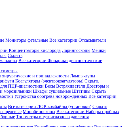
ие
Мониторы фетальные
Все категории
Отсасыватели
ории
Концентраторы кислорода
Ларингоскопы
Мешки
алы
Скрыть
 манжеты
Все категории
Фонарики диагностические
ксиметры
ы хирургические и принадлежности
Лампы-лупы
рифуги
Коагуляторы (электрокоагуляторы)
Скрыть
 для ПЦР-диагностики
Весы
Встряхиватели
Дозаторы и
и морозильники
Шкафы сушильные
Штативы
Скрыть
аботки
Устройства обогрева новорожденных
Все категории
опы
Все категории
ЛОР-комбайны (установки)
Скрыть
ы щелевые
Монобиноскопы
Все категории
Наборы пробных
иборные
Тонометры внутриглазного давления
ных инструментов
Контейнеры для дезинфекции
Все категории