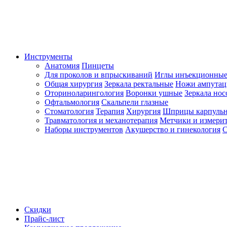
Инструменты
Анатомия
Пинцеты
Для проколов и впрыскиваний
Иглы инъекционные
Общая хирургия
Зеркала ректальные
Ножи ампута
Оториноларингология
Воронки ушные
Зеркала но
Офтальмология
Скальпели глазные
Стоматология
Терапия
Хирургия
Шприцы карпуль
Травматология и механотерапия
Метчики и измерит
Наборы инструментов
Акушерство и гинекология
С
Скидки
Прайс-лист