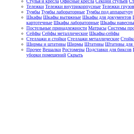
Стулья и кресла
Офисные кресла
Секции стульев
Ст
Тележки
Тележки внутрикорпусные
Тележки грузо
Тумбы
Тумбы лабораторные
Тумбы под аппаратуру
Шкафы
Шкафы вытяжные
Шкафы для документов
картотечные
Шкафы лабораторные
Шкафы навесны
Постельные принадлежности
Матрасы
Системы пр
Сейфы
Сейфы металлические
Шкафы-сейфы
Стеллажи и стойки
Стеллажи металлические
Стойк
Ширмы и штативы
Ширмы
Штативы
Штативы для 
Прочее
Вешалки
Ростомеры
Подставки для биксов
уборки помещений
Скрыть