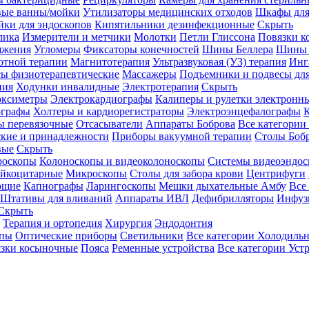
вые ванны/мойки
Утилизаторы медицинских отходов
Шкафы для
ки для эндоскопов
Кипятильники дезинфекционные
Скрыть
лика
Измерители и метчики
Молотки
Петли Глиссона
Повязки к
яжения
Угломеры
Фиксаторы конечностей
Шины Беллера
Шины 
отной терапии
Магнитотерапия
Ультразвуковая (УЗ) терапия
Инг
ы физиотерапевтические
Массажеры
Подъемники и подвесы дл
пия
Ходунки инвалидные
Электротерапия
Скрыть
оксиметры
Электрокардиографы
Калиперы и рулетки электронн
графы
Холтеры и кардиорегистраторы
Электроэнцефалографы
К
ы перевязочные
Отсасыватели
Аппараты Боброва
Все категории
ские и принадлежности
Приборы вакуумной терапии
Столы Боб
вые
Скрыть
роскопы
Колоноскопы и видеоколоноскопы
Системы видеоэндос
ейкоцитарные
Микроскопы
Столы для забора крови
Центрифуги
ющие
Капнографы
Ларингоскопы
Мешки дыхательные Амбу
Все
Штативы для вливаний
Аппараты ИВЛ
Дефибрилляторы
Инфуз
Скрыть
Терапия и ортопедия
Хирургия
Эндодонтия
упы
Оптические приборы
Светильники
Все категории
Холодильн
зки косыночные
Пояса
Ременные устройства
Все категории
Уст