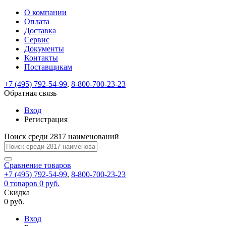
О компании
Восстановление
Обратная
Вход
Регистрация
Оплата
пароля
связь
На
Доставка
вашу
Сервис
почту
Только
Только
Документы
test@example.com
для
для
Ваше
Введите
Заполните
отправлена
Контакты
ИП
ИП
новый
Пароль
На
сообщение
ссылка.
форму.
и
и
Поставщикам
пароль
успешно
вашу
успешно
юр.
юр.
Перейдите
лиц
лиц
отправлено.
восстановлен
почту
+7 (495) 792-54-99
,
8-800-700-23-23
Мы
по
test@test.ru
ней
Обратная связь
отправим
для
отправлена
вам
завершения
Вход
ссылка.
регистрации.
ссылку
Регистрация
Войти
на
указанный
Поиск среди 2817 наименований
Перейдите
Сообщение
Ок
электронный
по
адрес,
ней
Сравнение
товаров
перейдя
для
+7 (495) 792-54-99
,
8-800-700-23-23
по
смены
Запомнить
Забыли
0
товаров
0 руб.
которой
пароля.
меня
пароль?
Скидка
Сменить
вы
0 руб.
сможете
пароль
Войти
Я принимаю условия
задать
Вход
пользовательского