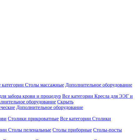
е категории
Столы массажные
Дополнительное оборудование
для забора крови и процедур
Все категории
Кресла для ЭЭГ и
лнительное оборудование
Скрыть
ические
Дополнительное оборудование
ови
Столики прикроватные
Все категории
Столики
ории
Столы пеленальные
Столы приборные
Столы-посты