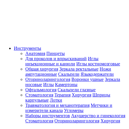
Инструменты
Анатомия
Пинцеты
Для проколов и впрыскиваний
Иглы
инъекционные и канюли
Иглы костномозговые
Общая хирургия
Зеркала ректальные
Ножи
ампутационные
Скальпели
Языкодержатели
Оториноларингология
Воронки ушные
Зеркала
носовые
Иглы
Камертоны
Офтальмология
Скальпели глазные
Стоматология
Терапия
Хирургия
Шприцы
карпульные
Лотки
Травматология и механотерапия
Метчики и
измерители канала
Угломеры
Наборы инструментов
Акушерство и гинекология
Стоматология
Оториноларингология
Хирургия