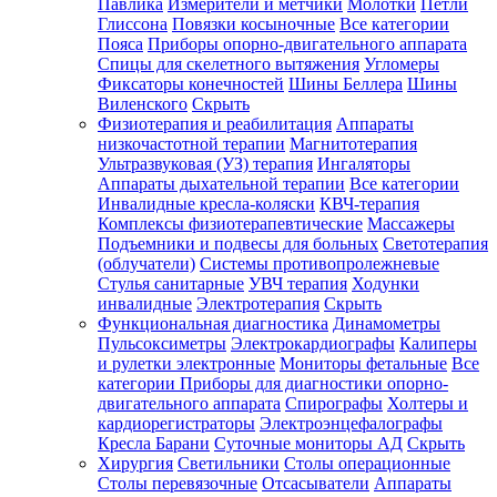
Павлика
Измерители и метчики
Молотки
Петли
Глиссона
Повязки косыночные
Все категории
Пояса
Приборы опорно-двигательного аппарата
Спицы для скелетного вытяжения
Угломеры
Фиксаторы конечностей
Шины Беллера
Шины
Виленского
Скрыть
Физиотерапия и реабилитация
Аппараты
низкочастотной терапии
Магнитотерапия
Ультразвуковая (УЗ) терапия
Ингаляторы
Аппараты дыхательной терапии
Все категории
Инвалидные кресла-коляски
КВЧ-терапия
Комплексы физиотерапевтические
Массажеры
Подъемники и подвесы для больных
Светотерапия
(облучатели)
Системы противопролежневые
Стулья санитарные
УВЧ терапия
Ходунки
инвалидные
Электротерапия
Скрыть
Функциональная диагностика
Динамометры
Пульсоксиметры
Электрокардиографы
Калиперы
и рулетки электронные
Мониторы фетальные
Все
категории
Приборы для диагностики опорно-
двигательного аппарата
Спирографы
Холтеры и
кардиорегистраторы
Электроэнцефалографы
Кресла Барани
Суточные мониторы АД
Скрыть
Хирургия
Светильники
Столы операционные
Столы перевязочные
Отсасыватели
Аппараты