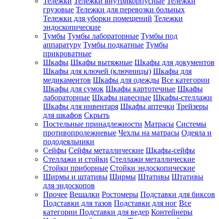
Тележки
Тележки внутрикорпусные
Тележки
грузовые
Тележки для перевозки больных
Тележки для уборки помещений
Тележки
эндоскопические
Тумбы
Тумбы лабораторные
Тумбы под
аппаратуру
Тумбы подкатные
Тумбы
прикроватные
Шкафы
Шкафы вытяжные
Шкафы для документов
Шкафы для ключей (ключницы)
Шкафы для
медикаментов
Шкафы для одежды
Все категории
Шкафы для сумок
Шкафы картотечные
Шкафы
лабораторные
Шкафы навесные
Шкафы-стеллажи
Шкафы для инвентаря
Шкафы аптечки
Трейзеры
для шкафов
Скрыть
Постельные принадлежности
Матрасы
Системы
противопролежневые
Чехлы на матрасы
Одеяла и
пододеяльники
Сейфы
Сейфы металлические
Шкафы-сейфы
Стеллажи и стойки
Стеллажи металлические
Стойки приборные
Стойки эндоскопические
Ширмы и штативы
Ширмы
Штативы
Штативы
для эндоскопов
Прочее
Вешалки
Ростомеры
Подставки для биксов
Подставки для тазов
Подставки для ног
Все
категории
Подставки для ведер
Контейнеры