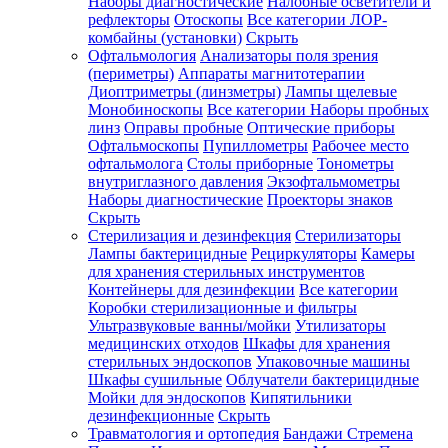
Наборы диагностические
Налобные осветители и
рефлекторы
Отоскопы
Все категории
ЛОР-
комбайны (установки)
Скрыть
Офтальмология
Анализаторы поля зрения
(периметры)
Аппараты магнитотерапии
Диоптриметры (линзметры)
Лампы щелевые
Монобиноскопы
Все категории
Наборы пробных
линз
Оправы пробные
Оптические приборы
Офтальмоскопы
Пупиллометры
Рабочее место
офтальмолога
Столы приборные
Тонометры
внутриглазного давления
Экзофтальмометры
Наборы диагностические
Проекторы знаков
Скрыть
Стерилизация и дезинфекция
Стерилизаторы
Лампы бактерицидные
Рециркуляторы
Камеры
для хранения стерильных инструментов
Контейнеры для дезинфекции
Все категории
Коробки стерилизационные и фильтры
Ультразвуковые ванны/мойки
Утилизаторы
медицинских отходов
Шкафы для хранения
стерильных эндоскопов
Упаковочные машины
Шкафы сушильные
Облучатели бактерицидные
Мойки для эндоскопов
Кипятильники
дезинфекционные
Скрыть
Травматология и ортопедия
Бандажи Стремена