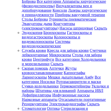
Боброва
Все категории
Аппараты хирургические
(физиодиспенсеры)
Визуализаторы вен и
допоборудование
Консоли
Лазеры хирургические
и принадлежности
Приборы вакуумной терапии
Столы Боброва
Турникеты пневматические
Эвакуаторы дыма
Коагуляторы
(электрокоагуляторы)
Насосы шприцевые
Скрыть
Эндоскопия
Бронхоскопы
Гастроскопы и
видеогастроскопы
Колоноскопы и
видеоколоноскопы
Системы
видеоэндоскопические
Служба крови
Кресла для забора крови
Счетчики
лейкоцитарные
Микроскопы
Столы для забора
крови
Центрифуги
Все категории
Холодильники
и морозильники
Скрыть
Скорая помощь
Аптечки
Жгуты
кровоостанавливающие
Капнографы
Ларингоскопы
Мешки дыхательные Амбу
Все
категории
Носилки
Роторасширители и маски
Сумки-холодильники
Термоконтейнеры
Укладки и
наборы
Штативы для вливаний
Аппараты ИВЛ
Дефибрилляторы
Инфузионные насосы
Наркозные аппараты
Отсасыватели портативные
Рециркуляторы
Электрокардиографы
Скрыть
Стоматология
Оптика
Стерилизация и