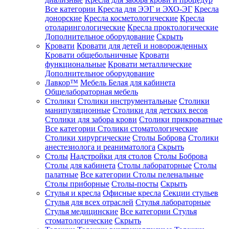
Все категории
Кресла для ЭЭГ и ЭХО-ЭГ
Кресла
донорские
Кресла косметологические
Кресла
отоларингологические
Кресла проктологические
Дополнительное оборудование
Скрыть
Кровати
Кровати для детей и новорожденных
Кровати общебольничные
Кровати
функциональные
Кровати металлические
Дополнительное оборудование
Лавкор™
Мебель Белая для кабинета
Общелабораторная мебель
Столики
Столики инструментальные
Столики
манипуляционные
Столики для детских весов
Столики для забора крови
Столики прикроватные
Все категории
Столики стоматологические
Столики хирургические
Столы Боброва
Столики
анестезиолога и реаниматолога
Скрыть
Столы
Надстройки для столов
Столы Боброва
Столы для кабинета
Столы лабораторные
Столы
палатные
Все категории
Столы пеленальные
Столы приборные
Столы-посты
Скрыть
Стулья и кресла
Офисные кресла
Секции стульев
Стулья для всех отраслей
Стулья лабораторные
Стулья медицинские
Все категории
Стулья
стоматологические
Скрыть