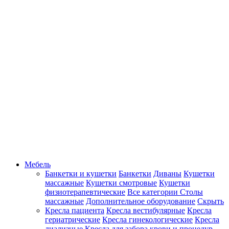
Мебель
Банкетки и кушетки
Банкетки
Диваны
Кушетки
массажные
Кушетки смотровые
Кушетки
физиотерапевтические
Все категории
Столы
массажные
Дополнительное оборудование
Скрыть
Кресла пациента
Кресла вестибулярные
Кресла
гериатрические
Кресла гинекологические
Кресла
диализные
Кресла для забора крови и процедур