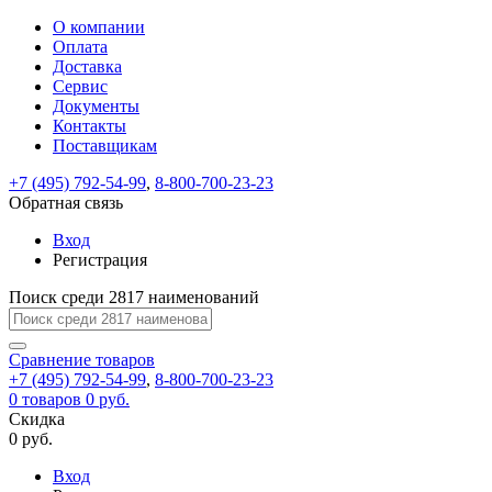
О компании
Восстановление
Обратная
Вход
Регистрация
Оплата
пароля
связь
На
Доставка
вашу
Сервис
почту
Только
Только
Документы
test@example.com
для
для
Ваше
Введите
Заполните
отправлена
ИП
ИП
Контакты
новый
Пароль
На
сообщение
форму.
ссылка.
и
и
пароль
Поставщикам
успешно
вашу
успешно
юр.
юр.
Перейдите
отправлено.
лиц
лиц
восстановлен
почту
Мы
+7 (495) 792-54-99
,
8-800-700-23-23
по
test@test.ru
ней
отправим
Обратная связь
для
отправлена
вам
завершения
ссылка.
Вход
регистрации.
ссылку
Регистрация
Войти
на
указанный
Перейдите
Сообщение
Поиск среди 2817 наименований
Ок
электронный
по
адрес,
ней
перейдя
Сравнение
для
товаров
по
+7 (495) 792-54-99
,
8-800-700-23-23
смены
Запомнить
Забыли
0
товаров
которой
0 руб.
пароля.
меня
пароль?
Сменить
Скидка
вы
0 руб.
сможете
пароль
Я принимаю условия
Войти
задать
пользовательского
Вход
новый
соглашения
и