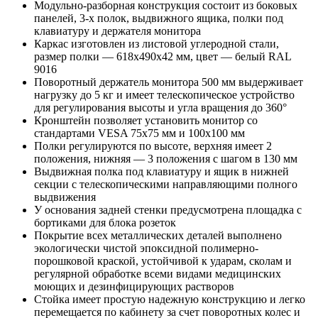
Модульно-разборная конструкция состоит из боковых
панелей, 3-х полок, выдвижного ящика, полки под
клавиатуру и держателя монитора
Каркас изготовлен из листовой углеродной стали,
размер полки — 618x490x42 мм, цвет — белый RAL
9016
Поворотный держатель монитора 500 мм выдерживает
нагрузку до 5 кг и имеет телескопическое устройство
для регулирования высоты и угла вращения до 360°
Кронштейн позволяет установить монитор со
стандартами VESA 75x75 мм и 100x100 мм
Полки регулируются по высоте, верхняя имеет 2
положения, нижняя — 3 положения с шагом в 130 мм
Выдвижная полка под клавиатуру и ящик в нижней
секции с телескопическими направляющими полного
выдвижения
У основания задней стенки предусмотрена площадка с
бортиками для блока розеток
Покрытие всех металлических деталей выполнено
экологически чистой эпоксидной полимерно-
порошковой краской, устойчивой к ударам, сколам и
регулярной обработке всеми видами медицинских
моющих и дезинфицирующих растворов
Стойка имеет простую надежную конструкцию и легко
перемещается по кабинету за счет поворотных колес и