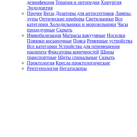
дезинфекция
Терапия и ортопедия
Хирургия
Эндодонтия
Прочее
Весы
Дозаторы для антисептиков
Лампы-
лупы
Оптические приборы
Светильники
Все
категории
Холодильники и морозильники
Часы
процедурные
Скрыть
Иммобилизация
Матрасы вакуумные
Носилки
Повязки косыночные
Пояса
Ременные устройства
Все категории
Устройства для перемещения
пациента
Фиксаторы конечностей
Шины
транспортные
Щиты спинальные
Скрыть
Проктология
Кресла проктологические
Рентгенология
Негатоскопы