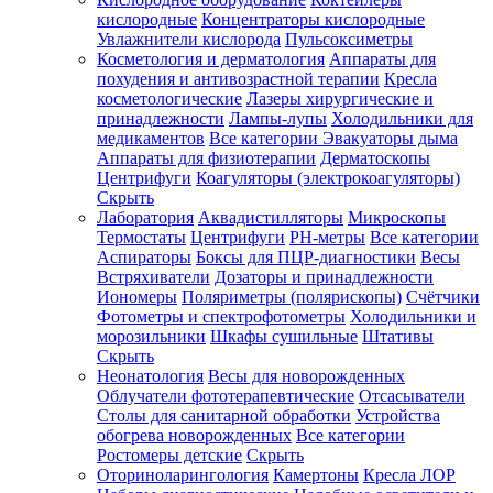
кислородные
Концентраторы кислородные
Увлажнители кислорода
Пульсоксиметры
Косметология и дерматология
Аппараты для
Зарегистрироваться
похудения и антивозрастной терапии
Кресла
косметологические
Лазеры хирургические и
принадлежности
Лампы-лупы
Холодильники для
медикаментов
Все категории
Эвакуаторы дыма
Аппараты для физиотерапии
Дерматоскопы
Зачем
Центрифуги
Коагуляторы (электрокоагуляторы)
регистрироваться?
Скрыть
Лаборатория
Аквадистилляторы
Микроскопы
Все
Термостаты
Центрифуги
PH-метры
Все категории
покупки
в
Аспираторы
Боксы для ПЦР-диагностики
Весы
одном
Встряхиватели
Дозаторы и принадлежности
месте
Иономеры
Поляриметры (полярископы)
Счётчики
Личный
Фотометры и спектрофотометры
Холодильники и
менеджер
морозильники
Шкафы сушильные
Штативы
Отслеживание
Скрыть
статуса
Неонатология
Весы для новорожденных
заказа
Облучатели фототерапевтические
Отсасыватели
Столы для санитарной обработки
Устройства
обогрева новорожденных
Все категории
Ростомеры детские
Скрыть
Оториноларингология
Камертоны
Кресла ЛОР