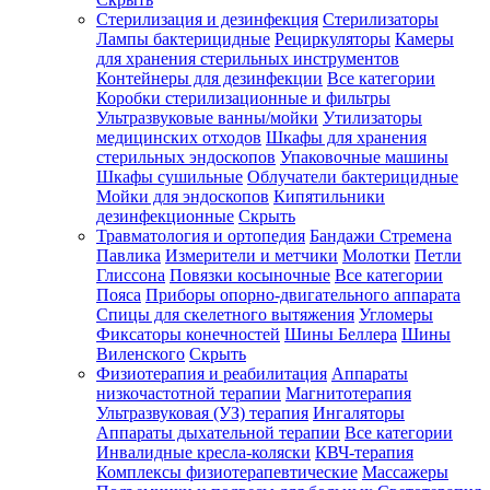
Стерилизация и дезинфекция
Стерилизаторы
Лампы бактерицидные
Рециркуляторы
Камеры
для хранения стерильных инструментов
Контейнеры для дезинфекции
Все категории
Коробки стерилизационные и фильтры
Ультразвуковые ванны/мойки
Утилизаторы
медицинских отходов
Шкафы для хранения
стерильных эндоскопов
Упаковочные машины
Шкафы сушильные
Облучатели бактерицидные
Мойки для эндоскопов
Кипятильники
дезинфекционные
Скрыть
Травматология и ортопедия
Бандажи Стремена
Павлика
Измерители и метчики
Молотки
Петли
Глиссона
Повязки косыночные
Все категории
Пояса
Приборы опорно-двигательного аппарата
Спицы для скелетного вытяжения
Угломеры
Фиксаторы конечностей
Шины Беллера
Шины
Виленского
Скрыть
Физиотерапия и реабилитация
Аппараты
низкочастотной терапии
Магнитотерапия
Ультразвуковая (УЗ) терапия
Ингаляторы
Аппараты дыхательной терапии
Все категории
Инвалидные кресла-коляски
КВЧ-терапия
Комплексы физиотерапевтические
Массажеры