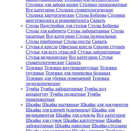
Столики для забора крови
Столики прикроватные
Все категории
Столики стоматологические
Столики хирургические
Столы Боброва
Столики
анестезиолога и реаниматолога
Скрыть
Столы
Надстройки для столов
Столы Боброва
Столы для кабинета
Столы лабораторные
Столы
палатные
Все категории
Столы пеленальные
Столы приборные
Столы-посты
Скрыть
Стулья и кресла
Офисные кресла
Секции стульев
Стулья для всех отраслей
Стулья лабораторные
Стулья медицинские
Все категории
Стулья
стоматологические
Скрыть
Тележки
Тележки внутрикорпусные
Тележки
грузовые
Тележки для перевозки больных
Тележки для уборки помещений
Тележки
эндоскопические
Тумбы
Тумбы лабораторные
Тумбы под
аппаратуру
Тумбы подкатные
Тумбы
прикроватные
Шкафы
Шкафы вытяжные
Шкафы для документов
Шкафы для ключей (ключницы)
Шкафы для
медикаментов
Шкафы для одежды
Все категории
Шкафы для сумок
Шкафы картотечные
Шкафы
лабораторные
Шкафы навесные
Шкафы-стеллажи
Шкафы для инвентаря
Шкафы аптечки
Трейзеры