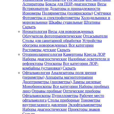
Аспираторы
Боксы для ПЦР-диагностики
Весы
Встряхиватели
Дозаторы и принадлежности
Иономеры
Поляриметры (полярископы)
Счётчики
Фотометры и спектрофотометры
Холодильники и
морозильники
Шкафы сушильные
Штативы
Скрыть
Неонатология
Весы для новорожденных
Облучатели фототерапевтические
Отсасыватели
Столы для санитарной обработки
Устройства
обогрева новорожденных
Все категории
Ростомеры детские
Скрыть
Оториноларингология
Камертоны
Кресла ЛОР
Наборы диагностические
Налобные осветители и
рефлекторы
Отоскопы
Все категории
ЛОР-
комбайны (установки)
Скрыть
Офтальмология
Анализаторы поля зрения
(периметры)
Аппараты магнитотерапии
Диоптриметры (линзметры)
Лампы щелевые
Монобиноскопы
Все категории
Наборы пробных
линз
Оправы пробные
Оптические приборы
Офтальмоскопы
Пупиллометры
Рабочее место
офтальмолога
Столы приборные
Тонометры
внутриглазного давления
Экзофтальмометры
Наборы диагностические
Проекторы знаков
Скрыть