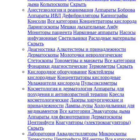
дыма
Кольпоскопы
Скрыть
Анестезиология и реанимация
Аппараты Боброва
Аппараты ИВЛ
Дефибрилляторы
Капнографы
Консоли
Все категории
Концентраторы кислорода
Ларингоскопы
Мешки дыхательные Амбу
Мониторы пациента
Наркозные аппараты
Насосы
инфузионные
Светильники
Расходные материалы
Скрыть
Диагностика
Алкотестеры и принадлежности
Дерматоскопы
Молоточки неврологические
Стетоскопы
Тонометры и манжеты
Все категории
Фонарики диагностические
Термометры
Скрыть
Кислородное оборудование
Коктейлеры
кислородные
Концентраторы кислородные
Увлажнители кислорода
Пульсоксиметры
Косметология и дерматология
Аппараты для
похудения и антивозрастной терапии
Кресла
косметологические
Лазеры хирургические и
принадлежности
Лампы-лупы
Холодильники для
медикаментов
Все категории
Эвакуаторы дыма
Аппараты для физиотерапии
Дерматоскопы
Центрифуги
Коагуляторы (электрокоагуляторы)
Скрыть
Лаборатория
Аквадистилляторы
Микроскопы
Термостаты
Центрифуги
PH-метры
Все категории