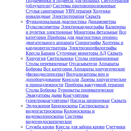
Подъемники и подвесы для больных
Светотерапия
(облучатели)
Системы противопролежневые
Стулья санитарные
УВЧ терапия
Ходунки
инвалидные
Электротерапия
Скрыть
Функциональная диагностика
Динамометры
Пульсоксиметры
Электрокардиографы
Калиперы
и рулетки электронные
Мониторы фетальные
Все
категории
Приборы для диагностики опорно-
двигательного аппарата
Спирографы
Холтеры и
кардиорегистраторы
Электроэнцефалографы
Кресла Барани
Суточные мониторы АД
Скрыть
Хирургия
Светильники
Столы операционные
Столы перевязочные
Отсасыватели
Аппараты
Боброва
Все категории
Аппараты хирургические
(физиодиспенсеры)
Визуализаторы вен и
допоборудование
Консоли
Лазеры хирургические
и принадлежности
Приборы вакуумной терапии
Столы Боброва
Турникеты пневматические
Эвакуаторы дыма
Коагуляторы
(электрокоагуляторы)
Насосы шприцевые
Скрыть
Эндоскопия
Бронхоскопы
Гастроскопы и
видеогастроскопы
Колоноскопы и
видеоколоноскопы
Системы
видеоэндоскопические
Служба крови
Кресла для забора крови
Счетчики