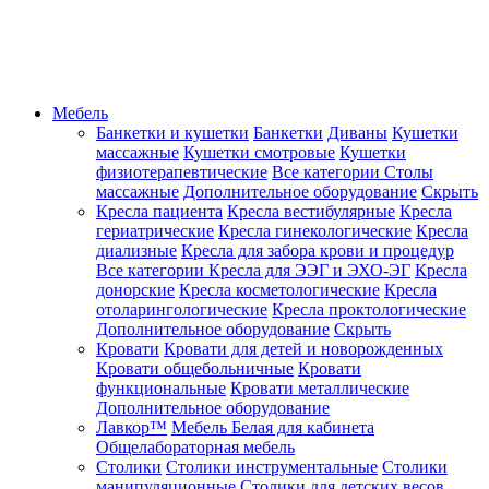
Мебель
Банкетки и кушетки
Банкетки
Диваны
Кушетки
массажные
Кушетки смотровые
Кушетки
физиотерапевтические
Все категории
Столы
массажные
Дополнительное оборудование
Скрыть
Кресла пациента
Кресла вестибулярные
Кресла
гериатрические
Кресла гинекологические
Кресла
диализные
Кресла для забора крови и процедур
Все категории
Кресла для ЭЭГ и ЭХО-ЭГ
Кресла
донорские
Кресла косметологические
Кресла
отоларингологические
Кресла проктологические
Дополнительное оборудование
Скрыть
Кровати
Кровати для детей и новорожденных
Кровати общебольничные
Кровати
функциональные
Кровати металлические
Дополнительное оборудование
Лавкор™
Мебель Белая для кабинета
Общелабораторная мебель
Столики
Столики инструментальные
Столики
манипуляционные
Столики для детских весов