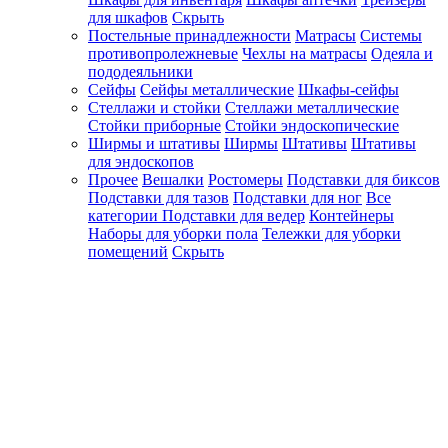
для шкафов
Скрыть
Постельные принадлежности
Матрасы
Системы
противопролежневые
Чехлы на матрасы
Одеяла и
пододеяльники
Сейфы
Сейфы металлические
Шкафы-сейфы
Стеллажи и стойки
Стеллажи металлические
Стойки приборные
Стойки эндоскопические
Ширмы и штативы
Ширмы
Штативы
Штативы
для эндоскопов
Прочее
Вешалки
Ростомеры
Подставки для биксов
Подставки для тазов
Подставки для ног
Все
категории
Подставки для ведер
Контейнеры
Наборы для уборки пола
Тележки для уборки
помещений
Скрыть