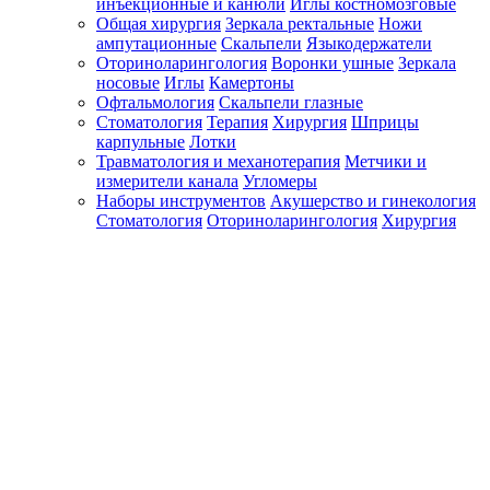
инъекционные и канюли
Иглы костномозговые
Общая хирургия
Зеркала ректальные
Ножи
ампутационные
Скальпели
Языкодержатели
Оториноларингология
Воронки ушные
Зеркала
носовые
Иглы
Камертоны
Офтальмология
Скальпели глазные
Стоматология
Терапия
Хирургия
Шприцы
карпульные
Лотки
Травматология и механотерапия
Метчики и
измерители канала
Угломеры
Наборы инструментов
Акушерство и гинекология
Стоматология
Оториноларингология
Хирургия