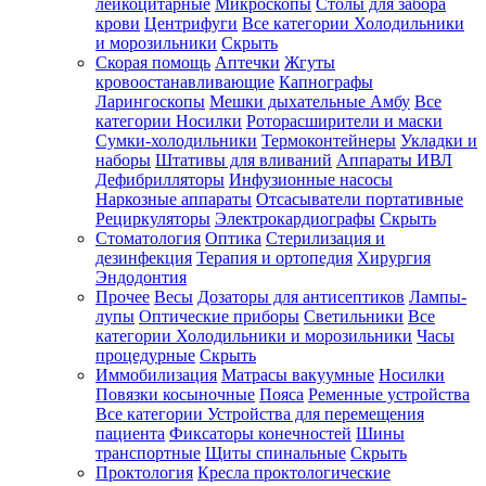
лейкоцитарные
Микроскопы
Столы для забора
крови
Центрифуги
Все категории
Холодильники
и морозильники
Скрыть
Скорая помощь
Аптечки
Жгуты
кровоостанавливающие
Капнографы
Ларингоскопы
Мешки дыхательные Амбу
Все
категории
Носилки
Роторасширители и маски
Сумки-холодильники
Термоконтейнеры
Укладки и
наборы
Штативы для вливаний
Аппараты ИВЛ
Дефибрилляторы
Инфузионные насосы
Наркозные аппараты
Отсасыватели портативные
Рециркуляторы
Электрокардиографы
Скрыть
Стоматология
Оптика
Стерилизация и
дезинфекция
Терапия и ортопедия
Хирургия
Эндодонтия
Прочее
Весы
Дозаторы для антисептиков
Лампы-
лупы
Оптические приборы
Светильники
Все
категории
Холодильники и морозильники
Часы
процедурные
Скрыть
Иммобилизация
Матрасы вакуумные
Носилки
Повязки косыночные
Пояса
Ременные устройства
Все категории
Устройства для перемещения
пациента
Фиксаторы конечностей
Шины
транспортные
Щиты спинальные
Скрыть
Проктология
Кресла проктологические