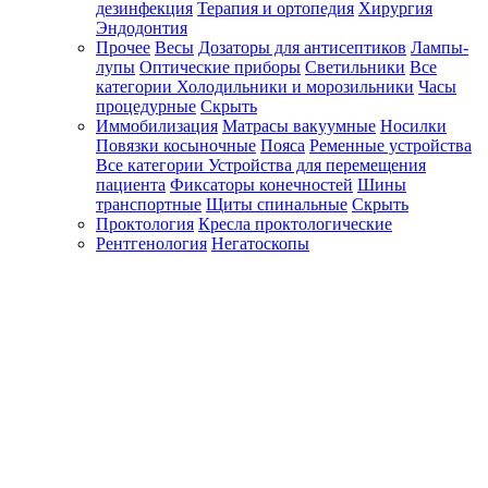
дезинфекция
Терапия и ортопедия
Хирургия
Эндодонтия
Прочее
Весы
Дозаторы для антисептиков
Лампы-
лупы
Оптические приборы
Светильники
Все
категории
Холодильники и морозильники
Часы
процедурные
Скрыть
Иммобилизация
Матрасы вакуумные
Носилки
Повязки косыночные
Пояса
Ременные устройства
Все категории
Устройства для перемещения
пациента
Фиксаторы конечностей
Шины
транспортные
Щиты спинальные
Скрыть
Проктология
Кресла проктологические
Рентгенология
Негатоскопы