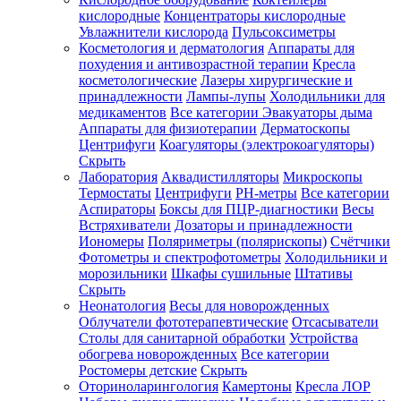
кислородные
Концентраторы кислородные
Увлажнители кислорода
Пульсоксиметры
Косметология и дерматология
Аппараты для
Зарегистрироваться
похудения и антивозрастной терапии
Кресла
косметологические
Лазеры хирургические и
принадлежности
Лампы-лупы
Холодильники для
медикаментов
Все категории
Эвакуаторы дыма
Аппараты для физиотерапии
Дерматоскопы
Зачем
Центрифуги
Коагуляторы (электрокоагуляторы)
регистрироваться?
Скрыть
Лаборатория
Аквадистилляторы
Микроскопы
Все
Термостаты
Центрифуги
PH-метры
Все категории
покупки
в
Аспираторы
Боксы для ПЦР-диагностики
Весы
одном
Встряхиватели
Дозаторы и принадлежности
месте
Иономеры
Поляриметры (полярископы)
Счётчики
Личный
Фотометры и спектрофотометры
Холодильники и
менеджер
морозильники
Шкафы сушильные
Штативы
Отслеживание
Скрыть
статуса
Неонатология
Весы для новорожденных
заказа
Облучатели фототерапевтические
Отсасыватели
Столы для санитарной обработки
Устройства
обогрева новорожденных
Все категории
Ростомеры детские
Скрыть
Оториноларингология
Камертоны
Кресла ЛОР