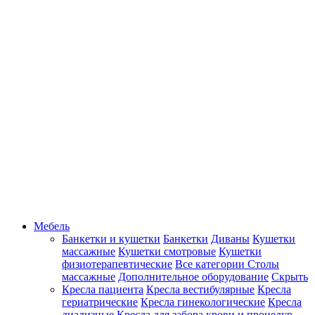
Мебель
Банкетки и кушетки
Банкетки
Диваны
Кушетки
массажные
Кушетки смотровые
Кушетки
физиотерапевтические
Все категории
Столы
массажные
Дополнительное оборудование
Скрыть
Кресла пациента
Кресла вестибулярные
Кресла
гериатрические
Кресла гинекологические
Кресла
диализные
Кресла для забора крови и процедур