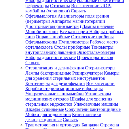
Наборы диагностические
Налобные осветители и
рефлекторы
Отоскопы
Все категории
ЛОР-
комбайны (установки)
Скрыть
Офтальмология
Анализаторы поля зрения
(периметры)
Аппараты магнитотерапии
Диоптриметры (линзметры)
Лампы щелевые
Монобиноскопы
Все категории
Наборы пробных
линз
Оправы пробные
Оптические приборы
Офтальмоскопы
Пупиллометры
Рабочее место
офтальмолога
Столы приборные
Тонометры
внутриглазного давления
Экзофтальмометры
Наборы диагностические
Проекторы знаков
Скрыть
Стерилизация и дезинфекция
Стерилизаторы
Лампы бактерицидные
Рециркуляторы
Камеры
для хранения стерильных инструментов
Контейнеры для дезинфекции
Все категории
Коробки стерилизационные и фильтры
Ультразвуковые ванны/мойки
Утилизаторы
медицинских отходов
Шкафы для хранения
стерильных эндоскопов
Упаковочные машины
Шкафы сушильные
Облучатели бактерицидные
Мойки для эндоскопов
Кипятильники
дезинфекционные
Скрыть
Травматология и ортопедия
Бандажи Стремена