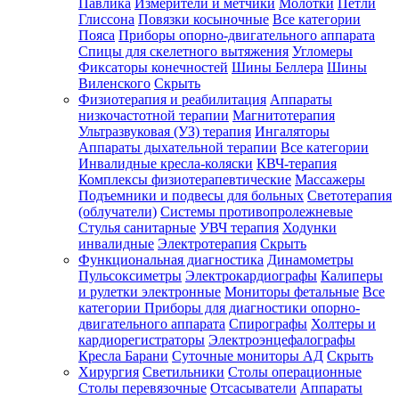
Павлика
Измерители и метчики
Молотки
Петли
Глиссона
Повязки косыночные
Все категории
Пояса
Приборы опорно-двигательного аппарата
Спицы для скелетного вытяжения
Угломеры
Фиксаторы конечностей
Шины Беллера
Шины
Виленского
Скрыть
Физиотерапия и реабилитация
Аппараты
низкочастотной терапии
Магнитотерапия
Ультразвуковая (УЗ) терапия
Ингаляторы
Аппараты дыхательной терапии
Все категории
Инвалидные кресла-коляски
КВЧ-терапия
Комплексы физиотерапевтические
Массажеры
Подъемники и подвесы для больных
Светотерапия
(облучатели)
Системы противопролежневые
Стулья санитарные
УВЧ терапия
Ходунки
инвалидные
Электротерапия
Скрыть
Функциональная диагностика
Динамометры
Пульсоксиметры
Электрокардиографы
Калиперы
и рулетки электронные
Мониторы фетальные
Все
категории
Приборы для диагностики опорно-
двигательного аппарата
Спирографы
Холтеры и
кардиорегистраторы
Электроэнцефалографы
Кресла Барани
Суточные мониторы АД
Скрыть
Хирургия
Светильники
Столы операционные
Столы перевязочные
Отсасыватели
Аппараты