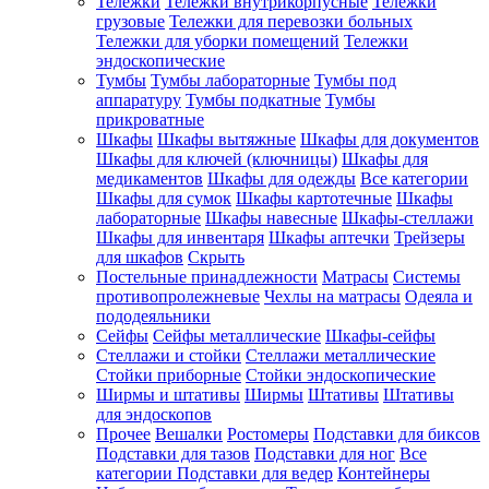
Тележки
Тележки внутрикорпусные
Тележки
грузовые
Тележки для перевозки больных
Тележки для уборки помещений
Тележки
эндоскопические
Тумбы
Тумбы лабораторные
Тумбы под
аппаратуру
Тумбы подкатные
Тумбы
прикроватные
Шкафы
Шкафы вытяжные
Шкафы для документов
Шкафы для ключей (ключницы)
Шкафы для
медикаментов
Шкафы для одежды
Все категории
Шкафы для сумок
Шкафы картотечные
Шкафы
лабораторные
Шкафы навесные
Шкафы-стеллажи
Шкафы для инвентаря
Шкафы аптечки
Трейзеры
для шкафов
Скрыть
Постельные принадлежности
Матрасы
Системы
противопролежневые
Чехлы на матрасы
Одеяла и
пододеяльники
Сейфы
Сейфы металлические
Шкафы-сейфы
Стеллажи и стойки
Стеллажи металлические
Стойки приборные
Стойки эндоскопические
Ширмы и штативы
Ширмы
Штативы
Штативы
для эндоскопов
Прочее
Вешалки
Ростомеры
Подставки для биксов
Подставки для тазов
Подставки для ног
Все
категории
Подставки для ведер
Контейнеры