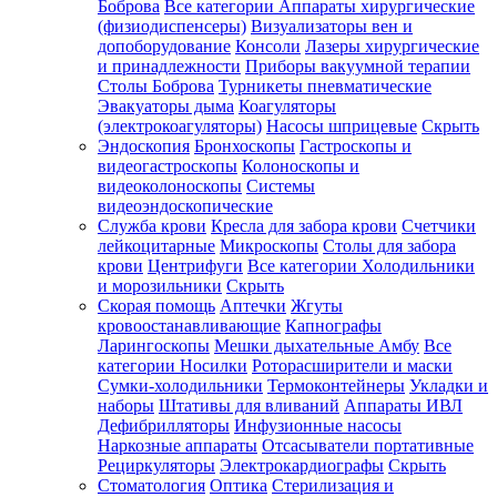
Боброва
Все категории
Аппараты хирургические
(физиодиспенсеры)
Визуализаторы вен и
допоборудование
Консоли
Лазеры хирургические
и принадлежности
Приборы вакуумной терапии
Столы Боброва
Турникеты пневматические
Эвакуаторы дыма
Коагуляторы
(электрокоагуляторы)
Насосы шприцевые
Скрыть
Эндоскопия
Бронхоскопы
Гастроскопы и
видеогастроскопы
Колоноскопы и
видеоколоноскопы
Системы
видеоэндоскопические
Служба крови
Кресла для забора крови
Счетчики
лейкоцитарные
Микроскопы
Столы для забора
крови
Центрифуги
Все категории
Холодильники
и морозильники
Скрыть
Скорая помощь
Аптечки
Жгуты
кровоостанавливающие
Капнографы
Ларингоскопы
Мешки дыхательные Амбу
Все
категории
Носилки
Роторасширители и маски
Сумки-холодильники
Термоконтейнеры
Укладки и
наборы
Штативы для вливаний
Аппараты ИВЛ
Дефибрилляторы
Инфузионные насосы
Наркозные аппараты
Отсасыватели портативные
Рециркуляторы
Электрокардиографы
Скрыть
Стоматология
Оптика
Стерилизация и