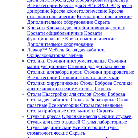
Все категории
Кресла для ЭЭГ и ЭХО-ЭГ
Кресла
донорские
Кресла косметологические
Кресла
отоларингологические
Кресла проктологические
Дополнительное оборудование
Скрыть
Кровати
Кровати для детей и новорожденных
Кровати общебольничные
Кровати
функциональные
Кровати металлические
Дополнительное оборудование
Лавкор™
Мебель Белая для кабинета
Общелабораторная мебель
Столики
Столики инструментальные
Столики
манипуляционные
Столики для детских весов
Столики для забора крови
Столики прикроватные
Все категории
Столики стоматологические
Столики хирургические
Столы Боброва
Столики
анестезиолога и реаниматолога
Скрыть
Столы
Надстройки для столов
Столы Боброва
Столы для кабинета
Столы лабораторные
Столы
палатные
Все категории
Столы пеленальные
Столы приборные
Столы-посты
Скрыть
Стулья и кресла
Офисные кресла
Секции стульев
Стулья для всех отраслей
Стулья лабораторные
Стулья медицинские
Все категории
Стулья
стоматологические
Скрыть