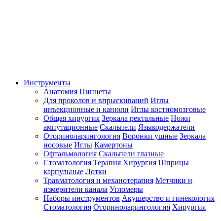
Инструменты
Анатомия
Пинцеты
Для проколов и впрыскиваний
Иглы
инъекционные и канюли
Иглы костномозговые
Общая хирургия
Зеркала ректальные
Ножи
ампутационные
Скальпели
Языкодержатели
Оториноларингология
Воронки ушные
Зеркала
носовые
Иглы
Камертоны
Офтальмология
Скальпели глазные
Стоматология
Терапия
Хирургия
Шприцы
карпульные
Лотки
Травматология и механотерапия
Метчики и
измерители канала
Угломеры
Наборы инструментов
Акушерство и гинекология
Стоматология
Оториноларингология
Хирургия