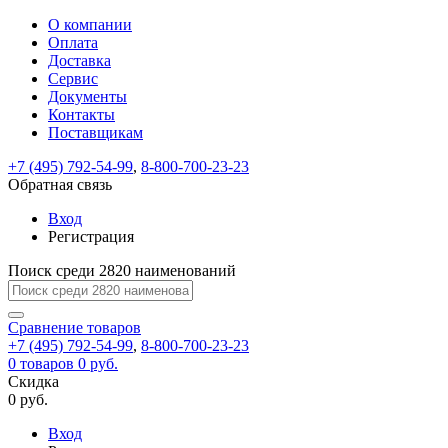
О компании
Восстановление
Обратная
Вход
Регистрация
Оплата
пароля
связь
На
Доставка
вашу
Сервис
почту
Только
Только
Документы
test@example.com
для
для
Ваше
Введите
Заполните
отправлена
ИП
ИП
Контакты
новый
Пароль
На
сообщение
форму.
ссылка.
и
и
пароль
Поставщикам
успешно
вашу
успешно
юр.
юр.
Перейдите
отправлено.
лиц
лиц
восстановлен
почту
Мы
+7 (495) 792-54-99
,
8-800-700-23-23
по
test@test.ru
ней
отправим
Обратная связь
для
отправлена
вам
завершения
ссылка.
Вход
регистрации.
ссылку
Регистрация
Войти
на
указанный
Перейдите
Сообщение
Поиск среди 2820 наименований
Ок
электронный
по
адрес,
ней
перейдя
Сравнение
для
товаров
по
+7 (495) 792-54-99
,
8-800-700-23-23
смены
Запомнить
Забыли
0
товаров
которой
0 руб.
пароля.
меня
пароль?
Сменить
Скидка
вы
0 руб.
сможете
пароль
Я принимаю условия
Войти
задать
пользовательского
Вход
новый
соглашения
и