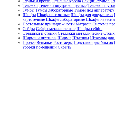
Стулья и кресла
Офисные кресла
Секции стульев
Ст
Тележки
Тележки внутрикорпусные
Тележки грузо
Тумбы
Тумбы лабораторные
Тумбы под аппаратуру
Шкафы
Шкафы вытяжные
Шкафы для документов
картотечные
Шкафы лабораторные
Шкафы навесны
Постельные принадлежности
Матрасы
Системы пр
Сейфы
Сейфы металлические
Шкафы-сейфы
Стеллажи и стойки
Стеллажи металлические
Стойк
Ширмы и штативы
Ширмы
Штативы
Штативы для 
Прочее
Вешалки
Ростомеры
Подставки для биксов
уборки помещений
Скрыть