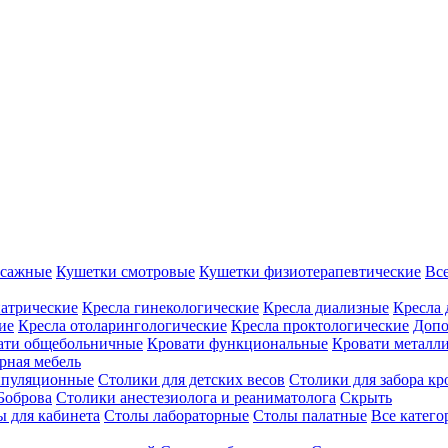
ссажные
Кушетки смотровые
Кушетки физиотерапевтические
Вс
иатрические
Кресла гинекологические
Кресла диализные
Кресла 
ие
Кресла отоларингологические
Кресла проктологические
Допо
ати общебольничные
Кровати функциональные
Кровати металл
рная мебель
ипуляционные
Столики для детских весов
Столики для забора кр
Боброва
Столики анестезиолога и реаниматолога
Скрыть
ы для кабинета
Столы лабораторные
Столы палатные
Все катег