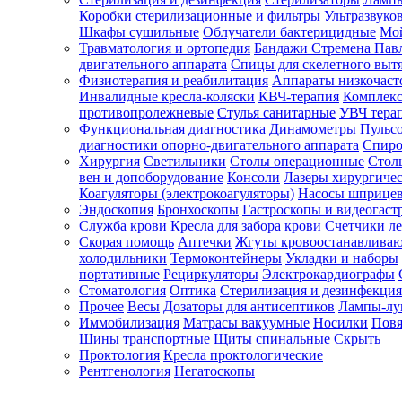
Коробки стерилизационные и фильтры
Ультразвуко
Шкафы сушильные
Облучатели бактерицидные
Мой
Травматология и ортопедия
Бандажи Стремена Пав
Зарегистрироваться
двигательного аппарата
Спицы для скелетного выт
Физиотерапия и реабилитация
Аппараты низкочаст
Инвалидные кресла-коляски
КВЧ-терапия
Комплекс
противопролежневые
Стулья санитарные
УВЧ тера
Функциональная диагностика
Динамометры
Пульс
Зачем
диагностики опорно-двигательного аппарата
Спиро
регистрироваться?
Хирургия
Светильники
Столы операционные
Стол
вен и допоборудование
Консоли
Лазеры хирургиче
Все
Коагуляторы (электрокоагуляторы)
Насосы шприце
покупки
Эндоскопия
Бронхоскопы
Гастроскопы и видеогаст
в
одном
Служба крови
Кресла для забора крови
Счетчики л
месте
Скорая помощь
Аптечки
Жгуты кровоостанавлива
Личный
холодильники
Термоконтейнеры
Укладки и наборы
менеджер
портативные
Рециркуляторы
Электрокардиографы
Стоматология
Оптика
Стерилизация и дезинфекция
Отслеживание
статуса
Прочее
Весы
Дозаторы для антисептиков
Лампы-л
заказа
Иммобилизация
Матрасы вакуумные
Носилки
Повя
Шины транспортные
Щиты спинальные
Скрыть
Проктология
Кресла проктологические
Рентгенология
Негатоскопы