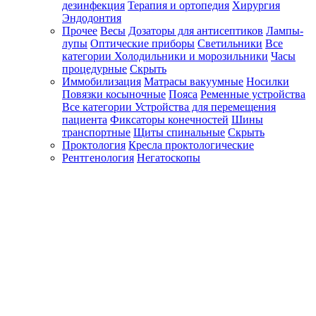
дезинфекция
Терапия и ортопедия
Хирургия
Эндодонтия
Прочее
Весы
Дозаторы для антисептиков
Лампы-
лупы
Оптические приборы
Светильники
Все
категории
Холодильники и морозильники
Часы
процедурные
Скрыть
Иммобилизация
Матрасы вакуумные
Носилки
Повязки косыночные
Пояса
Ременные устройства
Все категории
Устройства для перемещения
пациента
Фиксаторы конечностей
Шины
транспортные
Щиты спинальные
Скрыть
Проктология
Кресла проктологические
Рентгенология
Негатоскопы