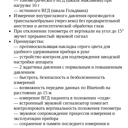
— тонометрического ВГД (шкала Маклакова) при
нагрузке 10 г
— истинного ВГД (шкала Гольдмана)
Измерение внутриглазного давления производится
транспальпебрально (через веко) без предварительной
анестезии и антисептической обработки глаза
При отклонении тонометра от вертикали на угол до 15°
звучит прерывистый звуковой сигнал
Преимущества:
— противоскользящая накладка серого цвета для
удобного удерживания прибора в руке
— устройство контроля для подтверждения заводской
настройки аппарата
— 2 задатчика давления с нормальным и повышенным
давлением
— быстрота, безопасность и безболезненность
измерений
— возможность передачи данных по Bluetooth на
расстоянии до 15 м
— измерение ВГД пациента в положении «сидя»
— встроенный звуковой сигнализатор помогает
контролировать вертикальность положения тонометра
— звуковое сопровождение процессов измерения и
эксплуатации прибора
— сохранение в памяти последнего измерения и