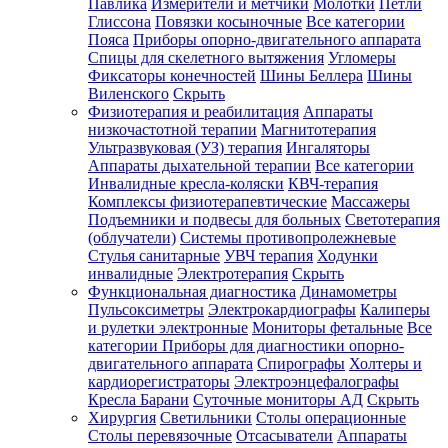
Павлика
Измерители и метчики
Молотки
Петли
Глиссона
Повязки косыночные
Все категории
Пояса
Приборы опорно-двигательного аппарата
Спицы для скелетного вытяжения
Угломеры
Фиксаторы конечностей
Шины Беллера
Шины
Виленского
Скрыть
Физиотерапия и реабилитация
Аппараты
низкочастотной терапии
Магнитотерапия
Ультразвуковая (УЗ) терапия
Ингаляторы
Аппараты дыхательной терапии
Все категории
Инвалидные кресла-коляски
КВЧ-терапия
Комплексы физиотерапевтические
Массажеры
Подъемники и подвесы для больных
Светотерапия
(облучатели)
Системы противопролежневые
Стулья санитарные
УВЧ терапия
Ходунки
инвалидные
Электротерапия
Скрыть
Функциональная диагностика
Динамометры
Пульсоксиметры
Электрокардиографы
Калиперы
и рулетки электронные
Мониторы фетальные
Все
категории
Приборы для диагностики опорно-
двигательного аппарата
Спирографы
Холтеры и
кардиорегистраторы
Электроэнцефалографы
Кресла Барани
Суточные мониторы АД
Скрыть
Хирургия
Светильники
Столы операционные
Столы перевязочные
Отсасыватели
Аппараты