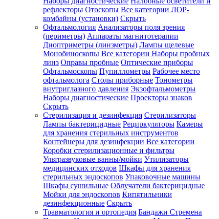
Наборы диагностические
Налобные осветители и
рефлекторы
Отоскопы
Все категории
ЛОР-
комбайны (установки)
Скрыть
Офтальмология
Анализаторы поля зрения
(периметры)
Аппараты магнитотерапии
Диоптриметры (линзметры)
Лампы щелевые
Монобиноскопы
Все категории
Наборы пробных
линз
Оправы пробные
Оптические приборы
Офтальмоскопы
Пупиллометры
Рабочее место
офтальмолога
Столы приборные
Тонометры
внутриглазного давления
Экзофтальмометры
Наборы диагностические
Проекторы знаков
Скрыть
Стерилизация и дезинфекция
Стерилизаторы
Лампы бактерицидные
Рециркуляторы
Камеры
для хранения стерильных инструментов
Контейнеры для дезинфекции
Все категории
Коробки стерилизационные и фильтры
Ультразвуковые ванны/мойки
Утилизаторы
медицинских отходов
Шкафы для хранения
стерильных эндоскопов
Упаковочные машины
Шкафы сушильные
Облучатели бактерицидные
Мойки для эндоскопов
Кипятильники
дезинфекционные
Скрыть
Травматология и ортопедия
Бандажи Стремена