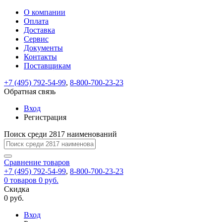
О компании
Восстановление
Обратная
Вход
Регистрация
Оплата
пароля
связь
На
Доставка
вашу
Сервис
почту
Только
Только
Документы
test@example.com
для
для
Ваше
Введите
Заполните
отправлена
ИП
ИП
Контакты
новый
Пароль
На
сообщение
форму.
ссылка.
и
и
пароль
Поставщикам
успешно
вашу
успешно
юр.
юр.
Перейдите
отправлено.
лиц
лиц
восстановлен
почту
Мы
+7 (495) 792-54-99
,
8-800-700-23-23
по
test@test.ru
ней
отправим
Обратная связь
для
отправлена
вам
завершения
ссылка.
Вход
регистрации.
ссылку
Регистрация
Войти
на
указанный
Перейдите
Сообщение
Поиск среди 2817 наименований
Ок
электронный
по
адрес,
ней
перейдя
Сравнение
для
товаров
по
+7 (495) 792-54-99
,
8-800-700-23-23
смены
Запомнить
Забыли
0
товаров
которой
0 руб.
пароля.
меня
пароль?
Сменить
Скидка
вы
0 руб.
сможете
пароль
Я принимаю условия
Войти
задать
пользовательского
Вход
новый
соглашения
и