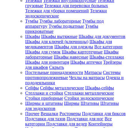
Тележки
Тележки внутрикорпусные
Тележки
грузовые
Тележки для перевозки больных
Тележки для уборки помещений
Тележки
эндоскопические
Тумбы
Тумбы лабораторные
Тумбы под
аппаратуру
Тумбы подкатные
Тумбы
прикроватные
Шкафы
Шкафы вытяжные
Шкафы для документов
Шкафы для ключей (ключницы)
Шкафы для
медикаментов
Шкафы для одежды
Все категории
Шкафы для сумок
Шкафы картотечные
Шкафы
лабораторные
Шкафы навесные
Шкафы-стеллажи
Шкафы для инвентаря
Шкафы аптечки
Трейзеры
для шкафов
Скрыть
Постельные принадлежности
Матрасы
Системы
противопролежневые
Чехлы на матрасы
Одеяла и
пододеяльники
Сейфы
Сейфы металлические
Шкафы-сейфы
Стеллажи и стойки
Стеллажи металлические
Стойки приборные
Стойки эндоскопические
Ширмы и штативы
Ширмы
Штативы
Штативы
для эндоскопов
Прочее
Вешалки
Ростомеры
Подставки для биксов
Подставки для тазов
Подставки для ног
Все
категории
Подставки для ведер
Контейнеры