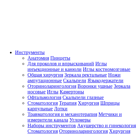
Инструменты
Анатомия
Пинцеты
Для проколов и впрыскиваний
Иглы
инъекционные и канюли
Иглы костномозговые
Общая хирургия
Зеркала ректальные
Ножи
ампутационные
Скальпели
Языкодержатели
Оториноларингология
Воронки ушные
Зеркала
носовые
Иглы
Камертоны
Офтальмология
Скальпели глазные
Стоматология
Терапия
Хирургия
Шприцы
карпульные
Лотки
Травматология и механотерапия
Метчики и
измерители канала
Угломеры
Наборы инструментов
Акушерство и гинекология
Стоматология
Оториноларингология
Хирургия