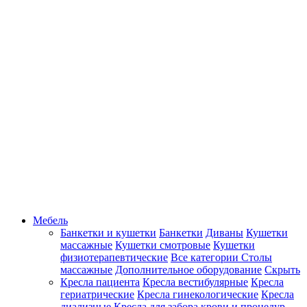
Мебель
Банкетки и кушетки
Банкетки
Диваны
Кушетки
массажные
Кушетки смотровые
Кушетки
физиотерапевтические
Все категории
Столы
массажные
Дополнительное оборудование
Скрыть
Кресла пациента
Кресла вестибулярные
Кресла
гериатрические
Кресла гинекологические
Кресла
диализные
Кресла для забора крови и процедур