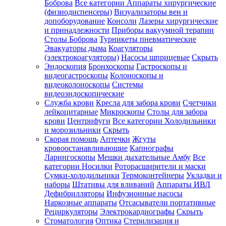
Боброва
Все категории
Аппараты хирургические
(физиодиспенсеры)
Визуализаторы вен и
допоборудование
Консоли
Лазеры хирургические
и принадлежности
Приборы вакуумной терапии
Столы Боброва
Турникеты пневматические
Эвакуаторы дыма
Коагуляторы
(электрокоагуляторы)
Насосы шприцевые
Скрыть
Эндоскопия
Бронхоскопы
Гастроскопы и
видеогастроскопы
Колоноскопы и
видеоколоноскопы
Системы
видеоэндоскопические
Служба крови
Кресла для забора крови
Счетчики
лейкоцитарные
Микроскопы
Столы для забора
крови
Центрифуги
Все категории
Холодильники
и морозильники
Скрыть
Скорая помощь
Аптечки
Жгуты
кровоостанавливающие
Капнографы
Ларингоскопы
Мешки дыхательные Амбу
Все
категории
Носилки
Роторасширители и маски
Сумки-холодильники
Термоконтейнеры
Укладки и
наборы
Штативы для вливаний
Аппараты ИВЛ
Дефибрилляторы
Инфузионные насосы
Наркозные аппараты
Отсасыватели портативные
Рециркуляторы
Электрокардиографы
Скрыть
Стоматология
Оптика
Стерилизация и