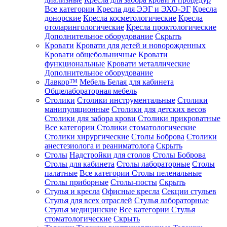
Все категории
Кресла для ЭЭГ и ЭХО-ЭГ
Кресла
донорские
Кресла косметологические
Кресла
отоларингологические
Кресла проктологические
Дополнительное оборудование
Скрыть
Кровати
Кровати для детей и новорожденных
Кровати общебольничные
Кровати
функциональные
Кровати металлические
Дополнительное оборудование
Лавкор™
Мебель Белая для кабинета
Общелабораторная мебель
Столики
Столики инструментальные
Столики
манипуляционные
Столики для детских весов
Столики для забора крови
Столики прикроватные
Все категории
Столики стоматологические
Столики хирургические
Столы Боброва
Столики
анестезиолога и реаниматолога
Скрыть
Столы
Надстройки для столов
Столы Боброва
Столы для кабинета
Столы лабораторные
Столы
палатные
Все категории
Столы пеленальные
Столы приборные
Столы-посты
Скрыть
Стулья и кресла
Офисные кресла
Секции стульев
Стулья для всех отраслей
Стулья лабораторные
Стулья медицинские
Все категории
Стулья
стоматологические
Скрыть