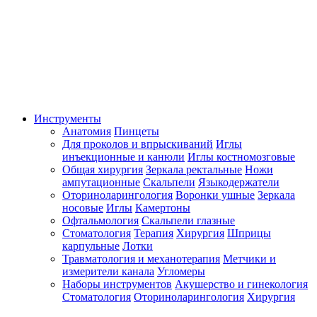
Инструменты
Анатомия
Пинцеты
Для проколов и впрыскиваний
Иглы
инъекционные и канюли
Иглы костномозговые
Общая хирургия
Зеркала ректальные
Ножи
ампутационные
Скальпели
Языкодержатели
Оториноларингология
Воронки ушные
Зеркала
носовые
Иглы
Камертоны
Офтальмология
Скальпели глазные
Стоматология
Терапия
Хирургия
Шприцы
карпульные
Лотки
Травматология и механотерапия
Метчики и
измерители канала
Угломеры
Наборы инструментов
Акушерство и гинекология
Стоматология
Оториноларингология
Хирургия