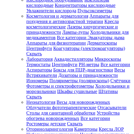
кислородные
Концентраторы кислородные
Увлажнители кислорода
Пульсоксиметры
Косметология и дерматология
Аппараты для
Зарегистрироваться
похудения и антивозрастной терапии
Кресла
косметологические
Лазеры хирургические и
принадлежности
Лампы-лупы
Холодильники для
медикаментов
Все категории
Эвакуаторы дыма
Аппараты для физиотерапии
Дерматоскопы
Зачем
Центрифуги
Коагуляторы (электрокоагуляторы)
регистрироваться?
Скрыть
Лаборатория
Аквадистилляторы
Микроскопы
Все
Термостаты
Центрифуги
PH-метры
Все категории
покупки
в
Аспираторы
Боксы для ПЦР-диагностики
Весы
одном
Встряхиватели
Дозаторы и принадлежности
месте
Иономеры
Поляриметры (полярископы)
Счётчики
Личный
Фотометры и спектрофотометры
Холодильники и
менеджер
морозильники
Шкафы сушильные
Штативы
Отслеживание
Скрыть
статуса
Неонатология
Весы для новорожденных
заказа
Облучатели фототерапевтические
Отсасыватели
Столы для санитарной обработки
Устройства
обогрева новорожденных
Все категории
Ростомеры детские
Скрыть
Оториноларингология
Камертоны
Кресла ЛОР