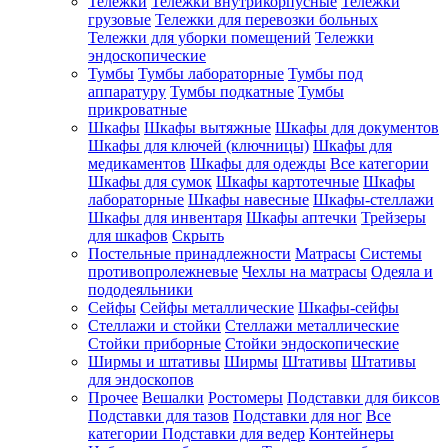
Тележки
Тележки внутрикорпусные
Тележки
грузовые
Тележки для перевозки больных
Тележки для уборки помещений
Тележки
эндоскопические
Тумбы
Тумбы лабораторные
Тумбы под
аппаратуру
Тумбы подкатные
Тумбы
прикроватные
Шкафы
Шкафы вытяжные
Шкафы для документов
Шкафы для ключей (ключницы)
Шкафы для
медикаментов
Шкафы для одежды
Все категории
Шкафы для сумок
Шкафы картотечные
Шкафы
лабораторные
Шкафы навесные
Шкафы-стеллажи
Шкафы для инвентаря
Шкафы аптечки
Трейзеры
для шкафов
Скрыть
Постельные принадлежности
Матрасы
Системы
противопролежневые
Чехлы на матрасы
Одеяла и
пододеяльники
Сейфы
Сейфы металлические
Шкафы-сейфы
Стеллажи и стойки
Стеллажи металлические
Стойки приборные
Стойки эндоскопические
Ширмы и штативы
Ширмы
Штативы
Штативы
для эндоскопов
Прочее
Вешалки
Ростомеры
Подставки для биксов
Подставки для тазов
Подставки для ног
Все
категории
Подставки для ведер
Контейнеры