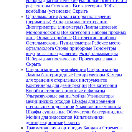
Наборы диагностические
Налобные осветители и
рефлекторы
Отоскопы
Все категории
ЛОР-
комбайны (установки)
Скрыть
Офтальмология
Анализаторы поля зрения
(периметры)
Аппараты магнитотерапии
Диоптриметры (линзметры)
Лампы щелевые
Монобиноскопы
Все категории
Наборы пробных
линз
Оправы пробные
Оптические приборы
Офтальмоскопы
Пупиллометры
Рабочее место
офтальмолога
Столы приборные
Тонометры
внутриглазного давления
Экзофтальмометры
Наборы диагностические
Проекторы знаков
Скрыть
Стерилизация и дезинфекция
Стерилизаторы
Лампы бактерицидные
Рециркуляторы
Камеры
для хранения стерильных инструментов
Контейнеры для дезинфекции
Все категории
Коробки стерилизационные и фильтры
Ультразвуковые ванны/мойки
Утилизаторы
медицинских отходов
Шкафы для хранения
стерильных эндоскопов
Упаковочные машины
Шкафы сушильные
Облучатели бактерицидные
Мойки для эндоскопов
Кипятильники
дезинфекционные
Скрыть
Травматология и ортопедия
Бандажи Стремена