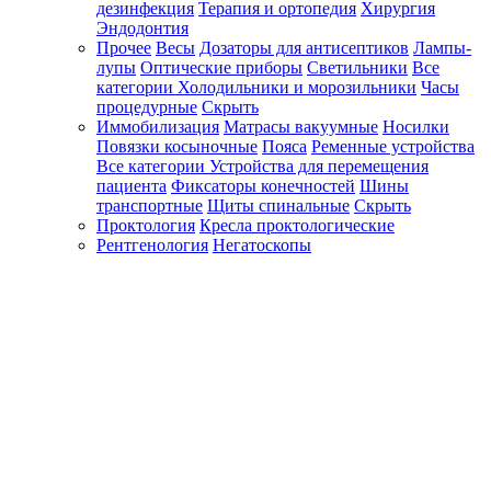
дезинфекция
Терапия и ортопедия
Хирургия
Эндодонтия
Прочее
Весы
Дозаторы для антисептиков
Лампы-
лупы
Оптические приборы
Светильники
Все
категории
Холодильники и морозильники
Часы
процедурные
Скрыть
Иммобилизация
Матрасы вакуумные
Носилки
Повязки косыночные
Пояса
Ременные устройства
Все категории
Устройства для перемещения
пациента
Фиксаторы конечностей
Шины
транспортные
Щиты спинальные
Скрыть
Проктология
Кресла проктологические
Рентгенология
Негатоскопы