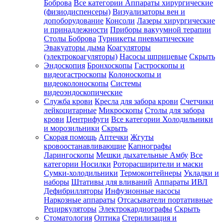
Боброва
Все категории
Аппараты хирургические
(физиодиспенсеры)
Визуализаторы вен и
допоборудование
Консоли
Лазеры хирургические
и принадлежности
Приборы вакуумной терапии
Столы Боброва
Турникеты пневматические
Эвакуаторы дыма
Коагуляторы
(электрокоагуляторы)
Насосы шприцевые
Скрыть
Эндоскопия
Бронхоскопы
Гастроскопы и
видеогастроскопы
Колоноскопы и
видеоколоноскопы
Системы
видеоэндоскопические
Служба крови
Кресла для забора крови
Счетчики
лейкоцитарные
Микроскопы
Столы для забора
крови
Центрифуги
Все категории
Холодильники
и морозильники
Скрыть
Скорая помощь
Аптечки
Жгуты
кровоостанавливающие
Капнографы
Ларингоскопы
Мешки дыхательные Амбу
Все
категории
Носилки
Роторасширители и маски
Сумки-холодильники
Термоконтейнеры
Укладки и
наборы
Штативы для вливаний
Аппараты ИВЛ
Дефибрилляторы
Инфузионные насосы
Наркозные аппараты
Отсасыватели портативные
Рециркуляторы
Электрокардиографы
Скрыть
Стоматология
Оптика
Стерилизация и