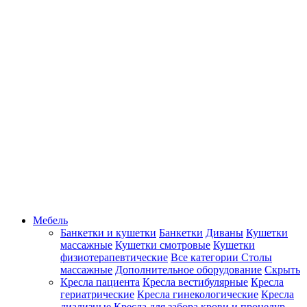
Мебель
Банкетки и кушетки
Банкетки
Диваны
Кушетки
массажные
Кушетки смотровые
Кушетки
физиотерапевтические
Все категории
Столы
массажные
Дополнительное оборудование
Скрыть
Кресла пациента
Кресла вестибулярные
Кресла
гериатрические
Кресла гинекологические
Кресла
диализные
Кресла для забора крови и процедур