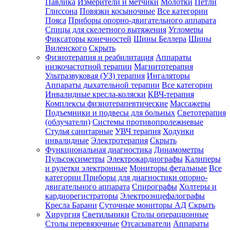
Павлика
Измерители и метчики
Молотки
Петли
Глиссона
Повязки косыночные
Все категории
Пояса
Приборы опорно-двигательного аппарата
Спицы для скелетного вытяжения
Угломеры
Фиксаторы конечностей
Шины Беллера
Шины
Виленского
Скрыть
Физиотерапия и реабилитация
Аппараты
низкочастотной терапии
Магнитотерапия
Ультразвуковая (УЗ) терапия
Ингаляторы
Аппараты дыхательной терапии
Все категории
Инвалидные кресла-коляски
КВЧ-терапия
Комплексы физиотерапевтические
Массажеры
Подъемники и подвесы для больных
Светотерапия
(облучатели)
Системы противопролежневые
Стулья санитарные
УВЧ терапия
Ходунки
инвалидные
Электротерапия
Скрыть
Функциональная диагностика
Динамометры
Пульсоксиметры
Электрокардиографы
Калиперы
и рулетки электронные
Мониторы фетальные
Все
категории
Приборы для диагностики опорно-
двигательного аппарата
Спирографы
Холтеры и
кардиорегистраторы
Электроэнцефалографы
Кресла Барани
Суточные мониторы АД
Скрыть
Хирургия
Светильники
Столы операционные
Столы перевязочные
Отсасыватели
Аппараты