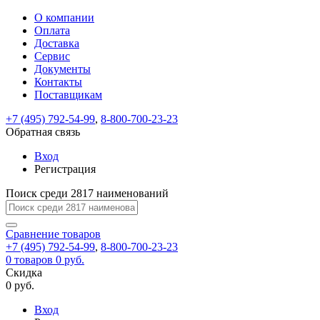
О компании
Восстановление
Обратная
Вход
Регистрация
Оплата
пароля
связь
На
Доставка
вашу
Сервис
почту
Только
Только
Документы
test@example.com
для
для
Ваше
Введите
Заполните
отправлена
ИП
ИП
Контакты
новый
Пароль
На
сообщение
форму.
ссылка.
и
и
пароль
Поставщикам
успешно
вашу
успешно
юр.
юр.
Перейдите
отправлено.
лиц
лиц
восстановлен
почту
Мы
+7 (495) 792-54-99
,
8-800-700-23-23
по
test@test.ru
ней
отправим
Обратная связь
для
отправлена
вам
завершения
ссылка.
Вход
регистрации.
ссылку
Регистрация
Войти
на
указанный
Перейдите
Сообщение
Поиск среди 2817 наименований
Ок
электронный
по
адрес,
ней
перейдя
Сравнение
для
товаров
по
+7 (495) 792-54-99
,
8-800-700-23-23
смены
Запомнить
Забыли
0
товаров
которой
0 руб.
пароля.
меня
пароль?
Сменить
Скидка
вы
0 руб.
сможете
пароль
Я принимаю условия
Войти
задать
пользовательского
Вход
новый
соглашения
и