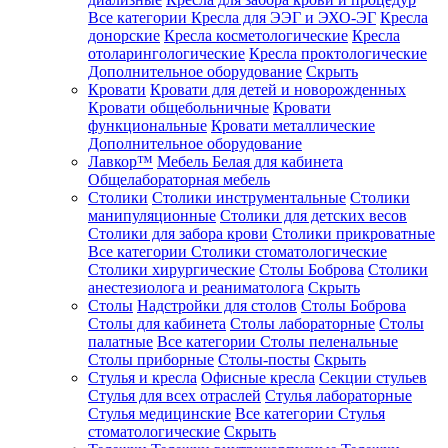
Все категории
Кресла для ЭЭГ и ЭХО-ЭГ
Кресла
донорские
Кресла косметологические
Кресла
отоларингологические
Кресла проктологические
Дополнительное оборудование
Скрыть
Кровати
Кровати для детей и новорожденных
Кровати общебольничные
Кровати
функциональные
Кровати металлические
Дополнительное оборудование
Лавкор™
Мебель Белая для кабинета
Общелабораторная мебель
Столики
Столики инструментальные
Столики
манипуляционные
Столики для детских весов
Столики для забора крови
Столики прикроватные
Все категории
Столики стоматологические
Столики хирургические
Столы Боброва
Столики
анестезиолога и реаниматолога
Скрыть
Столы
Надстройки для столов
Столы Боброва
Столы для кабинета
Столы лабораторные
Столы
палатные
Все категории
Столы пеленальные
Столы приборные
Столы-посты
Скрыть
Стулья и кресла
Офисные кресла
Секции стульев
Стулья для всех отраслей
Стулья лабораторные
Стулья медицинские
Все категории
Стулья
стоматологические
Скрыть