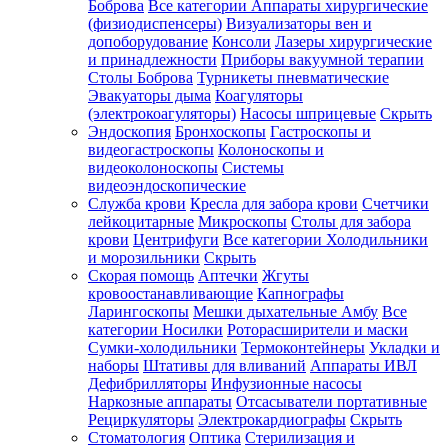
Боброва
Все категории
Аппараты хирургические
(физиодиспенсеры)
Визуализаторы вен и
допоборудование
Консоли
Лазеры хирургические
и принадлежности
Приборы вакуумной терапии
Столы Боброва
Турникеты пневматические
Эвакуаторы дыма
Коагуляторы
(электрокоагуляторы)
Насосы шприцевые
Скрыть
Эндоскопия
Бронхоскопы
Гастроскопы и
видеогастроскопы
Колоноскопы и
видеоколоноскопы
Системы
видеоэндоскопические
Служба крови
Кресла для забора крови
Счетчики
лейкоцитарные
Микроскопы
Столы для забора
крови
Центрифуги
Все категории
Холодильники
и морозильники
Скрыть
Скорая помощь
Аптечки
Жгуты
кровоостанавливающие
Капнографы
Ларингоскопы
Мешки дыхательные Амбу
Все
категории
Носилки
Роторасширители и маски
Сумки-холодильники
Термоконтейнеры
Укладки и
наборы
Штативы для вливаний
Аппараты ИВЛ
Дефибрилляторы
Инфузионные насосы
Наркозные аппараты
Отсасыватели портативные
Рециркуляторы
Электрокардиографы
Скрыть
Стоматология
Оптика
Стерилизация и