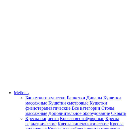
Мебель
Банкетки и кушетки
Банкетки
Диваны
Кушетки
массажные
Кушетки смотровые
Кушетки
физиотерапевтические
Все категории
Столы
массажные
Дополнительное оборудование
Скрыть
Кресла пациента
Кресла вестибулярные
Кресла
гериатрические
Кресла гинекологические
Кресла
диализные
Кресла для забора крови и процедур