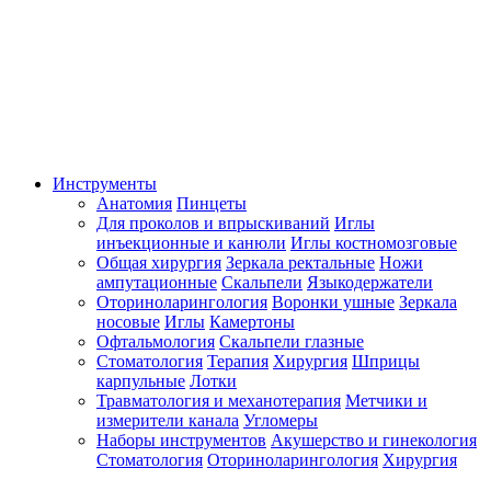
Инструменты
Анатомия
Пинцеты
Для проколов и впрыскиваний
Иглы
инъекционные и канюли
Иглы костномозговые
Общая хирургия
Зеркала ректальные
Ножи
ампутационные
Скальпели
Языкодержатели
Оториноларингология
Воронки ушные
Зеркала
носовые
Иглы
Камертоны
Офтальмология
Скальпели глазные
Стоматология
Терапия
Хирургия
Шприцы
карпульные
Лотки
Травматология и механотерапия
Метчики и
измерители канала
Угломеры
Наборы инструментов
Акушерство и гинекология
Стоматология
Оториноларингология
Хирургия