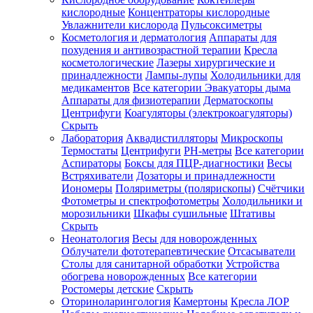
кислородные
Концентраторы кислородные
Увлажнители кислорода
Пульсоксиметры
Косметология и дерматология
Аппараты для
Зарегистрироваться
похудения и антивозрастной терапии
Кресла
косметологические
Лазеры хирургические и
принадлежности
Лампы-лупы
Холодильники для
медикаментов
Все категории
Эвакуаторы дыма
Аппараты для физиотерапии
Дерматоскопы
Зачем
Центрифуги
Коагуляторы (электрокоагуляторы)
регистрироваться?
Скрыть
Лаборатория
Аквадистилляторы
Микроскопы
Все
Термостаты
Центрифуги
PH-метры
Все категории
покупки
в
Аспираторы
Боксы для ПЦР-диагностики
Весы
одном
Встряхиватели
Дозаторы и принадлежности
месте
Иономеры
Поляриметры (полярископы)
Счётчики
Личный
Фотометры и спектрофотометры
Холодильники и
менеджер
морозильники
Шкафы сушильные
Штативы
Отслеживание
Скрыть
статуса
Неонатология
Весы для новорожденных
заказа
Облучатели фототерапевтические
Отсасыватели
Столы для санитарной обработки
Устройства
обогрева новорожденных
Все категории
Ростомеры детские
Скрыть
Оториноларингология
Камертоны
Кресла ЛОР