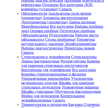
Наборы диагностические
Налобные осветители и
рефлекторы
Отоскопы
Все категории
ЛОР-
комбайны (установки)
Скрыть
Офтальмология
Анализаторы поля зрения
(периметры)
Аппараты магнитотерапии
Диоптриметры (линзметры)
Лампы щелевые
Монобиноскопы
Все категории
Наборы пробных
линз
Оправы пробные
Оптические приборы
Офтальмоскопы
Пупиллометры
Рабочее место
офтальмолога
Столы приборные
Тонометры
внутриглазного давления
Экзофтальмометры
Наборы диагностические
Проекторы знаков
Скрыть
Стерилизация и дезинфекция
Стерилизаторы
Лампы бактерицидные
Рециркуляторы
Камеры
для хранения стерильных инструментов
Контейнеры для дезинфекции
Все категории
Коробки стерилизационные и фильтры
Ультразвуковые ванны/мойки
Утилизаторы
медицинских отходов
Шкафы для хранения
стерильных эндоскопов
Упаковочные машины
Шкафы сушильные
Облучатели бактерицидные
Мойки для эндоскопов
Кипятильники
дезинфекционные
Скрыть
Травматология и ортопедия
Бандажи Стремена