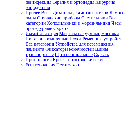
дезинфекция
Терапия и ортопедия
Хирургия
Эндодонтия
Прочее
Весы
Дозаторы для антисептиков
Лампы-
лупы
Оптические приборы
Светильники
Все
категории
Холодильники и морозильники
Часы
процедурные
Скрыть
Иммобилизация
Матрасы вакуумные
Носилки
Повязки косыночные
Пояса
Ременные устройства
Все категории
Устройства для перемещения
пациента
Фиксаторы конечностей
Шины
транспортные
Щиты спинальные
Скрыть
Проктология
Кресла проктологические
Рентгенология
Негатоскопы