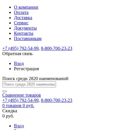
О компании
Восстановление
Обратная
Вход
Регистрация
Оплата
пароля
связь
На
Доставка
вашу
Сервис
почту
Только
Только
Документы
test@example.com
для
для
Ваше
Введите
Заполните
отправлена
ИП
ИП
Контакты
новый
Пароль
На
сообщение
форму.
ссылка.
и
и
пароль
Поставщикам
успешно
вашу
успешно
юр.
юр.
Перейдите
отправлено.
лиц
лиц
восстановлен
почту
Мы
+7 (495) 792-54-99
,
8-800-700-23-23
по
test@test.ru
ней
отправим
Обратная связь
для
отправлена
вам
завершения
ссылка.
Вход
регистрации.
ссылку
Регистрация
Войти
на
указанный
Перейдите
Сообщение
Поиск среди 2820 наименований
Ок
электронный
по
адрес,
ней
перейдя
Сравнение
для
товаров
по
+7 (495) 792-54-99
,
8-800-700-23-23
смены
Запомнить
Забыли
0
товаров
которой
0 руб.
пароля.
меня
пароль?
Сменить
Скидка
вы
0 руб.
сможете
пароль
Я принимаю условия
Войти
задать
пользовательского
Вход
новый
соглашения
и