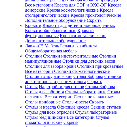
Все категории
Кресла для ЭЭГ и ЭХО-ЭГ
Кресла
донорские
Кресла косметологические
Кресла
отоларингологические
Кресла проктологические
Дополнительное оборудование
Скрыть
Кровати
Кровати для детей и новорожденных
Кровати общебольничные
Кровати
функциональные
Кровати металлические
Дополнительное оборудование
Лавкор™
Мебель Белая для кабинета
Общелабораторная мебель
Столики
Столики инструментальные
Столики
манипуляционные
Столики для детских весов
Столики для забора крови
Столики прикроватные
Все категории
Столики стоматологические
Столики хирургические
Столы Боброва
Столики
анестезиолога и реаниматолога
Скрыть
Столы
Надстройки для столов
Столы Боброва
Столы для кабинета
Столы лабораторные
Столы
палатные
Все категории
Столы пеленальные
Столы приборные
Столы-посты
Скрыть
Стулья и кресла
Офисные кресла
Секции стульев
Стулья для всех отраслей
Стулья лабораторные
Стулья медицинские
Все категории
Стулья
стоматологические
Скрыть