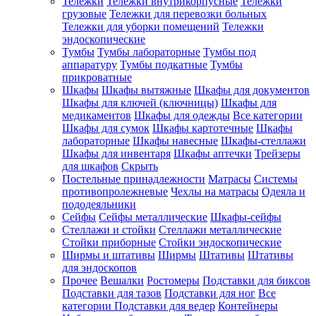
Тележки
Тележки внутрикорпусные
Тележки
грузовые
Тележки для перевозки больных
Тележки для уборки помещений
Тележки
эндоскопические
Тумбы
Тумбы лабораторные
Тумбы под
аппаратуру
Тумбы подкатные
Тумбы
прикроватные
Шкафы
Шкафы вытяжные
Шкафы для документов
Шкафы для ключей (ключницы)
Шкафы для
медикаментов
Шкафы для одежды
Все категории
Шкафы для сумок
Шкафы картотечные
Шкафы
лабораторные
Шкафы навесные
Шкафы-стеллажи
Шкафы для инвентаря
Шкафы аптечки
Трейзеры
для шкафов
Скрыть
Постельные принадлежности
Матрасы
Системы
противопролежневые
Чехлы на матрасы
Одеяла и
пододеяльники
Сейфы
Сейфы металлические
Шкафы-сейфы
Стеллажи и стойки
Стеллажи металлические
Стойки приборные
Стойки эндоскопические
Ширмы и штативы
Ширмы
Штативы
Штативы
для эндоскопов
Прочее
Вешалки
Ростомеры
Подставки для биксов
Подставки для тазов
Подставки для ног
Все
категории
Подставки для ведер
Контейнеры