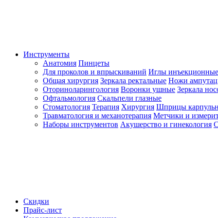
Инструменты
Анатомия
Пинцеты
Для проколов и впрыскиваний
Иглы инъекционные
Общая хирургия
Зеркала ректальные
Ножи ампута
Оториноларингология
Воронки ушные
Зеркала но
Офтальмология
Скальпели глазные
Стоматология
Терапия
Хирургия
Шприцы карпуль
Травматология и механотерапия
Метчики и измерит
Наборы инструментов
Акушерство и гинекология
С
Скидки
Прайс-лист