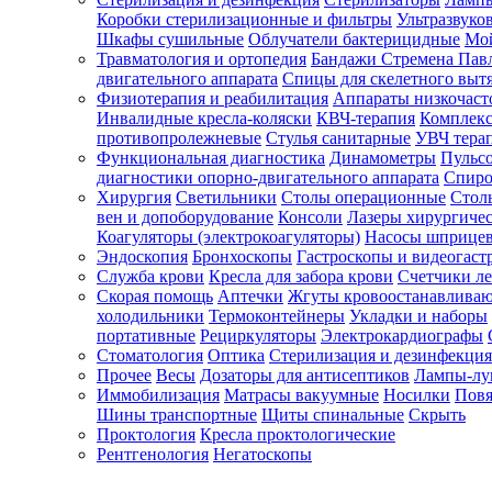
Коробки стерилизационные и фильтры
Ультразвуко
Шкафы сушильные
Облучатели бактерицидные
Мой
Травматология и ортопедия
Бандажи Стремена Пав
Зарегистрироваться
двигательного аппарата
Спицы для скелетного выт
Физиотерапия и реабилитация
Аппараты низкочаст
Инвалидные кресла-коляски
КВЧ-терапия
Комплекс
противопролежневые
Стулья санитарные
УВЧ тера
Функциональная диагностика
Динамометры
Пульс
Зачем
диагностики опорно-двигательного аппарата
Спиро
регистрироваться?
Хирургия
Светильники
Столы операционные
Стол
вен и допоборудование
Консоли
Лазеры хирургиче
Все
Коагуляторы (электрокоагуляторы)
Насосы шприце
покупки
Эндоскопия
Бронхоскопы
Гастроскопы и видеогаст
в
одном
Служба крови
Кресла для забора крови
Счетчики л
месте
Скорая помощь
Аптечки
Жгуты кровоостанавлива
Личный
холодильники
Термоконтейнеры
Укладки и наборы
менеджер
портативные
Рециркуляторы
Электрокардиографы
Стоматология
Оптика
Стерилизация и дезинфекция
Отслеживание
статуса
Прочее
Весы
Дозаторы для антисептиков
Лампы-л
заказа
Иммобилизация
Матрасы вакуумные
Носилки
Повя
Шины транспортные
Щиты спинальные
Скрыть
Проктология
Кресла проктологические
Рентгенология
Негатоскопы