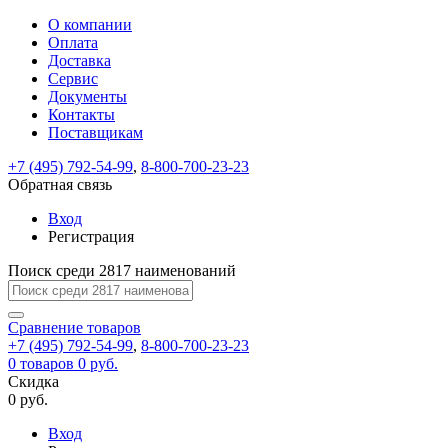
О компании
Восстановление
Обратная
Вход
Регистрация
Оплата
пароля
связь
На
Доставка
вашу
Сервис
почту
Только
Только
Документы
test@example.com
для
для
Ваше
Введите
Заполните
отправлена
Контакты
ИП
ИП
новый
Пароль
На
сообщение
ссылка.
форму.
и
и
Поставщикам
пароль
успешно
вашу
успешно
юр.
юр.
Перейдите
лиц
лиц
отправлено.
восстановлен
почту
+7 (495) 792-54-99
,
8-800-700-23-23
Мы
по
test@test.ru
ней
Обратная связь
отправим
для
отправлена
вам
завершения
Вход
ссылка.
регистрации.
ссылку
Регистрация
Войти
на
указанный
Поиск среди 2817 наименований
Перейдите
Сообщение
Ок
электронный
по
адрес,
ней
Сравнение
товаров
перейдя
для
+7 (495) 792-54-99
,
8-800-700-23-23
по
смены
Запомнить
Забыли
0
товаров
0 руб.
которой
пароля.
меня
пароль?
Скидка
Сменить
вы
0 руб.
сможете
пароль
Войти
Я принимаю условия
задать
Вход
пользовательского