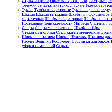
Стулья и кресла
Офисные кресла
Секции стульев
Ст
Тележки
Тележки внутрикорпусные
Тележки грузо
Тумбы
Тумбы лабораторные
Тумбы под аппаратуру
Шкафы
Шкафы вытяжные
Шкафы для документов
картотечные
Шкафы лабораторные
Шкафы навесны
Постельные принадлежности
Матрасы
Системы пр
Сейфы
Сейфы металлические
Шкафы-сейфы
Стеллажи и стойки
Стеллажи металлические
Стойк
Ширмы и штативы
Ширмы
Штативы
Штативы для 
Прочее
Вешалки
Ростомеры
Подставки для биксов
уборки помещений
Скрыть