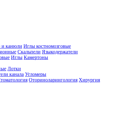
 и канюли
Иглы костномозговые
ционные
Скальпели
Языкодержатели
совые
Иглы
Камертоны
ные
Лотки
ели канала
Угломеры
томатология
Оториноларингология
Хирургия