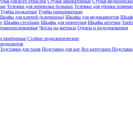
улья для всех отраслей
Стулья лабораторные
Стулья медицински
вые
Тележки для перевозки больных
Тележки для уборки помещ
Тумбы подкатные
Тумбы прикроватные
Шкафы для ключей (ключницы)
Шкафы для медикаментов
Шкафы
е
Шкафы-стеллажи
Шкафы для инвентаря
Шкафы аптечки
Трей
отивопролежневые
Чехлы на матрасы
Одеяла и пододеяльники
и приборные
Стойки эндоскопические
эндоскопов
Подставки для тазов
Подставки для ног
Все категории
Подставки