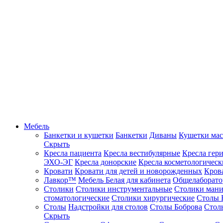
Мебель
Банкетки и кушетки
Банкетки
Диваны
Кушетки ма
Скрыть
Кресла пациента
Кресла вестибулярные
Кресла гер
ЭХО-ЭГ
Кресла донорские
Кресла косметологическ
Кровати
Кровати для детей и новорожденных
Кров
Лавкор™
Мебель Белая для кабинета
Общелаборато
Столики
Столики инструментальные
Столики ман
стоматологические
Столики хирургические
Столы 
Столы
Надстройки для столов
Столы Боброва
Стол
Скрыть