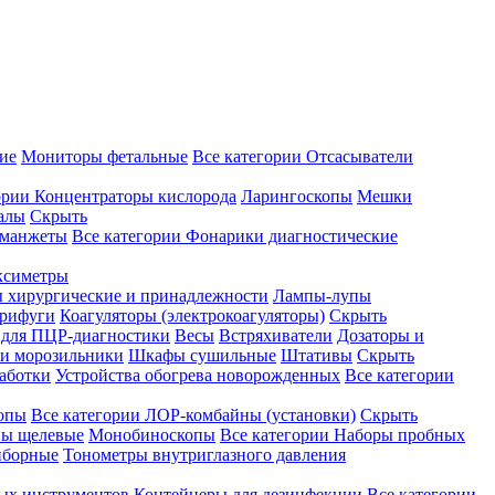
ие
Мониторы фетальные
Все категории
Отсасыватели
ории
Концентраторы кислорода
Ларингоскопы
Мешки
алы
Скрыть
 манжеты
Все категории
Фонарики диагностические
ксиметры
ы хирургические и принадлежности
Лампы-лупы
рифуги
Коагуляторы (электрокоагуляторы)
Скрыть
 для ПЦР-диагностики
Весы
Встряхиватели
Дозаторы и
и морозильники
Шкафы сушильные
Штативы
Скрыть
аботки
Устройства обогрева новорожденных
Все категории
опы
Все категории
ЛОР-комбайны (установки)
Скрыть
ы щелевые
Монобиноскопы
Все категории
Наборы пробных
иборные
Тонометры внутриглазного давления
ных инструментов
Контейнеры для дезинфекции
Все категории