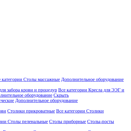
е категории
Столы массажные
Дополнительное оборудование
для забора крови и процедур
Все категории
Кресла для ЭЭГ и
лнительное оборудование
Скрыть
ические
Дополнительное оборудование
ови
Столики прикроватные
Все категории
Столики
ории
Столы пеленальные
Столы приборные
Столы-посты