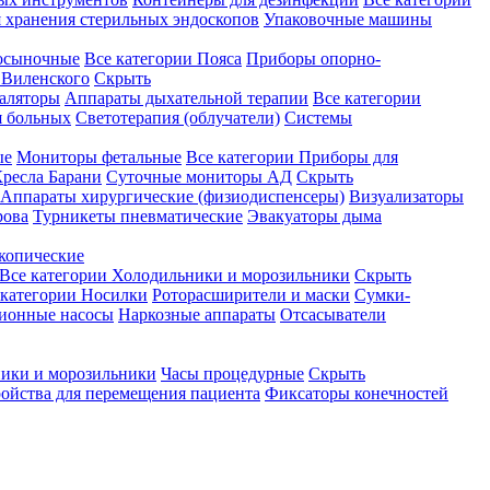
 хранения стерильных эндоскопов
Упаковочные машины
осыночные
Все категории
Пояса
Приборы опорно-
Виленского
Скрыть
аляторы
Аппараты дыхательной терапии
Все категории
я больных
Светотерапия (облучатели)
Системы
ые
Мониторы фетальные
Все категории
Приборы для
ресла Барани
Суточные мониторы АД
Скрыть
Аппараты хирургические (физиодиспенсеры)
Визуализаторы
рова
Турникеты пневматические
Эвакуаторы дыма
копические
Все категории
Холодильники и морозильники
Скрыть
 категории
Носилки
Роторасширители и маски
Сумки-
ионные насосы
Наркозные аппараты
Отсасыватели
ики и морозильники
Часы процедурные
Скрыть
ройства для перемещения пациента
Фиксаторы конечностей