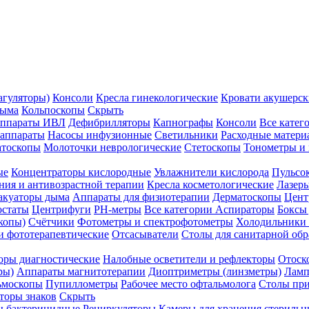
агуляторы)
Консоли
Кресла гинекологические
Кровати акушерск
дыма
Кольпоскопы
Скрыть
ппараты ИВЛ
Дефибрилляторы
Капнографы
Консоли
Все катег
 аппараты
Насосы инфузионные
Светильники
Расходные матери
атоскопы
Молоточки неврологические
Стетоскопы
Тонометры и
ые
Концентраторы кислородные
Увлажнители кислорода
Пульсо
ния и антивозрастной терапии
Кресла косметологические
Лазер
акуаторы дыма
Аппараты для физиотерапии
Дерматоскопы
Цент
остаты
Центрифуги
PH-метры
Все категории
Аспираторы
Боксы
копы)
Счётчики
Фотометры и спектрофотометры
Холодильники 
и фототерапевтические
Отсасыватели
Столы для санитарной обр
оры диагностические
Налобные осветители и рефлекторы
Отоск
ры)
Аппараты магнитотерапии
Диоптриметры (линзметры)
Ламп
ьмоскопы
Пупиллометры
Рабочее место офтальмолога
Столы пр
торы знаков
Скрыть
 бактерицидные
Рециркуляторы
Камеры для хранения стериль