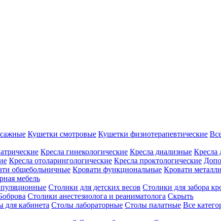
ссажные
Кушетки смотровые
Кушетки физиотерапевтические
Вс
иатрические
Кресла гинекологические
Кресла диализные
Кресла 
ие
Кресла отоларингологические
Кресла проктологические
Допо
ати общебольничные
Кровати функциональные
Кровати металл
рная мебель
ипуляционные
Столики для детских весов
Столики для забора кр
Боброва
Столики анестезиолога и реаниматолога
Скрыть
ы для кабинета
Столы лабораторные
Столы палатные
Все катег