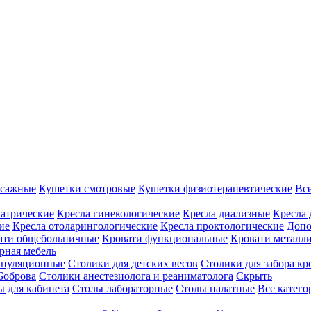
ссажные
Кушетки смотровые
Кушетки физиотерапевтические
Вс
иатрические
Кресла гинекологические
Кресла диализные
Кресла 
ие
Кресла отоларингологические
Кресла проктологические
Допо
ати общебольничные
Кровати функциональные
Кровати металл
рная мебель
ипуляционные
Столики для детских весов
Столики для забора кр
Боброва
Столики анестезиолога и реаниматолога
Скрыть
ы для кабинета
Столы лабораторные
Столы палатные
Все катег