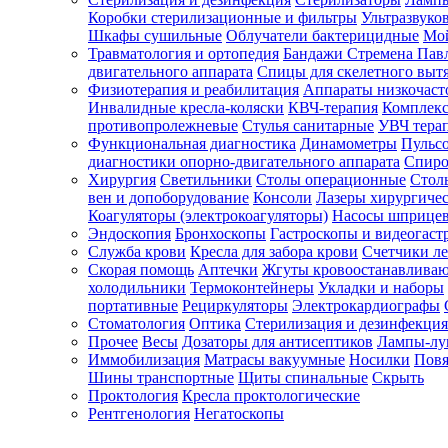
Коробки стерилизационные и фильтры
Ультразвуко
Шкафы сушильные
Облучатели бактерицидные
Мой
Травматология и ортопедия
Бандажи Стремена Пав
Зарегистрироваться
двигательного аппарата
Спицы для скелетного выт
Физиотерапия и реабилитация
Аппараты низкочаст
Инвалидные кресла-коляски
КВЧ-терапия
Комплекс
противопролежневые
Стулья санитарные
УВЧ тера
Функциональная диагностика
Динамометры
Пульс
Зачем
диагностики опорно-двигательного аппарата
Спиро
регистрироваться?
Хирургия
Светильники
Столы операционные
Стол
вен и допоборудование
Консоли
Лазеры хирургиче
Все
Коагуляторы (электрокоагуляторы)
Насосы шприце
покупки
Эндоскопия
Бронхоскопы
Гастроскопы и видеогаст
в
одном
Служба крови
Кресла для забора крови
Счетчики л
месте
Скорая помощь
Аптечки
Жгуты кровоостанавлива
Личный
холодильники
Термоконтейнеры
Укладки и наборы
менеджер
портативные
Рециркуляторы
Электрокардиографы
Стоматология
Оптика
Стерилизация и дезинфекция
Отслеживание
статуса
Прочее
Весы
Дозаторы для антисептиков
Лампы-л
заказа
Иммобилизация
Матрасы вакуумные
Носилки
Повя
Шины транспортные
Щиты спинальные
Скрыть
Проктология
Кресла проктологические
Рентгенология
Негатоскопы