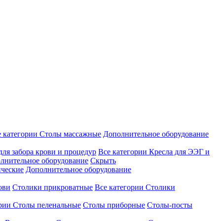
е категории
Столы массажные
Дополнительное оборудование
для забора крови и процедур
Все категории
Кресла для ЭЭГ и
лнительное оборудование
Скрыть
ические
Дополнительное оборудование
ови
Столики прикроватные
Все категории
Столики
ории
Столы пеленальные
Столы приборные
Столы-посты