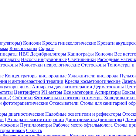
агуляторы)
Консоли
Кресла гинекологические
Кровати акушерск
дыма
Кольпоскопы
Скрыть
ппараты ИВЛ
Дефибрилляторы
Капнографы
Консоли
Все катег
 аппараты
Насосы инфузионные
Светильники
Расходные матери
атоскопы
Молоточки неврологические
Стетоскопы
Тонометры и
ые
Концентраторы кислородные
Увлажнители кислорода
Пульсо
ния и антивозрастной терапии
Кресла косметологические
Лазер
акуаторы дыма
Аппараты для физиотерапии
Дерматоскопы
Цент
остаты
Центрифуги
PH-метры
Все категории
Аспираторы
Боксы
копы)
Счётчики
Фотометры и спектрофотометры
Холодильники 
и фототерапевтические
Отсасыватели
Столы для санитарной обр
оры диагностические
Налобные осветители и рефлекторы
Отоск
ры)
Аппараты магнитотерапии
Диоптриметры (линзметры)
Ламп
ьмоскопы
Пупиллометры
Рабочее место офтальмолога
Столы пр
торы знаков
Скрыть
 бактерицидные
Рециркуляторы
Камеры для хранения стериль