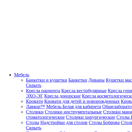
Мебель
Банкетки и кушетки
Банкетки
Диваны
Кушетки ма
Скрыть
Кресла пациента
Кресла вестибулярные
Кресла гер
ЭХО-ЭГ
Кресла донорские
Кресла косметологическ
Кровати
Кровати для детей и новорожденных
Кров
Лавкор™
Мебель Белая для кабинета
Общелаборато
Столики
Столики инструментальные
Столики ман
стоматологические
Столики хирургические
Столы 
Столы
Надстройки для столов
Столы Боброва
Стол
Скрыть