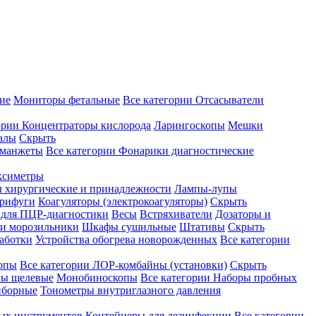
ие
Мониторы фетальные
Все категории
Отсасыватели
ории
Концентраторы кислорода
Ларингоскопы
Мешки
алы
Скрыть
 манжеты
Все категории
Фонарики диагностические
ксиметры
ы хирургические и принадлежности
Лампы-лупы
рифуги
Коагуляторы (электрокоагуляторы)
Скрыть
 для ПЦР-диагностики
Весы
Встряхиватели
Дозаторы и
и морозильники
Шкафы сушильные
Штативы
Скрыть
аботки
Устройства обогрева новорожденных
Все категории
опы
Все категории
ЛОР-комбайны (установки)
Скрыть
ы щелевые
Монобиноскопы
Все категории
Наборы пробных
иборные
Тонометры внутриглазного давления
ных инструментов
Контейнеры для дезинфекции
Все категории