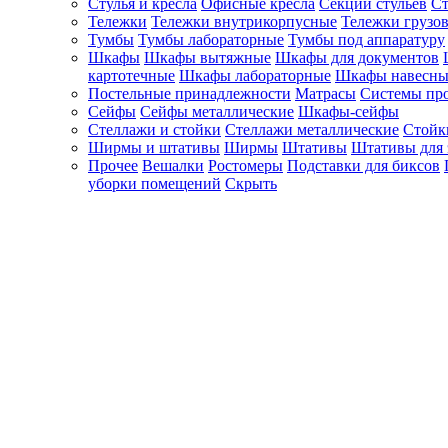
Стулья и кресла
Офисные кресла
Секции стульев
Ст
Тележки
Тележки внутрикорпусные
Тележки грузо
Тумбы
Тумбы лабораторные
Тумбы под аппаратуру
Шкафы
Шкафы вытяжные
Шкафы для документов
картотечные
Шкафы лабораторные
Шкафы навесны
Постельные принадлежности
Матрасы
Системы пр
Сейфы
Сейфы металлические
Шкафы-сейфы
Стеллажи и стойки
Стеллажи металлические
Стойк
Ширмы и штативы
Ширмы
Штативы
Штативы для 
Прочее
Вешалки
Ростомеры
Подставки для биксов
уборки помещений
Скрыть