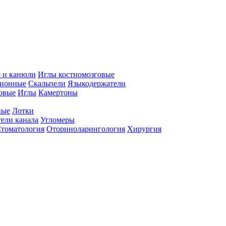
 и канюли
Иглы костномозговые
ционные
Скальпели
Языкодержатели
совые
Иглы
Камертоны
ные
Лотки
ели канала
Угломеры
томатология
Оториноларингология
Хирургия