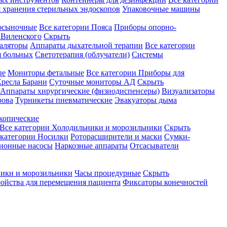
 хранения стерильных эндоскопов
Упаковочные машины
осыночные
Все категории
Пояса
Приборы опорно-
Виленского
Скрыть
аляторы
Аппараты дыхательной терапии
Все категории
я больных
Светотерапия (облучатели)
Системы
ые
Мониторы фетальные
Все категории
Приборы для
ресла Барани
Суточные мониторы АД
Скрыть
Аппараты хирургические (физиодиспенсеры)
Визуализаторы
рова
Турникеты пневматические
Эвакуаторы дыма
копические
Все категории
Холодильники и морозильники
Скрыть
 категории
Носилки
Роторасширители и маски
Сумки-
ионные насосы
Наркозные аппараты
Отсасыватели
ики и морозильники
Часы процедурные
Скрыть
ройства для перемещения пациента
Фиксаторы конечностей