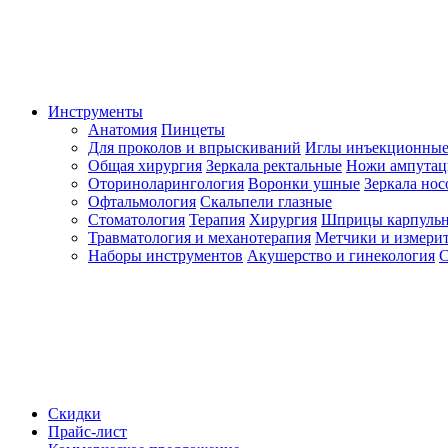
Инструменты
Анатомия
Пинцеты
Для проколов и впрыскиваний
Иглы инъекционные
Общая хирургия
Зеркала ректальные
Ножи ампута
Оториноларингология
Воронки ушные
Зеркала но
Офтальмология
Скальпели глазные
Стоматология
Терапия
Хирургия
Шприцы карпуль
Травматология и механотерапия
Метчики и измерит
Наборы инструментов
Акушерство и гинекология
С
Скидки
Прайс-лист