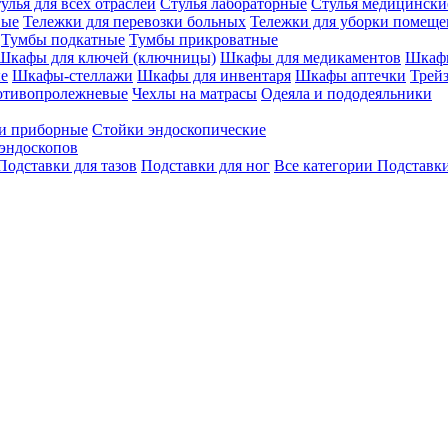
улья для всех отраслей
Стулья лабораторные
Стулья медицински
вые
Тележки для перевозки больных
Тележки для уборки помещ
Тумбы подкатные
Тумбы прикроватные
Шкафы для ключей (ключницы)
Шкафы для медикаментов
Шкафы
е
Шкафы-стеллажи
Шкафы для инвентаря
Шкафы аптечки
Трей
отивопролежневые
Чехлы на матрасы
Одеяла и пододеяльники
и приборные
Стойки эндоскопические
эндоскопов
Подставки для тазов
Подставки для ног
Все категории
Подставки