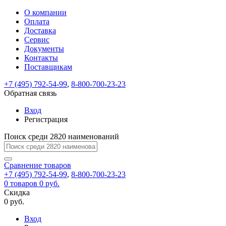
О компании
Восстановление
Обратная
Вход
Регистрация
Оплата
пароля
связь
На
Доставка
вашу
Сервис
почту
Только
Только
Документы
test@example.com
для
для
Ваше
Введите
Заполните
отправлена
Контакты
ИП
ИП
новый
Пароль
На
сообщение
ссылка.
форму.
и
и
Поставщикам
пароль
успешно
вашу
успешно
юр.
юр.
Перейдите
лиц
лиц
отправлено.
восстановлен
почту
+7 (495) 792-54-99
,
8-800-700-23-23
Мы
по
test@test.ru
ней
Обратная связь
отправим
для
отправлена
вам
завершения
Вход
ссылка.
регистрации.
ссылку
Регистрация
Войти
на
указанный
Поиск среди 2820 наименований
Перейдите
Сообщение
Ок
электронный
по
адрес,
ней
Сравнение
товаров
перейдя
для
+7 (495) 792-54-99
,
8-800-700-23-23
по
смены
Запомнить
Забыли
0
товаров
0 руб.
которой
пароля.
меня
пароль?
Скидка
Сменить
вы
0 руб.
сможете
пароль
Войти
Я принимаю условия
задать
Вход
пользовательского