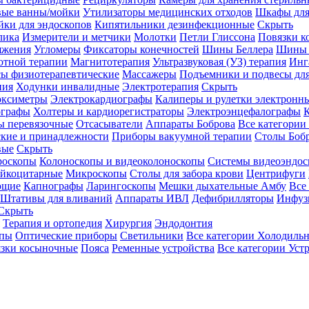
вые ванны/мойки
Утилизаторы медицинских отходов
Шкафы для
ки для эндоскопов
Кипятильники дезинфекционные
Скрыть
лика
Измерители и метчики
Молотки
Петли Глиссона
Повязки к
яжения
Угломеры
Фиксаторы конечностей
Шины Беллера
Шины 
отной терапии
Магнитотерапия
Ультразвуковая (УЗ) терапия
Инг
ы физиотерапевтические
Массажеры
Подъемники и подвесы дл
пия
Ходунки инвалидные
Электротерапия
Скрыть
оксиметры
Электрокардиографы
Калиперы и рулетки электронн
графы
Холтеры и кардиорегистраторы
Электроэнцефалографы
К
ы перевязочные
Отсасыватели
Аппараты Боброва
Все категории
ские и принадлежности
Приборы вакуумной терапии
Столы Боб
вые
Скрыть
роскопы
Колоноскопы и видеоколоноскопы
Системы видеоэндос
ейкоцитарные
Микроскопы
Столы для забора крови
Центрифуги
ющие
Капнографы
Ларингоскопы
Мешки дыхательные Амбу
Все
Штативы для вливаний
Аппараты ИВЛ
Дефибрилляторы
Инфуз
Скрыть
Терапия и ортопедия
Хирургия
Эндодонтия
упы
Оптические приборы
Светильники
Все категории
Холодильн
зки косыночные
Пояса
Ременные устройства
Все категории
Уст