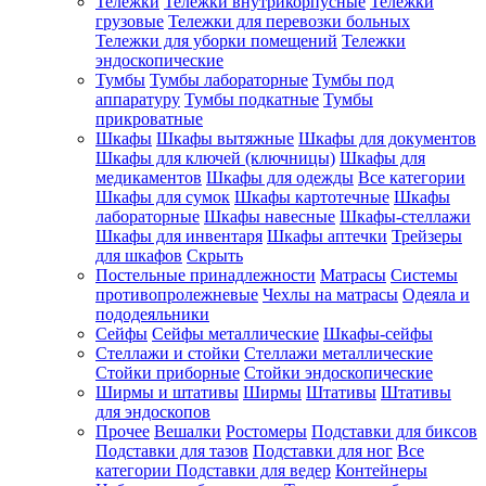
Тележки
Тележки внутрикорпусные
Тележки
грузовые
Тележки для перевозки больных
Тележки для уборки помещений
Тележки
эндоскопические
Тумбы
Тумбы лабораторные
Тумбы под
аппаратуру
Тумбы подкатные
Тумбы
прикроватные
Шкафы
Шкафы вытяжные
Шкафы для документов
Шкафы для ключей (ключницы)
Шкафы для
медикаментов
Шкафы для одежды
Все категории
Шкафы для сумок
Шкафы картотечные
Шкафы
лабораторные
Шкафы навесные
Шкафы-стеллажи
Шкафы для инвентаря
Шкафы аптечки
Трейзеры
для шкафов
Скрыть
Постельные принадлежности
Матрасы
Системы
противопролежневые
Чехлы на матрасы
Одеяла и
пододеяльники
Сейфы
Сейфы металлические
Шкафы-сейфы
Стеллажи и стойки
Стеллажи металлические
Стойки приборные
Стойки эндоскопические
Ширмы и штативы
Ширмы
Штативы
Штативы
для эндоскопов
Прочее
Вешалки
Ростомеры
Подставки для биксов
Подставки для тазов
Подставки для ног
Все
категории
Подставки для ведер
Контейнеры