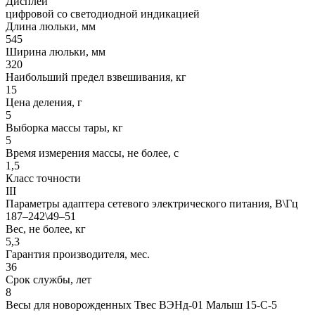
Дисплей
цифровой со светодиодной индикацией
Длина люльки, мм
545
Ширина люльки, мм
320
Наибольший предел взвешивания, кг
15
Цена деления, г
5
Выборка массы тары, кг
5
Время измерения массы, не более, с
1,5
Класс точности
III
Параметры адаптера сетевого электрического питания, В\Гц
187–242\49–51
Вес, не более, кг
5,3
Гарантия производителя, мес.
36
Срок службы, лет
8
Весы для новорожденных Твес ВЭНд-01 Малыш 15-С-5