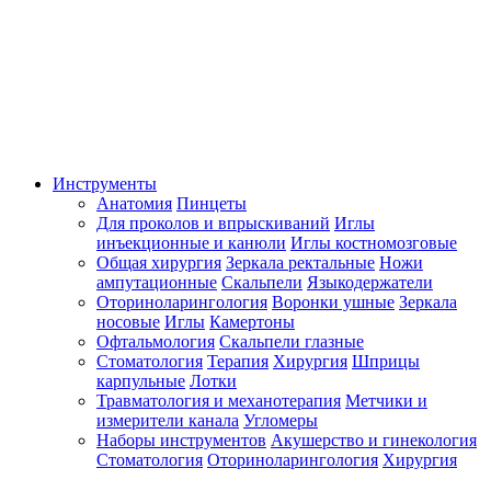
Инструменты
Анатомия
Пинцеты
Для проколов и впрыскиваний
Иглы
инъекционные и канюли
Иглы костномозговые
Общая хирургия
Зеркала ректальные
Ножи
ампутационные
Скальпели
Языкодержатели
Оториноларингология
Воронки ушные
Зеркала
носовые
Иглы
Камертоны
Офтальмология
Скальпели глазные
Стоматология
Терапия
Хирургия
Шприцы
карпульные
Лотки
Травматология и механотерапия
Метчики и
измерители канала
Угломеры
Наборы инструментов
Акушерство и гинекология
Стоматология
Оториноларингология
Хирургия