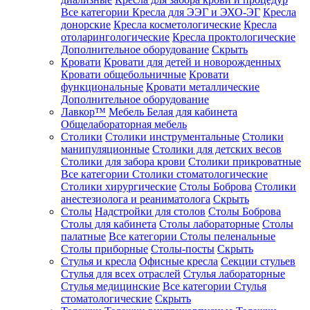
Все категории
Кресла для ЭЭГ и ЭХО-ЭГ
Кресла
донорские
Кресла косметологические
Кресла
отоларингологические
Кресла проктологические
Дополнительное оборудование
Скрыть
Кровати
Кровати для детей и новорожденных
Кровати общебольничные
Кровати
функциональные
Кровати металлические
Дополнительное оборудование
Лавкор™
Мебель Белая для кабинета
Общелабораторная мебель
Столики
Столики инструментальные
Столики
манипуляционные
Столики для детских весов
Столики для забора крови
Столики прикроватные
Все категории
Столики стоматологические
Столики хирургические
Столы Боброва
Столики
анестезиолога и реаниматолога
Скрыть
Столы
Надстройки для столов
Столы Боброва
Столы для кабинета
Столы лабораторные
Столы
палатные
Все категории
Столы пеленальные
Столы приборные
Столы-посты
Скрыть
Стулья и кресла
Офисные кресла
Секции стульев
Стулья для всех отраслей
Стулья лабораторные
Стулья медицинские
Все категории
Стулья
стоматологические
Скрыть