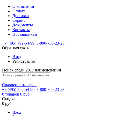
О компании
Восстановление
Обратная
Вход
Регистрация
Оплата
пароля
связь
На
Доставка
вашу
Сервис
почту
Только
Только
Документы
test@example.com
для
для
Ваше
Введите
Заполните
отправлена
ИП
ИП
Контакты
новый
Пароль
На
сообщение
форму.
ссылка.
и
и
пароль
Поставщикам
успешно
вашу
успешно
юр.
юр.
Перейдите
отправлено.
лиц
лиц
восстановлен
почту
Мы
+7 (495) 792-54-99
,
8-800-700-23-23
по
test@test.ru
ней
отправим
Обратная связь
для
отправлена
вам
завершения
ссылка.
Вход
регистрации.
ссылку
Регистрация
Войти
на
указанный
Перейдите
Сообщение
Поиск среди 2817 наименований
Ок
электронный
по
адрес,
ней
перейдя
Сравнение
для
товаров
по
+7 (495) 792-54-99
,
8-800-700-23-23
смены
Запомнить
Забыли
0
товаров
которой
0 руб.
пароля.
меня
пароль?
Сменить
Скидка
вы
0 руб.
сможете
пароль
Я принимаю условия
Войти
задать
пользовательского
Вход
новый
соглашения
и