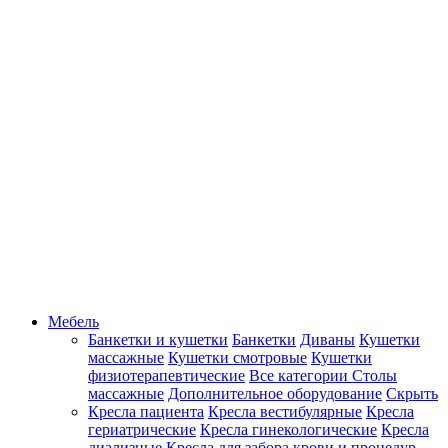
Мебель
Банкетки и кушетки
Банкетки
Диваны
Кушетки
массажные
Кушетки смотровые
Кушетки
физиотерапевтические
Все категории
Столы
массажные
Дополнительное оборудование
Скрыть
Кресла пациента
Кресла вестибулярные
Кресла
гериатрические
Кресла гинекологические
Кресла
диализные
Кресла для забора крови и процедур