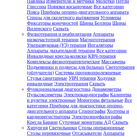
Павлика
Измерители и метчики
Молотки
Петли
Глиссона
Повязки косыночные
Все категории
Пояса
Приборы опорно-двигательного аппарата
Спицы для скелетного вытяжения
Угломеры
Фиксаторы конечностей
Шины Беллера
Шины
Виленского
Скрыть
Физиотерапия и реабилитация
Аппараты
низкочастотной терапии
Магнитотерапия
Ультразвуковая (УЗ) терапия
Ингаляторы
Аппараты дыхательной терапии
Все категории
Инвалидные кресла-коляски
КВЧ-терапия
Комплексы физиотерапевтические
Массажеры
Подъемники и подвесы для больных
Светотерапия
(облучатели)
Системы противопролежневые
Стулья санитарные
УВЧ терапия
Ходунки
инвалидные
Электротерапия
Скрыть
Функциональная диагностика
Динамометры
Пульсоксиметры
Электрокардиографы
Калиперы
и рулетки электронные
Мониторы фетальные
Все
категории
Приборы для диагностики опорно-
двигательного аппарата
Спирографы
Холтеры и
кардиорегистраторы
Электроэнцефалографы
Кресла Барани
Суточные мониторы АД
Скрыть
Хирургия
Светильники
Столы операционные
Столы перевязочные
Отсасыватели
Аппараты