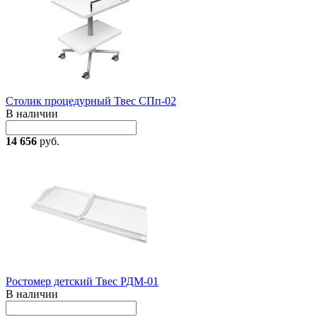
Столик процедурный Твес СПп-02
В наличии
14 656
руб.
Ростомер детский Твес РДМ-01
В наличии