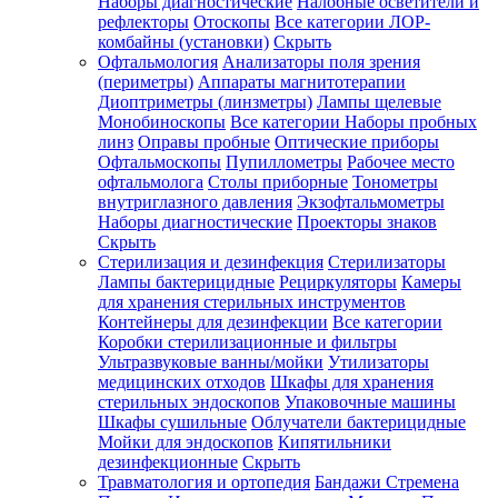
Наборы диагностические
Налобные осветители и
рефлекторы
Отоскопы
Все категории
ЛОР-
комбайны (установки)
Скрыть
Офтальмология
Анализаторы поля зрения
(периметры)
Аппараты магнитотерапии
Диоптриметры (линзметры)
Лампы щелевые
Монобиноскопы
Все категории
Наборы пробных
линз
Оправы пробные
Оптические приборы
Офтальмоскопы
Пупиллометры
Рабочее место
офтальмолога
Столы приборные
Тонометры
внутриглазного давления
Экзофтальмометры
Наборы диагностические
Проекторы знаков
Скрыть
Стерилизация и дезинфекция
Стерилизаторы
Лампы бактерицидные
Рециркуляторы
Камеры
для хранения стерильных инструментов
Контейнеры для дезинфекции
Все категории
Коробки стерилизационные и фильтры
Ультразвуковые ванны/мойки
Утилизаторы
медицинских отходов
Шкафы для хранения
стерильных эндоскопов
Упаковочные машины
Шкафы сушильные
Облучатели бактерицидные
Мойки для эндоскопов
Кипятильники
дезинфекционные
Скрыть
Травматология и ортопедия
Бандажи Стремена