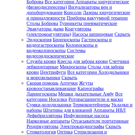
Боброва
Все категории
Аппараты хирургические
(физиодиспенсеры)
Визуализаторы вен и
допоборудование
Консоли
Лазеры хирургические
и принадлежности
Приборы вакуумной терапии
Столы Боброва
Турникеты пневматические
Эвакуаторы дыма
Коагуляторы
(электрокоагуляторы)
Насосы шприцевые
Скрыть
Эндоскопия
Бронхоскопы
Гастроскопы и
видеогастроскопы
Колоноскопы и
видеоколоноскопы
Системы
видеоэндоскопические
Служба крови
Кресла для забора крови
Счетчики
лейкоцитарные
Микроскопы
Столы для забора
крови
Центрифуги
Все категории
Холодильники
и морозильники
Скрыть
Скорая помощь
Аптечки
Жгуты
кровоостанавливающие
Капнографы
Ларингоскопы
Мешки дыхательные Амбу
Все
категории
Носилки
Роторасширители и маски
Сумки-холодильники
Термоконтейнеры
Укладки и
наборы
Штативы для вливаний
Аппараты ИВЛ
Дефибрилляторы
Инфузионные насосы
Наркозные аппараты
Отсасыватели портативные
Рециркуляторы
Электрокардиографы
Скрыть
Стоматология
Оптика
Стерилизация и