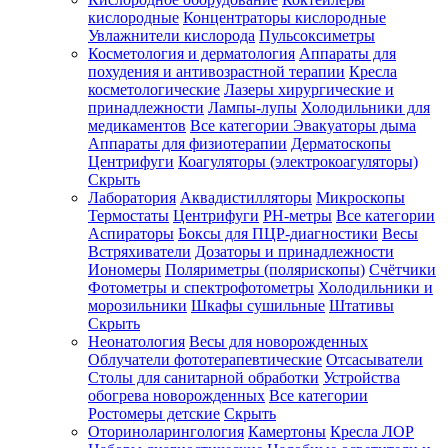
кислородные
Концентраторы кислородные
Увлажнители кислорода
Пульсоксиметры
Косметология и дерматология
Аппараты для
Зарегистрироваться
похудения и антивозрастной терапии
Кресла
косметологические
Лазеры хирургические и
принадлежности
Лампы-лупы
Холодильники для
медикаментов
Все категории
Эвакуаторы дыма
Аппараты для физиотерапии
Дерматоскопы
Зачем
Центрифуги
Коагуляторы (электрокоагуляторы)
регистрироваться?
Скрыть
Лаборатория
Аквадистилляторы
Микроскопы
Все
Термостаты
Центрифуги
PH-метры
Все категории
покупки
в
Аспираторы
Боксы для ПЦР-диагностики
Весы
одном
Встряхиватели
Дозаторы и принадлежности
месте
Иономеры
Поляриметры (полярископы)
Счётчики
Личный
Фотометры и спектрофотометры
Холодильники и
менеджер
морозильники
Шкафы сушильные
Штативы
Отслеживание
Скрыть
статуса
Неонатология
Весы для новорожденных
заказа
Облучатели фототерапевтические
Отсасыватели
Столы для санитарной обработки
Устройства
обогрева новорожденных
Все категории
Ростомеры детские
Скрыть
Оториноларингология
Камертоны
Кресла ЛОР