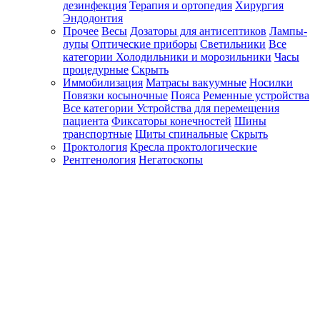
дезинфекция
Терапия и ортопедия
Хирургия
Эндодонтия
Прочее
Весы
Дозаторы для антисептиков
Лампы-
лупы
Оптические приборы
Светильники
Все
категории
Холодильники и морозильники
Часы
процедурные
Скрыть
Иммобилизация
Матрасы вакуумные
Носилки
Повязки косыночные
Пояса
Ременные устройства
Все категории
Устройства для перемещения
пациента
Фиксаторы конечностей
Шины
транспортные
Щиты спинальные
Скрыть
Проктология
Кресла проктологические
Рентгенология
Негатоскопы