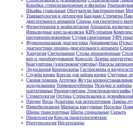
Коробки стерилизационные и фильтры
Ультразвуко
Шкафы сушильные
Облучатели бактерицидные
Мой
Травматология и ортопедия
Бандажи Стремена Пав
Зарегистрироваться
двигательного аппарата
Спицы для скелетного выт
Физиотерапия и реабилитация
Аппараты низкочаст
Инвалидные кресла-коляски
КВЧ-терапия
Комплекс
противопролежневые
Стулья санитарные
УВЧ тера
Функциональная диагностика
Динамометры
Пульс
Зачем
диагностики опорно-двигательного аппарата
Спиро
регистрироваться?
Хирургия
Светильники
Столы операционные
Стол
вен и допоборудование
Консоли
Лазеры хирургиче
Все
Коагуляторы (электрокоагуляторы)
Насосы шприце
покупки
Эндоскопия
Бронхоскопы
Гастроскопы и видеогаст
в
одном
Служба крови
Кресла для забора крови
Счетчики л
месте
Скорая помощь
Аптечки
Жгуты кровоостанавлива
Личный
холодильники
Термоконтейнеры
Укладки и наборы
менеджер
портативные
Рециркуляторы
Электрокардиографы
Стоматология
Оптика
Стерилизация и дезинфекция
Отслеживание
статуса
Прочее
Весы
Дозаторы для антисептиков
Лампы-л
заказа
Иммобилизация
Матрасы вакуумные
Носилки
Повя
Шины транспортные
Щиты спинальные
Скрыть
Проктология
Кресла проктологические
Рентгенология
Негатоскопы