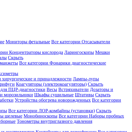
ие
Мониторы фетальные
Все категории
Отсасыватели
ории
Концентраторы кислорода
Ларингоскопы
Мешки
алы
Скрыть
 манжеты
Все категории
Фонарики диагностические
ксиметры
ы хирургические и принадлежности
Лампы-лупы
рифуги
Коагуляторы (электрокоагуляторы)
Скрыть
 для ПЦР-диагностики
Весы
Встряхиватели
Дозаторы и
и морозильники
Шкафы сушильные
Штативы
Скрыть
аботки
Устройства обогрева новорожденных
Все категории
опы
Все категории
ЛОР-комбайны (установки)
Скрыть
ы щелевые
Монобиноскопы
Все категории
Наборы пробных
иборные
Тонометры внутриглазного давления
ных инструментов
Контейнеры для дезинфекции
Все категории