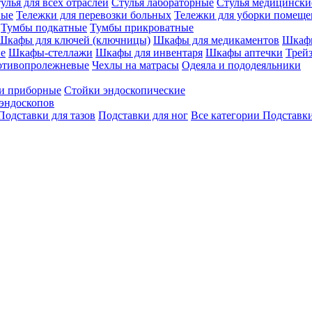
улья для всех отраслей
Стулья лабораторные
Стулья медицински
вые
Тележки для перевозки больных
Тележки для уборки помещ
Тумбы подкатные
Тумбы прикроватные
Шкафы для ключей (ключницы)
Шкафы для медикаментов
Шкафы
е
Шкафы-стеллажи
Шкафы для инвентаря
Шкафы аптечки
Трей
отивопролежневые
Чехлы на матрасы
Одеяла и пододеяльники
и приборные
Стойки эндоскопические
эндоскопов
Подставки для тазов
Подставки для ног
Все категории
Подставки