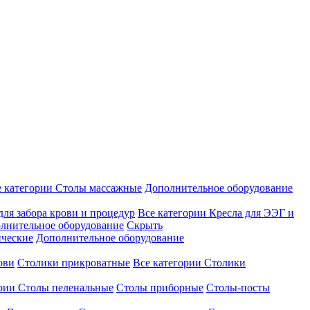
е категории
Столы массажные
Дополнительное оборудование
для забора крови и процедур
Все категории
Кресла для ЭЭГ и
лнительное оборудование
Скрыть
ические
Дополнительное оборудование
ови
Столики прикроватные
Все категории
Столики
ории
Столы пеленальные
Столы приборные
Столы-посты