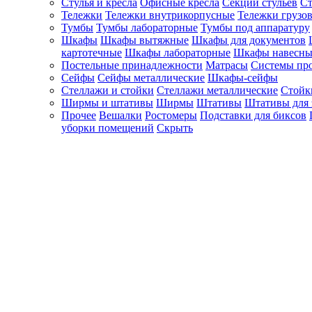
Стулья и кресла
Офисные кресла
Секции стульев
Ст
Тележки
Тележки внутрикорпусные
Тележки грузо
Тумбы
Тумбы лабораторные
Тумбы под аппаратуру
Шкафы
Шкафы вытяжные
Шкафы для документов
картотечные
Шкафы лабораторные
Шкафы навесны
Постельные принадлежности
Матрасы
Системы пр
Сейфы
Сейфы металлические
Шкафы-сейфы
Стеллажи и стойки
Стеллажи металлические
Стойк
Ширмы и штативы
Ширмы
Штативы
Штативы для 
Прочее
Вешалки
Ростомеры
Подставки для биксов
уборки помещений
Скрыть