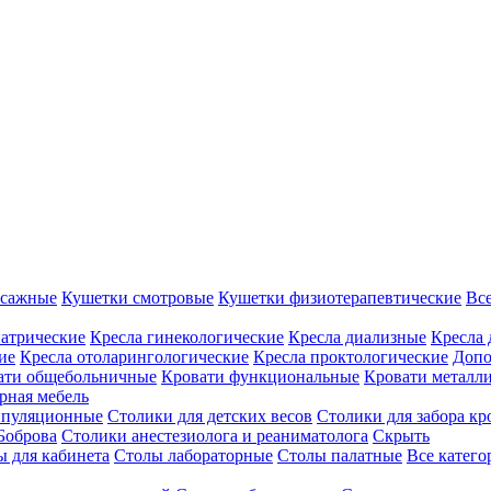
ссажные
Кушетки смотровые
Кушетки физиотерапевтические
Вс
иатрические
Кресла гинекологические
Кресла диализные
Кресла 
ие
Кресла отоларингологические
Кресла проктологические
Допо
ати общебольничные
Кровати функциональные
Кровати металл
рная мебель
ипуляционные
Столики для детских весов
Столики для забора кр
Боброва
Столики анестезиолога и реаниматолога
Скрыть
ы для кабинета
Столы лабораторные
Столы палатные
Все катег