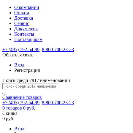
О компании
Восстановление
Обратная
Вход
Регистрация
Оплата
пароля
связь
На
Доставка
вашу
Сервис
почту
Только
Только
Документы
test@example.com
для
для
Ваше
Введите
Заполните
отправлена
Контакты
ИП
ИП
новый
Пароль
На
сообщение
ссылка.
форму.
и
и
Поставщикам
пароль
успешно
вашу
успешно
юр.
юр.
Перейдите
лиц
лиц
отправлено.
восстановлен
почту
+7 (495) 792-54-99
,
8-800-700-23-23
Мы
по
test@test.ru
ней
Обратная связь
отправим
для
отправлена
вам
завершения
Вход
ссылка.
регистрации.
ссылку
Регистрация
Войти
на
указанный
Поиск среди 2817 наименований
Перейдите
Сообщение
Ок
электронный
по
адрес,
ней
Сравнение
товаров
перейдя
для
+7 (495) 792-54-99
,
8-800-700-23-23
по
смены
Запомнить
Забыли
0
товаров
0 руб.
которой
пароля.
меня
пароль?
Скидка
Сменить
вы
0 руб.
сможете
пароль
Войти
Я принимаю условия
задать
Вход
пользовательского