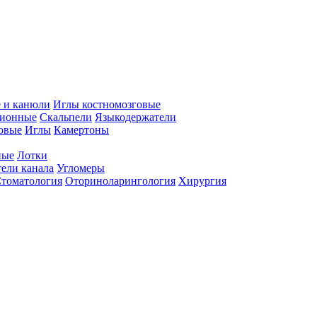
 и канюли
Иглы костномозговые
ционные
Скальпели
Языкодержатели
совые
Иглы
Камертоны
ные
Лотки
ели канала
Угломеры
томатология
Оториноларингология
Хирургия