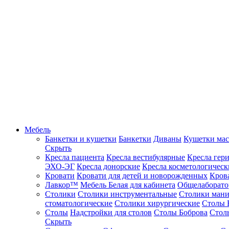
Мебель
Банкетки и кушетки
Банкетки
Диваны
Кушетки ма
Скрыть
Кресла пациента
Кресла вестибулярные
Кресла гер
ЭХО-ЭГ
Кресла донорские
Кресла косметологическ
Кровати
Кровати для детей и новорожденных
Кров
Лавкор™
Мебель Белая для кабинета
Общелаборато
Столики
Столики инструментальные
Столики ман
стоматологические
Столики хирургические
Столы 
Столы
Надстройки для столов
Столы Боброва
Стол
Скрыть