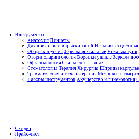
Инструменты
Анатомия
Пинцеты
Для проколов и впрыскиваний
Иглы инъекционные
Общая хирургия
Зеркала ректальные
Ножи ампута
Оториноларингология
Воронки ушные
Зеркала но
Офтальмология
Скальпели глазные
Стоматология
Терапия
Хирургия
Шприцы карпуль
Травматология и механотерапия
Метчики и измерит
Наборы инструментов
Акушерство и гинекология
С
Скидки
Прайс-лист