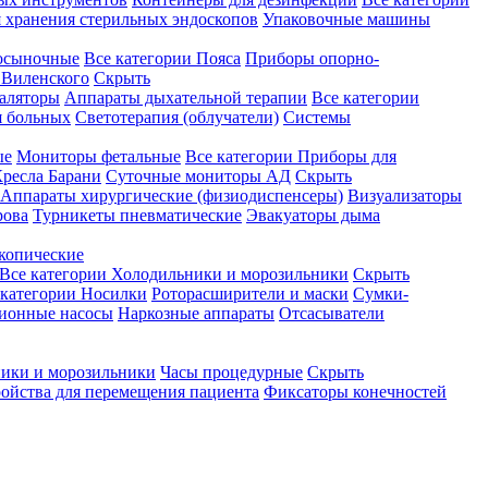
 хранения стерильных эндоскопов
Упаковочные машины
осыночные
Все категории
Пояса
Приборы опорно-
Виленского
Скрыть
аляторы
Аппараты дыхательной терапии
Все категории
я больных
Светотерапия (облучатели)
Системы
ые
Мониторы фетальные
Все категории
Приборы для
ресла Барани
Суточные мониторы АД
Скрыть
Аппараты хирургические (физиодиспенсеры)
Визуализаторы
рова
Турникеты пневматические
Эвакуаторы дыма
копические
Все категории
Холодильники и морозильники
Скрыть
 категории
Носилки
Роторасширители и маски
Сумки-
ионные насосы
Наркозные аппараты
Отсасыватели
ики и морозильники
Часы процедурные
Скрыть
ройства для перемещения пациента
Фиксаторы конечностей