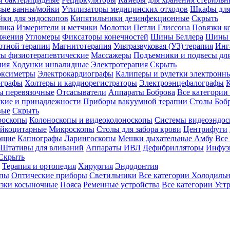
вые ванны/мойки
Утилизаторы медицинских отходов
Шкафы для
ки для эндоскопов
Кипятильники дезинфекционные
Скрыть
лика
Измерители и метчики
Молотки
Петли Глиссона
Повязки к
яжения
Угломеры
Фиксаторы конечностей
Шины Беллера
Шины 
отной терапии
Магнитотерапия
Ультразвуковая (УЗ) терапия
Инг
ы физиотерапевтические
Массажеры
Подъемники и подвесы дл
пия
Ходунки инвалидные
Электротерапия
Скрыть
оксиметры
Электрокардиографы
Калиперы и рулетки электронн
графы
Холтеры и кардиорегистраторы
Электроэнцефалографы
К
ы перевязочные
Отсасыватели
Аппараты Боброва
Все категории
ские и принадлежности
Приборы вакуумной терапии
Столы Боб
вые
Скрыть
роскопы
Колоноскопы и видеоколоноскопы
Системы видеоэндос
ейкоцитарные
Микроскопы
Столы для забора крови
Центрифуги
ющие
Капнографы
Ларингоскопы
Мешки дыхательные Амбу
Все
Штативы для вливаний
Аппараты ИВЛ
Дефибрилляторы
Инфуз
Скрыть
Терапия и ортопедия
Хирургия
Эндодонтия
упы
Оптические приборы
Светильники
Все категории
Холодильн
зки косыночные
Пояса
Ременные устройства
Все категории
Уст