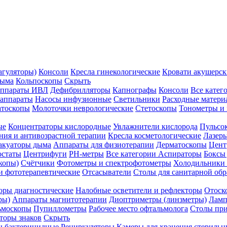
агуляторы)
Консоли
Кресла гинекологические
Кровати акушерск
дыма
Кольпоскопы
Скрыть
ппараты ИВЛ
Дефибрилляторы
Капнографы
Консоли
Все катег
 аппараты
Насосы инфузионные
Светильники
Расходные матери
атоскопы
Молоточки неврологические
Стетоскопы
Тонометры и
ые
Концентраторы кислородные
Увлажнители кислорода
Пульсо
ния и антивозрастной терапии
Кресла косметологические
Лазер
акуаторы дыма
Аппараты для физиотерапии
Дерматоскопы
Цент
остаты
Центрифуги
PH-метры
Все категории
Аспираторы
Боксы
копы)
Счётчики
Фотометры и спектрофотометры
Холодильники 
и фототерапевтические
Отсасыватели
Столы для санитарной обр
оры диагностические
Налобные осветители и рефлекторы
Отоск
ры)
Аппараты магнитотерапии
Диоптриметры (линзметры)
Ламп
ьмоскопы
Пупиллометры
Рабочее место офтальмолога
Столы пр
торы знаков
Скрыть
 бактерицидные
Рециркуляторы
Камеры для хранения стериль