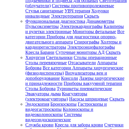
Подъемники и подвесы для больных
Светотерапия
(облучатели)
Системы противопролежневые
Стулья санитарные
УВЧ терапия
Ходунки
инвалидные
Электротерапия
Скрыть
Функциональная диагностика
Динамометры
Пульсоксиметры
Электрокардиографы
Калиперы
и рулетки электронные
Мониторы фетальные
Все
категории
Приборы для диагностики опорно-
двигательного аппарата
Спирографы
Холтеры и
кардиорегистраторы
Электроэнцефалографы
Кресла Барани
Суточные мониторы АД
Скрыть
Хирургия
Светильники
Столы операционные
Столы перевязочные
Отсасыватели
Аппараты
Боброва
Все категории
Аппараты хирургические
(физиодиспенсеры)
Визуализаторы вен и
допоборудование
Консоли
Лазеры хирургические
и принадлежности
Приборы вакуумной терапии
Столы Боброва
Турникеты пневматические
Эвакуаторы дыма
Коагуляторы
(электрокоагуляторы)
Насосы шприцевые
Скрыть
Эндоскопия
Бронхоскопы
Гастроскопы и
видеогастроскопы
Колоноскопы и
видеоколоноскопы
Системы
видеоэндоскопические
Служба крови
Кресла для забора крови
Счетчики