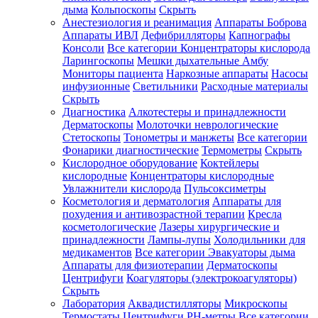
дыма
Кольпоскопы
Скрыть
Анестезиология и реанимация
Аппараты Боброва
Аппараты ИВЛ
Дефибрилляторы
Капнографы
Консоли
Все категории
Концентраторы кислорода
Ларингоскопы
Мешки дыхательные Амбу
Мониторы пациента
Наркозные аппараты
Насосы
инфузионные
Светильники
Расходные материалы
Скрыть
Диагностика
Алкотестеры и принадлежности
Дерматоскопы
Молоточки неврологические
Стетоскопы
Тонометры и манжеты
Все категории
Фонарики диагностические
Термометры
Скрыть
Кислородное оборудование
Коктейлеры
кислородные
Концентраторы кислородные
Увлажнители кислорода
Пульсоксиметры
Косметология и дерматология
Аппараты для
похудения и антивозрастной терапии
Кресла
косметологические
Лазеры хирургические и
принадлежности
Лампы-лупы
Холодильники для
медикаментов
Все категории
Эвакуаторы дыма
Аппараты для физиотерапии
Дерматоскопы
Центрифуги
Коагуляторы (электрокоагуляторы)
Скрыть
Лаборатория
Аквадистилляторы
Микроскопы
Термостаты
Центрифуги
PH-метры
Все категории