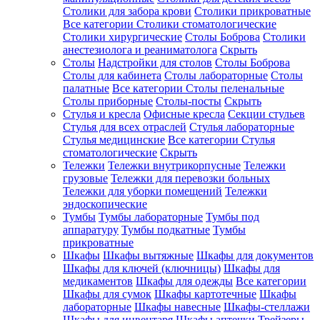
Столики для забора крови
Столики прикроватные
Все категории
Столики стоматологические
Столики хирургические
Столы Боброва
Столики
анестезиолога и реаниматолога
Скрыть
Столы
Надстройки для столов
Столы Боброва
Столы для кабинета
Столы лабораторные
Столы
палатные
Все категории
Столы пеленальные
Столы приборные
Столы-посты
Скрыть
Стулья и кресла
Офисные кресла
Секции стульев
Стулья для всех отраслей
Стулья лабораторные
Стулья медицинские
Все категории
Стулья
стоматологические
Скрыть
Тележки
Тележки внутрикорпусные
Тележки
грузовые
Тележки для перевозки больных
Тележки для уборки помещений
Тележки
эндоскопические
Тумбы
Тумбы лабораторные
Тумбы под
аппаратуру
Тумбы подкатные
Тумбы
прикроватные
Шкафы
Шкафы вытяжные
Шкафы для документов
Шкафы для ключей (ключницы)
Шкафы для
медикаментов
Шкафы для одежды
Все категории
Шкафы для сумок
Шкафы картотечные
Шкафы
лабораторные
Шкафы навесные
Шкафы-стеллажи
Шкафы для инвентаря
Шкафы аптечки
Трейзеры