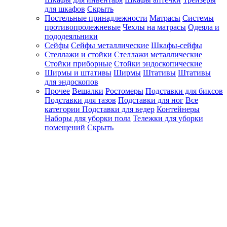
для шкафов
Скрыть
Постельные принадлежности
Матрасы
Системы
противопролежневые
Чехлы на матрасы
Одеяла и
пододеяльники
Сейфы
Сейфы металлические
Шкафы-сейфы
Стеллажи и стойки
Стеллажи металлические
Стойки приборные
Стойки эндоскопические
Ширмы и штативы
Ширмы
Штативы
Штативы
для эндоскопов
Прочее
Вешалки
Ростомеры
Подставки для биксов
Подставки для тазов
Подставки для ног
Все
категории
Подставки для ведер
Контейнеры
Наборы для уборки пола
Тележки для уборки
помещений
Скрыть