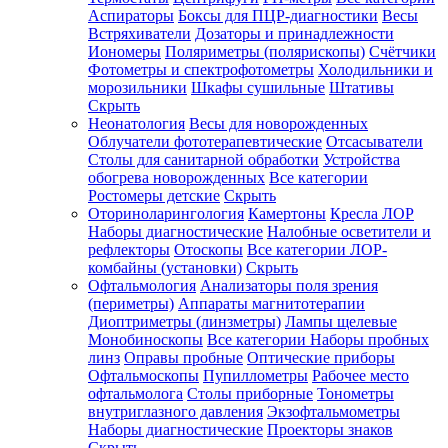
Аспираторы
Боксы для ПЦР-диагностики
Весы
Встряхиватели
Дозаторы и принадлежности
Иономеры
Поляриметры (полярископы)
Счётчики
Фотометры и спектрофотометры
Холодильники и
морозильники
Шкафы сушильные
Штативы
Скрыть
Неонатология
Весы для новорожденных
Облучатели фототерапевтические
Отсасыватели
Столы для санитарной обработки
Устройства
обогрева новорожденных
Все категории
Ростомеры детские
Скрыть
Оториноларингология
Камертоны
Кресла ЛОР
Наборы диагностические
Налобные осветители и
рефлекторы
Отоскопы
Все категории
ЛОР-
комбайны (установки)
Скрыть
Офтальмология
Анализаторы поля зрения
(периметры)
Аппараты магнитотерапии
Диоптриметры (линзметры)
Лампы щелевые
Монобиноскопы
Все категории
Наборы пробных
линз
Оправы пробные
Оптические приборы
Офтальмоскопы
Пупиллометры
Рабочее место
офтальмолога
Столы приборные
Тонометры
внутриглазного давления
Экзофтальмометры
Наборы диагностические
Проекторы знаков
Скрыть