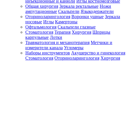
инъекционные и канюли
Иглы костномозговые
Общая хирургия
Зеркала ректальные
Ножи
ампутационные
Скальпели
Языкодержатели
Оториноларингология
Воронки ушные
Зеркала
носовые
Иглы
Камертоны
Офтальмология
Скальпели глазные
Стоматология
Терапия
Хирургия
Шприцы
карпульные
Лотки
Травматология и механотерапия
Метчики и
измерители канала
Угломеры
Наборы инструментов
Акушерство и гинекология
Стоматология
Оториноларингология
Хирургия