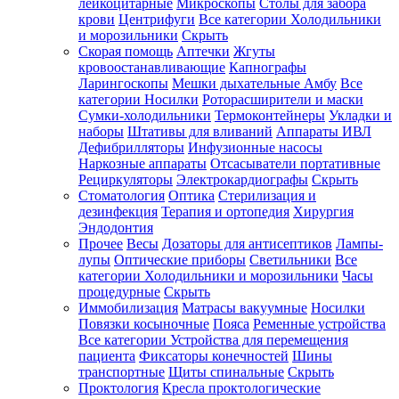
лейкоцитарные
Микроскопы
Столы для забора
крови
Центрифуги
Все категории
Холодильники
и морозильники
Скрыть
Скорая помощь
Аптечки
Жгуты
кровоостанавливающие
Капнографы
Ларингоскопы
Мешки дыхательные Амбу
Все
категории
Носилки
Роторасширители и маски
Сумки-холодильники
Термоконтейнеры
Укладки и
наборы
Штативы для вливаний
Аппараты ИВЛ
Дефибрилляторы
Инфузионные насосы
Наркозные аппараты
Отсасыватели портативные
Рециркуляторы
Электрокардиографы
Скрыть
Стоматология
Оптика
Стерилизация и
дезинфекция
Терапия и ортопедия
Хирургия
Эндодонтия
Прочее
Весы
Дозаторы для антисептиков
Лампы-
лупы
Оптические приборы
Светильники
Все
категории
Холодильники и морозильники
Часы
процедурные
Скрыть
Иммобилизация
Матрасы вакуумные
Носилки
Повязки косыночные
Пояса
Ременные устройства
Все категории
Устройства для перемещения
пациента
Фиксаторы конечностей
Шины
транспортные
Щиты спинальные
Скрыть
Проктология
Кресла проктологические