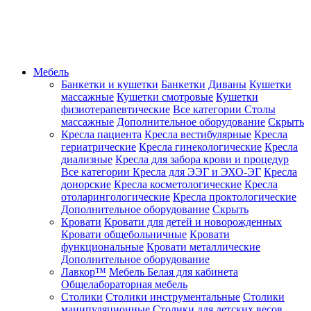
Мебель
Банкетки и кушетки
Банкетки
Диваны
Кушетки
массажные
Кушетки смотровые
Кушетки
физиотерапевтические
Все категории
Столы
массажные
Дополнительное оборудование
Скрыть
Кресла пациента
Кресла вестибулярные
Кресла
гериатрические
Кресла гинекологические
Кресла
диализные
Кресла для забора крови и процедур
Все категории
Кресла для ЭЭГ и ЭХО-ЭГ
Кресла
донорские
Кресла косметологические
Кресла
отоларингологические
Кресла проктологические
Дополнительное оборудование
Скрыть
Кровати
Кровати для детей и новорожденных
Кровати общебольничные
Кровати
функциональные
Кровати металлические
Дополнительное оборудование
Лавкор™
Мебель Белая для кабинета
Общелабораторная мебель
Столики
Столики инструментальные
Столики
манипуляционные
Столики для детских весов