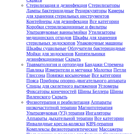
Стерилизация и дезинфекция
Стерилизаторы
Лампы бактерицидные
Рециркуляторы
Камеры
для хранения стерильных инструментов
Контейнеры для дезинфекции
Все категории
Коробки стерилизационные и фильтры
Ультразвуковые ванны/мойки
Утилизаторы
медицинских отходов
Шкафы для хранения
стерильных эндоскопов
Упаковочные машины
Шкафы сушильные
Облучатели бактерицидные
Мойки для эндоскопов
Кипятильники
дезинфекционные
Скрыть
Травматология и ортопедия
Бандажи Стремена
Павлика
Измерители и метчики
Молотки
Петли
Глиссона
Повязки косыночные
Все категории
Пояса
Приборы опорно-двигательного аппарата
Спицы для скелетного вытяжения
Угломеры
Фиксаторы конечностей
Шины Беллера
Шины
Виленского
Скрыть
Физиотерапия и реабилитация
Аппараты
низкочастотной терапии
Магнитотерапия
Ультразвуковая (УЗ) терапия
Ингаляторы
Аппараты дыхательной терапии
Все категории
Инвалидные кресла-коляски
КВЧ-терапия
Комплексы физиотерапевтические
Массажеры