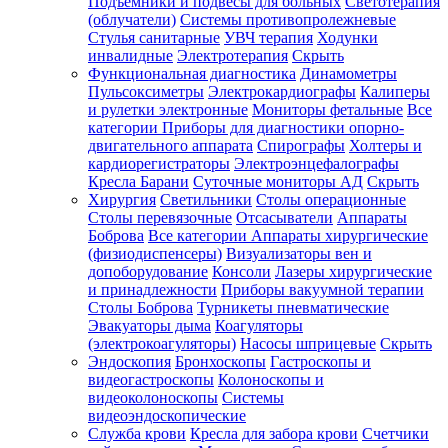
Подъемники и подвесы для больных
Светотерапия
(облучатели)
Системы противопролежневые
Стулья санитарные
УВЧ терапия
Ходунки
инвалидные
Электротерапия
Скрыть
Функциональная диагностика
Динамометры
Пульсоксиметры
Электрокардиографы
Калиперы
и рулетки электронные
Мониторы фетальные
Все
категории
Приборы для диагностики опорно-
двигательного аппарата
Спирографы
Холтеры и
кардиорегистраторы
Электроэнцефалографы
Кресла Барани
Суточные мониторы АД
Скрыть
Хирургия
Светильники
Столы операционные
Столы перевязочные
Отсасыватели
Аппараты
Боброва
Все категории
Аппараты хирургические
(физиодиспенсеры)
Визуализаторы вен и
допоборудование
Консоли
Лазеры хирургические
и принадлежности
Приборы вакуумной терапии
Столы Боброва
Турникеты пневматические
Эвакуаторы дыма
Коагуляторы
(электрокоагуляторы)
Насосы шприцевые
Скрыть
Эндоскопия
Бронхоскопы
Гастроскопы и
видеогастроскопы
Колоноскопы и
видеоколоноскопы
Системы
видеоэндоскопические
Служба крови
Кресла для забора крови
Счетчики