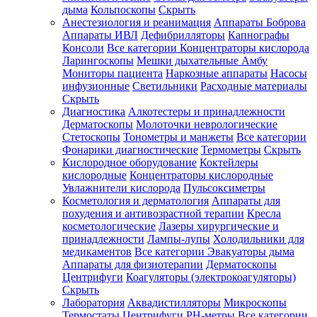
дыма
Кольпоскопы
Скрыть
Анестезиология и реанимация
Аппараты Боброва
Аппараты ИВЛ
Дефибрилляторы
Капнографы
Консоли
Все категории
Концентраторы кислорода
Ларингоскопы
Мешки дыхательные Амбу
Мониторы пациента
Наркозные аппараты
Насосы
инфузионные
Светильники
Расходные материалы
Скрыть
Диагностика
Алкотестеры и принадлежности
Дерматоскопы
Молоточки неврологические
Стетоскопы
Тонометры и манжеты
Все категории
Фонарики диагностические
Термометры
Скрыть
Кислородное оборудование
Коктейлеры
кислородные
Концентраторы кислородные
Увлажнители кислорода
Пульсоксиметры
Косметология и дерматология
Аппараты для
похудения и антивозрастной терапии
Кресла
косметологические
Лазеры хирургические и
принадлежности
Лампы-лупы
Холодильники для
медикаментов
Все категории
Эвакуаторы дыма
Аппараты для физиотерапии
Дерматоскопы
Центрифуги
Коагуляторы (электрокоагуляторы)
Скрыть
Лаборатория
Аквадистилляторы
Микроскопы
Термостаты
Центрифуги
PH-метры
Все категории