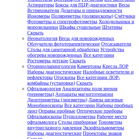
Аспираторы
Боксы для ПЦР-диагностики
Весы
Встряхиватели
Дозаторы и принадлежности
Иономеры
Поляриметры (полярископы)
Счётчики
Фотометры и спектрофотометры
Холодильники и
морозильники
Шкафы сушильные
Штативы
Скрыть
Неонатология
Весы для новорожденных
Облучатели фототерапевтические
Отсасыватели
Столы для санитарной обработки
Устройства
обогрева новорожденных
Все категории
Ростомеры детские
Скрыть
Оториноларингология
Камертоны
Кресла ЛОР
Наборы диагностические
Налобные осветители и
рефлекторы
Отоскопы
Все категории
ЛОР-
комбайны (установки)
Скрыть
Офтальмология
Анализаторы поля зрения
(периметры)
Аппараты магнитотерапии
Диоптриметры (линзметры)
Лампы щелевые
Монобиноскопы
Все категории
Наборы пробных
линз
Оправы пробные
Оптические приборы
Офтальмоскопы
Пупиллометры
Рабочее место
офтальмолога
Столы приборные
Тонометры
внутриглазного давления
Экзофтальмометры
Наборы диагностические
Проекторы знаков
Скрыть