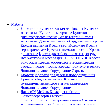
Мебель
Банкетки и кушетки
Банкетки
Диваны
Кушетки
массажные
Кушетки смотровые
Кушетки
физиотерапевтические
Все категории
Столы
массажные
Дополнительное оборудование
Скрыть
Кресла пациента
Кресла вестибулярные
Кресла
гериатрические
Кресла гинекологические
Кресла
диализные
Кресла для забора крови и процедур
Все категории
Кресла для ЭЭГ и ЭХО-ЭГ
Кресла
донорские
Кресла косметологические
Кресла
отоларингологические
Кресла проктологические
Дополнительное оборудование
Скрыть
Кровати
Кровати для детей и новорожденных
Кровати общебольничные
Кровати
функциональные
Кровати металлические
Дополнительное оборудование
Лавкор™
Мебель Белая для кабинета
Общелабораторная мебель
Столики
Столики инструментальные
Столики
манипуляционные
Столики для детских весов