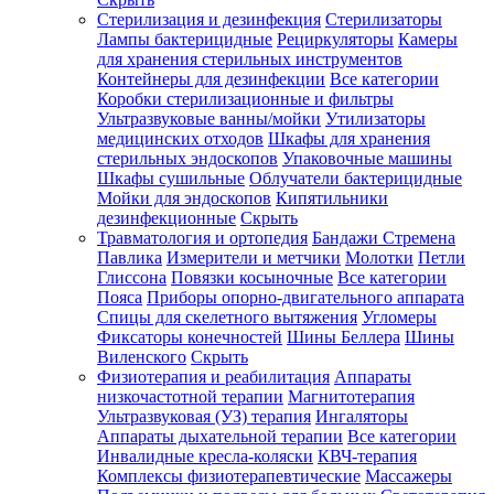
Стерилизация и дезинфекция
Стерилизаторы
Лампы бактерицидные
Рециркуляторы
Камеры
для хранения стерильных инструментов
Контейнеры для дезинфекции
Все категории
Коробки стерилизационные и фильтры
Ультразвуковые ванны/мойки
Утилизаторы
медицинских отходов
Шкафы для хранения
стерильных эндоскопов
Упаковочные машины
Шкафы сушильные
Облучатели бактерицидные
Мойки для эндоскопов
Кипятильники
дезинфекционные
Скрыть
Травматология и ортопедия
Бандажи Стремена
Павлика
Измерители и метчики
Молотки
Петли
Глиссона
Повязки косыночные
Все категории
Пояса
Приборы опорно-двигательного аппарата
Спицы для скелетного вытяжения
Угломеры
Фиксаторы конечностей
Шины Беллера
Шины
Виленского
Скрыть
Физиотерапия и реабилитация
Аппараты
низкочастотной терапии
Магнитотерапия
Ультразвуковая (УЗ) терапия
Ингаляторы
Аппараты дыхательной терапии
Все категории
Инвалидные кресла-коляски
КВЧ-терапия
Комплексы физиотерапевтические
Массажеры