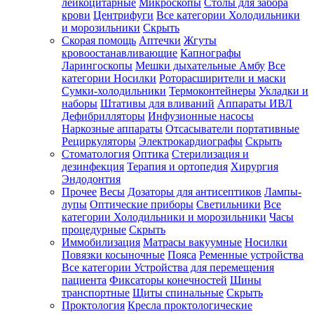
лейкоцитарные
Микроскопы
Столы для забора
крови
Центрифуги
Все категории
Холодильники
и морозильники
Скрыть
Скорая помощь
Аптечки
Жгуты
кровоостанавливающие
Капнографы
Ларингоскопы
Мешки дыхательные Амбу
Все
категории
Носилки
Роторасширители и маски
Сумки-холодильники
Термоконтейнеры
Укладки и
наборы
Штативы для вливаний
Аппараты ИВЛ
Дефибрилляторы
Инфузионные насосы
Наркозные аппараты
Отсасыватели портативные
Рециркуляторы
Электрокардиографы
Скрыть
Стоматология
Оптика
Стерилизация и
дезинфекция
Терапия и ортопедия
Хирургия
Эндодонтия
Прочее
Весы
Дозаторы для антисептиков
Лампы-
лупы
Оптические приборы
Светильники
Все
категории
Холодильники и морозильники
Часы
процедурные
Скрыть
Иммобилизация
Матрасы вакуумные
Носилки
Повязки косыночные
Пояса
Ременные устройства
Все категории
Устройства для перемещения
пациента
Фиксаторы конечностей
Шины
транспортные
Щиты спинальные
Скрыть
Проктология
Кресла проктологические