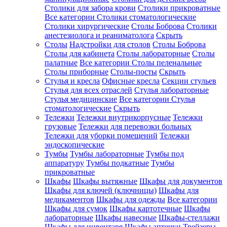
Столики для забора крови
Столики прикроватные
Все категории
Столики стоматологические
Столики хирургические
Столы Боброва
Столики
анестезиолога и реаниматолога
Скрыть
Столы
Надстройки для столов
Столы Боброва
Столы для кабинета
Столы лабораторные
Столы
палатные
Все категории
Столы пеленальные
Столы приборные
Столы-посты
Скрыть
Стулья и кресла
Офисные кресла
Секции стульев
Стулья для всех отраслей
Стулья лабораторные
Стулья медицинские
Все категории
Стулья
стоматологические
Скрыть
Тележки
Тележки внутрикорпусные
Тележки
грузовые
Тележки для перевозки больных
Тележки для уборки помещений
Тележки
эндоскопические
Тумбы
Тумбы лабораторные
Тумбы под
аппаратуру
Тумбы подкатные
Тумбы
прикроватные
Шкафы
Шкафы вытяжные
Шкафы для документов
Шкафы для ключей (ключницы)
Шкафы для
медикаментов
Шкафы для одежды
Все категории
Шкафы для сумок
Шкафы картотечные
Шкафы
лабораторные
Шкафы навесные
Шкафы-стеллажи
Шкафы для инвентаря
Шкафы аптечки
Трейзеры