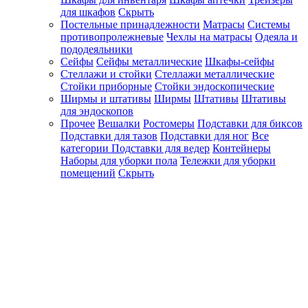
для шкафов
Скрыть
Постельные принадлежности
Матрасы
Системы
противопролежневые
Чехлы на матрасы
Одеяла и
пододеяльники
Сейфы
Сейфы металлические
Шкафы-сейфы
Стеллажи и стойки
Стеллажи металлические
Стойки приборные
Стойки эндоскопические
Ширмы и штативы
Ширмы
Штативы
Штативы
для эндоскопов
Прочее
Вешалки
Ростомеры
Подставки для биксов
Подставки для тазов
Подставки для ног
Все
категории
Подставки для ведер
Контейнеры
Наборы для уборки пола
Тележки для уборки
помещений
Скрыть