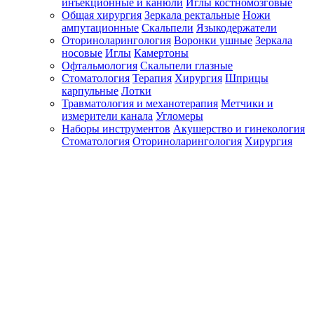
инъекционные и канюли
Иглы костномозговые
Общая хирургия
Зеркала ректальные
Ножи
ампутационные
Скальпели
Языкодержатели
Оториноларингология
Воронки ушные
Зеркала
носовые
Иглы
Камертоны
Офтальмология
Скальпели глазные
Стоматология
Терапия
Хирургия
Шприцы
карпульные
Лотки
Травматология и механотерапия
Метчики и
измерители канала
Угломеры
Наборы инструментов
Акушерство и гинекология
Стоматология
Оториноларингология
Хирургия