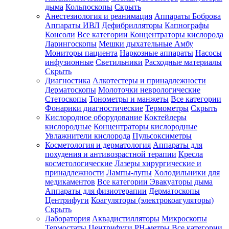
дыма
Кольпоскопы
Скрыть
Анестезиология и реанимация
Аппараты Боброва
Аппараты ИВЛ
Дефибрилляторы
Капнографы
Консоли
Все категории
Концентраторы кислорода
Ларингоскопы
Мешки дыхательные Амбу
Мониторы пациента
Наркозные аппараты
Насосы
инфузионные
Светильники
Расходные материалы
Скрыть
Диагностика
Алкотестеры и принадлежности
Дерматоскопы
Молоточки неврологические
Стетоскопы
Тонометры и манжеты
Все категории
Фонарики диагностические
Термометры
Скрыть
Кислородное оборудование
Коктейлеры
кислородные
Концентраторы кислородные
Увлажнители кислорода
Пульсоксиметры
Косметология и дерматология
Аппараты для
похудения и антивозрастной терапии
Кресла
косметологические
Лазеры хирургические и
принадлежности
Лампы-лупы
Холодильники для
медикаментов
Все категории
Эвакуаторы дыма
Аппараты для физиотерапии
Дерматоскопы
Центрифуги
Коагуляторы (электрокоагуляторы)
Скрыть
Лаборатория
Аквадистилляторы
Микроскопы
Термостаты
Центрифуги
PH-метры
Все категории