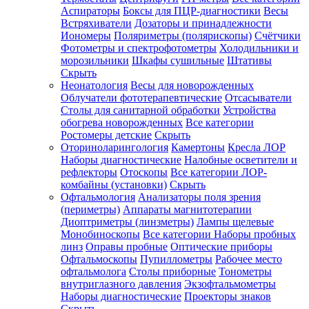
Аспираторы
Боксы для ПЦР-диагностики
Весы
Встряхиватели
Дозаторы и принадлежности
Иономеры
Поляриметры (полярископы)
Счётчики
Фотометры и спектрофотометры
Холодильники и
морозильники
Шкафы сушильные
Штативы
Скрыть
Неонатология
Весы для новорожденных
Облучатели фототерапевтические
Отсасыватели
Столы для санитарной обработки
Устройства
обогрева новорожденных
Все категории
Ростомеры детские
Скрыть
Оториноларингология
Камертоны
Кресла ЛОР
Наборы диагностические
Налобные осветители и
рефлекторы
Отоскопы
Все категории
ЛОР-
комбайны (установки)
Скрыть
Офтальмология
Анализаторы поля зрения
(периметры)
Аппараты магнитотерапии
Диоптриметры (линзметры)
Лампы щелевые
Монобиноскопы
Все категории
Наборы пробных
линз
Оправы пробные
Оптические приборы
Офтальмоскопы
Пупиллометры
Рабочее место
офтальмолога
Столы приборные
Тонометры
внутриглазного давления
Экзофтальмометры
Наборы диагностические
Проекторы знаков
Скрыть