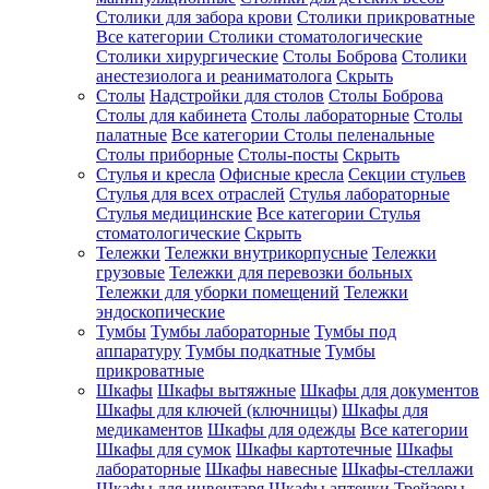
Столики для забора крови
Столики прикроватные
Все категории
Столики стоматологические
Столики хирургические
Столы Боброва
Столики
анестезиолога и реаниматолога
Скрыть
Столы
Надстройки для столов
Столы Боброва
Столы для кабинета
Столы лабораторные
Столы
палатные
Все категории
Столы пеленальные
Столы приборные
Столы-посты
Скрыть
Стулья и кресла
Офисные кресла
Секции стульев
Стулья для всех отраслей
Стулья лабораторные
Стулья медицинские
Все категории
Стулья
стоматологические
Скрыть
Тележки
Тележки внутрикорпусные
Тележки
грузовые
Тележки для перевозки больных
Тележки для уборки помещений
Тележки
эндоскопические
Тумбы
Тумбы лабораторные
Тумбы под
аппаратуру
Тумбы подкатные
Тумбы
прикроватные
Шкафы
Шкафы вытяжные
Шкафы для документов
Шкафы для ключей (ключницы)
Шкафы для
медикаментов
Шкафы для одежды
Все категории
Шкафы для сумок
Шкафы картотечные
Шкафы
лабораторные
Шкафы навесные
Шкафы-стеллажи
Шкафы для инвентаря
Шкафы аптечки
Трейзеры