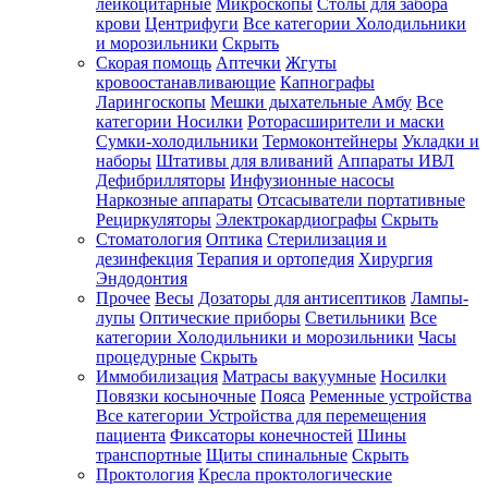
лейкоцитарные
Микроскопы
Столы для забора
крови
Центрифуги
Все категории
Холодильники
и морозильники
Скрыть
Скорая помощь
Аптечки
Жгуты
кровоостанавливающие
Капнографы
Ларингоскопы
Мешки дыхательные Амбу
Все
категории
Носилки
Роторасширители и маски
Сумки-холодильники
Термоконтейнеры
Укладки и
наборы
Штативы для вливаний
Аппараты ИВЛ
Дефибрилляторы
Инфузионные насосы
Наркозные аппараты
Отсасыватели портативные
Рециркуляторы
Электрокардиографы
Скрыть
Стоматология
Оптика
Стерилизация и
дезинфекция
Терапия и ортопедия
Хирургия
Эндодонтия
Прочее
Весы
Дозаторы для антисептиков
Лампы-
лупы
Оптические приборы
Светильники
Все
категории
Холодильники и морозильники
Часы
процедурные
Скрыть
Иммобилизация
Матрасы вакуумные
Носилки
Повязки косыночные
Пояса
Ременные устройства
Все категории
Устройства для перемещения
пациента
Фиксаторы конечностей
Шины
транспортные
Щиты спинальные
Скрыть
Проктология
Кресла проктологические