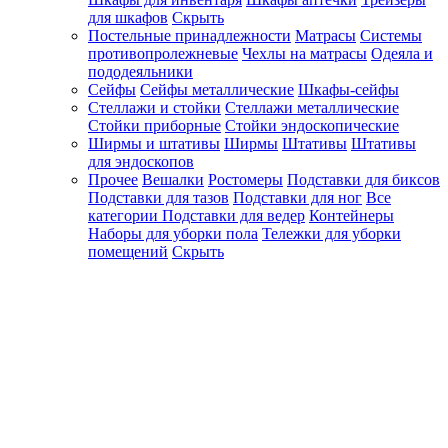
для шкафов
Скрыть
Постельные принадлежности
Матрасы
Системы
противопролежневые
Чехлы на матрасы
Одеяла и
пододеяльники
Сейфы
Сейфы металлические
Шкафы-сейфы
Стеллажи и стойки
Стеллажи металлические
Стойки приборные
Стойки эндоскопические
Ширмы и штативы
Ширмы
Штативы
Штативы
для эндоскопов
Прочее
Вешалки
Ростомеры
Подставки для биксов
Подставки для тазов
Подставки для ног
Все
категории
Подставки для ведер
Контейнеры
Наборы для уборки пола
Тележки для уборки
помещений
Скрыть