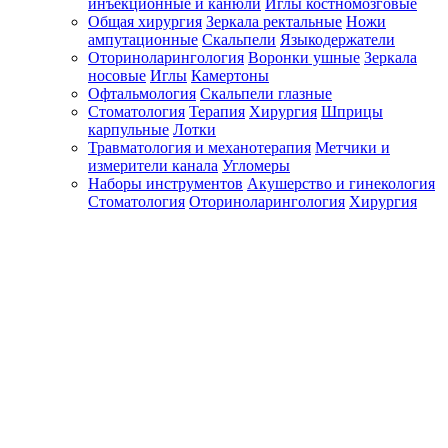
инъекционные и канюли
Иглы костномозговые
Общая хирургия
Зеркала ректальные
Ножи
ампутационные
Скальпели
Языкодержатели
Оториноларингология
Воронки ушные
Зеркала
носовые
Иглы
Камертоны
Офтальмология
Скальпели глазные
Стоматология
Терапия
Хирургия
Шприцы
карпульные
Лотки
Травматология и механотерапия
Метчики и
измерители канала
Угломеры
Наборы инструментов
Акушерство и гинекология
Стоматология
Оториноларингология
Хирургия