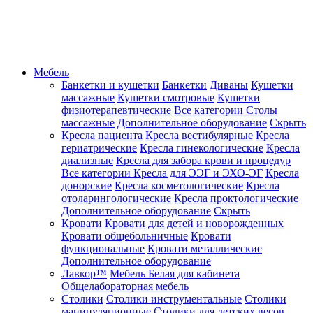
Мебель
Банкетки и кушетки
Банкетки
Диваны
Кушетки
массажные
Кушетки смотровые
Кушетки
физиотерапевтические
Все категории
Столы
массажные
Дополнительное оборудование
Скрыть
Кресла пациента
Кресла вестибулярные
Кресла
гериатрические
Кресла гинекологические
Кресла
диализные
Кресла для забора крови и процедур
Все категории
Кресла для ЭЭГ и ЭХО-ЭГ
Кресла
донорские
Кресла косметологические
Кресла
отоларингологические
Кресла проктологические
Дополнительное оборудование
Скрыть
Кровати
Кровати для детей и новорожденных
Кровати общебольничные
Кровати
функциональные
Кровати металлические
Дополнительное оборудование
Лавкор™
Мебель Белая для кабинета
Общелабораторная мебель
Столики
Столики инструментальные
Столики
манипуляционные
Столики для детских весов