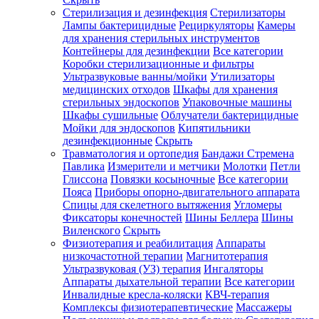
Стерилизация и дезинфекция
Стерилизаторы
Лампы бактерицидные
Рециркуляторы
Камеры
для хранения стерильных инструментов
Контейнеры для дезинфекции
Все категории
Коробки стерилизационные и фильтры
Ультразвуковые ванны/мойки
Утилизаторы
медицинских отходов
Шкафы для хранения
стерильных эндоскопов
Упаковочные машины
Шкафы сушильные
Облучатели бактерицидные
Мойки для эндоскопов
Кипятильники
дезинфекционные
Скрыть
Травматология и ортопедия
Бандажи Стремена
Павлика
Измерители и метчики
Молотки
Петли
Глиссона
Повязки косыночные
Все категории
Пояса
Приборы опорно-двигательного аппарата
Спицы для скелетного вытяжения
Угломеры
Фиксаторы конечностей
Шины Беллера
Шины
Виленского
Скрыть
Физиотерапия и реабилитация
Аппараты
низкочастотной терапии
Магнитотерапия
Ультразвуковая (УЗ) терапия
Ингаляторы
Аппараты дыхательной терапии
Все категории
Инвалидные кресла-коляски
КВЧ-терапия
Комплексы физиотерапевтические
Массажеры