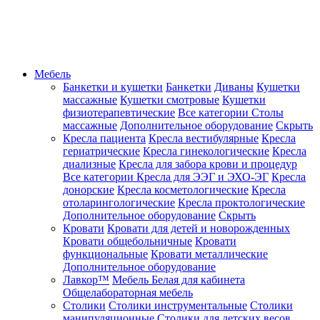
Мебель
Банкетки и кушетки
Банкетки
Диваны
Кушетки
массажные
Кушетки смотровые
Кушетки
физиотерапевтические
Все категории
Столы
массажные
Дополнительное оборудование
Скрыть
Кресла пациента
Кресла вестибулярные
Кресла
гериатрические
Кресла гинекологические
Кресла
диализные
Кресла для забора крови и процедур
Все категории
Кресла для ЭЭГ и ЭХО-ЭГ
Кресла
донорские
Кресла косметологические
Кресла
отоларингологические
Кресла проктологические
Дополнительное оборудование
Скрыть
Кровати
Кровати для детей и новорожденных
Кровати общебольничные
Кровати
функциональные
Кровати металлические
Дополнительное оборудование
Лавкор™
Мебель Белая для кабинета
Общелабораторная мебель
Столики
Столики инструментальные
Столики
манипуляционные
Столики для детских весов