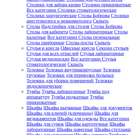
Столики для забора крови
Столики прикроватные
Все категории
Столики стоматологические
Столики хирургические
Столы Боброва
Столики
анестезиолога и реаниматолога
Скрыть
Столы
Надстройки для столов
Столы Боброва
Столы для кабинета
Столы лабораторные
Столы
палатные
Все категории
Столы пеленальные
Столы приборные
Столы-посты
Скрыть
Стулья и кресла
Офисные кресла
Секции стульев
Стулья для всех отраслей
Стулья лабораторные
Стулья медицинские
Все категории
Стулья
стоматологические
Скрыть
Тележки
Тележки внутрикорпусные
Тележки
грузовые
Тележки для перевозки больных
Тележки для уборки помещений
Тележки
эндоскопические
Тумбы
Тумбы лабораторные
Тумбы под
аппаратуру
Тумбы подкатные
Тумбы
прикроватные
Шкафы
Шкафы вытяжные
Шкафы для документов
Шкафы для ключей (ключницы)
Шкафы для
медикаментов
Шкафы для одежды
Все категории
Шкафы для сумок
Шкафы картотечные
Шкафы
лабораторные
Шкафы навесные
Шкафы-стеллажи
Шкафы для инвентаря
Шкафы аптечки
Трейзеры