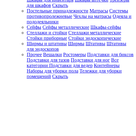
для шкафов
Скрыть
Постельные принадлежности
Матрасы
Системы
противопролежневые
Чехлы на матрасы
Одеяла и
пододеяльники
Сейфы
Сейфы металлические
Шкафы-сейфы
Стеллажи и стойки
Стеллажи металлические
Стойки приборные
Стойки эндоскопические
Ширмы и штативы
Ширмы
Штативы
Штативы
для эндоскопов
Прочее
Вешалки
Ростомеры
Подставки для биксов
Подставки для тазов
Подставки для ног
Все
категории
Подставки для ведер
Контейнеры
Наборы для уборки пола
Тележки для уборки
помещений
Скрыть