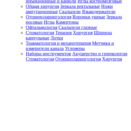
инъекционные и канюли
Иглы костномозговые
Общая хирургия
Зеркала ректальные
Ножи
ампутационные
Скальпели
Языкодержатели
Оториноларингология
Воронки ушные
Зеркала
носовые
Иглы
Камертоны
Офтальмология
Скальпели глазные
Стоматология
Терапия
Хирургия
Шприцы
карпульные
Лотки
Травматология и механотерапия
Метчики и
измерители канала
Угломеры
Наборы инструментов
Акушерство и гинекология
Стоматология
Оториноларингология
Хирургия