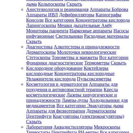
дыма
Кольпоскопы
Скрыть
Анестезиология и реанимация
Аппараты Боброва
Аппараты ИВЛ
Дефибрилляторы
Капнографы
Консоли
Все категории
Концентраторы кислорода
Ларингоскопы
Мешки дыхательные Амбу
Мониторы пациента
Наркозные аппараты
Насосы
инфузионные
Светильники
Расходные материалы
Скрыть
Диагностика
Алкотестеры и принадлежности
Дерматоскопы
Молоточки неврологические
Стетоскопы
Тонометры и манжеты
Все категории
Фонарики диагностические
Термометры
Скрыть
Кислородное оборудование
Коктейлеры
кислородные
Концентраторы кислородные
Увлажнители кислорода
Пульсоксиметры
Косметология и дерматология
Аппараты для
похудения и антивозрастной терапии
Кресла
косметологические
Лазеры хирургические и
принадлежности
Лампы-лупы
Холодильники для
медикаментов
Все категории
Эвакуаторы дыма
Аппараты для физиотерапии
Дерматоскопы
Центрифуги
Коагуляторы (электрокоагуляторы)
Скрыть
Лаборатория
Аквадистилляторы
Микроскопы
Термостаты
Центрифуги
PH-метры
Все категории