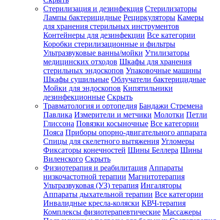
Стерилизация и дезинфекция
Стерилизаторы
Лампы бактерицидные
Рециркуляторы
Камеры
для хранения стерильных инструментов
Контейнеры для дезинфекции
Все категории
Коробки стерилизационные и фильтры
Ультразвуковые ванны/мойки
Утилизаторы
медицинских отходов
Шкафы для хранения
стерильных эндоскопов
Упаковочные машины
Шкафы сушильные
Облучатели бактерицидные
Мойки для эндоскопов
Кипятильники
дезинфекционные
Скрыть
Травматология и ортопедия
Бандажи Стремена
Павлика
Измерители и метчики
Молотки
Петли
Глиссона
Повязки косыночные
Все категории
Пояса
Приборы опорно-двигательного аппарата
Спицы для скелетного вытяжения
Угломеры
Фиксаторы конечностей
Шины Беллера
Шины
Виленского
Скрыть
Физиотерапия и реабилитация
Аппараты
низкочастотной терапии
Магнитотерапия
Ультразвуковая (УЗ) терапия
Ингаляторы
Аппараты дыхательной терапии
Все категории
Инвалидные кресла-коляски
КВЧ-терапия
Комплексы физиотерапевтические
Массажеры