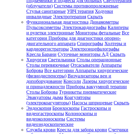
Подъемники и подвесы для больных
Светотерапия
(облучатели)
Системы противопролежневые
Стулья санитарные
УВЧ терапия
Ходунки
инвалидные
Электротерапия
Скрыть
Функциональная диагностика
Динамометры
Пульсоксиметры
Электрокардиографы
Калиперы
и рулетки электронные
Мониторы фетальные
Все
категории
Приборы для диагностики опорно-
двигательного аппарата
Спирографы
Холтеры и
кардиорегистраторы
Электроэнцефалографы
Кресла Барани
Суточные мониторы АД
Скрыть
Хирургия
Светильники
Столы операционные
Столы перевязочные
Отсасыватели
Аппараты
Боброва
Все категории
Аппараты хирургические
(физиодиспенсеры)
Визуализаторы вен и
допоборудование
Консоли
Лазеры хирургические
и принадлежности
Приборы вакуумной терапии
Столы Боброва
Турникеты пневматические
Эвакуаторы дыма
Коагуляторы
(электрокоагуляторы)
Насосы шприцевые
Скрыть
Эндоскопия
Бронхоскопы
Гастроскопы и
видеогастроскопы
Колоноскопы и
видеоколоноскопы
Системы
видеоэндоскопические
Служба крови
Кресла для забора крови
Счетчики