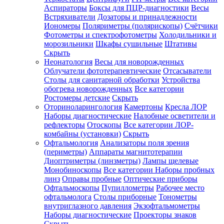
Аспираторы
Боксы для ПЦР-диагностики
Весы
Встряхиватели
Дозаторы и принадлежности
Иономеры
Поляриметры (полярископы)
Счётчики
Фотометры и спектрофотометры
Холодильники и
морозильники
Шкафы сушильные
Штативы
Скрыть
Неонатология
Весы для новорожденных
Облучатели фототерапевтические
Отсасыватели
Столы для санитарной обработки
Устройства
обогрева новорожденных
Все категории
Ростомеры детские
Скрыть
Оториноларингология
Камертоны
Кресла ЛОР
Наборы диагностические
Налобные осветители и
рефлекторы
Отоскопы
Все категории
ЛОР-
комбайны (установки)
Скрыть
Офтальмология
Анализаторы поля зрения
(периметры)
Аппараты магнитотерапии
Диоптриметры (линзметры)
Лампы щелевые
Монобиноскопы
Все категории
Наборы пробных
линз
Оправы пробные
Оптические приборы
Офтальмоскопы
Пупиллометры
Рабочее место
офтальмолога
Столы приборные
Тонометры
внутриглазного давления
Экзофтальмометры
Наборы диагностические
Проекторы знаков
Скрыть