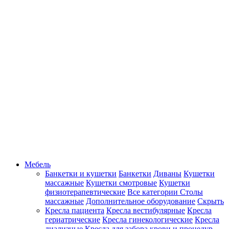
Мебель
Банкетки и кушетки
Банкетки
Диваны
Кушетки
массажные
Кушетки смотровые
Кушетки
физиотерапевтические
Все категории
Столы
массажные
Дополнительное оборудование
Скрыть
Кресла пациента
Кресла вестибулярные
Кресла
гериатрические
Кресла гинекологические
Кресла
диализные
Кресла для забора крови и процедур