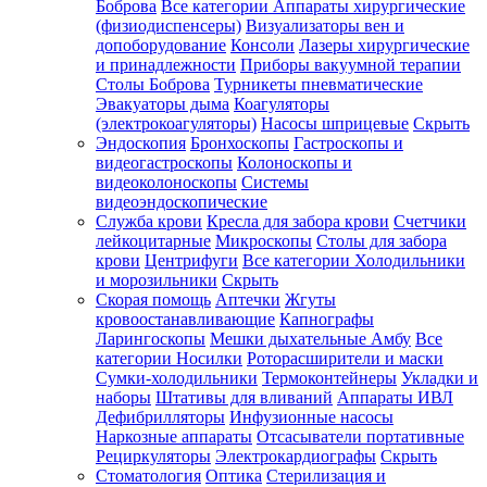
Боброва
Все категории
Аппараты хирургические
(физиодиспенсеры)
Визуализаторы вен и
допоборудование
Консоли
Лазеры хирургические
и принадлежности
Приборы вакуумной терапии
Столы Боброва
Турникеты пневматические
Эвакуаторы дыма
Коагуляторы
(электрокоагуляторы)
Насосы шприцевые
Скрыть
Эндоскопия
Бронхоскопы
Гастроскопы и
видеогастроскопы
Колоноскопы и
видеоколоноскопы
Системы
видеоэндоскопические
Служба крови
Кресла для забора крови
Счетчики
лейкоцитарные
Микроскопы
Столы для забора
крови
Центрифуги
Все категории
Холодильники
и морозильники
Скрыть
Скорая помощь
Аптечки
Жгуты
кровоостанавливающие
Капнографы
Ларингоскопы
Мешки дыхательные Амбу
Все
категории
Носилки
Роторасширители и маски
Сумки-холодильники
Термоконтейнеры
Укладки и
наборы
Штативы для вливаний
Аппараты ИВЛ
Дефибрилляторы
Инфузионные насосы
Наркозные аппараты
Отсасыватели портативные
Рециркуляторы
Электрокардиографы
Скрыть
Стоматология
Оптика
Стерилизация и