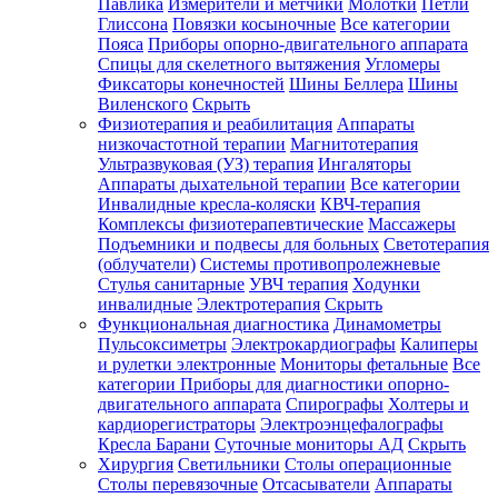
Павлика
Измерители и метчики
Молотки
Петли
Глиссона
Повязки косыночные
Все категории
Пояса
Приборы опорно-двигательного аппарата
Спицы для скелетного вытяжения
Угломеры
Фиксаторы конечностей
Шины Беллера
Шины
Виленского
Скрыть
Физиотерапия и реабилитация
Аппараты
низкочастотной терапии
Магнитотерапия
Ультразвуковая (УЗ) терапия
Ингаляторы
Аппараты дыхательной терапии
Все категории
Инвалидные кресла-коляски
КВЧ-терапия
Комплексы физиотерапевтические
Массажеры
Подъемники и подвесы для больных
Светотерапия
(облучатели)
Системы противопролежневые
Стулья санитарные
УВЧ терапия
Ходунки
инвалидные
Электротерапия
Скрыть
Функциональная диагностика
Динамометры
Пульсоксиметры
Электрокардиографы
Калиперы
и рулетки электронные
Мониторы фетальные
Все
категории
Приборы для диагностики опорно-
двигательного аппарата
Спирографы
Холтеры и
кардиорегистраторы
Электроэнцефалографы
Кресла Барани
Суточные мониторы АД
Скрыть
Хирургия
Светильники
Столы операционные
Столы перевязочные
Отсасыватели
Аппараты