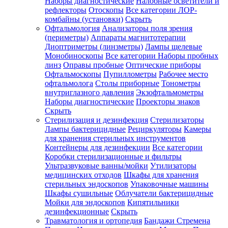
Наборы диагностические
Налобные осветители и
рефлекторы
Отоскопы
Все категории
ЛОР-
комбайны (установки)
Скрыть
Офтальмология
Анализаторы поля зрения
(периметры)
Аппараты магнитотерапии
Диоптриметры (линзметры)
Лампы щелевые
Монобиноскопы
Все категории
Наборы пробных
линз
Оправы пробные
Оптические приборы
Офтальмоскопы
Пупиллометры
Рабочее место
офтальмолога
Столы приборные
Тонометры
внутриглазного давления
Экзофтальмометры
Наборы диагностические
Проекторы знаков
Скрыть
Стерилизация и дезинфекция
Стерилизаторы
Лампы бактерицидные
Рециркуляторы
Камеры
для хранения стерильных инструментов
Контейнеры для дезинфекции
Все категории
Коробки стерилизационные и фильтры
Ультразвуковые ванны/мойки
Утилизаторы
медицинских отходов
Шкафы для хранения
стерильных эндоскопов
Упаковочные машины
Шкафы сушильные
Облучатели бактерицидные
Мойки для эндоскопов
Кипятильники
дезинфекционные
Скрыть
Травматология и ортопедия
Бандажи Стремена