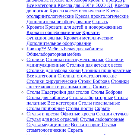
Все категории
Кресла для ЭЭГ и ЭХО-ЭГ
Кресла
донорские
Кресла косметологические
Кресла
отоларингологические
Кресла проктологические
Дополнительное оборудование
Скрыть
Кровати
Кровати для детей и новорожденных
Кровати общебольничные
Кровати
функциональные
Кровати металлические
Дополнительное оборудование
Лавкор™
Мебель Белая для кабинета
Общелабораторная мебель
Столики
Столики инструментальные
Столики
манипуляционные
Столики для детских весов
Столики для забора крови
Столики прикроватные
Все категории
Столики стоматологические
Столики хирургические
Столы Боброва
Столики
анестезиолога и реаниматолога
Скрыть
Столы
Надстройки для столов
Столы Боброва
Столы для кабинета
Столы лабораторные
Столы
палатные
Все категории
Столы пеленальные
Столы приборные
Столы-посты
Скрыть
Стулья и кресла
Офисные кресла
Секции стульев
Стулья для всех отраслей
Стулья лабораторные
Стулья медицинские
Все категории
Стулья
стоматологические
Скрыть