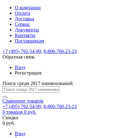
О компании
Восстановление
Обратная
Вход
Регистрация
Оплата
пароля
связь
На
Доставка
вашу
Сервис
почту
Только
Только
Документы
test@example.com
для
для
Ваше
Введите
Заполните
отправлена
ИП
ИП
Контакты
новый
Пароль
На
сообщение
форму.
ссылка.
и
и
пароль
Поставщикам
успешно
вашу
успешно
юр.
юр.
Перейдите
отправлено.
лиц
лиц
восстановлен
почту
Мы
+7 (495) 792-54-99
,
8-800-700-23-23
по
test@test.ru
ней
отправим
Обратная связь
для
отправлена
вам
завершения
ссылка.
Вход
регистрации.
ссылку
Регистрация
Войти
на
указанный
Перейдите
Сообщение
Поиск среди 2817 наименований
Ок
электронный
по
адрес,
ней
перейдя
Сравнение
для
товаров
по
+7 (495) 792-54-99
,
8-800-700-23-23
смены
Запомнить
Забыли
0
товаров
которой
0 руб.
пароля.
меня
пароль?
Сменить
Скидка
вы
0 руб.
сможете
пароль
Я принимаю условия
Войти
задать
пользовательского
Вход
новый
соглашения
и