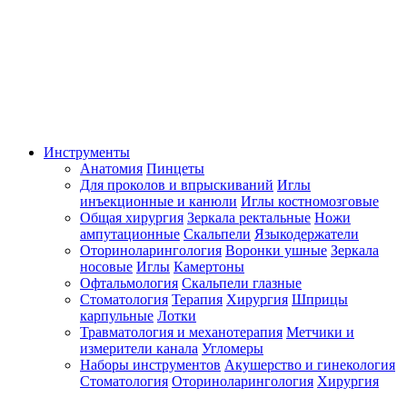
Инструменты
Анатомия
Пинцеты
Для проколов и впрыскиваний
Иглы
инъекционные и канюли
Иглы костномозговые
Общая хирургия
Зеркала ректальные
Ножи
ампутационные
Скальпели
Языкодержатели
Оториноларингология
Воронки ушные
Зеркала
носовые
Иглы
Камертоны
Офтальмология
Скальпели глазные
Стоматология
Терапия
Хирургия
Шприцы
карпульные
Лотки
Травматология и механотерапия
Метчики и
измерители канала
Угломеры
Наборы инструментов
Акушерство и гинекология
Стоматология
Оториноларингология
Хирургия