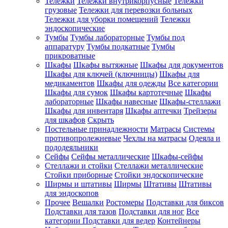
Тележки
Тележки внутрикорпусные
Тележки
грузовые
Тележки для перевозки больных
Тележки для уборки помещений
Тележки
эндоскопические
Тумбы
Тумбы лабораторные
Тумбы под
аппаратуру
Тумбы подкатные
Тумбы
прикроватные
Шкафы
Шкафы вытяжные
Шкафы для документов
Шкафы для ключей (ключницы)
Шкафы для
медикаментов
Шкафы для одежды
Все категории
Шкафы для сумок
Шкафы картотечные
Шкафы
лабораторные
Шкафы навесные
Шкафы-стеллажи
Шкафы для инвентаря
Шкафы аптечки
Трейзеры
для шкафов
Скрыть
Постельные принадлежности
Матрасы
Системы
противопролежневые
Чехлы на матрасы
Одеяла и
пододеяльники
Сейфы
Сейфы металлические
Шкафы-сейфы
Стеллажи и стойки
Стеллажи металлические
Стойки приборные
Стойки эндоскопические
Ширмы и штативы
Ширмы
Штативы
Штативы
для эндоскопов
Прочее
Вешалки
Ростомеры
Подставки для биксов
Подставки для тазов
Подставки для ног
Все
категории
Подставки для ведер
Контейнеры