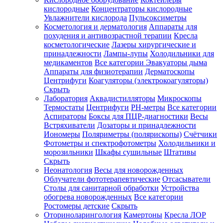
кислородные
Концентраторы кислородные
Увлажнители кислорода
Пульсоксиметры
Косметология и дерматология
Аппараты для
Зарегистрироваться
похудения и антивозрастной терапии
Кресла
косметологические
Лазеры хирургические и
принадлежности
Лампы-лупы
Холодильники для
медикаментов
Все категории
Эвакуаторы дыма
Аппараты для физиотерапии
Дерматоскопы
Зачем
Центрифуги
Коагуляторы (электрокоагуляторы)
регистрироваться?
Скрыть
Лаборатория
Аквадистилляторы
Микроскопы
Все
Термостаты
Центрифуги
PH-метры
Все категории
покупки
в
Аспираторы
Боксы для ПЦР-диагностики
Весы
одном
Встряхиватели
Дозаторы и принадлежности
месте
Иономеры
Поляриметры (полярископы)
Счётчики
Личный
Фотометры и спектрофотометры
Холодильники и
менеджер
морозильники
Шкафы сушильные
Штативы
Отслеживание
Скрыть
статуса
Неонатология
Весы для новорожденных
заказа
Облучатели фототерапевтические
Отсасыватели
Столы для санитарной обработки
Устройства
обогрева новорожденных
Все категории
Ростомеры детские
Скрыть
Оториноларингология
Камертоны
Кресла ЛОР