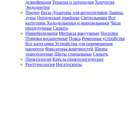
дезинфекция
Терапия и ортопедия
Хирургия
Эндодонтия
Прочее
Весы
Дозаторы для антисептиков
Лампы-
лупы
Оптические приборы
Светильники
Все
категории
Холодильники и морозильники
Часы
процедурные
Скрыть
Иммобилизация
Матрасы вакуумные
Носилки
Повязки косыночные
Пояса
Ременные устройства
Все категории
Устройства для перемещения
пациента
Фиксаторы конечностей
Шины
транспортные
Щиты спинальные
Скрыть
Проктология
Кресла проктологические
Рентгенология
Негатоскопы